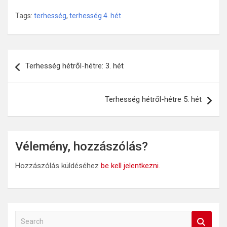
Tags:
terhesség
,
terhesség 4. hét
Bejegyzés
Terhesség hétről-hétre: 3. hét
navigáció
Terhesség hétről-hétre 5. hét
Vélemény, hozzászólás?
Hozzászólás küldéséhez
be kell jelentkezni
.
S