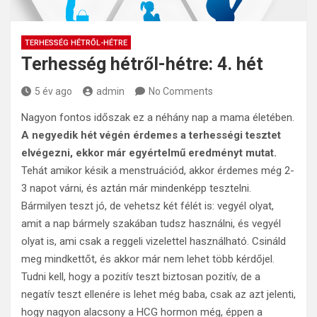
TERHESSÉG HÉTRŐL-HÉTRE
Terhesség hétről-hétre: 4. hét
5 év ago
admin
No Comments
Nagyon fontos időszak ez a néhány nap a mama életében.
A negyedik hét végén érdemes a terhességi tesztet
elvégezni, ekkor már egyértelmű eredményt mutat.
Tehát amikor késik a menstruációd, akkor érdemes még 2-
3 napot várni, és aztán már mindenképp tesztelni.
Bármilyen teszt jó, de vehetsz két félét is: vegyél olyat,
amit a nap bármely szakában tudsz használni, és vegyél
olyat is, ami csak a reggeli vizelettel használható. Csináld
meg mindkettőt, és akkor már nem lehet több kérdőjel.
Tudni kell, hogy a pozitív teszt biztosan pozitív, de a
negatív teszt ellenére is lehet még baba, csak az azt jelenti,
hogy nagyon alacsony a HCG hormon még, éppen a