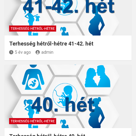
TERHESSÉG HÉTRŐL-HÉTRE
Terhesség hétről-hétre 41-42. hét
5 év ago
admin
TERHESSÉG HÉTRŐL-HÉTRE