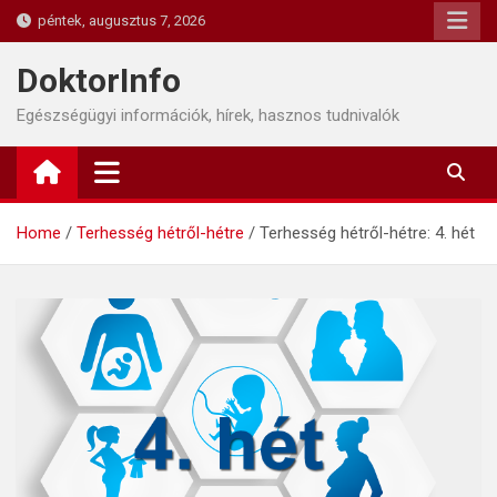
Skip
péntek, augusztus 7, 2026
to
content
DoktorInfo
Egészségügyi információk, hírek, hasznos tudnivalók
Home
Terhesség hétről-hétre
Terhesség hétről-hétre: 4. hét