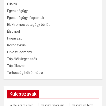
Cikkek
Egészségügy
Egészségügyi fogalmak
Elektromos betegágy bérlés
Életmód
Fogászat
Koronavírus
Orvostudomány
Táplálékkiegészítők
Táplálkozás
Terhesség hétről-hétre
Kulcsszavak
alzheimer betegség
alzheimer diagnózis
alzheimeres beteg