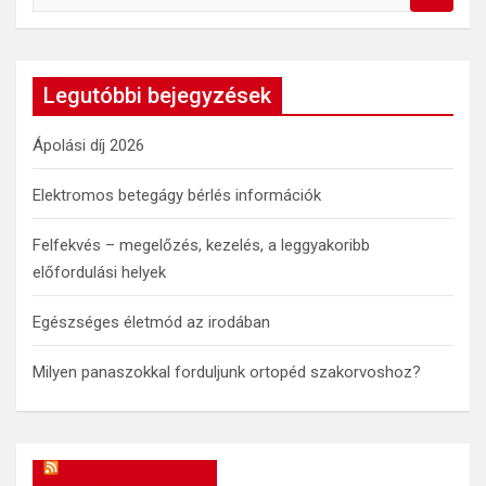
e
a
r
c
Legutóbbi bejegyzések
h
Ápolási díj 2026
Elektromos betegágy bérlés információk
Felfekvés – megelőzés, kezelés, a leggyakoribb
előfordulási helyek
Egészséges életmód az irodában
Milyen panaszokkal forduljunk ortopéd szakorvoshoz?
OkosReceptek