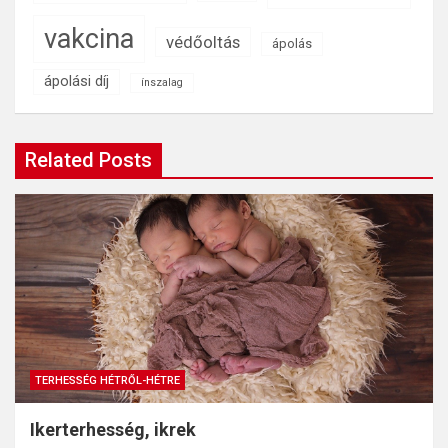
vakcina
védőoltás
ápolás
ápolási díj
ínszalag
Related Posts
TERHESSÉG HÉTRŐL-HÉTRE
Ikerterhesség, ikrek