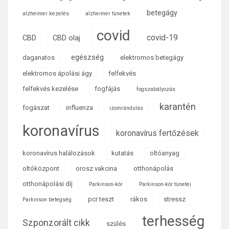
betegágy
alzheimer kezelés
alzheimer tünetek
covid
covid-19
CBD
CBD olaj
egészség
daganatos
elektromos betegágy
elektromos ápolási ágy
felfekvés
felfekvés kezelése
fogfájás
fogszabályozás
karantén
fogászat
influenza
izomrándulás
koronavírus
koronavírus fertőzések
koronavírus halálozások
kutatás
oltóanyag
oltóközpont
orosz vakcina
otthonápolás
otthonápolási díj
Parkinson-kór
Parkinson-kór tünetei
pcr teszt
rákos
stressz
Parkinson betegség
terhesség
Szponzorált cikk
szülés