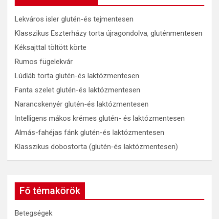
Lekváros isler glutén-és tejmentesen
Klasszikus Eszterházy torta újragondolva, gluténmentesen
Kéksajttal töltött körte
Rumos fügelekvár
Lúdláb torta glutén-és laktózmentesen
Fanta szelet glutén-és laktózmentesen
Narancskenyér glutén-és laktózmentesen
Intelligens mákos krémes glutén- és laktózmentesen
Almás-fahéjas fánk glutén-és laktózmentesen
Klasszikus dobostorta (glutén-és laktózmentesen)
Fő témakörök
Betegségek