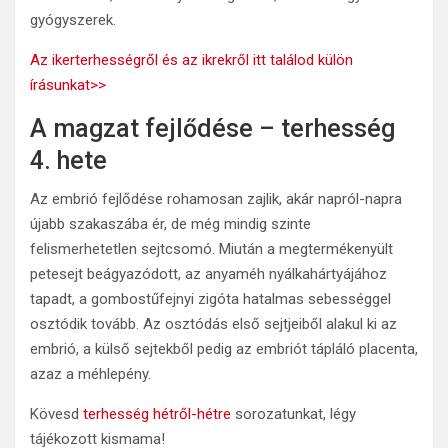
gyógyszerek.
Az ikerterhességről és az ikrekről itt találod külön
írásunkat>>
A magzat fejlődése – terhesség
4. hete
Az embrió fejlődése rohamosan zajlik, akár napról-napra
újabb szakaszába ér, de még mindig szinte
felismerhetetlen sejtcsomó. Miután a megtermékenyült
petesejt beágyazódott, az anyaméh nyálkahártyájához
tapadt, a gombostűfejnyi zigóta hatalmas sebességgel
osztódik tovább. Az osztódás első sejtjeiből alakul ki az
embrió, a külső sejtekből pedig az embriót tápláló placenta,
azaz a méhlepény.
Kövesd
terhesség hétről-hétre
sorozatunkat, légy
tájékozott kismama!