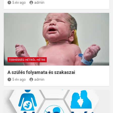
5 év ago
admin
TERHESSÉG HÉTRŐL-HÉTRE
A szülés folyamata és szakaszai
5 év ago
admin