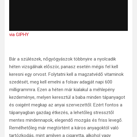
via GIPHY
Bár a szülészek, nőgyógyászok többnyire a nyolcadik
héten vizsgálnak először, panasz esetén mégis fel kell
keresni egy orvost. Folytatni kell a magzatvédő vitaminok
szedését, meg kell emelni a folsav adagját napi 600
milligrammra. Ezen a héten már kialakul a méhlepény
kezdeménye, melyen keresztül a baba minden tápanyagot
és oxigént megkap az anyai szervezettől. Ezért fontos a
tápanyagban gazdag étkezés, a lehetőleg stressztől
mentes mindennapok, elegendő mozgás és friss levegő.
Remélhetőleg már megtörtént a káros anyagoktól való
tartózkodás, mint amilyen a cigaretta, alkohol vagy