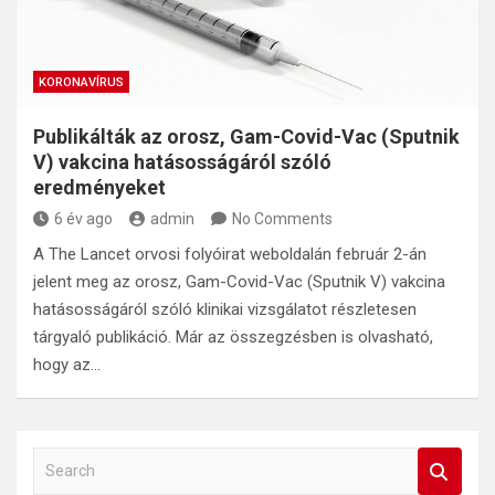
KORONAVÍRUS
Publikálták az orosz, Gam-Covid-Vac (Sputnik
V) vakcina hatásosságáról szóló
eredményeket
6 év ago
admin
No Comments
A The Lancet orvosi folyóirat weboldalán február 2-án
jelent meg az orosz, Gam-Covid-Vac (Sputnik V) vakcina
hatásosságáról szóló klinikai vizsgálatot részletesen
tárgyaló publikáció. Már az összegzésben is olvasható,
hogy az…
S
e