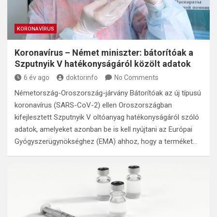
KORONAVÍRUS
Koronavírus – Német miniszter: bátorítóak a
Szputnyik V hatékonyságáról közölt adatok
6 év ago
doktorinfo
No Comments
Németország-Oroszország-járvány Bátorítóak az új típusú
koronavírus (SARS-CoV-2) ellen Oroszországban
kifejlesztett Szputnyik V oltóanyag hatékonyságáról szóló
adatok, amelyeket azonban be is kell nyújtani az Európai
Gyógyszerügynökséghez (EMA) ahhoz, hogy a terméket…