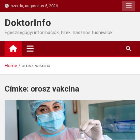
Skip
szerda, augusztus 5, 2026
to
content
DoktorInfo
Egészségügyi információk, hírek, hasznos tudnivalók
Home
orosz vakcina
Címke:
orosz vakcina