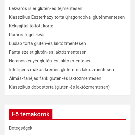
Lekváros isler glutén-és tejmentesen
Klasszikus Eszterházy torta újragondolva, gluténmentesen
Kéksajttal töltött körte
Rumos fügelekvár
Lúdláb torta glutén-és laktózmentesen
Fanta szelet glutén-és laktózmentesen
Narancskenyér glutén-és laktózmentesen
Intelligens mákos krémes glutén- és laktózmentesen
Almás-fahéjas fánk glutén-és laktózmentesen
Klasszikus dobostorta (glutén-és laktózmentesen)
Fő témakörök
Betegségek