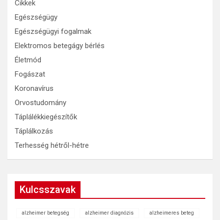
Cikkek
Egészségügy
Egészségügyi fogalmak
Elektromos betegágy bérlés
Életmód
Fogászat
Koronavírus
Orvostudomány
Táplálékkiegészítők
Táplálkozás
Terhesség hétről-hétre
Kulcsszavak
alzheimer betegség
alzheimer diagnózis
alzheimeres beteg