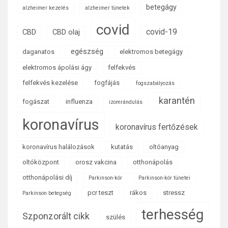
betegágy
alzheimer kezelés
alzheimer tünetek
covid
covid-19
CBD
CBD olaj
egészség
daganatos
elektromos betegágy
elektromos ápolási ágy
felfekvés
felfekvés kezelése
fogfájás
fogszabályozás
karantén
fogászat
influenza
izomrándulás
koronavírus
koronavírus fertőzések
koronavírus halálozások
kutatás
oltóanyag
oltóközpont
orosz vakcina
otthonápolás
otthonápolási díj
Parkinson-kór
Parkinson-kór tünetei
pcr teszt
rákos
stressz
Parkinson betegség
terhesség
Szponzorált cikk
szülés