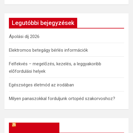
a
r
c
Legutóbbi bejegyzések
h
Ápolási díj 2026
Elektromos betegágy bérlés információk
Felfekvés – megelőzés, kezelés, a leggyakoribb
előfordulási helyek
Egészséges életmód az irodában
Milyen panaszokkal forduljunk ortopéd szakorvoshoz?
OkosReceptek