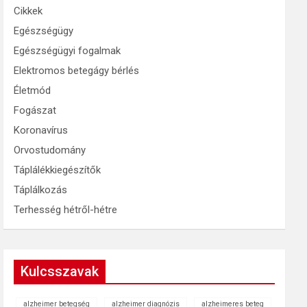
Cikkek
Egészségügy
Egészségügyi fogalmak
Elektromos betegágy bérlés
Életmód
Fogászat
Koronavírus
Orvostudomány
Táplálékkiegészítők
Táplálkozás
Terhesség hétről-hétre
Kulcsszavak
alzheimer betegség
alzheimer diagnózis
alzheimeres beteg