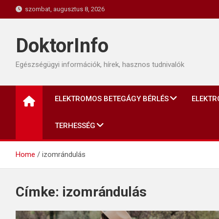
Skip
szombat, augusztus 8, 2026
to
content
DoktorInfo
Egészségügyi információk, hírek, hasznos tudnivalók
ELEKTROMOS BETEGÁGY BÉRLÉS
ELEKTR
TERHESSÉG
Home
izomrándulás
Címke:
izomrándulás