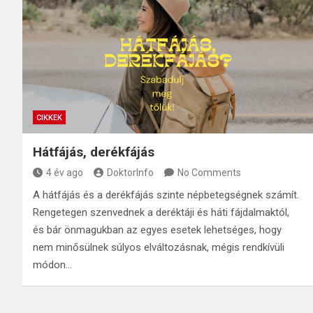
CIKKEK
Hátfájás, derékfájás
4 év ago
DoktorInfo
No Comments
A hátfájás és a derékfájás szinte népbetegségnek számít.
Rengetegen szenvednek a deréktáji és háti fájdalmaktól,
és bár önmagukban az egyes esetek lehetséges, hogy
nem minősülnek súlyos elváltozásnak, mégis rendkívüli
módon…