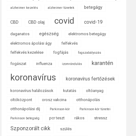
betegágy
alzheimer kezelés
alzheimer tünetek
covid
covid-19
CBD
CBD olaj
egészség
daganatos
elektromos betegágy
elektromos ápolási ágy
felfekvés
felfekvés kezelése
fogfájás
fogszabályozás
karantén
fogászat
influenza
izomrándulás
koronavírus
koronavírus fertőzések
koronavírus halálozások
kutatás
oltóanyag
oltóközpont
orosz vakcina
otthonápolás
otthonápolási díj
Parkinson-kór
Parkinson-kór tünetei
pcr teszt
rákos
stressz
Parkinson betegség
Szponzorált cikk
szülés