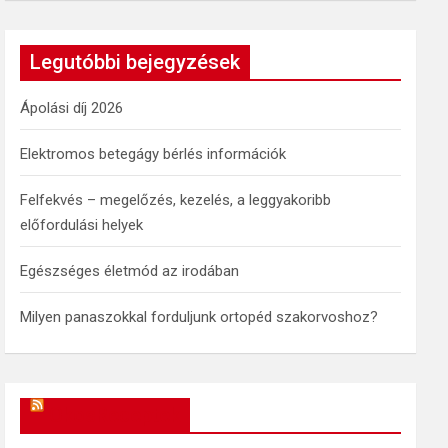
a
r
c
Legutóbbi bejegyzések
h
Ápolási díj 2026
Elektromos betegágy bérlés információk
Felfekvés – megelőzés, kezelés, a leggyakoribb
előfordulási helyek
Egészséges életmód az irodában
Milyen panaszokkal forduljunk ortopéd szakorvoshoz?
OkosReceptek