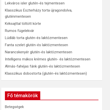
Lekváros isler glutén-és tejmentesen
Klasszikus Eszterházy torta újragondolva,
gluténmentesen
Kéksajttal töltött körte
Rumos fügelekvár
Lúdláb torta glutén-és laktózmentesen
Fanta szelet glutén-és laktózmentesen
Narancskenyér glutén-és laktózmentesen
Intelligens mákos krémes glutén- és laktózmentesen
Almás-fahéjas fánk glutén-és laktózmentesen
Klasszikus dobostorta (glutén-és laktózmentesen)
Fő témakörök
Betegségek