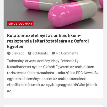
ORVOSTUDOMÁNY
Kutatóintézetet nyit az antibiotikum-
rezisztencia feltartóztatására az Oxfordi
Egyetem
6 év ago
doktorinfo
No Comments
Tudomány-orvostudomány-Nagy-Britannia Új
kutatóintézetet nyit az Oxfordi Egyetem az antibiotikum-
rezisztencia feltartóztatására – adta hírül a BBC News. Az
egyetem közleménye szerint az antibiotikumoknak
ellenálló baktériumok az egyik legnagyobb kihívást jelentik
az…