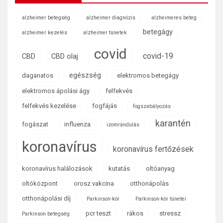
alzheimer betegség
alzheimer diagnózis
alzheimeres beteg
betegágy
alzheimer kezelés
alzheimer tünetek
covid
covid-19
CBD
CBD olaj
egészség
daganatos
elektromos betegágy
elektromos ápolási ágy
felfekvés
felfekvés kezelése
fogfájás
fogszabályozás
karantén
fogászat
influenza
izomrándulás
koronavírus
koronavírus fertőzések
koronavírus halálozások
kutatás
oltóanyag
oltóközpont
orosz vakcina
otthonápolás
otthonápolási díj
Parkinson-kór
Parkinson-kór tünetei
pcr teszt
rákos
stressz
Parkinson betegség