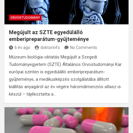
ORVOSTUDOMÁNY
Megújult az SZTE egyedülálló
emberipreparátum-gyűjteménye
6 év ago
doktorinfo
No Comments
Múzeum-biológia-oktatás Megújult a Szegedi
Tudományegyetem (SZTE) Általános Orvostudományi Kar
európai szinten is egyedülálló emberipreparátum-
gyűjteménye, a medikusképzés szolgálatába állított
kiállítás anyagáról az év végére háromdimenziós atlasz is
készül – tájékoztatta a…