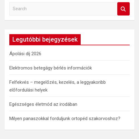
S
e
a
r
c
Legutóbbi bejegyzések
h
Ápolási díj 2026
Elektromos betegágy bérlés információk
Felfekvés – megelőzés, kezelés, a leggyakoribb
előfordulási helyek
Egészséges életmód az irodában
Milyen panaszokkal forduljunk ortopéd szakorvoshoz?