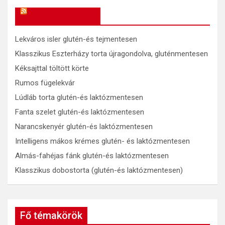
OkosReceptek
Lekváros isler glutén-és tejmentesen
Klasszikus Eszterházy torta újragondolva, gluténmentesen
Kéksajttal töltött körte
Rumos fügelekvár
Lúdláb torta glutén-és laktózmentesen
Fanta szelet glutén-és laktózmentesen
Narancskenyér glutén-és laktózmentesen
Intelligens mákos krémes glutén- és laktózmentesen
Almás-fahéjas fánk glutén-és laktózmentesen
Klasszikus dobostorta (glutén-és laktózmentesen)
Fő témakörök