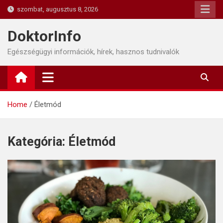
Skip
szombat, augusztus 8, 2026
to
content
DoktorInfo
Egészségügyi információk, hírek, hasznos tudnivalók
Home
Életmód
Kategória:
Életmód