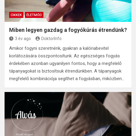
CIKKEK
ÉLETMÓD
Miben legyen gazdag a fogyókúrás étrendünk?
3 év ago
DoktorInfo
Amikor fogyni szeretnénk, gyakran a kalóriabevitel
korlátozására összpontosítunk. Az egészséges fogyás
érdekében azonban ugyanilyen fontos, hogy a megfelelő
tápanyagokat is biztosítsuk étrendünkben. A tápanyagok
megfelelő kombinációja segíthet a fogyásban, miközben…