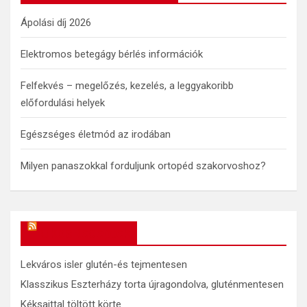
h
Ápolási díj 2026
Elektromos betegágy bérlés információk
Felfekvés – megelőzés, kezelés, a leggyakoribb
előfordulási helyek
Egészséges életmód az irodában
Milyen panaszokkal forduljunk ortopéd szakorvoshoz?
OkosReceptek
Lekváros isler glutén-és tejmentesen
Klasszikus Eszterházy torta újragondolva, gluténmentesen
Kéksajttal töltött körte