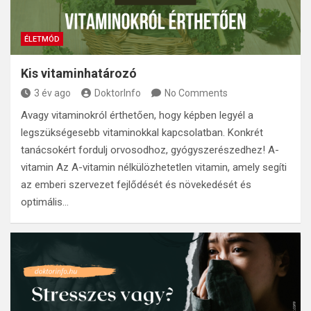
ÉLETMÓD
Kis vitaminhatározó
3 év ago
DoktorInfo
No Comments
Avagy vitaminokról érthetően, hogy képben legyél a
legszükségesebb vitaminokkal kapcsolatban. Konkrét
tanácsokért fordulj orvosodhoz, gyógyszerészedhez! A-
vitamin Az A-vitamin nélkülözhetetlen vitamin, amely segíti
az emberi szervezet fejlődését és növekedését és
optimális…