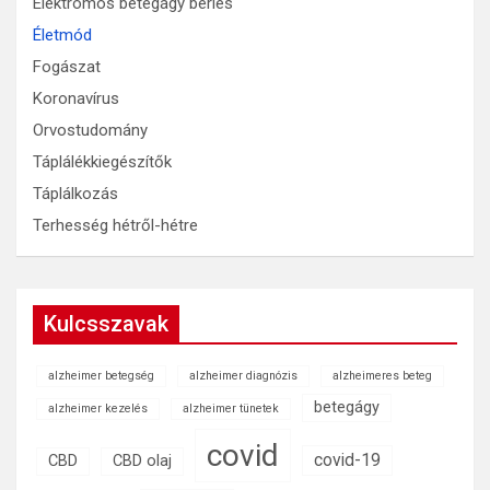
Elektromos betegágy bérlés
Életmód
Fogászat
Koronavírus
Orvostudomány
Táplálékkiegészítők
Táplálkozás
Terhesség hétről-hétre
Kulcsszavak
alzheimer betegség
alzheimer diagnózis
alzheimeres beteg
betegágy
alzheimer kezelés
alzheimer tünetek
covid
covid-19
CBD
CBD olaj