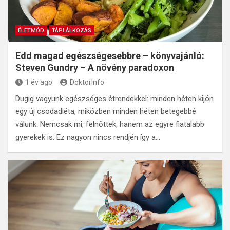
ÉLETMÓD
TÁPLÁLKOZÁS
Edd magad egészségesebbre – könyvajánló:
Steven Gundry – A növény paradoxon
1 év ago
DoktorInfo
Dugig vagyunk egészséges étrendekkel: minden héten kijön
egy új csodadiéta, miközben minden héten betegebbé
válunk. Nemcsak mi, felnőttek, hanem az egyre fiatalabb
gyerekek is. Ez nagyon nincs rendjén így a…