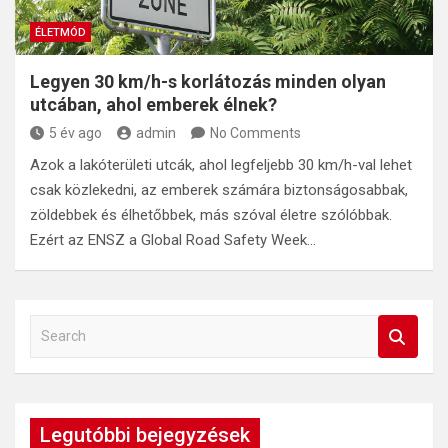
ÉLETMÓD
Legyen 30 km/h-s korlátozás minden olyan
utcában, ahol emberek élnek?
5 év ago
admin
No Comments
Azok a lakóterületi utcák, ahol legfeljebb 30 km/h-val lehet
csak közlekedni, az emberek számára biztonságosabbak,
zöldebbek és élhetőbbek, más szóval életre szólóbbak.
Ezért az ENSZ a Global Road Safety Week…
S
e
a
r
c
Legutóbbi bejegyzések