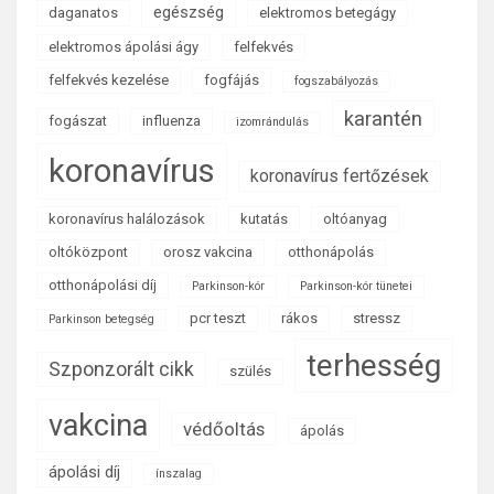
egészség
daganatos
elektromos betegágy
elektromos ápolási ágy
felfekvés
felfekvés kezelése
fogfájás
fogszabályozás
karantén
fogászat
influenza
izomrándulás
koronavírus
koronavírus fertőzések
koronavírus halálozások
kutatás
oltóanyag
oltóközpont
orosz vakcina
otthonápolás
otthonápolási díj
Parkinson-kór
Parkinson-kór tünetei
pcr teszt
rákos
stressz
Parkinson betegség
terhesség
Szponzorált cikk
szülés
vakcina
védőoltás
ápolás
ápolási díj
ínszalag