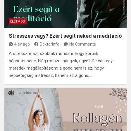
ÉLETMÓD
Stresszes vagy? Ezért segít neked a meditáció
4 év ago
DoktorInfo
No Comments
A stresszre azt szokták mondani, hogy korunk
népbetegsége. Elég rosszul hangzik, ugye? De van egy
meredek megállapításom: a gond nem is ez, hogy
népbetegség a stressz, hanem az a gond,…