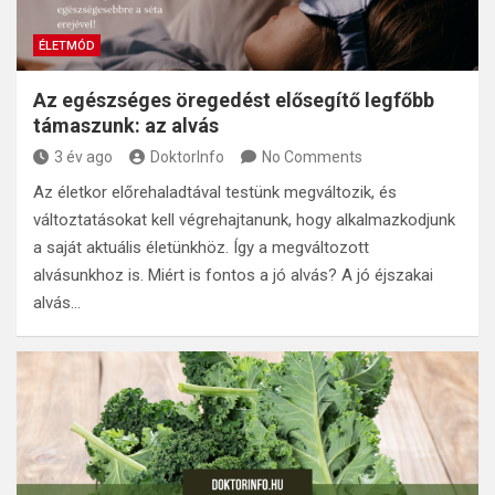
ÉLETMÓD
Az egészséges öregedést elősegítő legfőbb
támaszunk: az alvás
3 év ago
DoktorInfo
No Comments
Az életkor előrehaladtával testünk megváltozik, és
változtatásokat kell végrehajtanunk, hogy alkalmazkodjunk
a saját aktuális életünkhöz. Így a megváltozott
alvásunkhoz is. Miért is fontos a jó alvás? A jó éjszakai
alvás…