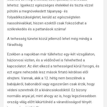
lehetsz. Igyekezz egészséges ételekkel és tiszta vízzel
pótolni a megnövekedett tápanyag- és
folyadékszükségletet, kerüld az egészségtelen
nassolnivalókat, hiszen ezektől csak fokozódhat a
székrekedés és a pattanások száma!
A terhesség tünetei közül jellemző lehet még mindig a
fáradtság.
Ezekben a napokban már túllehetsz egy-két vizsgálaton,
háziorvosi viziten, és a védőnővel is felvehetted a
kapcsolatot. Az élet elkezd a terhességed körül forogni, és
ezt egyre nehezebb lesz mások firtató kérdései elől
elrejteni. Vannak, akik a 12. hétig nem beszélnek a
babájukról, babonából vagy egyszerűen csak érzik, hogy
védeni szeretnék őt a kíváncsiskodóktól. Ez bizony
normális anyai jel, mint ahogy az is, hogy legszívesebben
ország-világ előtt kikürtölnéd a várandósságod tényét.