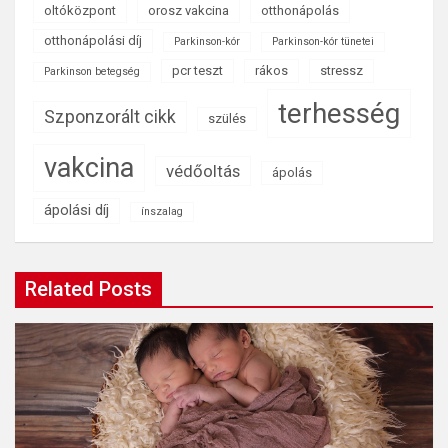
oltóközpont
orosz vakcina
otthonápolás
otthonápolási díj
Parkinson-kór
Parkinson-kór tünetei
pcr teszt
rákos
stressz
Parkinson betegség
terhesség
Szponzorált cikk
szülés
vakcina
védőoltás
ápolás
ápolási díj
ínszalag
Related Posts