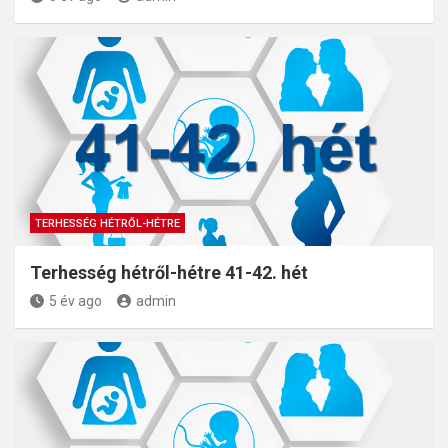
TERHESSÉG HÉTRŐL-HÉTRE
Terhesség hétről-hétre 41-42. hét
5 év ago
admin