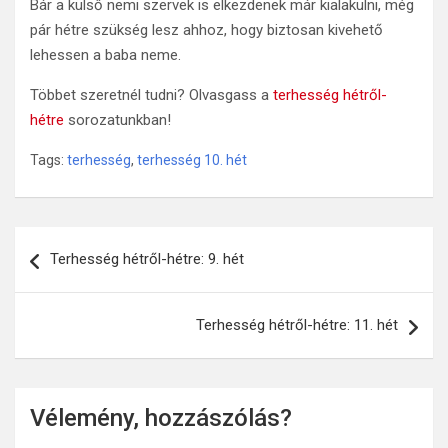
Bár a külső nemi szervek is elkezdenek már kialakulni, még
pár hétre szükség lesz ahhoz, hogy biztosan kivehető
lehessen a baba neme.
Többet szeretnél tudni? Olvasgass a
terhesség hétről-
hétre
sorozatunkban!
Tags:
terhesség
,
terhesség 10. hét
Bejegyzés
Terhesség hétről-hétre: 9. hét
navigáció
Terhesség hétről-hétre: 11. hét
Vélemény, hozzászólás?