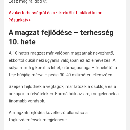
Lesz még rá időd 😊.
Az ikerterhességről és az ikrekről itt találod külön
írásunkat>>
A magzat fejlődése – terhesség
10. hete
A 10 hetes magzat már valóban magzatnak nevezhető,
ekkortól dukál neki ugyanis valójában ez az elnevezés. A
súlya már 5 g körüli is lehet, ülőmagassága – fenekétől a
feje búbjáig mérve – pedig 30-40 milliméter jellemzően.
Szépen fejlődnek a végtagok, már látszik a csuklója és a
bokája is a felvételeken. Formálódik az arc, megjelennek a
finomabb vonások.
A magzati fejlődés következő állomása a
fogkezdemények megjelenése.