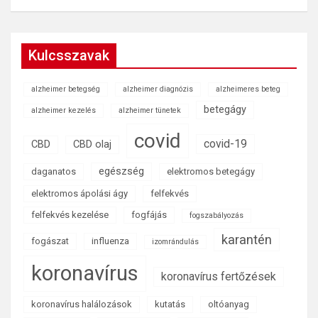
Kulcsszavak
alzheimer betegség
alzheimer diagnózis
alzheimeres beteg
betegágy
alzheimer kezelés
alzheimer tünetek
covid
covid-19
CBD
CBD olaj
egészség
daganatos
elektromos betegágy
elektromos ápolási ágy
felfekvés
felfekvés kezelése
fogfájás
fogszabályozás
karantén
fogászat
influenza
izomrándulás
koronavírus
koronavírus fertőzések
koronavírus halálozások
kutatás
oltóanyag