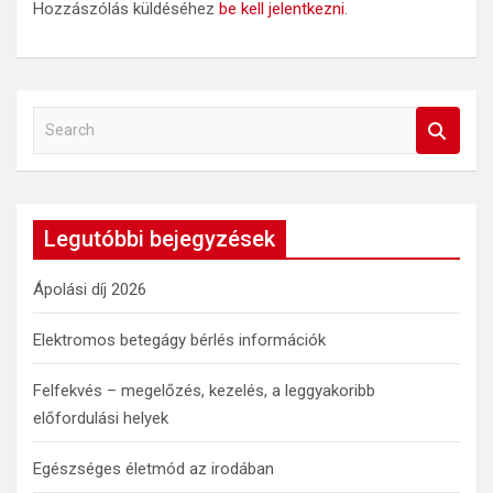
Hozzászólás küldéséhez
be kell jelentkezni
.
S
e
a
r
c
Legutóbbi bejegyzések
h
Ápolási díj 2026
Elektromos betegágy bérlés információk
Felfekvés – megelőzés, kezelés, a leggyakoribb
előfordulási helyek
Egészséges életmód az irodában