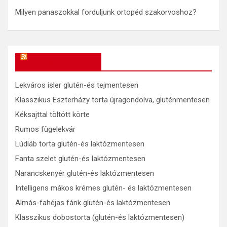
Milyen panaszokkal forduljunk ortopéd szakorvoshoz?
OkosReceptek
Lekváros isler glutén-és tejmentesen
Klasszikus Eszterházy torta újragondolva, gluténmentesen
Kéksajttal töltött körte
Rumos fügelekvár
Lúdláb torta glutén-és laktózmentesen
Fanta szelet glutén-és laktózmentesen
Narancskenyér glutén-és laktózmentesen
Intelligens mákos krémes glutén- és laktózmentesen
Almás-fahéjas fánk glutén-és laktózmentesen
Klasszikus dobostorta (glutén-és laktózmentesen)