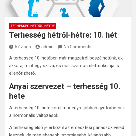
TERHESSÉG HÉTRŐL-HÉTRE
Terhesség hétről-hétre: 10. hét
5 év ago
admin
No Comments
A terhesség 10. hetében már magzatról beszélhetünk, aki
akkora, mint egy szilva, és már számos életfunkciója is
ellenőrizhető.
Anyai szervezet – terhesség 10.
hete
A terhesség 10. hete körül már egyre jobban gyötörhetnek
a hormonális változások.
A terhesség első jelei közül az emésztési panaszok veled
lesznek, de még éhesebb, szomjasabb, kívánósabb