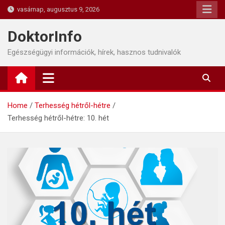
Skip
vasárnap, augusztus 9, 2026
to
content
DoktorInfo
Egészségügyi információk, hírek, hasznos tudnivalók
Home
Terhesség hétről-hétre
Terhesség hétről-hétre: 10. hét