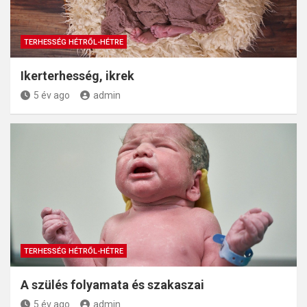
TERHESSÉG HÉTRŐL-HÉTRE
Ikerterhesség, ikrek
5 év ago
admin
TERHESSÉG HÉTRŐL-HÉTRE
A szülés folyamata és szakaszai
5 év ago
admin