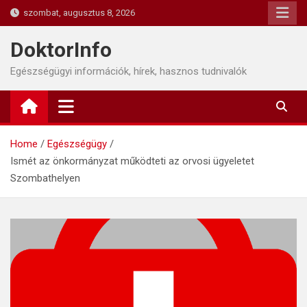
Skip
szombat, augusztus 8, 2026
to
content
DoktorInfo
Egészségügyi információk, hírek, hasznos tudnivalók
Home
Egészségügy
Ismét az önkormányzat működteti az orvosi ügyeletet
Szombathelyen