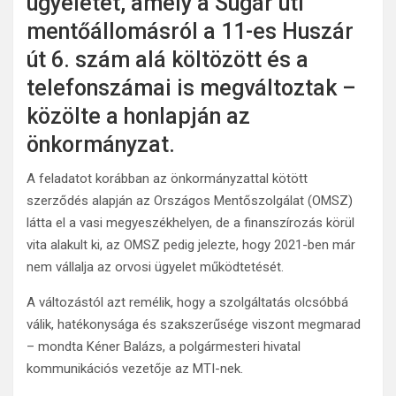
ügyeletet, amely a Sugár úti
mentőállomásról a 11-es Huszár
út 6. szám alá költözött és a
telefonszámai is megváltoztak –
közölte a honlapján az
önkormányzat.
A feladatot korábban az önkormányzattal kötött
szerződés alapján az Országos Mentőszolgálat (OMSZ)
látta el a vasi megyeszékhelyen, de a finanszírozás körül
vita alakult ki, az OMSZ pedig jelezte, hogy 2021-ben már
nem vállalja az orvosi ügyelet működtetését.
A változástól azt remélik, hogy a szolgáltatás olcsóbbá
válik, hatékonysága és szakszerűsége viszont megmarad
– mondta Kéner Balázs, a polgármesteri hivatal
kommunikációs vezetője az MTI-nek.