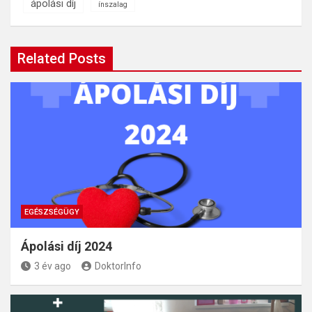
ápolási díj
ínszalag
Related Posts
EGÉSZSÉGÜGY
Ápolási díj 2024
3 év ago
DoktorInfo