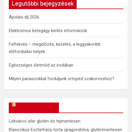
c
Legutóbbi bejegyzések
h
Ápolási díj 2026
Elektromos betegágy bérlés információk
Felfekvés – megelőzés, kezelés, a leggyakoribb
előfordulási helyek
Egészséges életmód az irodában
Milyen panaszokkal forduljunk ortopéd szakorvoshoz?
OkosReceptek
Lekváros isler glutén-és tejmentesen
Klasszikus Eszterházy torta újragondolva, gluténmentesen