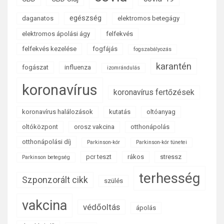
egészség
daganatos
elektromos betegágy
elektromos ápolási ágy
felfekvés
felfekvés kezelése
fogfájás
fogszabályozás
karantén
fogászat
influenza
izomrándulás
koronavírus
koronavírus fertőzések
koronavírus halálozások
kutatás
oltóanyag
oltóközpont
orosz vakcina
otthonápolás
otthonápolási díj
Parkinson-kór
Parkinson-kór tünetei
pcr teszt
rákos
stressz
Parkinson betegség
terhesség
Szponzorált cikk
szülés
vakcina
védőoltás
ápolás