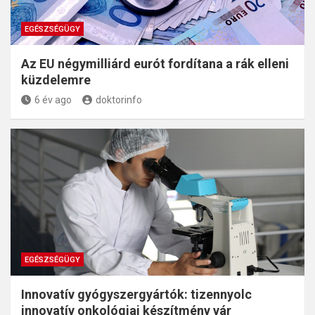
EGÉSZSÉGÜGY
Az EU négymilliárd eurót fordítana a rák elleni
küzdelemre
6 év ago
doktorinfo
EGÉSZSÉGÜGY
Innovatív gyógyszergyártók: tizennyolc
innovatív onkológiai készítmény vár