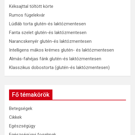
Kéksajttal töltött körte
Rumos fügelekvár
Lúdláb torta glutén-és laktózmentesen
Fanta szelet glutén-és laktózmentesen
Narancskenyér glutén-és laktózmentesen
Intelligens mákos krémes glutén- és laktózmentesen
Almás-fahéjas fánk glutén-és laktózmentesen
Klasszikus dobostorta (glutén-és laktózmentesen)
Fő témakörök
Betegségek
Cikkek
Egészségügy
Egészségügyi fogalmak