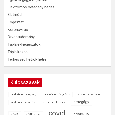
Elektromos betegágy bérlés
Életmód
Fogászat
Koronavírus
Orvostudomány
Táplálékkiegészítők
Táplálkozás
Terhesség hétről-hétre
Kulcsszavak
alzheimer betegség
alzheimer diagnózis
alzheimeres beteg
betegágy
alzheimer kezelés
alzheimer tünetek
covid
covid-19
CBD
CBD olaj