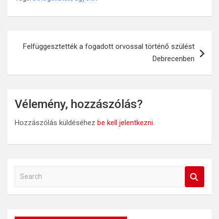
Bejegyzés
Felfüggesztették a fogadott orvossal történő szülést
navigáció
Debrecenben
Vélemény, hozzászólás?
Hozzászólás küldéséhez
be kell jelentkezni
.
S
e
a
r