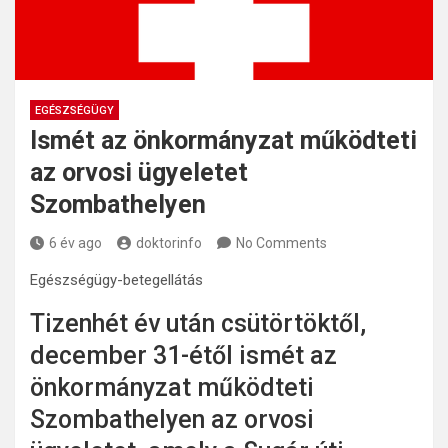
EGÉSZSÉGÜGY
Ismét az önkormányzat működteti
az orvosi ügyeletet
Szombathelyen
6 év ago
doktorinfo
No Comments
Egészségügy-betegellátás
Tizenhét év után csütörtöktől,
december 31-étől ismét az
önkormányzat működteti
Szombathelyen az orvosi