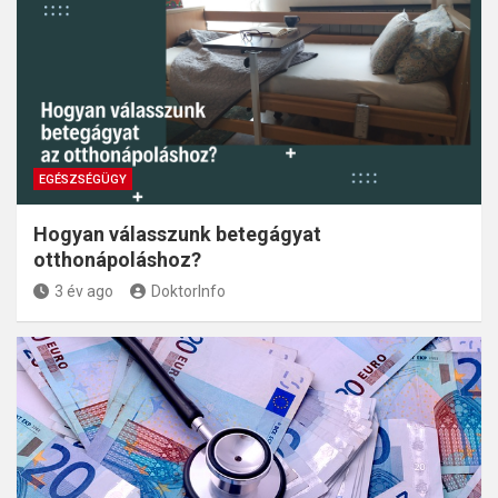
EGÉSZSÉGÜGY
Hogyan válasszunk betegágyat
otthonápoláshoz?
3 év ago
DoktorInfo