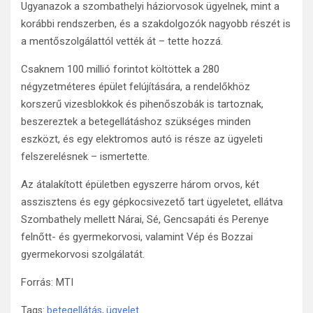
Ugyanazok a szombathelyi háziorvosok ügyelnek, mint a
korábbi rendszerben, és a szakdolgozók nagyobb részét is
a mentőszolgálattól vették át – tette hozzá.
Csaknem 100 millió forintot költöttek a 280
négyzetméteres épület felújítására, a rendelőkhöz
korszerű vizesblokkok és pihenőszobák is tartoznak,
beszereztek a betegellátáshoz szükséges minden
eszközt, és egy elektromos autó is része az ügyeleti
felszerelésnek – ismertette.
Az átalakított épületben egyszerre három orvos, két
asszisztens és egy gépkocsivezető tart ügyeletet, ellátva
Szombathely mellett Nárai, Sé, Gencsapáti és Perenye
felnőtt- és gyermekorvosi, valamint Vép és Bozzai
gyermekorvosi szolgálatát.
Forrás: MTI
Tags:
betegellátás
,
ügyelet