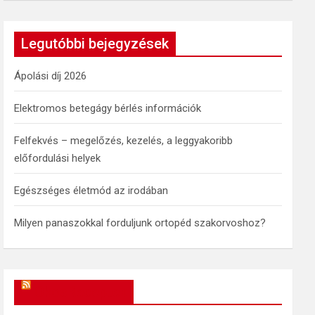
a
r
c
Legutóbbi bejegyzések
h
Ápolási díj 2026
Elektromos betegágy bérlés információk
Felfekvés – megelőzés, kezelés, a leggyakoribb
előfordulási helyek
Egészséges életmód az irodában
Milyen panaszokkal forduljunk ortopéd szakorvoshoz?
OkosReceptek