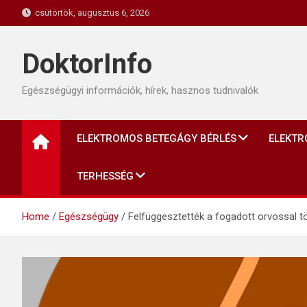
Skip
csütörtök, augusztus 6, 2026
to
content
DoktorInfo
Egészségügyi információk, hírek, hasznos tudnivalók
ELEKTROMOS BETEGÁGY BÉRLÉS
ELEKTR
TERHESSÉG
Home
Egészségügy
Felfüggesztették a fogadott orvossal 