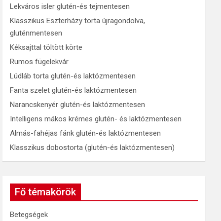
Lekváros isler glutén-és tejmentesen
Klasszikus Eszterházy torta újragondolva,
gluténmentesen
Kéksajttal töltött körte
Rumos fügelekvár
Lúdláb torta glutén-és laktózmentesen
Fanta szelet glutén-és laktózmentesen
Narancskenyér glutén-és laktózmentesen
Intelligens mákos krémes glutén- és laktózmentesen
Almás-fahéjas fánk glutén-és laktózmentesen
Klasszikus dobostorta (glutén-és laktózmentesen)
Fő témakörök
Betegségek