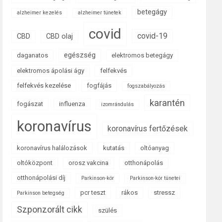
betegágy
alzheimer kezelés
alzheimer tünetek
covid
covid-19
CBD
CBD olaj
egészség
daganatos
elektromos betegágy
elektromos ápolási ágy
felfekvés
felfekvés kezelése
fogfájás
fogszabályozás
karantén
fogászat
influenza
izomrándulás
koronavírus
koronavírus fertőzések
koronavírus halálozások
kutatás
oltóanyag
oltóközpont
orosz vakcina
otthonápolás
otthonápolási díj
Parkinson-kór
Parkinson-kór tünetei
pcr teszt
rákos
stressz
Parkinson betegség
Szponzorált cikk
szülés