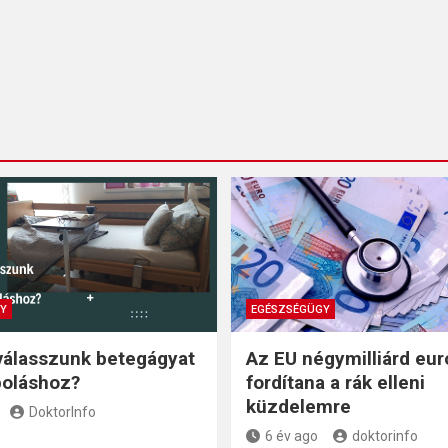
Y
EGÉSZSÉGÜGY
válasszunk betegágyat
Az EU négymilliárd eur
poláshoz?
fordítana a rák elleni
küzdelemre
DoktorInfo
6 év ago
doktorinfo