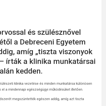
rvossal és szülésznővel
jétől a Debreceni Egyetem
ddig, amíg „tiszta viszonyok
– írták a klinika munkatársai
alán kedden.
zülészeti klinika vezetése és minden munkatársa különösen
tak el a mindennapi egészségügyi működésüket illetően.
dszerét megszüntették egészen addig, amíg azt tiszta