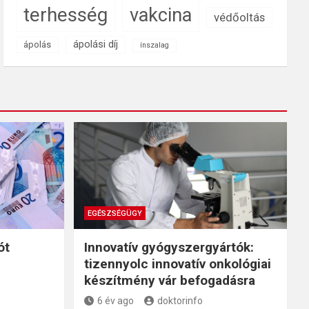
terhesség
vakcina
védőoltás
ápolási díj
ápolás
ínszalag
EGÉSZSÉGÜGY
ót
Innovatív gyógyszergyártók:
tizennyolc innovatív onkológiai
készítmény vár befogadásra
6 év ago
doktorinfo