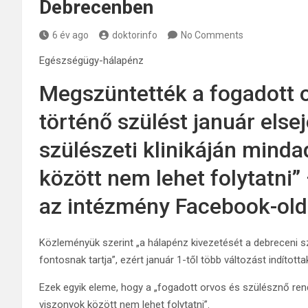
Debrecenben
6 év ago
doktorinfo
No Comments
Egészségügy-hálapénz
Megszüntették a fogadott o
történő szülést január else
szülészeti klinikáján minda
között nem lehet folytatni” 
az intézmény Facebook-old
Közleményük szerint „a hálapénz kivezetését a debreceni s
fontosnak tartja”, ezért január 1-től több változást indítot
Ezek egyik eleme, hogy a „fogadott orvos és szülésznő ren
viszonyok között nem lehet folytatni”.