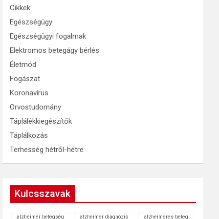
Cikkek
Egészségügy
Egészségügyi fogalmak
Elektromos betegágy bérlés
Életmód
Fogászat
Koronavírus
Orvostudomány
Táplálékkiegészítők
Táplálkozás
Terhesség hétről-hétre
Kulcsszavak
alzheimer betegség
alzheimer diagnózis
alzheimeres beteg