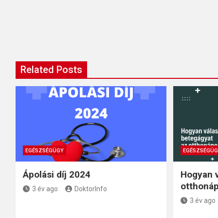
Related Posts
EGÉSZSÉGÜGY
EGÉSZSÉGÜG
Ápolási díj 2024
Hogyan 
otthoná
3 év ago
DoktorInfo
3 év ago