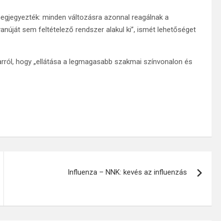
egjegyezték: minden változásra azonnal reagálnak a
yanúját sem feltételező rendszer alakul ki”, ismét lehetőséget
arról, hogy „ellátása a legmagasabb szakmai színvonalon és
Influenza – NNK: kevés az influenzás