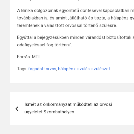
A klinika dolgozóinak egyöntetű döntésével kapcsolatban m
továbbiakban is, és amint „átlátható és tiszta, a hálapénz g
teremtenek a választott orvossal történő szülésre.
Egyúttal a bejegyzésükben minden várandóst biztosítottak 
odafigyeléssel fog történni”.
Forrás: MTI
Tags:
fogadott orvos
,
hálapénz
,
szülés
,
szülészet
Bejegyzés
Ismét az önkormányzat működteti az orvosi
navigáció
ügyeletet Szombathelyen