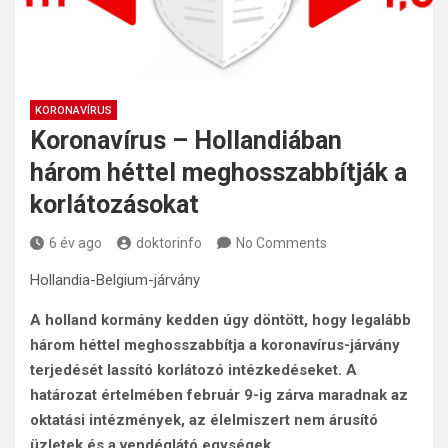
KORONAVÍRUS
Koronavírus – Hollandiában
három héttel meghosszabbítják a
korlátozásokat
6 év ago
doktorinfo
No Comments
Hollandia-Belgium-járvány
A holland kormány kedden úgy döntött, hogy legalább
három héttel meghosszabbítja a koronavírus-járvány
terjedését lassító korlátozó intézkedéseket. A
határozat értelmében február 9-ig zárva maradnak az
oktatási intézmények, az élelmiszert nem árusító
üzletek és a vendéglátó egységek.