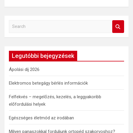
S
e
a
r
c
Legutóbbi bejegyzések
h
Ápolási díj 2026
Elektromos betegágy bérlés információk
Felfekvés – megelőzés, kezelés, a leggyakoribb
előfordulási helyek
Egészséges életmód az irodában
Milyen panaszokkal forduljunk ortopéd szakorvoshoz?