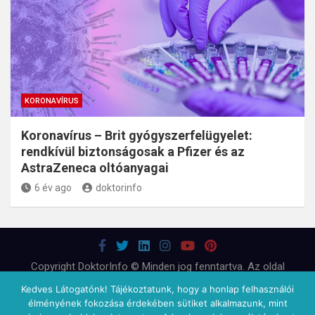
KORONAVÍRUS
Koronavírus – Brit gyógyszerfelügyelet:
rendkívül biztonságosak a Pfizer és az
AstraZeneca oltóanyagai
6 év ago
doktorinfo
Copyright DoktorInfo © Minden jog fenntartva. Az oldal
tartalma nem helyettesíti az orvossal, egészségügyi
Kedves Látogatónk! Tájékoztatunk, hogy a honlap felhasználói
szakemberrel folytatott konzultációt, sem a kezelést.
élményének fokozása érdekében sütiket alkalmazunk, mint