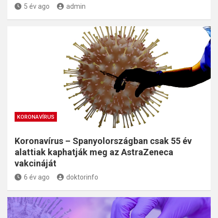
5 év ago
admin
KORONAVÍRUS
Koronavírus – Spanyolországban csak 55 év
alattiak kaphatják meg az AstraZeneca
vakcináját
6 év ago
doktorinfo