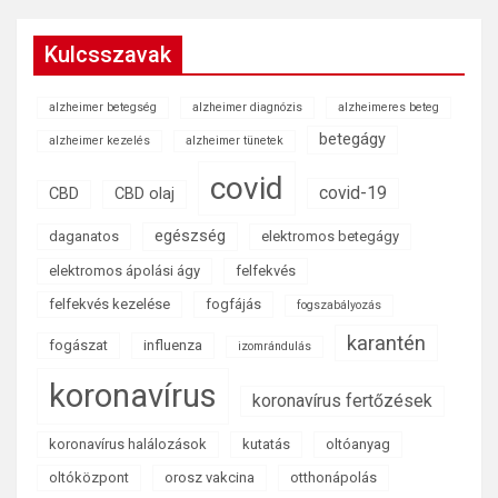
Kulcsszavak
alzheimer betegség
alzheimer diagnózis
alzheimeres beteg
betegágy
alzheimer kezelés
alzheimer tünetek
covid
covid-19
CBD
CBD olaj
egészség
daganatos
elektromos betegágy
elektromos ápolási ágy
felfekvés
felfekvés kezelése
fogfájás
fogszabályozás
karantén
fogászat
influenza
izomrándulás
koronavírus
koronavírus fertőzések
koronavírus halálozások
kutatás
oltóanyag
oltóközpont
orosz vakcina
otthonápolás