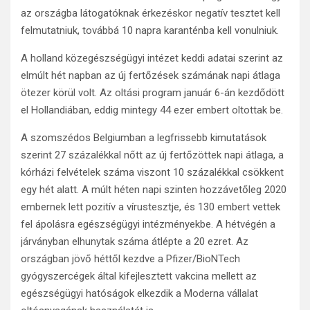
az országba látogatóknak érkezéskor negatív tesztet kell
felmutatniuk, továbbá 10 napra karanténba kell vonulniuk.
A holland közegészségügyi intézet keddi adatai szerint az
elmúlt hét napban az új fertőzések számának napi átlaga
ötezer körül volt. Az oltási program január 6-án kezdődött
el Hollandiában, eddig mintegy 44 ezer embert oltottak be.
A szomszédos Belgiumban a legfrissebb kimutatások
szerint 27 százalékkal nőtt az új fertőzöttek napi átlaga, a
kórházi felvételek száma viszont 10 százalékkal csökkent
egy hét alatt. A múlt héten napi szinten hozzávetőleg 2020
embernek lett pozitív a vírustesztje, és 130 embert vettek
fel ápolásra egészségügyi intézményekbe. A hétvégén a
járványban elhunytak száma átlépte a 20 ezret. Az
országban jövő héttől kezdve a Pfizer/BioNTech
gyógyszercégek által kifejlesztett vakcina mellett az
egészségügyi hatóságok elkezdik a Moderna vállalat