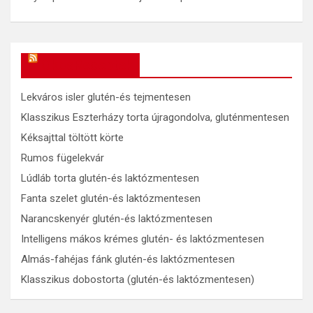
OkosReceptek
Lekváros isler glutén-és tejmentesen
Klasszikus Eszterházy torta újragondolva, gluténmentesen
Kéksajttal töltött körte
Rumos fügelekvár
Lúdláb torta glutén-és laktózmentesen
Fanta szelet glutén-és laktózmentesen
Narancskenyér glutén-és laktózmentesen
Intelligens mákos krémes glutén- és laktózmentesen
Almás-fahéjas fánk glutén-és laktózmentesen
Klasszikus dobostorta (glutén-és laktózmentesen)