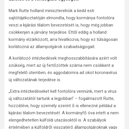
Mark Rutte holland miniszterelnök a kedd esti
sajtótájékoztatóján elmondta, hogy kormánya fontolóra
veszi a kijárási tilalom bevezetését is, hogy még jobban
csökkenjen a járvány terjedése. Ettől eddig a holland
kormány elzárkózott, arra hivatkozva, hogy ez túlságosan
korlátozná az állampolgárok szabadságjogait.
A korlátozó intézkedések meghosszabbítására azért volt
szükség, mert az új fertőzöttek száma nem csökkent a
megfelelő ütemben, és aggodalomra ad okot koronavírus
új változatának terjedése is.
„Extra intézkedéseket kell fontolóra vennünk, mert a vírus
új változatától tartunk a legjobban” – fogalmazott Rutte,
hozzátéve, hogy személy szerint ő is ellenezné például a
kijárási tilalom bevezetését. A kormányfő óva intett a nem
elengedhetetlen külföldi utazásoktól is. A szabályok
értelmében a külföldről visszatérő állampolgároknak vagy