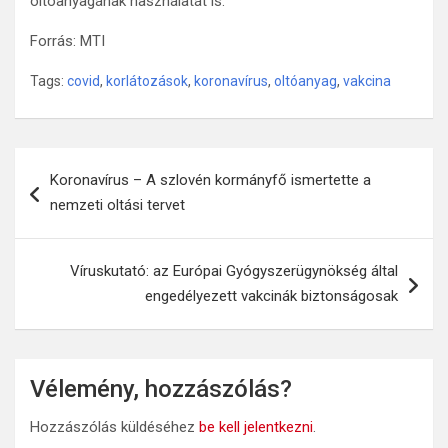
oltóanyagának használatát is.
Forrás: MTI
Tags:
covid
,
korlátozások
,
koronavírus
,
oltóanyag
,
vakcina
Bejegyzés
Koronavírus – A szlovén kormányfő ismertette a
navigáció
nemzeti oltási tervet
Víruskutató: az Európai Gyógyszerügynökség által
engedélyezett vakcinák biztonságosak
Vélemény, hozzászólás?
Hozzászólás küldéséhez
be kell jelentkezni
.