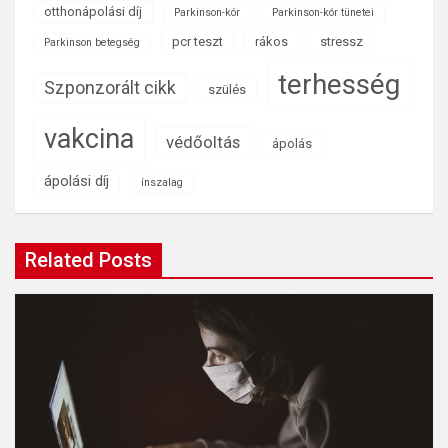
otthonápolási díj
Parkinson-kór
Parkinson-kór tünetei
pcr teszt
rákos
stressz
Parkinson betegség
terhesség
Szponzorált cikk
szülés
vakcina
védőoltás
ápolás
ápolási díj
ínszalag
Related Posts