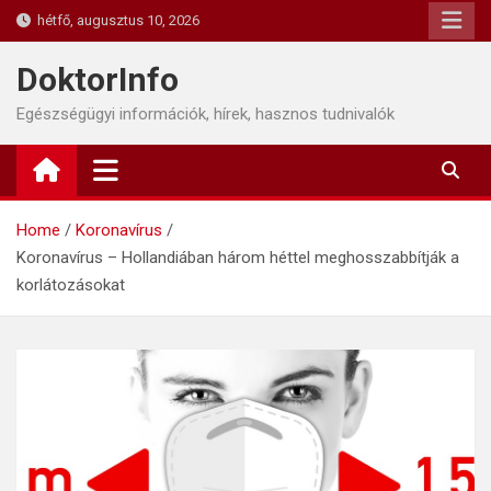
Skip
hétfő, augusztus 10, 2026
to
content
DoktorInfo
Egészségügyi információk, hírek, hasznos tudnivalók
Home
Koronavírus
Koronavírus – Hollandiában három héttel meghosszabbítják a
korlátozásokat