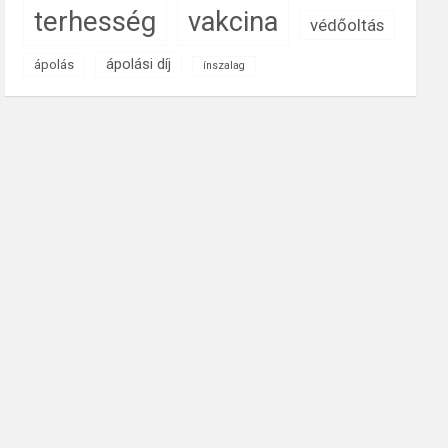
terhesség
vakcina
védőoltás
ápolási díj
ápolás
ínszalag