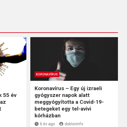
KORONAVÍRUS
Koronavírus – Egy új izraeli
k 55 év
gyógyszer napok alatt
 az
meggyógyította a Covid-19-
t
betegeket egy tel-avivi
kórházban
6 év ago
doktorinfo