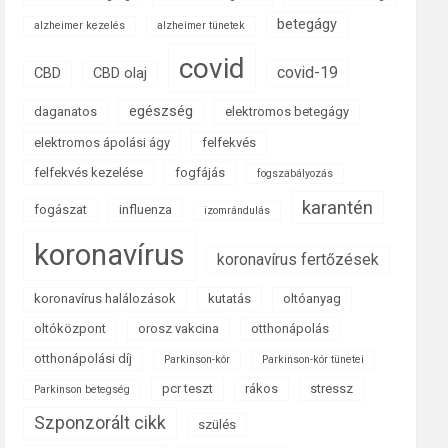
betegágy
alzheimer kezelés
alzheimer tünetek
covid
covid-19
CBD
CBD olaj
egészség
daganatos
elektromos betegágy
elektromos ápolási ágy
felfekvés
felfekvés kezelése
fogfájás
fogszabályozás
karantén
fogászat
influenza
izomrándulás
koronavírus
koronavírus fertőzések
koronavírus halálozások
kutatás
oltóanyag
oltóközpont
orosz vakcina
otthonápolás
otthonápolási díj
Parkinson-kór
Parkinson-kór tünetei
pcr teszt
rákos
stressz
Parkinson betegség
Szponzorált cikk
szülés