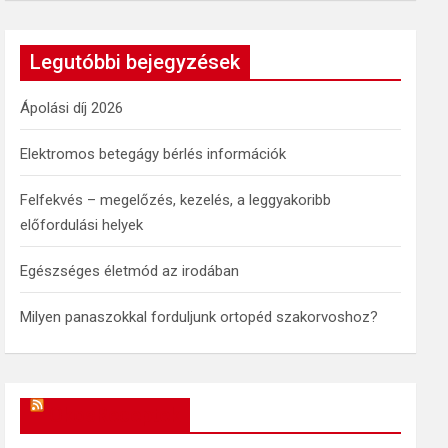
a
r
c
Legutóbbi bejegyzések
h
Ápolási díj 2026
Elektromos betegágy bérlés információk
Felfekvés – megelőzés, kezelés, a leggyakoribb
előfordulási helyek
Egészséges életmód az irodában
Milyen panaszokkal forduljunk ortopéd szakorvoshoz?
OkosReceptek