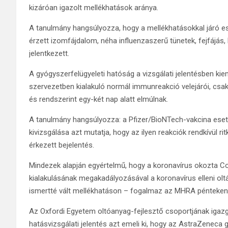
kizáróan igazolt mellékhatások aránya.
A tanulmány hangsúlyozza, hogy a mellékhatásokkal járó e
érzett izomfájdalom, néha influenzaszerű tünetek, fejfájás
jelentkezett.
A gyógyszerfelügyeleti hatóság a vizsgálati jelentésben kie
szervezetben kialakuló normál immunreakció velejárói, csa
és rendszerint egy-két nap alatt elmúlnak.
A tanulmány hangsúlyozza: a Pfizer/BioNTech-vakcina esetéb
kivizsgálása azt mutatja, hogy az ilyen reakciók rendkívül r
érkezett bejelentés.
Mindezek alapján egyértelmű, hogy a koronavírus okozta C
kialakulásának megakadályozásával a koronavírus elleni o
ismertté vált mellékhatáson – fogalmaz az MHRA pénteken 
Az Oxfordi Egyetem oltóanyag-fejlesztő csoportjának igazg
hatásvizsgálati jelentés azt emeli ki, hogy az AstraZenec