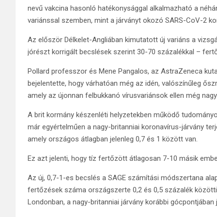
nevű vakcina hasonló hatékonysággal alkalmazható a néhány 
variánssal szemben, mint a járványt okozó SARS-CoV-2 koro
Az először Délkelet-Angliában kimutatott új variáns a vizsg
jórészt korrigált becslések szerint 30-70 százalékkal – fer
Pollard professzor és Mene Pangalos, az AstraZeneca kutatá
bejelentette, hogy várhatóan még az idén, valószínűleg őszre
amely az újonnan felbukkanó vírusvariánsok ellen még nag
A brit kormány készenléti helyzetekben működő tudományo
már egyértelműen a nagy-britanniai koronavírus-járvány ter
amely országos átlagban jelenleg 0,7 és 1 között van.
Ez azt jelenti, hogy tíz fertőzött átlagosan 7-10 másik emb
Az új, 0,7-1-es becslés a SAGE számítási módszertana alap
fertőzések száma országszerte 0,2 és 0,5 százalék között
Londonban, a nagy-britanniai járvány korábbi gócpontjában 