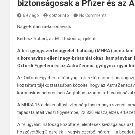
biztonságosak a Pfizer és az 
6 év ago
doktorinfo
No Comments
Nagy-Britannia-koronavírus
Kertész Róbert, az MTI tudósítója jelenti:
A brit gyógyszerfelügyeleti hatóság (MHRA) pénteken 
a koronavírus elleni nagy-britanniai oltási kampányban h
Oxfordi Egyetem és az AstraZeneca gyógyszergyár köz
Az Oxfordi Egyetem oltóanyag-fejlesztő csoportjának igaz
közzétett tájékoztatásában közölte, hogy az AstraZenecáv
koronavírus nemrégiben Angliában azonosított variánsával
A MHRA 16 oldalas oltásbiztonsági tanulmánya szerint, amely
tapasztalatait veszi figyelembe, 22 820 visszajelzés érkeze
A felügyeleti hatóság közölte: e jelentések kivizsgálása a
hozzávetőleg 3 ezrelék – vagyis ezerből három – a beadott