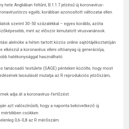
hete Angliában feltűnt, B.1.1.7 jelzésű új koronavírus-
navírustörzs egyéb, korábban azonosított változatai ellen.
álatok szerint 30-50 százalékkal – egyes korábbi, azóta
tőzőképesebb, mint az először kimutatott vírusvariánsok.
si alelnöke a héten tartott közös online sajtótájékoztatóján
 elkészül a koronavírus elleni oltóanyag új generációja,
yobb hatékonysággal használható.
s tanácsadó testülete (SAGE) pénteken közölte, hogy most
jedésének lassulását mutatja az R reprodukciós jelzőszám,
ernek adja át a koronavírus-fertőzést.
ján azt valószínűsíti, hogy a naponta bekövetkező új
i mértékben csökken.
jelenleg 0,6-0,8 az R mérőszám.