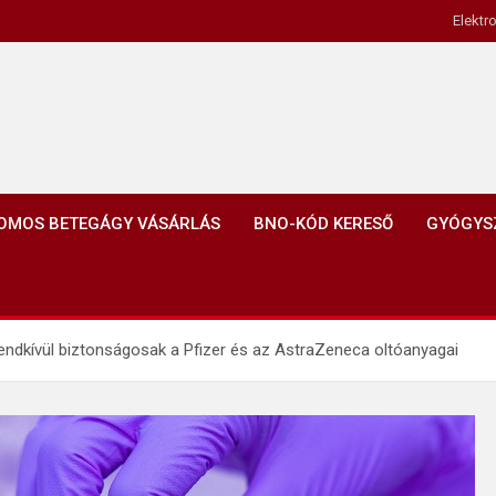
Elektr
OMOS BETEGÁGY VÁSÁRLÁS
BNO-KÓD KERESŐ
GYÓGYS
rendkívül biztonságosak a Pfizer és az AstraZeneca oltóanyagai