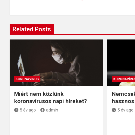
Related Posts
KORONAVÍRUS
KORONAVÍRU
Miért nem közlünk
Nemcsak 
koronavírusos napi híreket?
hasznos
5 év ago
admin
5 év ago