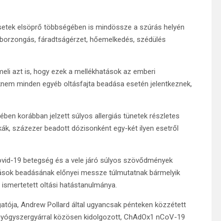
setek elsöprő többségében is mindössze a szúrás helyén
, borzongás, fáradtságérzet, hőemelkedés, szédülés
meli azt is, hogy ezek a mellékhatások az emberi
knem minden egyéb oltásfajta beadása esetén jelentkeznek,
en korábban jelzett súlyos allergiás tünetek részletes
itkák, százezer beadott dózisonként egy-két ilyen esetről
ovid-19 betegség és a vele járó súlyos szövődmények
ltások beadásának előnyei messze túlmutatnak bármelyik
ismertetett oltási hatástanulmánya.
atója, Andrew Pollard által ugyancsak pénteken közzétett
a gyógyszergyárral közösen kidolgozott, ChAdOx1 nCoV-19