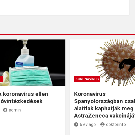
S
KORONAVÍRUS
koronavírus ellen
Koronavírus –
 óvintézkedések
Spanyolországban csa
alattiak kaphatják meg
admin
AstraZeneca vakcinájá
6 év ago
doktorinfo