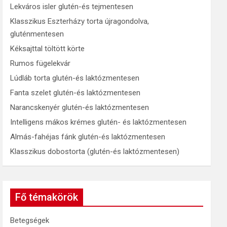
Lekváros isler glutén-és tejmentesen
Klasszikus Eszterházy torta újragondolva,
gluténmentesen
Kéksajttal töltött körte
Rumos fügelekvár
Lúdláb torta glutén-és laktózmentesen
Fanta szelet glutén-és laktózmentesen
Narancskenyér glutén-és laktózmentesen
Intelligens mákos krémes glutén- és laktózmentesen
Almás-fahéjas fánk glutén-és laktózmentesen
Klasszikus dobostorta (glutén-és laktózmentesen)
Fő témakörök
Betegségek