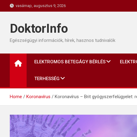
Skip
vasárnap, augusztus 9, 2026
to
content
DoktorInfo
Egészségügyi információk, hírek, hasznos tudnivalók
ELEKTROMOS BETEGÁGY BÉRLÉS
ELEKTR
TERHESSÉG
Home
Koronavírus
Koronavírus – Brit gyógyszerfelügyelet: 