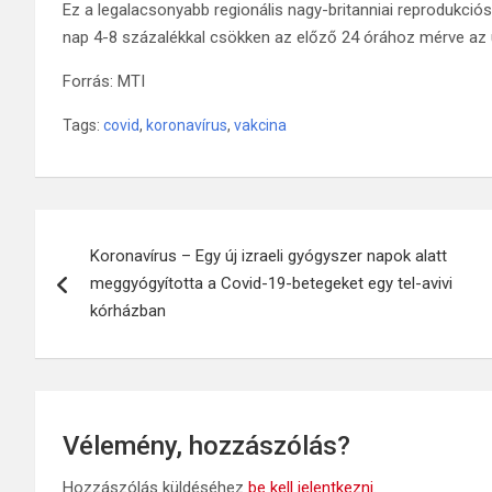
Ez a legalacsonyabb regionális nagy-britanniai reprodukciós
nap 4-8 százalékkal csökken az előző 24 órához mérve az 
Forrás: MTI
Tags:
covid
,
koronavírus
,
vakcina
Bejegyzés
Koronavírus – Egy új izraeli gyógyszer napok alatt
navigáció
meggyógyította a Covid-19-betegeket egy tel-avivi
kórházban
Vélemény, hozzászólás?
Hozzászólás küldéséhez
be kell jelentkezni
.