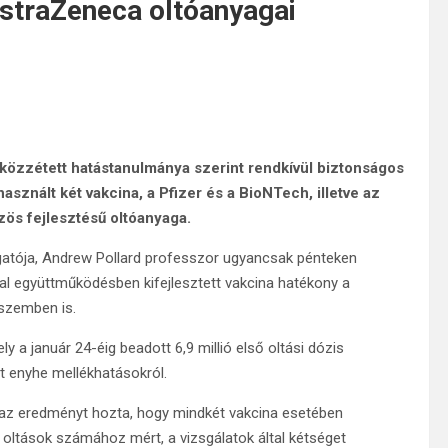
AstraZeneca oltóanyagai
közzétett hatástanulmánya szerint rendkívül biztonságos
asznált két vakcina, a Pfizer és a BioNTech, illetve az
ös fejlesztésű oltóanyaga.
gatója, Andrew Pollard professzor ugyancsak pénteken
al együttműködésben kifejlesztett vakcina hatékony a
 szemben is.
 a január 24-éig beadott 6,9 millió első oltási dózis
tt enyhe mellékhatásokról.
zt az eredményt hozta, hogy mindkét vakcina esetében
 oltások számához mért, a vizsgálatok által kétséget