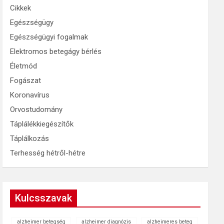
Cikkek
Egészségügy
Egészségügyi fogalmak
Elektromos betegágy bérlés
Életmód
Fogászat
Koronavírus
Orvostudomány
Táplálékkiegészítők
Táplálkozás
Terhesség hétről-hétre
Kulcsszavak
alzheimer betegség
alzheimer diagnózis
alzheimeres beteg