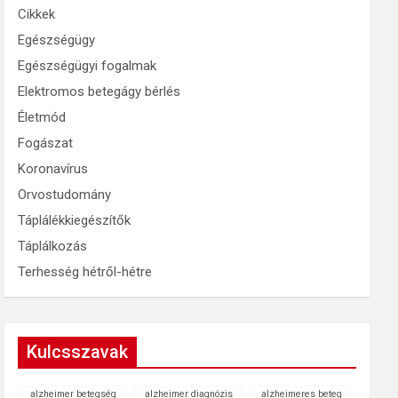
Cikkek
Egészségügy
Egészségügyi fogalmak
Elektromos betegágy bérlés
Életmód
Fogászat
Koronavírus
Orvostudomány
Táplálékkiegészítők
Táplálkozás
Terhesség hétről-hétre
Kulcsszavak
alzheimer betegség
alzheimer diagnózis
alzheimeres beteg