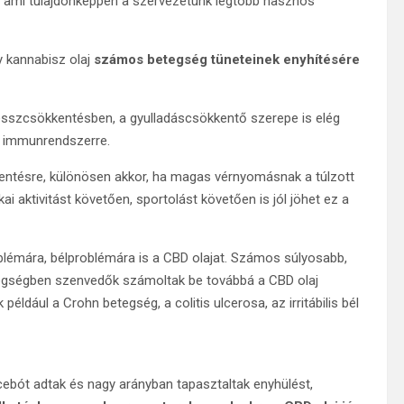
, ami tulajdonképpen a szervezetünk legtöbb hasznos
y kannabisz olaj
számos betegség tüneteinek enyhítésére
resszcsökkentésben, a gyulladáscsökkentő szerepe is elég
az immunrendszerre.
entésre, különösen akkor, ha magas vérnyomásnak a túlzott
kai aktivitást követően, sportolást követően is jól jöhet ez a
lémára, bélproblémára is a CBD olajat. Számos súlyosabb,
tegségben szenvedők számoltak be továbbá a CBD olaj
éldául a Crohn betegség, a colitis ulcerosa, az irritábilis bél
cebót adtak és nagy arányban tapasztaltak enyhülést,