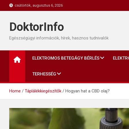
Skip
csütörtök, augusztus 6, 2026
to
content
DoktorInfo
Egészségügyi információk, hírek, hasznos tudnivalók
ELEKTROMOS BETEGÁGY BÉRLÉS
ELEKTR
TERHESSÉG
Home
Táplálékkiegészítők
Hogyan hat a CBD olaj?