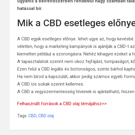
ugyanis a bélrendszerben rendkívül nagy számban talá
hatással bír.
Mik a CBD esetleges előnye
A CBD egyik esetleges előnye lehet ugye az, hogy kevésbé
véletlen, hogy a marketing kampányok is ajánlják a CBD-t a
kiemelten például a szorongásra. Nehéz kihagyni ezeket a h
A tapasztalatok szerint nem okoz fejfájást, tompaságot, 
Ezen felül a CBD legális és biztonságos, szinte bárhol kaphat
Ha nem bírod a kapszulát, akkor pedig számos egyéb formát
A CBD íze sokak szerint kellemes.
A CBD a vegyszermentesség híveinek is ajánlatható, hiszen
Felhasznált források a CBD olaj témájához>>
Tags:
CBD
,
CBD olaj