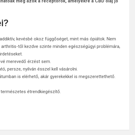
lhatóak meg azok a receptorok, amelyekre a CBD olaj jó
i?
 addiktív, kevésbé okoz függőséget, mint más ópiátok. Nem
z arthritis-től kezdve szinte minden egészségügyi problémára,
irdetéseket.
kővé merevedő érzést sem.
ó, persze, nyilván ésszel kell vásárolni.
umban is elérhető, akár gyerekekkel is megszerettethető.
 természetes étrendkiegészítő.