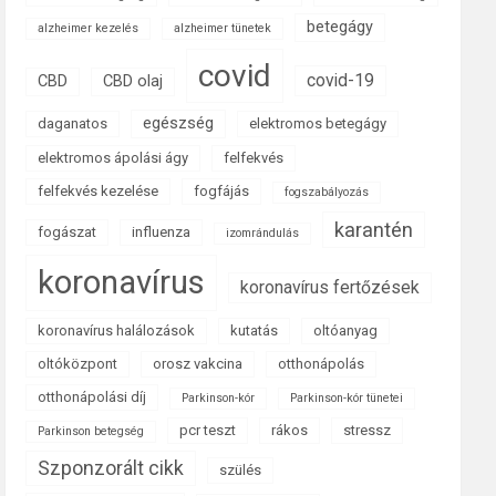
betegágy
alzheimer kezelés
alzheimer tünetek
covid
covid-19
CBD
CBD olaj
egészség
daganatos
elektromos betegágy
elektromos ápolási ágy
felfekvés
felfekvés kezelése
fogfájás
fogszabályozás
karantén
fogászat
influenza
izomrándulás
koronavírus
koronavírus fertőzések
koronavírus halálozások
kutatás
oltóanyag
oltóközpont
orosz vakcina
otthonápolás
otthonápolási díj
Parkinson-kór
Parkinson-kór tünetei
pcr teszt
rákos
stressz
Parkinson betegség
Szponzorált cikk
szülés