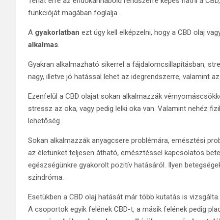
Tehát erre az endokannaboid rendszerre képes hatni a CBD
funkcióját magában foglalja.
A
gyakorlatban
ezt úgy kell elképzelni, hogy a CBD olaj vag
alkalmas
.
Gyakran alkalmazható sikerrel a fájdalomcsillapításban, st
nagy, illetve jó hatással lehet az idegrendszerre, valamint 
Ezenfelül a CBD olajat sokan alkalmazzák vérnyomáscsökk
stressz az oka, vagy pedig lelki oka van. Valamint nehéz fizi
lehetőség.
Sokan alkalmazzák anyagcsere problémára, emésztési prob
az életünket teljesen átható, emésztéssel kapcsolatos be
egészségünkre gyakorolt pozitív hatásáról. Ilyen betegségek p
szindróma.
Esetükben a CBD olaj hatását már több kutatás is vizsgálta.
A csoportok egyik felének CBD-t, a másik felének pedig pla