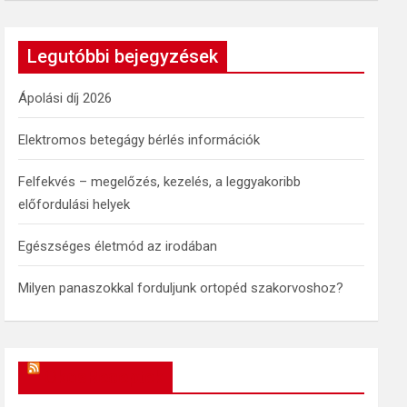
a
r
c
Legutóbbi bejegyzések
h
Ápolási díj 2026
Elektromos betegágy bérlés információk
Felfekvés – megelőzés, kezelés, a leggyakoribb
előfordulási helyek
Egészséges életmód az irodában
Milyen panaszokkal forduljunk ortopéd szakorvoshoz?
OkosReceptek