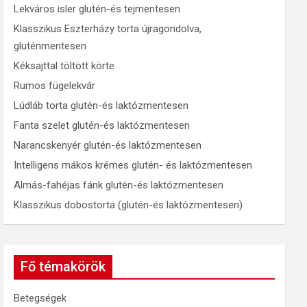
Lekváros isler glutén-és tejmentesen
Klasszikus Eszterházy torta újragondolva,
gluténmentesen
Kéksajttal töltött körte
Rumos fügelekvár
Lúdláb torta glutén-és laktózmentesen
Fanta szelet glutén-és laktózmentesen
Narancskenyér glutén-és laktózmentesen
Intelligens mákos krémes glutén- és laktózmentesen
Almás-fahéjas fánk glutén-és laktózmentesen
Klasszikus dobostorta (glutén-és laktózmentesen)
Fő témakörök
Betegségek