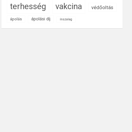
terhesség
vakcina
védőoltás
ápolási díj
ápolás
ínszalag