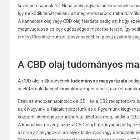
kevésbé csapnak fel. Néha pedig egyáltalán nincsenek is hu
Így működik tehát például az idegrendszerünk: néha túlműkö
A kannabisz olaj vagy CBD olaj feladata pedig az, hogy eze
megnyugtassa és egy egészséges mederbe terelje. Így pedi
emésztőrendszerünket, összességében pedig gyakorlatilag 
A CBD olaj tudományos ma
A CBD olaj működésének
tudományos magyarázata
pedig
is előforduló kannabinoidokhoz kapcsolódik, ezeket endok
Ezek az endokannabinoidok a CB1 és a CB2 receptorokra kapc
az étvágyunk, a fájdalomérzetünk és a figyelmünk kiegyens
központi idegrendszerünkben találhatóak meg, addig a CB2
A kannabisz növény, azaz a CBD olaj hatóanyagai pedig eze
azokra az anyagokra, amelyek blokkolják vagy stimulálják e