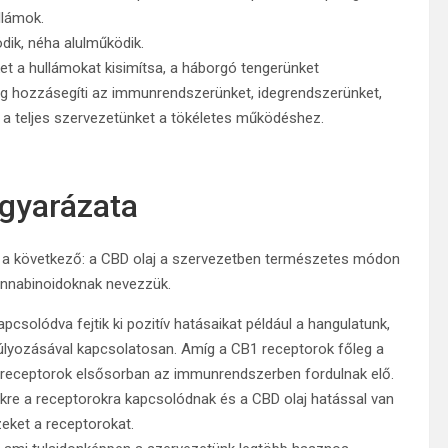
llámok.
dik, néha alulműködik.
ket a hullámokat kisimítsa, a háborgó tengerünket
g hozzásegíti az immunrendszerünket, idegrendszerünket,
a teljes szervezetünket a tökéletes működéshez.
gyarázata
 a következő: a CBD olaj a szervezetben természetes módon
annabinoidoknak nevezzük.
solódva fejtik ki pozitív hatásaikat például a hangulatunk,
úlyozásával kapcsolatosan. Amíg a CB1 receptorok főleg a
 receptorok elsősorban az immunrendszerben fordulnak elő.
kre a receptorokra kapcsolódnak és a CBD olaj hatással van
zeket a receptorokat.