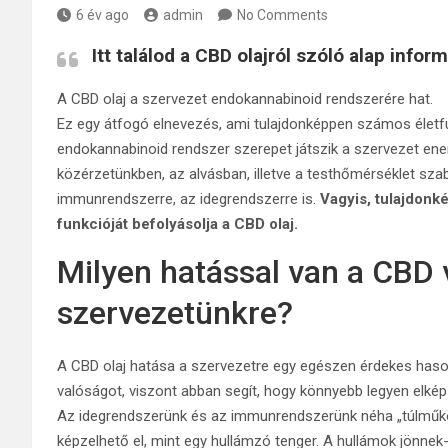
6 év ago
admin
No Comments
Itt találod a CBD olajról szóló alap infor
A CBD olaj a szervezet endokannabinoid rendszerére hat.
Ez egy átfogó elnevezés, ami tulajdonképpen számos életf
endokannabinoid rendszer szerepet játszik a szervezet ene
közérzetünkben, az alvásban, illetve a testhőmérséklet sza
immunrendszerre, az idegrendszerre is.
Vagyis, tulajdon
funkcióját befolyásolja a CBD olaj.
Milyen hatással van a CBD 
szervezetünkre?
A CBD olaj hatása a szervezetre egy egészen érdekes hasonla
valóságot, viszont abban segít, hogy könnyebb legyen elkép
Az idegrendszerünk és az immunrendszerünk néha „túlműködi
képzelhető el, mint egy hullámzó tenger. A hullámok jönne