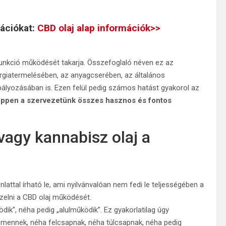
mációkat:
CBD olaj alap információk>>
unkció működését takarja. Összefoglaló néven ez az
rgiatermelésében, az anyagcserében, az általános
bályozásában is. Ezen felül pedig számos hatást gyakorol az
képpen a szervezetünk összes hasznos és fontos
vagy kannabisz olaj a
ttal írható le, ami nyilvánvalóan nem fedi le teljességében a
zelni a CBD olaj működését.
k”, néha pedig „alulműködik”. Ez gyakorlatilag úgy
k-mennek, néha felcsapnak, néha túlcsapnak, néha pedig