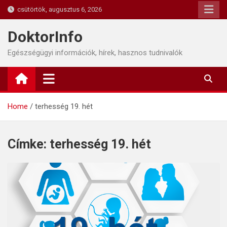
Skip
csütörtök, augusztus 6, 2026
to
content
DoktorInfo
Egészségügyi információk, hírek, hasznos tudnivalók
Home
terhesség 19. hét
Címke:
terhesség 19. hét