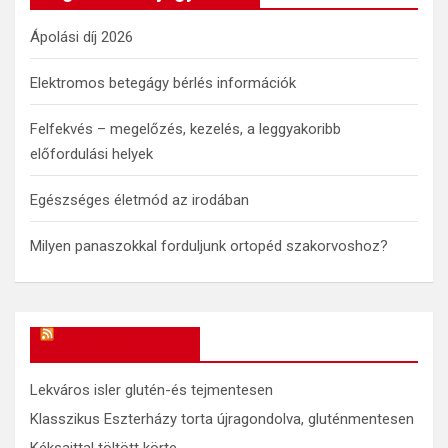
h
Ápolási díj 2026
Elektromos betegágy bérlés információk
Felfekvés – megelőzés, kezelés, a leggyakoribb
előfordulási helyek
Egészséges életmód az irodában
Milyen panaszokkal forduljunk ortopéd szakorvoshoz?
OkosReceptek
Lekváros isler glutén-és tejmentesen
Klasszikus Eszterházy torta újragondolva, gluténmentesen