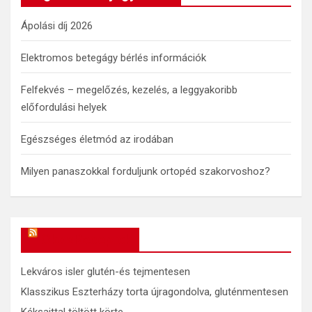
h
Ápolási díj 2026
Elektromos betegágy bérlés információk
Felfekvés – megelőzés, kezelés, a leggyakoribb
előfordulási helyek
Egészséges életmód az irodában
Milyen panaszokkal forduljunk ortopéd szakorvoshoz?
OkosReceptek
Lekváros isler glutén-és tejmentesen
Klasszikus Eszterházy torta újragondolva, gluténmentesen