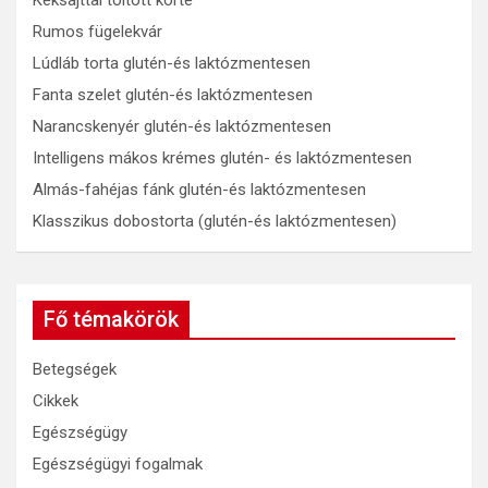
Kéksajttal töltött körte
Rumos fügelekvár
Lúdláb torta glutén-és laktózmentesen
Fanta szelet glutén-és laktózmentesen
Narancskenyér glutén-és laktózmentesen
Intelligens mákos krémes glutén- és laktózmentesen
Almás-fahéjas fánk glutén-és laktózmentesen
Klasszikus dobostorta (glutén-és laktózmentesen)
Fő témakörök
Betegségek
Cikkek
Egészségügy
Egészségügyi fogalmak