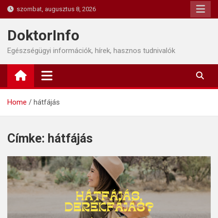
Skip
szombat, augusztus 8, 2026
to
content
DoktorInfo
Egészségügyi információk, hírek, hasznos tudnivalók
Home
hátfájás
Címke:
hátfájás