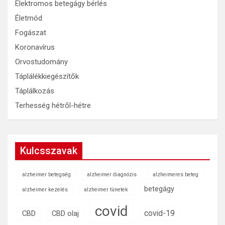
Elektromos betegágy bérlés
Életmód
Fogászat
Koronavírus
Orvostudomány
Táplálékkiegészítők
Táplálkozás
Terhesség hétről-hétre
Kulcsszavak
alzheimer betegség
alzheimer diagnózis
alzheimeres beteg
betegágy
alzheimer kezelés
alzheimer tünetek
covid
covid-19
CBD
CBD olaj