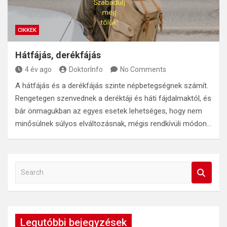
CIKKEK
Hátfájás, derékfájás
4 év ago
DoktorInfo
No Comments
A hátfájás és a derékfájás szinte népbetegségnek számít.
Rengetegen szenvednek a deréktáji és háti fájdalmaktól, és
bár önmagukban az egyes esetek lehetséges, hogy nem
minősülnek súlyos elváltozásnak, mégis rendkívüli módon…
S
e
a
r
c
Legutóbbi bejegyzések