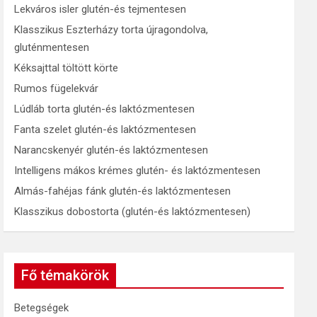
Lekváros isler glutén-és tejmentesen
Klasszikus Eszterházy torta újragondolva,
gluténmentesen
Kéksajttal töltött körte
Rumos fügelekvár
Lúdláb torta glutén-és laktózmentesen
Fanta szelet glutén-és laktózmentesen
Narancskenyér glutén-és laktózmentesen
Intelligens mákos krémes glutén- és laktózmentesen
Almás-fahéjas fánk glutén-és laktózmentesen
Klasszikus dobostorta (glutén-és laktózmentesen)
Fő témakörök
Betegségek