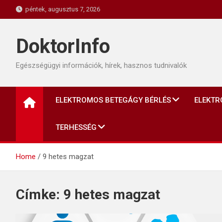
Skip
péntek, augusztus 7, 2026
to
content
DoktorInfo
Egészségügyi információk, hírek, hasznos tudnivalók
ELEKTROMOS BETEGÁGY BÉRLÉS
ELEKTR
TERHESSÉG
Home
9 hetes magzat
Címke:
9 hetes magzat