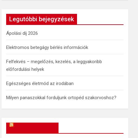
a
r
c
Legutóbbi bejegyzések
h
Ápolási díj 2026
Elektromos betegágy bérlés információk
Felfekvés – megelőzés, kezelés, a leggyakoribb
előfordulási helyek
Egészséges életmód az irodában
Milyen panaszokkal forduljunk ortopéd szakorvoshoz?
OkosReceptek