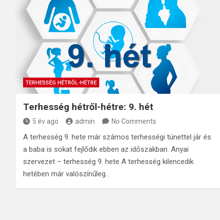
TERHESSÉG HÉTRŐL-HÉTRE
Terhesség hétről-hétre: 9. hét
5 év ago
admin
No Comments
A terhesség 9. hete már számos terhességi tünettel jár és
a baba is sokat fejlődik ebben az időszakban. Anyai
szervezet – terhesség 9. hete A terhesség kilencedik
hetében már valószínűleg…