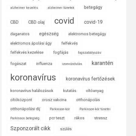
betegágy
alzheimer kezelés
alzheimer tünetek
covid
covid-19
CBD
CBD olaj
egészség
daganatos
elektromos betegágy
elektromos ápolási ágy
felfekvés
felfekvés kezelése
fogfájás
fogszabályozás
karantén
fogászat
influenza
izomrándulás
koronavírus
koronavírus fertőzések
koronavírus halálozások
kutatás
oltóanyag
oltóközpont
orosz vakcina
otthonápolás
otthonápolási díj
Parkinson-kór
Parkinson-kór tünetei
pcr teszt
rákos
stressz
Parkinson betegség
Szponzorált cikk
szülés