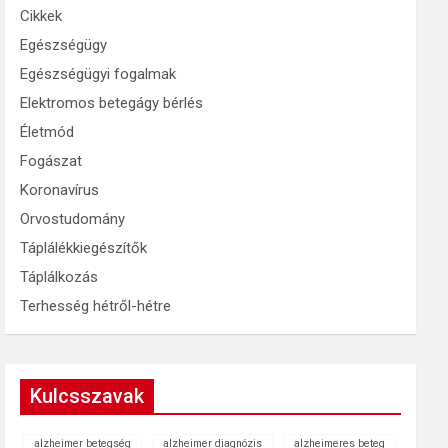
Cikkek
Egészségügy
Egészségügyi fogalmak
Elektromos betegágy bérlés
Életmód
Fogászat
Koronavírus
Orvostudomány
Táplálékkiegészítők
Táplálkozás
Terhesség hétről-hétre
Kulcsszavak
alzheimer betegség
alzheimer diagnózis
alzheimeres beteg