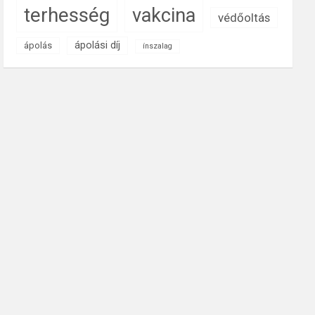
terhesség
vakcina
védőoltás
ápolási díj
ápolás
ínszalag