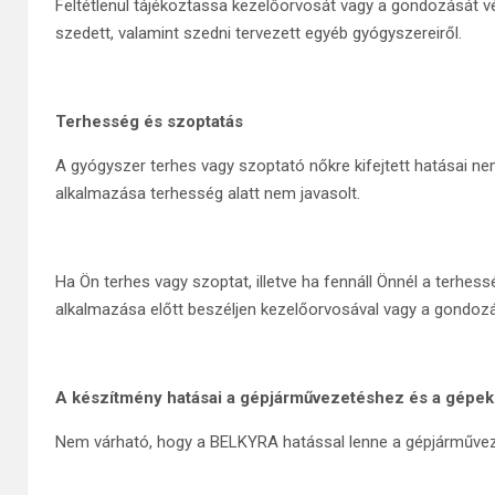
Feltétlenül tájékoztassa kezelőorvosát vagy a gondozását 
szedett, valamint szedni tervezett egyéb gyógyszereiről.
Terhesség és szoptatás
A gyógyszer terhes vagy szoptató nőkre kifejtett hatásai 
alkalmazása terhesség alatt nem javasolt.
Ha Ön terhes vagy szoptat, illetve ha fennáll Önnél a terhe
alkalmazása előtt beszéljen kezelőorvosával vagy a gondoz
A készítmény hatásai a gépjárművezetéshez és a gép
Nem várható, hogy a BELKYRA hatással lenne a gépjárműve