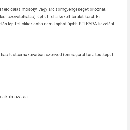
mi féloldalas mosolyt vagy arcizomgyengeséget okozhat.
, szövetelhalás) léphet fel a kezelt terület körül. Ez
lás lép fel, akkor soha nem kaphat újabb BELKYRA‑kezelést
fiás testsémazavarban szenved (önmagáról torz testképet
ő alkalmazásra.