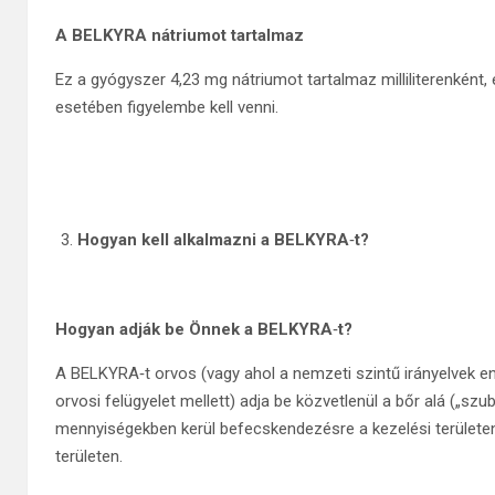
A BELKYRA nátriumot tartalmaz
Ez a gyógyszer 4,23 mg nátriumot tartalmaz milliliterenként, 
esetében figyelembe kell venni.
Hogyan kell alkalmazni a BELKYRA
‑
t?
Hogyan adják be Önnek a BELKYRA
‑
t?
A BELKYRA‑t orvos (vagy ahol a nemzeti szintű irányelvek 
orvosi felügyelet mellett) adja be közvetlenül a bőr alá („s
mennyiségekben kerül befecskendezésre a kezelési területen, v
területen.