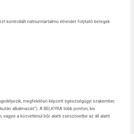
ezt kontrollált nátriumtartalmú étrendet folytató betegek
engedélyezik, megfelelően képzett egészségügyi szakember,
zubkután alkalmazás”). A BELKYRA több ponton, kis
agyis a közvetlenül bőr alatti zsírszövetbe az áll alatti