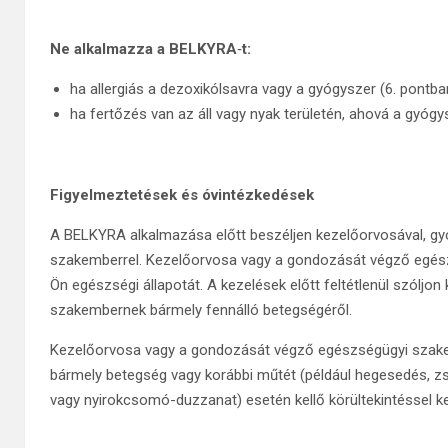
Ne alkalmazza a BELKYRA
‑
t:
ha allergiás a dezoxikólsavra vagy a gyógyszer (6. pontba
ha fertőzés van az áll vagy nyak területén, ahová a gyóg
Figyelmeztetések és óvintézkedések
A BELKYRA alkalmazása előtt beszéljen kezelőorvosával, g
szakemberrel. Kezelőorvosa vagy a gondozását végző egész
Ön egészségi állapotát. A kezelések előtt feltétlenül szól
szakembernek bármely fennálló betegségéről.
Kezelőorvosa vagy a gondozását végző egészségügyi szakem
bármely betegség vagy korábbi műtét (például hegesedés, z
vagy nyirokcsomó-duzzanat) esetén kellő körültekintéssel kell