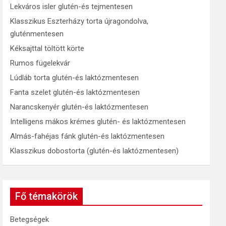
Lekváros isler glutén-és tejmentesen
Klasszikus Eszterházy torta újragondolva,
gluténmentesen
Kéksajttal töltött körte
Rumos fügelekvár
Lúdláb torta glutén-és laktózmentesen
Fanta szelet glutén-és laktózmentesen
Narancskenyér glutén-és laktózmentesen
Intelligens mákos krémes glutén- és laktózmentesen
Almás-fahéjas fánk glutén-és laktózmentesen
Klasszikus dobostorta (glutén-és laktózmentesen)
Fő témakörök
Betegségek