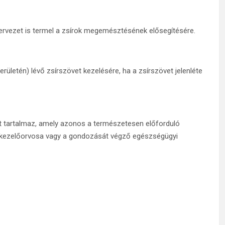
rvezet is termel a zsírok megemésztésének elősegítésére.
területén) lévő zsírszövet kezelésére, ha a zsírszövet jelenléte
t tartalmaz, amely azonos a természetesen előforduló
a kezelőorvosa vagy a gondozását végző egészségügyi