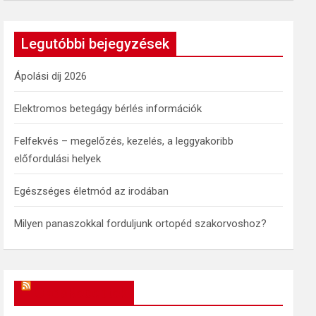
a
r
c
Legutóbbi bejegyzések
h
Ápolási díj 2026
Elektromos betegágy bérlés információk
Felfekvés – megelőzés, kezelés, a leggyakoribb
előfordulási helyek
Egészséges életmód az irodában
Milyen panaszokkal forduljunk ortopéd szakorvoshoz?
OkosReceptek