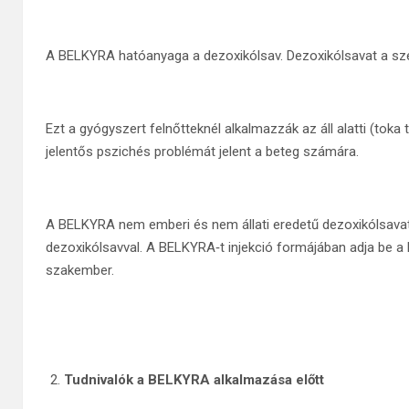
A BELKYRA hatóanyaga a dezoxikólsav. Dezoxikólsavat a sze
Ezt a gyógyszert felnőtteknél alkalmazzák az áll alatti (toka 
jelentős pszichés problémát jelent a beteg számára.
A BELKYRA nem emberi és nem állati eredetű dezoxikólsava
dezoxikólsavval. A BELKYRA‑t injekció formájában adja be 
szakember.
Tudnivalók a BELKYRA alkalmazása előtt