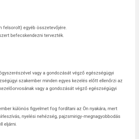
n felsorolt) egyéb összetevőjére.
yszert befecskendezni tervezték.
yógyszerészével vagy a gondozását végző egészségügyi
ségügyi szakember minden egyes kezelés előtt ellenőrzi az
jon kezelőorvosának vagy a gondozását végző egészségügyi
ber különös figyelmet fog fordítani az Ön nyakára, mert
sírleszívás, nyelési nehézség, pajzsmirigy-megnagyobbodás
 eljárni.