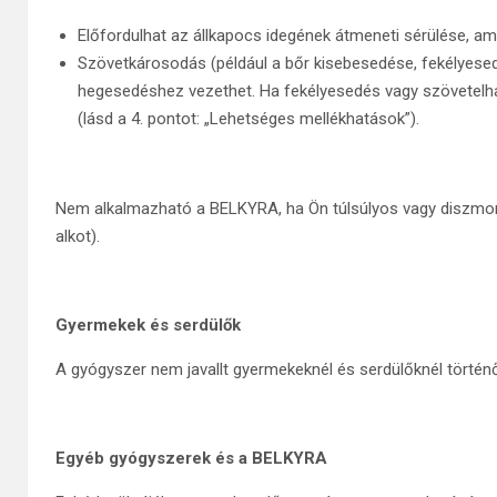
Előfordulhat az állkapocs idegének átmeneti sérülése, a
Szövetkárosodás (például a bőr kisebesedése, fekélyesedés
hegesedéshez vezethet. Ha fekélyesedés vagy szövetelha
(lásd a 4. pontot: „Lehetséges mellékhatások”).
Nem alkalmazható a BELKYRA, ha Ön túlsúlyos vagy diszmor
alkot).
Gyermekek és serdülők
A gyógyszer nem javallt gyermekeknél és serdülőknél történ
Egyéb gyógyszerek és a BELKYRA