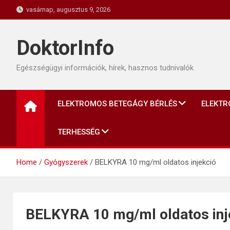
Skip
vasárnap, augusztus 9, 2026
to
content
DoktorInfo
Egészségügyi információk, hírek, hasznos tudnivalók
ELEKTROMOS BETEGÁGY BÉRLÉS
ELEKTR
TERHESSÉG
Home
Gyógyszerek
BELKYRA 10 mg/ml oldatos injekció
BELKYRA 10 mg/ml oldatos inj