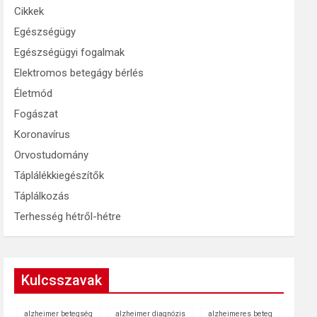
Cikkek
Egészségügy
Egészségügyi fogalmak
Elektromos betegágy bérlés
Életmód
Fogászat
Koronavírus
Orvostudomány
Táplálékkiegészítők
Táplálkozás
Terhesség hétről-hétre
Kulcsszavak
alzheimer betegség
alzheimer diagnózis
alzheimeres beteg