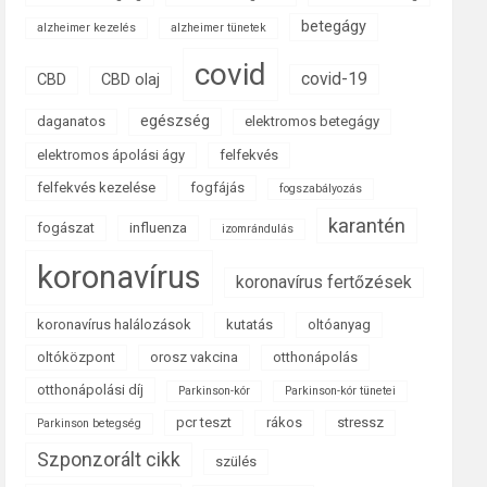
betegágy
alzheimer kezelés
alzheimer tünetek
covid
covid-19
CBD
CBD olaj
egészség
daganatos
elektromos betegágy
elektromos ápolási ágy
felfekvés
felfekvés kezelése
fogfájás
fogszabályozás
karantén
fogászat
influenza
izomrándulás
koronavírus
koronavírus fertőzések
koronavírus halálozások
kutatás
oltóanyag
oltóközpont
orosz vakcina
otthonápolás
otthonápolási díj
Parkinson-kór
Parkinson-kór tünetei
pcr teszt
rákos
stressz
Parkinson betegség
Szponzorált cikk
szülés