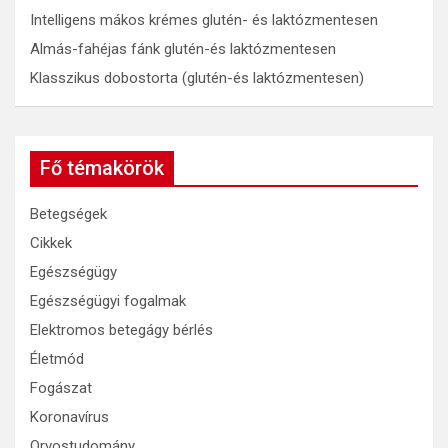
Intelligens mákos krémes glutén- és laktózmentesen
Almás-fahéjas fánk glutén-és laktózmentesen
Klasszikus dobostorta (glutén-és laktózmentesen)
Fő témakörök
Betegségek
Cikkek
Egészségügy
Egészségügyi fogalmak
Elektromos betegágy bérlés
Életmód
Fogászat
Koronavírus
Orvostudomány