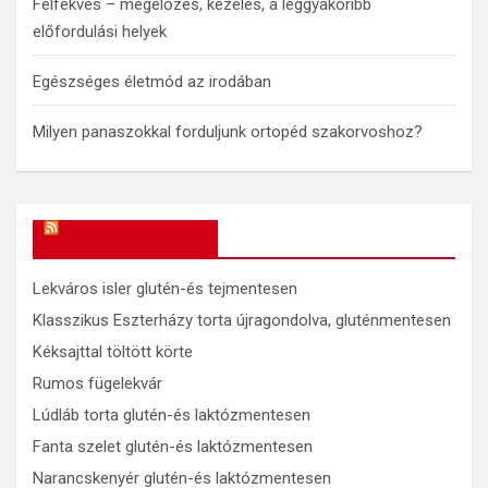
Felfekvés – megelőzés, kezelés, a leggyakoribb
előfordulási helyek
Egészséges életmód az irodában
Milyen panaszokkal forduljunk ortopéd szakorvoshoz?
OkosReceptek
Lekváros isler glutén-és tejmentesen
Klasszikus Eszterházy torta újragondolva, gluténmentesen
Kéksajttal töltött körte
Rumos fügelekvár
Lúdláb torta glutén-és laktózmentesen
Fanta szelet glutén-és laktózmentesen
Narancskenyér glutén-és laktózmentesen