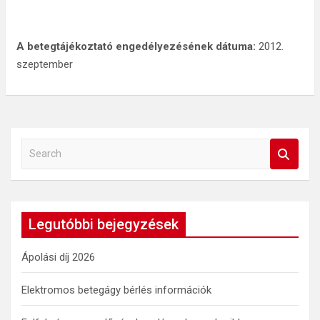
A betegtájékoztató engedélyezésének dátuma:
2012.
szeptember
S
e
a
r
c
Legutóbbi bejegyzések
h
Ápolási díj 2026
Elektromos betegágy bérlés információk