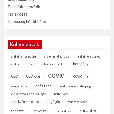
Táplálékkiegészítők
Táplálkozás
Terhesség hétről-hétre
Kulcsszavak
alzheimer betegség
alzheimer diagnózis
alzheimeres beteg
betegágy
alzheimer kezelés
alzheimer tünetek
covid
covid-19
CBD
CBD olaj
egészség
daganatos
elektromos betegágy
elektromos ápolási ágy
felfekvés
felfekvés kezelése
fogfájás
fogszabályozás
karantén
fogászat
influenza
izomrándulás