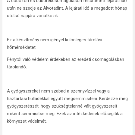
A dobozon és buborékcsomagoláson feltüntetett lejárati idő
után ne szedje az Alvotadint. A lejárati idő a megadott hónap
utolsó napjára vonatkozik.
Ez a készítmény nem igényel különleges tárolási
hőmérsékletet.
Fénytől való védelem érdekében az eredeti csomagolásban
tárolandó.
A gyógyszereket nem szabad a szennyvízzel vagy a
háztartási hulladékkal együtt megsemmisíteni. Kérdezze meg
gyógyszerészét, hogy szükségtelenné vált gyógyszereit
miként semmisítse meg. Ezek az intézkedések elősegítik a
környezet védelmét.