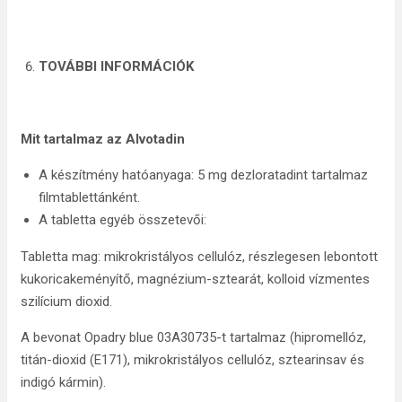
TOVÁBBI INFORMÁCIÓK
Mit tartalmaz az Alvotadin
A készítmény hatóanyaga: 5 mg dezloratadint tartalmaz
filmtablettánként.
A tabletta egyéb összetevői:
Tabletta mag: mikrokristályos cellulóz, részlegesen lebontott
kukoricakeményítő, magnézium-sztearát, kolloid vízmentes
szilícium dioxid.
A bevonat Opadry blue 03A30735-t tartalmaz (hipromellóz,
titán-dioxid (E171), mikrokristályos cellulóz, sztearinsav és
indigó kármin).