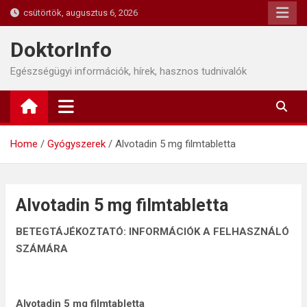
Skip
csütörtök, augusztus 6, 2026
to
content
DoktorInfo
Egészségügyi információk, hírek, hasznos tudnivalók
Home
Gyógyszerek
Alvotadin 5 mg filmtabletta
Alvotadin 5 mg filmtabletta
BETEGTÁJÉKOZTATÓ: INFORMÁCIÓK A FELHASZNÁLÓ
SZÁMÁRA
Alvotadin 5 mg filmtabletta