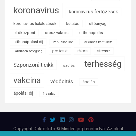
koronavírus
koronavírus fertőzések
koronavírus halálozások
kutatás
oltóanyag
oltóközpont
orosz vakcina
otthonápolás
otthonápolási díj
Parkinson-kór
Parkinson-kór tünetei
pcr teszt
rákos
stressz
Parkinson betegség
terhesség
Szponzorált cikk
szülés
vakcina
védőoltás
ápolás
ápolási díj
ínszalag
Copyright DoktorInfo © Minden jog fenntartva. Az oldal