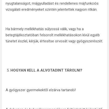
nyugtalanságot, májgyulladást és rendellenes májfunkciós
vizsgálati eredményeket szintén jelentettek nagyon ritkán.
Ha bármely mellékhatás súlyossá válik, vagy ha a
betegtájékoztatóban felsorolt mellékhatásokon kívül egyéb
tünetet észlel, kérjük, értesítse orvosát vagy gyógyszerészét.
HOGYAN KELL A ALVOTADINT TÁROLNI?
A gyógyszer gyermekektől elzárva tartandó!