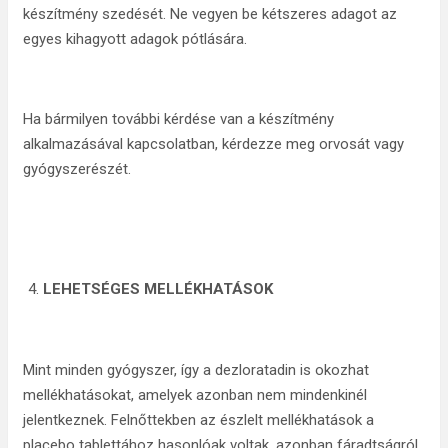
készítmény szedését. Ne vegyen be kétszeres adagot az
egyes kihagyott adagok pótlására.
Ha bármilyen további kérdése van a készítmény
alkalmazásával kapcsolatban, kérdezze meg orvosát vagy
gyógyszerészét.
LEHETSÉGES MELLÉKHATÁSOK
Mint minden gyógyszer, így a dezloratadin is okozhat
mellékhatásokat, amelyek azonban nem mindenkinél
jelentkeznek. Felnőttekben az észlelt mellékhatások a
placebo tablettához hasonlóak voltak, azonban fáradtságról,