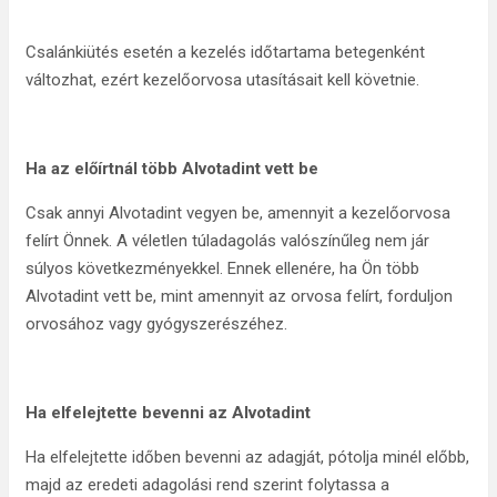
Csalánkiütés esetén a kezelés időtartama betegenként
változhat, ezért kezelőorvosa utasításait kell követnie.
Ha az előírtnál több Alvotadint vett be
Csak annyi Alvotadint vegyen be, amennyit a kezelőorvosa
felírt Önnek. A véletlen túladagolás valószínűleg nem jár
súlyos következményekkel. Ennek ellenére, ha Ön több
Alvotadint vett be, mint amennyit az orvosa felírt, forduljon
orvosához vagy gyógyszerészéhez.
Ha elfelejtette bevenni az Alvotadint
Ha elfelejtette időben bevenni az adagját, pótolja minél előbb,
majd az eredeti adagolási rend szerint folytassa a