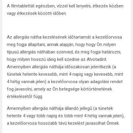
A filmtablettát egészben, vízzel kell lenyelni, étkezés közben
vagy étkezések közötti időben.
Az allergiás nátha kezelésének időtartamát a kezelőorvosa
meg fogja állapítani, annak alapján, hogy hogy Ön milyen
típusú allergiás náthában szenved, és meg fogja határozni,
hogy milyen hosszú ideig kell szednie az Alvotadint.
Amennyiben allergiás náthája időszakosan jelentkezik (a
tünetek hetente kevesebb, mint 4 napig vagy kevesebb, mint
4 hétig vannak jelen) a kezelőorvosa olyan adagolási rendet
fog javasolni, amely az Ön betegsége kórtörténetének
értékelésétől függ.
Amennyiben allergiás náthája állandó jellegű (a tünetek
hetente 4 vagy több napig és több mint 4 hétig vannak jelen),
a kezelőorvosa hosszabb távú kezelést javasolhat Önnek.