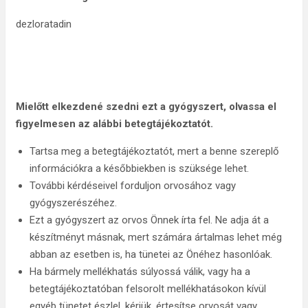
dezloratadin
Mielőtt elkezdené szedni ezt a gyógyszert, olvassa el
figyelmesen az alábbi betegtájékoztatót.
Tartsa meg a betegtájékoztatót, mert a benne szereplő
információkra a későbbiekben is szüksége lehet.
További kérdéseivel forduljon orvosához vagy
gyógyszerészéhez.
Ezt a gyógyszert az orvos Önnek írta fel. Ne adja át a
készítményt másnak, mert számára ártalmas lehet még
abban az esetben is, ha tünetei az Önéhez hasonlóak.
Ha bármely mellékhatás súlyossá válik, vagy ha a
betegtájékoztatóban felsorolt mellékhatásokon kívül
egyéb tünetet észlel, kérjük, értesítse orvosát vagy