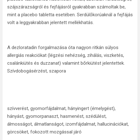
szájszárazságról és fejfájásról gyakrabban számoltak be,
mint a placebo tabletta esetében. Serdülőkorúaknál a fejfájás
volt a leggyakrabban jelentett mellékhatás.
A dezloratadin forgalmazása óta nagyon ritkán súlyos
allergiás reakciókat (légzési nehézség, zihálás, viszketés,
csalánkiütés és duzzanat) valamint bőrkiütést jelentettek.
Szívdobogásérzést, szapora
szívverést, gyomorfájdalmat, hányingert (émelygést),
hányást, gyomorpanaszt, hasmenést, szédülést,
álmosságot, álmatlanságot, izomfájdalmat, hallucinációkat,
görcsöket, fokozott mozgással járó