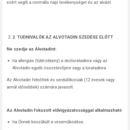
ezért segíti a normális napi tevékenységet és az alvást.
2
.
TUDNIVALÓK AZ ALVOTADIN SZEDÉSE ELŐTT
Ne szedje az Alvotadint:
ha allergiás (túlérzékeny) a dezloratadinra vagy az
Alvotadin egyéb összetevőjére vagy a loratadinra.
Az Alvotadin felnőttek és serdülőkorúak (12 évesek vagy
annál idősebbek) számára javasolt.
Az Alvotadin fokozott elővigyázatossággal alkalmazható
ha Önnek beszűkült a veseműködése.