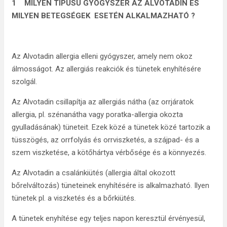
1
MILYEN TÍPUSÚ GYÓGYSZER AZ ALVOTADIN ÉS
MILYEN BETEGSÉGEK ESETÉN ALKALMAZHATÓ ?
Az Alvotadin allergia elleni gyógyszer, amely nem okoz
álmosságot. Az allergiás reakciók és tünetek enyhítésére
szolgál.
Az Alvotadin csillapítja az allergiás nátha (az orrjáratok
allergia, pl. szénanátha vagy poratka-allergia okozta
gyulladásának) tüneteit. Ezek közé a tünetek közé tartozik a
tüsszögés, az orrfolyás és orrviszketés, a szájpad- és a
szem viszketése, a kötőhártya vérbősége és a könnyezés.
Az Alvotadin a csalánkiütés (allergia által okozott
bőrelváltozás) tüneteinek enyhítésére is alkalmazható. Ilyen
tünetek pl. a viszketés és a bőrkiütés.
A tünetek enyhítése egy teljes napon keresztül érvényesül,