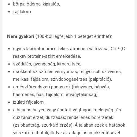
bőrpír, ödéma, kipirulás,
fájdalom.
Nem gyakori
(100-ból legfeljebb 1 beteget érinthet):
egyes laboratóriumi értékek átmeneti változása, CRP (C-
reaktív protein)-szint emelkedése,
szédülés, gyengeség, kimerültség,
csökkent szisztolés vérnyomás, felgyorsult szívverés,
mellkasi fájdalom, szívdobogásérzés (palpitáció),
emésztőrendszeri panaszok (hányinger, hányás,
hasmenés, hasi fájdalom, étvágytalanság),
ízületi fájdalom,
a beadás helyén vagy érintett végtagon: melegség- és
duzzanat érzet, duzzadás; rendellenes bőrérzetek
(zsibbadtság, szurkáló érzés). Általában ezek a hatások
visszafordíthatók, illetve az adagolás csökkentésével