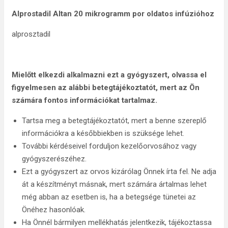
Alprostadil Altan 20 mikrogramm por oldatos infúzióhoz
alprosztadil
Mielőtt elkezdi alkalmazni ezt a gyógyszert, olvassa el
figyelmesen az alábbi betegtájékoztatót, mert az Ön
számára fontos információkat tartalmaz.
Tartsa meg a betegtájékoztatót, mert a benne szereplő
információkra a későbbiekben is szüksége lehet.
További kérdéseivel forduljon kezelőorvosához vagy
gyógyszerészéhez.
Ezt a gyógyszert az orvos kizárólag Önnek írta fel. Ne adja
át a készítményt másnak, mert számára ártalmas lehet
még abban az esetben is, ha a betegsége tünetei az
Önéhez hasonlóak.
Ha Önnél bármilyen mellékhatás jelentkezik, tájékoztassa