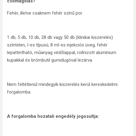
csomagolás?
Fehér, illetve csaknem fehér színű por.
1 db, 5 db, 10 db, 28 db vagy 50 db (klinikai kiszerelés)
színtelen, I-es típusú, 8 ml-es injekciós üveg, fehér
lepattintható, műanyag védőlappal, rollnizott alumínium
kupakkal és brómbutil gumidugóval lezárva.
Nem feltétlenül mindegyik kiszerelés kerül kereskedelmi
forgalomba.
A forgalomba hozatali engedély jogosultja: