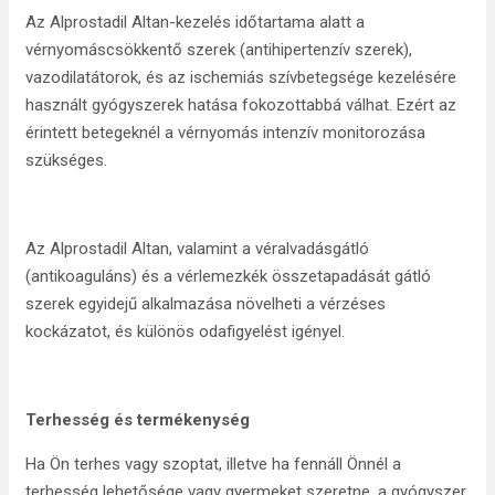
Az Alprostadil Altan-kezelés időtartama alatt a
vérnyomáscsökkentő szerek (antihipertenzív szerek),
vazodilatátorok, és az ischemiás szívbetegsége kezelésére
használt gyógyszerek hatása fokozottabbá válhat. Ezért az
érintett betegeknél a vérnyomás intenzív monitorozása
szükséges.
Az Alprostadil Altan, valamint a véralvadásgátló
(antikoaguláns) és a vérlemezkék összetapadását gátló
szerek egyidejű alkalmazása növelheti a vérzéses
kockázatot, és különös odafigyelést igényel.
Terhesség és termékenység
Ha Ön terhes vagy szoptat, illetve ha fennáll Önnél a
terhesség lehetősége vagy gyermeket szeretne, a gyógyszer