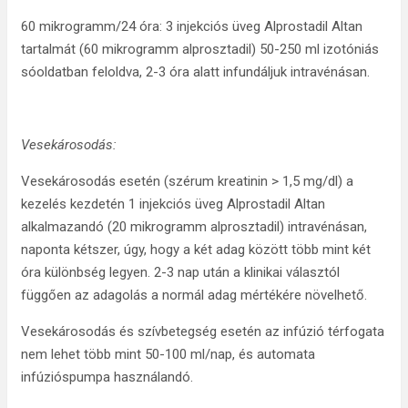
60 mikrogramm/24 óra: 3 injekciós üveg Alprostadil Altan
tartalmát (60 mikrogramm alprosztadil) 50-250 ml izotóniás
sóoldatban feloldva, 2-3 óra alatt infundáljuk intravénásan.
Vesekárosodás:
Vesekárosodás esetén (szérum kreatinin > 1,5 mg/dl) a
kezelés kezdetén 1 injekciós üveg Alprostadil Altan
alkalmazandó (20 mikrogramm alprosztadil) intravénásan,
naponta kétszer, úgy, hogy a két adag között több mint két
óra különbség legyen. 2-3 nap után a klinikai választól
függően az adagolás a normál adag mértékére növelhető.
Vesekárosodás és szívbetegség esetén az infúzió térfogata
nem lehet több mint 50-100 ml/nap, és automata
infúzióspumpa használandó.