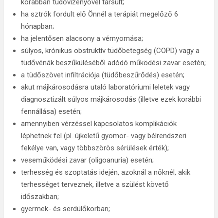
korábban tüdővizenyővel társult;
ha sztrók fordult elő Önnél a terápiát megelőző 6
hónapban;
ha jelentősen alacsony a vérnyomása;
súlyos, krónikus obstruktív tüdőbetegség (COPD) vagy a
tüdővénák beszűküléséből adódó működési zavar esetén;
a tüdőszövet infiltrációja (tüdőbeszűrődés) esetén;
akut májkárosodásra utaló laboratóriumi leletek vagy
diagnosztizált súlyos májkárosodás (illetve ezek korábbi
fennállása) esetén;
amennyiben vérzéssel kapcsolatos komplikációk
léphetnek fel (pl. újkeletű gyomor- vagy bélrendszeri
fekélye van, vagy többszörös sérülések érték);
veseműködési zavar (oligoanuria) esetén;
terhesség és szoptatás idején, azoknál a nőknél, akik
terhességet terveznek, illetve a szülést követő
időszakban;
gyermek- és serdülőkorban;