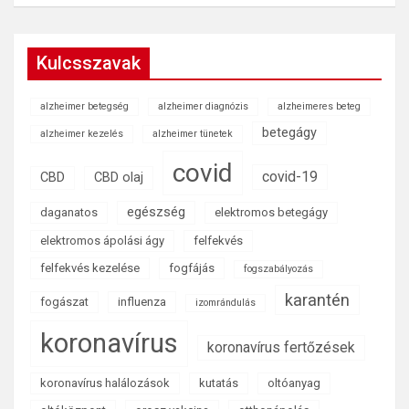
Kulcsszavak
alzheimer betegség
alzheimer diagnózis
alzheimeres beteg
betegágy
alzheimer kezelés
alzheimer tünetek
covid
covid-19
CBD
CBD olaj
egészség
daganatos
elektromos betegágy
elektromos ápolási ágy
felfekvés
felfekvés kezelése
fogfájás
fogszabályozás
karantén
fogászat
influenza
izomrándulás
koronavírus
koronavírus fertőzések
koronavírus halálozások
kutatás
oltóanyag