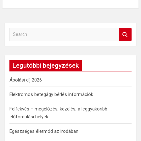
S
e
a
r
c
Legutóbbi bejegyzések
h
Ápolási díj 2026
Elektromos betegágy bérlés információk
Felfekvés – megelőzés, kezelés, a leggyakoribb
előfordulási helyek
Egészséges életmód az irodában