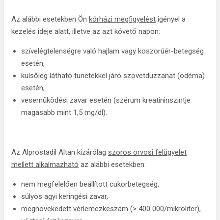
Az alábbi esetekben Ön
kórházi megfigyelést
igényel a
kezelés ideje alatt, illetve az azt követő napon:
szívelégtelenségre való hajlam vagy koszorúér-betegség
esetén,
külsőleg látható tünetekkel járó szövetduzzanat (ödéma)
esetén,
veseműködési zavar esetén (szérum kreatininszintje
magasabb mint 1,5 mg/dl).
Az Alprostadil Altan kizárólag
szoros orvosi felügyelet
mellett alkalmazható
az alábbi esetekben:
nem megfelelően beállított cukorbetegség,
súlyos agyi keringési zavar,
megnövekedett vérlemezkeszám (> 400 000/mikroliter),