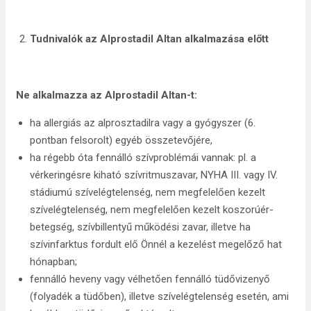
Tudnivalók az Alprostadil Altan
alkalmazása előtt
Ne alkalmazza az Alprostadil Altan-t:
ha allergiás az alprosztadilra vagy a gyógyszer (6.
pontban felsorolt) egyéb összetevőjére,
ha régebb óta fennálló szívproblémái vannak: pl. a
vérkeringésre kiható szívritmuszavar, NYHA III. vagy IV.
stádiumú szívelégtelenség, nem megfelelően kezelt
szívelégtelenség, nem megfelelően kezelt koszorúér-
betegség, szívbillentyű működési zavar, illetve ha
szívinfarktus fordult elő Önnél a kezelést megelőző hat
hónapban;
fennálló heveny vagy vélhetően fennálló tüdővizenyő
(folyadék a tüdőben), illetve szívelégtelenség esetén, ami