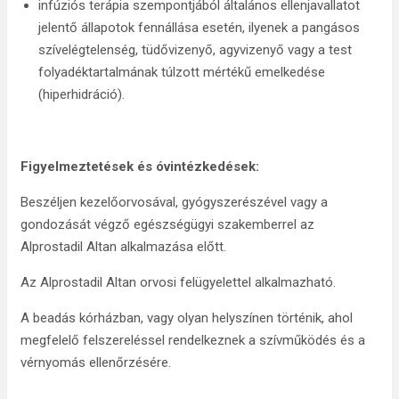
infúziós terápia szempontjából általános ellenjavallatot
jelentő állapotok fennállása esetén, ilyenek a pangásos
szívelégtelenség, tüdővizenyő, agyvizenyő vagy a test
folyadéktartalmának túlzott mértékű emelkedése
(hiperhidráció).
Figyelmeztetések és óvintézkedések:
Beszéljen kezelőorvosával, gyógyszerészével vagy a
gondozását végző egészségügyi szakemberrel az
Alprostadil Altan alkalmazása előtt.
Az Alprostadil Altan orvosi felügyelettel alkalmazható.
A beadás kórházban, vagy olyan helyszínen történik, ahol
megfelelő felszereléssel rendelkeznek a szívműködés és a
vérnyomás ellenőrzésére.