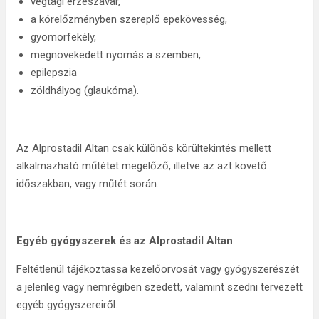
végtagi érzészavar,
a kórelőzményben szereplő epekövesség,
gyomorfekély,
megnövekedett nyomás a szemben,
epilepszia
zöldhályog (glaukóma).
Az Alprostadil Altan csak különös körültekintés mellett
alkalmazható műtétet megelőző, illetve az azt követő
időszakban, vagy műtét során.
Egyéb gyógyszerek és az Alprostadil Altan
Feltétlenül tájékoztassa kezelőorvosát vagy gyógyszerészét
a jelenleg vagy nemrégiben szedett, valamint szedni tervezett
egyéb gyógyszereiről.