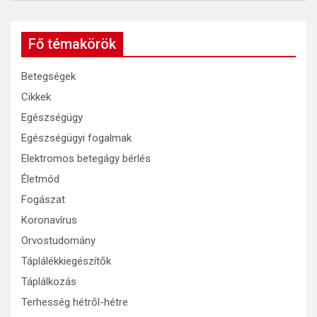
Fő témakörök
Betegségek
Cikkek
Egészségügy
Egészségügyi fogalmak
Elektromos betegágy bérlés
Életmód
Fogászat
Koronavírus
Orvostudomány
Táplálékkiegészítők
Táplálkozás
Terhesség hétről-hétre