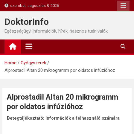
Skip
szombat, augusztus 8, 2026
to
content
DoktorInfo
Egészségügyi információk, hírek, hasznos tudnivalók
Home
Gyógyszerek
Alprostadil Altan 20 mikrogramm por oldatos infúzióhoz
Alprostadil Altan 20 mikrogramm
por oldatos infúzióhoz
Betegtájékoztató: Információk a felhasználó számára