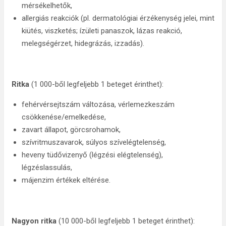
mérsékelhetők,
allergiás reakciók (pl. dermatológiai érzékenység jelei, mint
kiütés, viszketés; ízületi panaszok, lázas reakció,
melegségérzet, hidegrázás, izzadás).
Ritka
(1 000-ből legfeljebb 1 beteget érinthet):
fehérvérsejtszám változása, vérlemezkeszám
csökkenése/emelkedése,
zavart állapot, görcsrohamok,
szívritmuszavarok, súlyos szívelégtelenség,
heveny tüdővizenyő (légzési elégtelenség),
légzéslassulás,
májenzim értékek eltérése.
Nagyon ritka
(10 000-ből legfeljebb 1 beteget érinthet):