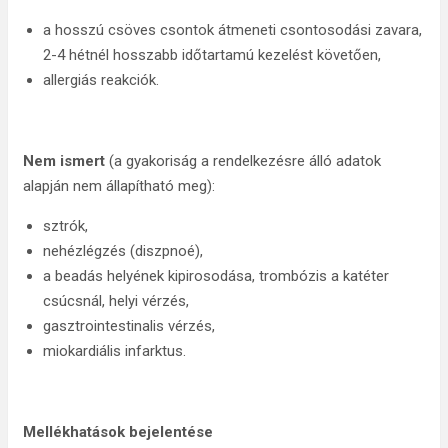
a hosszú csöves csontok átmeneti csontosodási zavara,
2-4 hétnél hosszabb időtartamú kezelést követően,
allergiás reakciók.
Nem ismert
(a gyakoriság a rendelkezésre álló adatok
alapján nem állapítható meg):
sztrók,
nehézlégzés (diszpnoé),
a beadás helyének kipirosodása, trombózis a katéter
csúcsnál, helyi vérzés,
gasztrointestinalis vérzés,
miokardiális infarktus.
Mellékhatások bejelentése