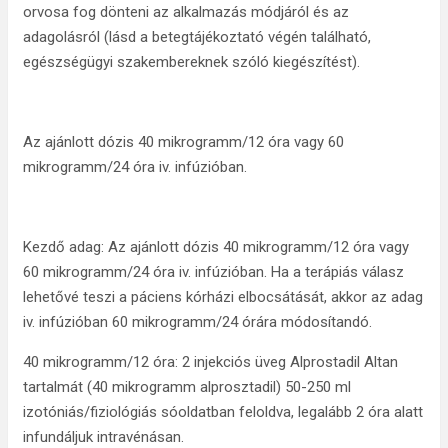
orvosa fog dönteni az alkalmazás módjáról és az
adagolásról (lásd a betegtájékoztató végén található,
egészségügyi szakembereknek szóló kiegészítést).
Az ajánlott dózis 40 mikrogramm/12 óra vagy 60
mikrogramm/24 óra iv. infúzióban.
Kezdő adag: Az ajánlott dózis 40 mikrogramm/12 óra vagy
60 mikrogramm/24 óra iv. infúzióban. Ha a terápiás válasz
lehetővé teszi a páciens kórházi elbocsátását, akkor az adag
iv. infúzióban 60 mikrogramm/24 órára módosítandó.
40 mikrogramm/12 óra: 2 injekciós üveg Alprostadil Altan
tartalmát (40 mikrogramm alprosztadil) 50-250 ml
izotóniás/fiziológiás sóoldatban feloldva, legalább 2 óra alatt
infundáljuk intravénásan.