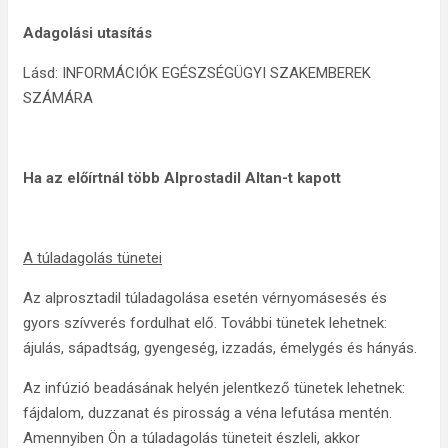
Adagolási utasítás
Lásd: INFORMÁCIÓK EGÉSZSÉGÜGYI SZAKEMBEREK
SZÁMÁRA
Ha az előírtnál több
Alprostadil Altan-t kapott
A túladagolás tünetei
Az alprosztadil túladagolása esetén vérnyomásesés és
gyors szívverés fordulhat elő. További tünetek lehetnek:
ájulás, sápadtság, gyengeség, izzadás, émelygés és hányás.
Az infúzió beadásának helyén jelentkező tünetek lehetnek:
fájdalom, duzzanat és pirosság a véna lefutása mentén.
Amennyiben Ön a túladagolás tüneteit észleli, akkor