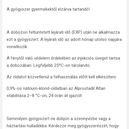
A gyógyszer gyermekektől elzárva tartandó!
A dobozon feltüntetett lejárati idő (EXP) után ne alkalmazza
ezt a gyógyszert. A lejárati idő az adott hónap utolsó napjára
vonatkozik.
A fénytől való védelem érdekében az injekciós üveget tartsa
a dobozában. Legfeljebb 25ºC-on tárolandó.
Az oldatot közvetlenül a felhasználás előtt kell elkészíteni.
0,9%-os nátrium-klorid-oldatban az Alprostadil Altan
stabilitása 2–8 °C-on, 24 órán át igazolt.
Semmilyen gyógyszert ne dobjon a szennyvízbe vagy a
háztartási hulladékba. Kérdezze meg gyógyszerészét, hogy