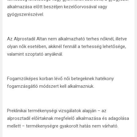
alkalmazása előtt beszéljen kezelőorvosával vagy
gyógyszerészével.
Az Alprostadil Altan nem alkalmazható terhes nőknél, illetve
olyan nők esetében, akiknél fennáll a terhesség lehetősége,
valamint szoptató anyáknál.
Fogamzóképes korban lévő női betegeknek hatékony
fogamzásgátló módszert kell alkalmazniuk.
Preklinikai termékenységi vizsgálatok alapján – az
alprosztadil előírtaknak megfelelő alkalmazása és adagolása
mellett – termékenységre gyakorolt hatás nem várható.