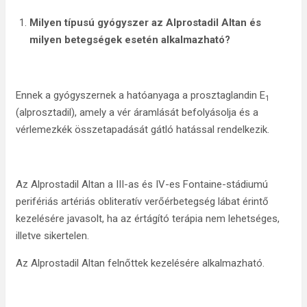
Milyen típusú gyógyszer az Alprostadil Altan
és
milyen betegségek esetén alkalmazható?
Ennek a gyógyszernek a hatóanyaga a prosztaglandin E
1
(alprosztadil), amely a vér áramlását befolyásolja és a
vérlemezkék összetapadását gátló hatással rendelkezik.
Az Alprostadil Altan a III-as és IV-es Fontaine-stádiumú
perifériás artériás obliteratív verőérbetegség lábat érintő
kezelésére javasolt, ha az értágító terápia nem lehetséges,
illetve sikertelen.
Az Alprostadil Altan felnőttek kezelésére alkalmazható.