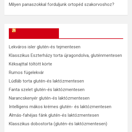
Milyen panaszokkal forduljunk ortopéd szakorvoshoz?
OkosReceptek
Lekváros isler glutén-és tejmentesen
Klasszikus Eszterházy torta újragondolva, gluténmentesen
Kéksajttal töltött körte
Rumos fügelekvár
Lúdláb torta glutén-és laktózmentesen
Fanta szelet glutén-és laktózmentesen
Narancskenyér glutén-és laktózmentesen
Intelligens mákos krémes glutén- és laktózmentesen
Almás-fahéjas fánk glutén-és laktózmentesen
Klasszikus dobostorta (glutén-és laktózmentesen)