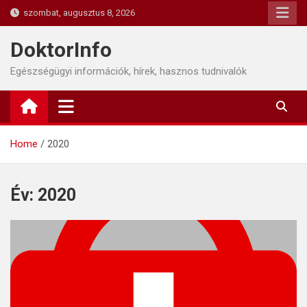
Skip
szombat, augusztus 8, 2026
to
content
DoktorInfo
Egészségügyi információk, hírek, hasznos tudnivalók
Home
2020
Év:
2020