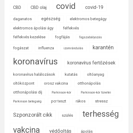
covid
covid-19
CBD
CBD olaj
egészség
daganatos
elektromos betegágy
elektromos ápolási ágy
felfekvés
felfekvés kezelése
fogfájás
fogszabályozás
karantén
fogászat
influenza
izomrándulás
koronavírus
koronavírus fertőzések
koronavírus halálozások
kutatás
oltóanyag
oltóközpont
orosz vakcina
otthonápolás
otthonápolási díj
Parkinson-kór
Parkinson-kór tünetei
pcr teszt
rákos
stressz
Parkinson betegség
terhesség
Szponzorált cikk
szülés
vakcina
védőoltás
ápolás