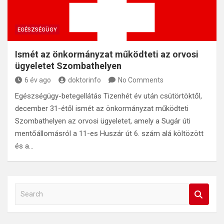
EGÉSZSÉGÜGY
Ismét az önkormányzat működteti az orvosi
ügyeletet Szombathelyen
6 év ago
doktorinfo
No Comments
Egészségügy-betegellátás Tizenhét év után csütörtöktől,
december 31-étől ismét az önkormányzat működteti
Szombathelyen az orvosi ügyeletet, amely a Sugár úti
mentőállomásról a 11-es Huszár út 6. szám alá költözött
és a…
S
e
a