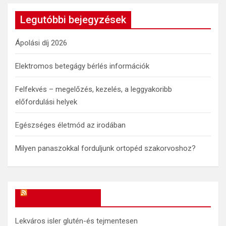
r
c
Legutóbbi bejegyzések
h
Ápolási díj 2026
Elektromos betegágy bérlés információk
Felfekvés – megelőzés, kezelés, a leggyakoribb
előfordulási helyek
Egészséges életmód az irodában
Milyen panaszokkal forduljunk ortopéd szakorvoshoz?
OkosReceptek
Lekváros isler glutén-és tejmentesen