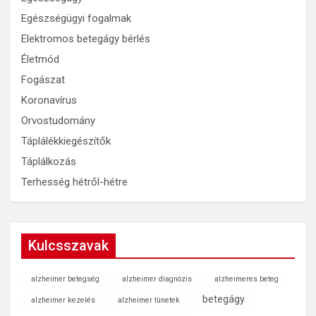
Egészségügyi fogalmak
Elektromos betegágy bérlés
Életmód
Fogászat
Koronavírus
Orvostudomány
Táplálékkiegészítők
Táplálkozás
Terhesség hétről-hétre
Kulcsszavak
alzheimer betegség
alzheimer diagnózis
alzheimeres beteg
betegágy
alzheimer kezelés
alzheimer tünetek