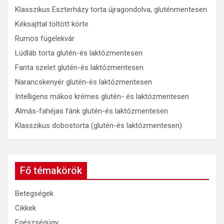
Klasszikus Eszterházy torta újragondolva, gluténmentesen
Kéksajttal töltött körte
Rumos fügelekvár
Lúdláb torta glutén-és laktózmentesen
Fanta szelet glutén-és laktózmentesen
Narancskenyér glutén-és laktózmentesen
Intelligens mákos krémes glutén- és laktózmentesen
Almás-fahéjas fánk glutén-és laktózmentesen
Klasszikus dobostorta (glutén-és laktózmentesen)
Fő témakörök
Betegségek
Cikkek
Egészségügy