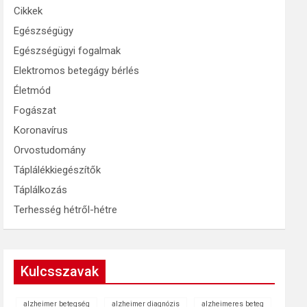
Cikkek
Egészségügy
Egészségügyi fogalmak
Elektromos betegágy bérlés
Életmód
Fogászat
Koronavírus
Orvostudomány
Táplálékkiegészítők
Táplálkozás
Terhesség hétről-hétre
Kulcsszavak
alzheimer betegség
alzheimer diagnózis
alzheimeres beteg