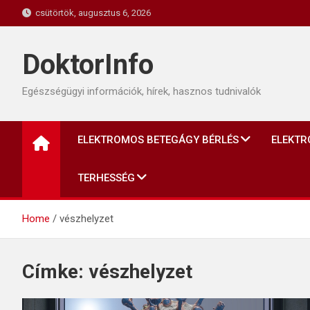
Skip
csütörtök, augusztus 6, 2026
to
content
DoktorInfo
Egészségügyi információk, hírek, hasznos tudnivalók
ELEKTROMOS BETEGÁGY BÉRLÉS
ELEKTR
TERHESSÉG
Home
vészhelyzet
Címke:
vészhelyzet