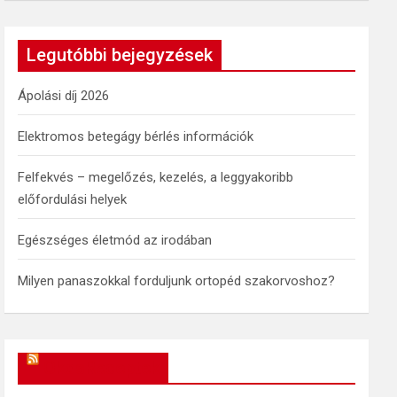
a
r
c
Legutóbbi bejegyzések
h
Ápolási díj 2026
Elektromos betegágy bérlés információk
Felfekvés – megelőzés, kezelés, a leggyakoribb
előfordulási helyek
Egészséges életmód az irodában
Milyen panaszokkal forduljunk ortopéd szakorvoshoz?
OkosReceptek