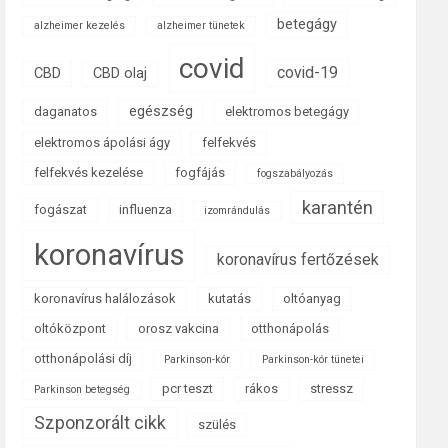
betegágy
alzheimer kezelés
alzheimer tünetek
covid
covid-19
CBD
CBD olaj
egészség
daganatos
elektromos betegágy
elektromos ápolási ágy
felfekvés
felfekvés kezelése
fogfájás
fogszabályozás
karantén
fogászat
influenza
izomrándulás
koronavírus
koronavírus fertőzések
koronavírus halálozások
kutatás
oltóanyag
oltóközpont
orosz vakcina
otthonápolás
otthonápolási díj
Parkinson-kór
Parkinson-kór tünetei
pcr teszt
rákos
stressz
Parkinson betegség
Szponzorált cikk
szülés