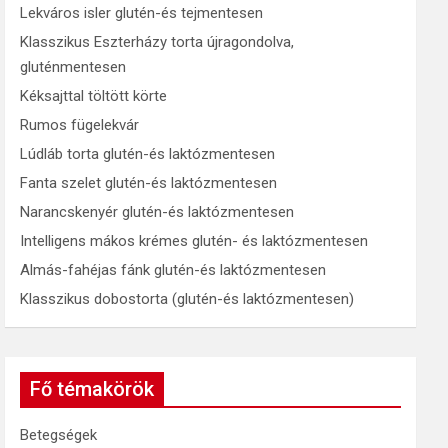
Lekváros isler glutén-és tejmentesen
Klasszikus Eszterházy torta újragondolva,
gluténmentesen
Kéksajttal töltött körte
Rumos fügelekvár
Lúdláb torta glutén-és laktózmentesen
Fanta szelet glutén-és laktózmentesen
Narancskenyér glutén-és laktózmentesen
Intelligens mákos krémes glutén- és laktózmentesen
Almás-fahéjas fánk glutén-és laktózmentesen
Klasszikus dobostorta (glutén-és laktózmentesen)
Fő témakörök
Betegségek