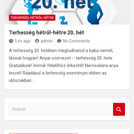
TERHESSÉG HÉTRŐL-HÉTRE
Terhesség hétről-hétre 20. hét
5 év ago
admin
No Comments
A terhesség 20. hetében megtudhatod a baba nemét,
lássuk hogyan! Anyai szervezet – terhesség 20. hete
Gratulálunk! Immár félidőhöz érkeztél! Nemsokára anya
leszel! Ráadásul a terhesség eseményei ebben az
időszakban…
S
e
a
r