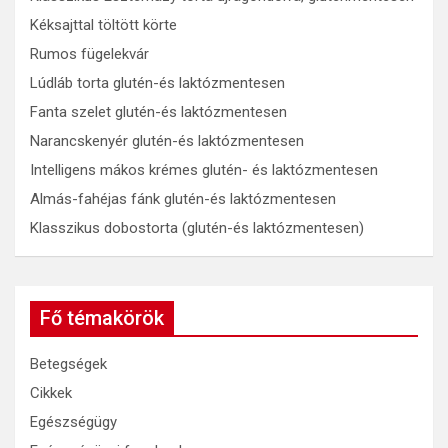
Kéksajttal töltött körte
Rumos fügelekvár
Lúdláb torta glutén-és laktózmentesen
Fanta szelet glutén-és laktózmentesen
Narancskenyér glutén-és laktózmentesen
Intelligens mákos krémes glutén- és laktózmentesen
Almás-fahéjas fánk glutén-és laktózmentesen
Klasszikus dobostorta (glutén-és laktózmentesen)
Fő témakörök
Betegségek
Cikkek
Egészségügy