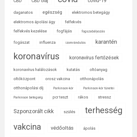
covid-19
CBD
CBD olaj
egészség
daganatos
elektromos betegágy
elektromos ápolási ágy
felfekvés
felfekvés kezelése
fogfájás
fogszabályozás
karantén
fogászat
influenza
izomrándulás
koronavírus
koronavírus fertőzések
koronavírus halálozások
kutatás
oltóanyag
oltóközpont
orosz vakcina
otthonápolás
otthonápolási díj
Parkinson-kór
Parkinson-kór tünetei
pcr teszt
rákos
stressz
Parkinson betegség
terhesség
Szponzorált cikk
szülés
vakcina
védőoltás
ápolás