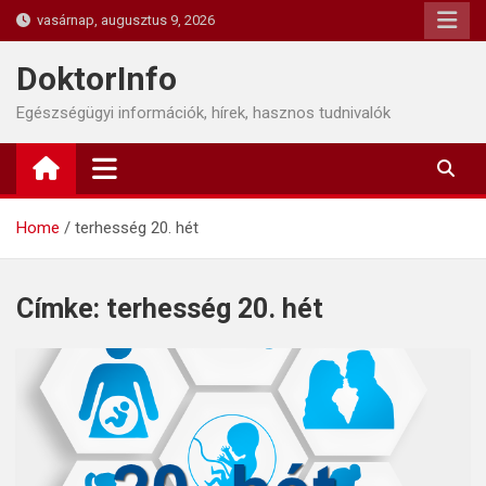
Skip
vasárnap, augusztus 9, 2026
to
content
DoktorInfo
Egészségügyi információk, hírek, hasznos tudnivalók
Home
terhesség 20. hét
Címke:
terhesség 20. hét