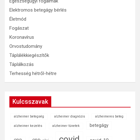
Egészségügyi fogalmak
Elektromos betegágy bérlés
Életmód
Fogászat
Koronavírus
Orvostudomány
Táplálékkiegészítők
Táplálkozás
Terhesség hétről-hétre
Kulcsszavak
alzheimer betegség
alzheimer diagnózis
alzheimeres beteg
betegágy
alzheimer kezelés
alzheimer tünetek
covid