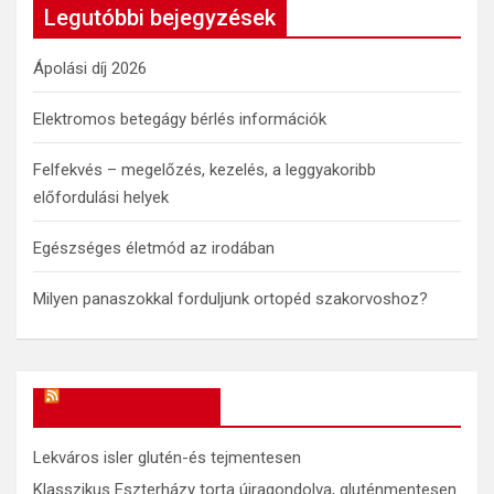
c
Legutóbbi bejegyzések
h
Ápolási díj 2026
Elektromos betegágy bérlés információk
Felfekvés – megelőzés, kezelés, a leggyakoribb
előfordulási helyek
Egészséges életmód az irodában
Milyen panaszokkal forduljunk ortopéd szakorvoshoz?
OkosReceptek
Lekváros isler glutén-és tejmentesen
Klasszikus Eszterházy torta újragondolva, gluténmentesen