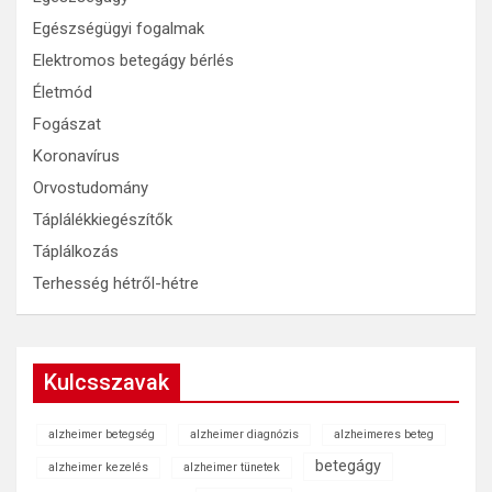
Egészségügyi fogalmak
Elektromos betegágy bérlés
Életmód
Fogászat
Koronavírus
Orvostudomány
Táplálékkiegészítők
Táplálkozás
Terhesség hétről-hétre
Kulcsszavak
alzheimer betegség
alzheimer diagnózis
alzheimeres beteg
betegágy
alzheimer kezelés
alzheimer tünetek