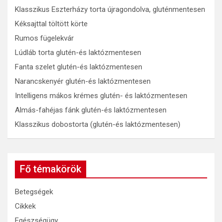
Klasszikus Eszterházy torta újragondolva, gluténmentesen
Kéksajttal töltött körte
Rumos fügelekvár
Lúdláb torta glutén-és laktózmentesen
Fanta szelet glutén-és laktózmentesen
Narancskenyér glutén-és laktózmentesen
Intelligens mákos krémes glutén- és laktózmentesen
Almás-fahéjas fánk glutén-és laktózmentesen
Klasszikus dobostorta (glutén-és laktózmentesen)
Fő témakörök
Betegségek
Cikkek
Egészségügy