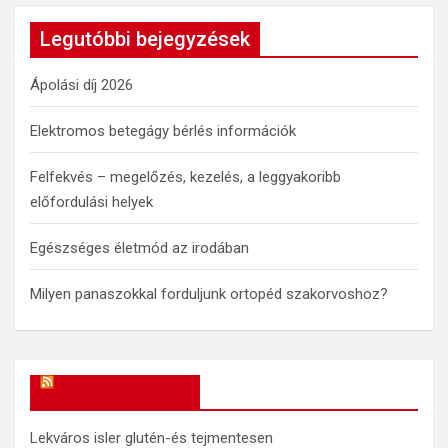
r
c
Legutóbbi bejegyzések
h
Ápolási díj 2026
Elektromos betegágy bérlés információk
Felfekvés – megelőzés, kezelés, a leggyakoribb
előfordulási helyek
Egészséges életmód az irodában
Milyen panaszokkal forduljunk ortopéd szakorvoshoz?
OkosReceptek
Lekváros isler glutén-és tejmentesen