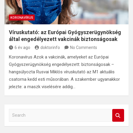
KORONAVÍRUS
Víruskutató: az Európai Gyógyszerügynökség
által engedélyezett vakcinák biztonságosak
6 év ago
doktorinfo
No Comments
Koronavírus Azok a vakcinák, amelyeket az Európai
Gyógyszerügynökség engedélyezett: biztonságosak –
hangsúlyozta Rusvai Miklós víruskutató az M1 aktuális
csatorna kedd esti műsorában. A szakember ugyanakkor
jelezte: a maszk viselésére addig…
S
e
a