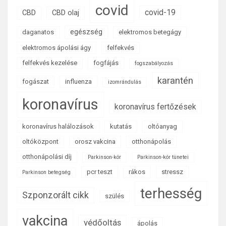
covid
covid-19
CBD
CBD olaj
egészség
daganatos
elektromos betegágy
elektromos ápolási ágy
felfekvés
felfekvés kezelése
fogfájás
fogszabályozás
karantén
fogászat
influenza
izomrándulás
koronavírus
koronavírus fertőzések
koronavírus halálozások
kutatás
oltóanyag
oltóközpont
orosz vakcina
otthonápolás
otthonápolási díj
Parkinson-kór
Parkinson-kór tünetei
pcr teszt
rákos
stressz
Parkinson betegség
terhesség
Szponzorált cikk
szülés
vakcina
védőoltás
ápolás