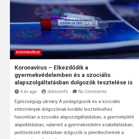
KORONAVÍRUS
Koronavírus – Elkezdődik a
gyermekvédelemben és a szociális
alapszolgáltatásban dolgozók tesztelése is
6 év ago
doktorinfo
No Comments
Egészségügy-járvány A pedagógusok és a szociális
intézmények dolgozóinak korábbi teszteléséhez
hasonlóan a szociális alapszolgáltatásban, a gyermekjóléti
alapellátásban, valamint a gyermekvédelmi szakellátásban,
javítóintézeti ellátásban dolgozók is jelentkezhetnek a