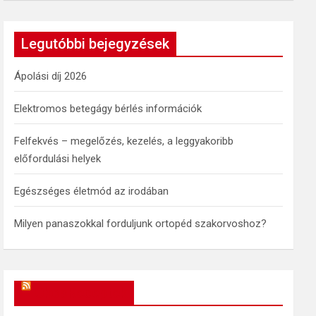
a
r
c
Legutóbbi bejegyzések
h
Ápolási díj 2026
Elektromos betegágy bérlés információk
Felfekvés – megelőzés, kezelés, a leggyakoribb
előfordulási helyek
Egészséges életmód az irodában
Milyen panaszokkal forduljunk ortopéd szakorvoshoz?
OkosReceptek