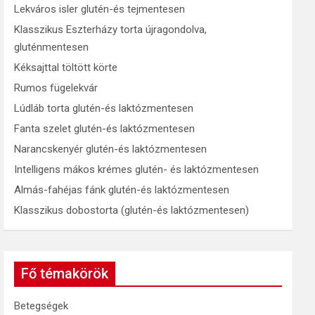
Lekváros isler glutén-és tejmentesen
Klasszikus Eszterházy torta újragondolva,
gluténmentesen
Kéksajttal töltött körte
Rumos fügelekvár
Lúdláb torta glutén-és laktózmentesen
Fanta szelet glutén-és laktózmentesen
Narancskenyér glutén-és laktózmentesen
Intelligens mákos krémes glutén- és laktózmentesen
Almás-fahéjas fánk glutén-és laktózmentesen
Klasszikus dobostorta (glutén-és laktózmentesen)
Fő témakörök
Betegségek