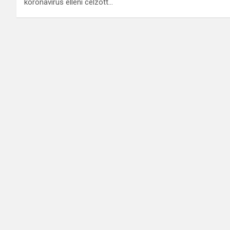
koronavírus elleni célzott…