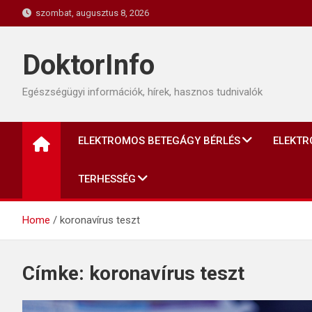
Skip
szombat, augusztus 8, 2026
to
content
DoktorInfo
Egészségügyi információk, hírek, hasznos tudnivalók
ELEKTROMOS BETEGÁGY BÉRLÉS
ELEKTR
TERHESSÉG
Home
koronavírus teszt
Címke:
koronavírus teszt