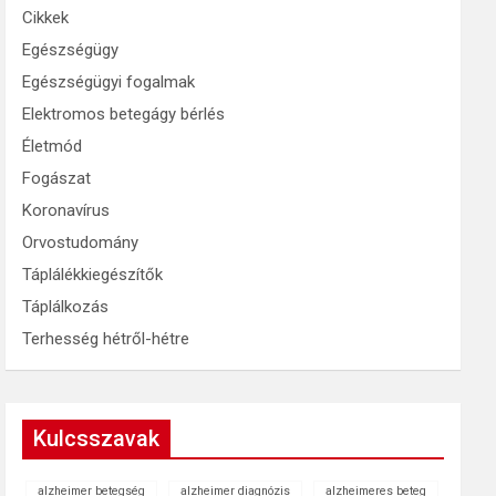
Cikkek
Egészségügy
Egészségügyi fogalmak
Elektromos betegágy bérlés
Életmód
Fogászat
Koronavírus
Orvostudomány
Táplálékkiegészítők
Táplálkozás
Terhesség hétről-hétre
Kulcsszavak
alzheimer betegség
alzheimer diagnózis
alzheimeres beteg