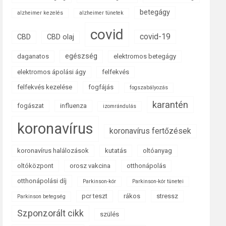
betegágy
alzheimer kezelés
alzheimer tünetek
covid
covid-19
CBD
CBD olaj
egészség
daganatos
elektromos betegágy
elektromos ápolási ágy
felfekvés
felfekvés kezelése
fogfájás
fogszabályozás
karantén
fogászat
influenza
izomrándulás
koronavírus
koronavírus fertőzések
koronavírus halálozások
kutatás
oltóanyag
oltóközpont
orosz vakcina
otthonápolás
otthonápolási díj
Parkinson-kór
Parkinson-kór tünetei
pcr teszt
rákos
stressz
Parkinson betegség
Szponzorált cikk
szülés