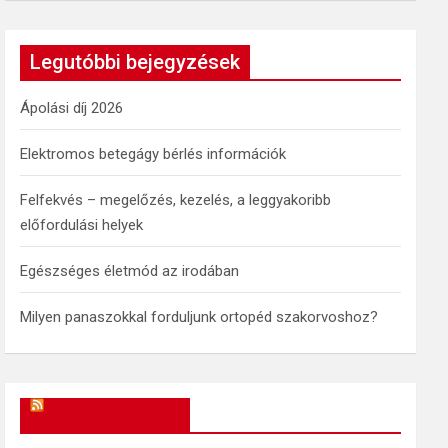
a
r
c
Legutóbbi bejegyzések
h
Ápolási díj 2026
Elektromos betegágy bérlés információk
Felfekvés – megelőzés, kezelés, a leggyakoribb
előfordulási helyek
Egészséges életmód az irodában
Milyen panaszokkal forduljunk ortopéd szakorvoshoz?
OkosReceptek