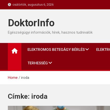
Skip
csütörtök, augusztus 6, 2026
to
content
DoktorInfo
Egészségügyi információk, hírek, hasznos tudnivalók
ELEKTROMOS BETEGÁGY BÉRLÉS
ELEKTR
TERHESSÉG
Home
iroda
Címke:
iroda