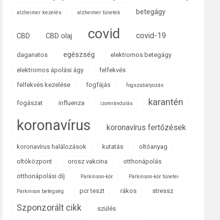
betegágy
alzheimer kezelés
alzheimer tünetek
covid
covid-19
CBD
CBD olaj
egészség
daganatos
elektromos betegágy
elektromos ápolási ágy
felfekvés
felfekvés kezelése
fogfájás
fogszabályozás
karantén
fogászat
influenza
izomrándulás
koronavírus
koronavírus fertőzések
koronavírus halálozások
kutatás
oltóanyag
oltóközpont
orosz vakcina
otthonápolás
otthonápolási díj
Parkinson-kór
Parkinson-kór tünetei
pcr teszt
rákos
stressz
Parkinson betegség
Szponzorált cikk
szülés