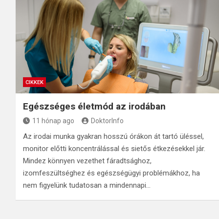
CIKKEK
Egészséges életmód az irodában
11 hónap ago
DoktorInfo
Az irodai munka gyakran hosszú órákon át tartó üléssel,
monitor előtti koncentrálással és sietős étkezésekkel jár.
Mindez könnyen vezethet fáradtsághoz,
izomfeszültséghez és egészségügyi problémákhoz, ha
nem figyelünk tudatosan a mindennapi…