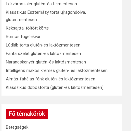
Lekváros isler glutén-és tejmentesen
Klasszikus Eszterházy torta újragondolva,
gluténmentesen
Kéksajttal töltött körte
Rumos fügelekvár
Lúdláb torta glutén-és laktózmentesen
Fanta szelet glutén-és laktózmentesen
Narancskenyér glutén-és laktózmentesen
Intelligens mákos krémes glutén- és laktózmentesen
Almás-fahéjas fánk glutén-és laktózmentesen
Klasszikus dobostorta (glutén-és laktózmentesen)
Fő témakörök
Betegségek