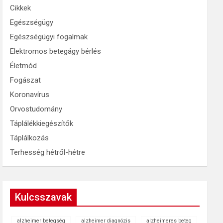
Cikkek
Egészségügy
Egészségügyi fogalmak
Elektromos betegágy bérlés
Életmód
Fogászat
Koronavírus
Orvostudomány
Táplálékkiegészítők
Táplálkozás
Terhesség hétről-hétre
Kulcsszavak
alzheimer betegség
alzheimer diagnózis
alzheimeres beteg