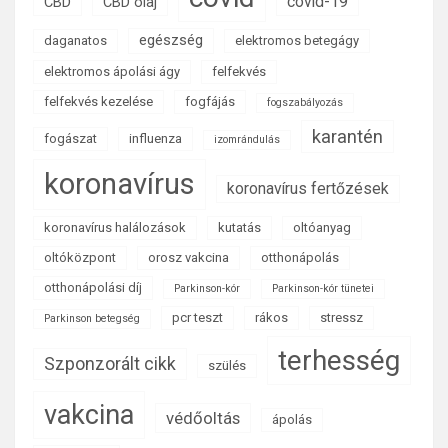
covid-19
CBD
CBD olaj
egészség
daganatos
elektromos betegágy
elektromos ápolási ágy
felfekvés
felfekvés kezelése
fogfájás
fogszabályozás
karantén
fogászat
influenza
izomrándulás
koronavírus
koronavírus fertőzések
koronavírus halálozások
kutatás
oltóanyag
oltóközpont
orosz vakcina
otthonápolás
otthonápolási díj
Parkinson-kór
Parkinson-kór tünetei
pcr teszt
rákos
stressz
Parkinson betegség
terhesség
Szponzorált cikk
szülés
vakcina
védőoltás
ápolás