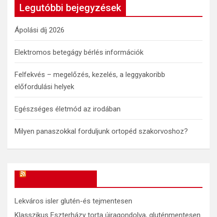
c
Legutóbbi bejegyzések
h
Ápolási díj 2026
Elektromos betegágy bérlés információk
Felfekvés – megelőzés, kezelés, a leggyakoribb
előfordulási helyek
Egészséges életmód az irodában
Milyen panaszokkal forduljunk ortopéd szakorvoshoz?
OkosReceptek
Lekváros isler glutén-és tejmentesen
Klasszikus Eszterházy torta újragondolva, gluténmentesen