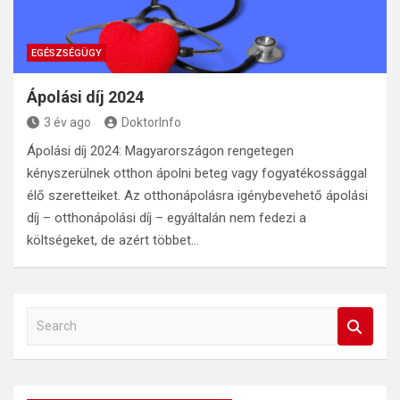
EGÉSZSÉGÜGY
Ápolási díj 2024
3 év ago
DoktorInfo
Ápolási díj 2024: Magyarországon rengetegen
kényszerülnek otthon ápolni beteg vagy fogyatékossággal
élő szeretteiket. Az otthonápolásra igénybevehető ápolási
díj – otthonápolási díj – egyáltalán nem fedezi a
költségeket, de azért többet…
S
e
a
r