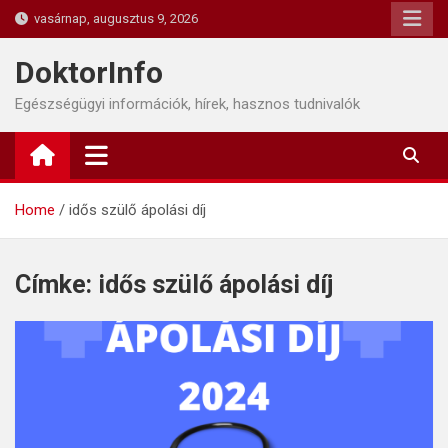
Skip
vasárnap, augusztus 9, 2026
to
content
DoktorInfo
Egészségügyi információk, hírek, hasznos tudnivalók
Home
idős szülő ápolási díj
Címke:
idős szülő ápolási díj