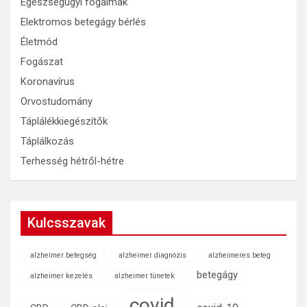
Egészségügyi fogalmak
Elektromos betegágy bérlés
Életmód
Fogászat
Koronavírus
Orvostudomány
Táplálékkiegészítők
Táplálkozás
Terhesség hétről-hétre
Kulcsszavak
alzheimer betegség
alzheimer diagnózis
alzheimeres beteg
betegágy
alzheimer kezelés
alzheimer tünetek
covid