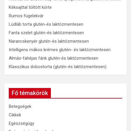
Kéksajttal töltött körte
Rumos fügelekvár
Lúdláb torta glutén-és laktózmentesen
Fanta szelet glutén-és laktózmentesen
Narancskenyér glutén-és laktózmentesen
Intelligens mákos krémes glutén- és laktózmentesen
Almás-fahéjas fánk glutén-és laktózmentesen
Klasszikus dobostorta (glutén-és laktózmentesen)
Fő témakörök
Betegségek
Cikkek
Egészségügy