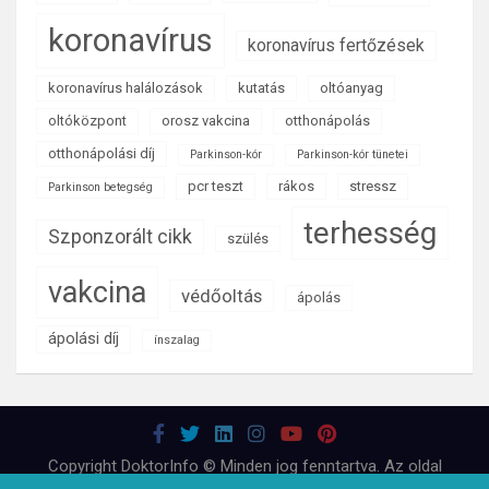
koronavírus
koronavírus fertőzések
koronavírus halálozások
kutatás
oltóanyag
oltóközpont
orosz vakcina
otthonápolás
otthonápolási díj
Parkinson-kór
Parkinson-kór tünetei
pcr teszt
rákos
stressz
Parkinson betegség
terhesség
Szponzorált cikk
szülés
vakcina
védőoltás
ápolás
ápolási díj
ínszalag
Copyright DoktorInfo © Minden jog fenntartva. Az oldal