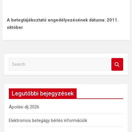
A betegtájékoztató engedélyezésének dátuma: 2011.
október
S
e
a
r
c
Legutóbbi bejegyzések
h
Ápolási díj 2026
Elektromos betegágy bérlés információk