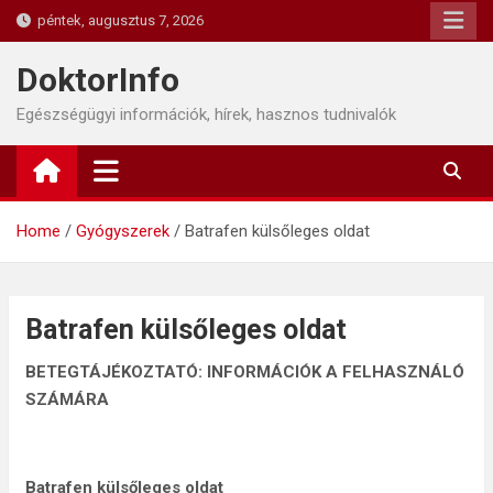
Skip
péntek, augusztus 7, 2026
to
content
DoktorInfo
Egészségügyi információk, hírek, hasznos tudnivalók
Home
Gyógyszerek
Batrafen külsőleges oldat
Batrafen külsőleges oldat
BETEGTÁJÉKOZTATÓ: INFORMÁCIÓK A FELHASZNÁLÓ
SZÁMÁRA
Batrafen külsőleges oldat