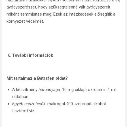
háztartási hulladékkal együtt megsemmisíteni. Kérdezze meg
gyógyszerészét, hogy szükségtelenné vált gyógyszereit
miként semmisítse meg. Ezek az intézkedések elősegítik a
környezet védelmét.
További információk
Mit tartalmaz a Batrafen oldat?
A készítmény
hatóanyaga
: 10 mg ciklopirox-olamin 1 ml
oldatban.
Egyéb összetevők
: makrogol 400, izopropil-alkohol,
tisztított víz.