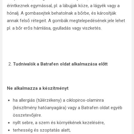
érintkeznek egymással, pl. a lábujjak köze, a lágyék vagy a
hónalj. A gombasejtek behatolnak a bőrbe, és károsítják
annak felső rétegeit. A gombák megtelepedésének jele lehet
pl. a bőr erős hámlása, gyulladás vagy viszketés.
Tudnivalók a Batrafen oldat alkalmazása előtt
Ne alkalmazza a készítményt
ha allergiás (túlérzékeny) a ciklopirox-olaminra
(készítmény hatóanyagára) vagy a Batrafen oldat egyéb
összetevőjére.
nyílt sebre, a szem és környékének kezelésére,
terhesség és szoptatás alatt,