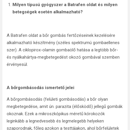
Milyen típusú gyógyszer a Batrafen oldat és milyen
betegségek esetén alkalmazható?
A Batrafen oldat a bőr gombás fertőzéseinek kezelésére
alkalmazható készítmény (széles spektrumú gombaellenes
szer). A ciklopirox-olamin gombaölő hatása a legtöbb bőr-
és nyálkahártya‑megbetegedést okozó gombával szemben
érvényesül.
A bőrgombásodás ismertető jelei
A bőrgombásodás (felületi gombásodás) a bőr olyan
megbetegedése, amit ún. parazita (élősködő) jellegű gombák
okoznak. Ezek a mikroszkópikus méretű kórokozók
leginkább a legnedvesebb és legmelegebb helyeken
szaporodnak, főleg azokon a testtájakon, ahol bőrfelületek