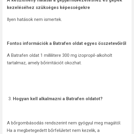
A készítmény hatásai a gépjárművezetéshez és gépek
kezeléséhez szükséges képességekre
Ilyen hatások nem ismertek.
Fontos információk a Batrafen oldat egyes összetevőiről
A Batrafen oldat 1 millilitere 300 mg izopropil-alkoholt
tartalmaz, amely bőrirritációt okozhat.
Hogyan kell alkalmazni a Batrafen oldatot?
A bőrgombásodás rendszerint nem gyógyul meg magától.
Ha a megbetegedett bőrfelületet nem kezelik, a