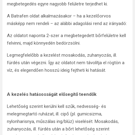
megbetegedés egyre nagyobb felületre terjedhet ki.
A Batrafen oldat alkalmazásakor – ha a kezelőorvos
másképp nem rendeli – az alábbi adagolási rend az irányadó:
Az oldatot naponta 2-szer a megbetegedett bőrfelületre kell
felvinni, majd könnyedén bedörzsölni.
Legmegfelelőbb a kezelést mosakodás, zuhanyozás, ill.
fürdés után végezni. Így az oldatot nem távolítja el rögtön a
víz, és elegendően hosszú ideig fejtheti ki hatását.
A kezelés hatásosságát elősegítő teendők
Lehetőség szerint kerülni kell szűk, nedvesség- és
melegmegtartó ruházat, ill. cipő (pl. gumicsizma,
nylonharisnya, műszálas ing/blúz) viselését. Mosakodás,
zuhanyozás, ill. fürdés után a bőrt lehetőség szerint