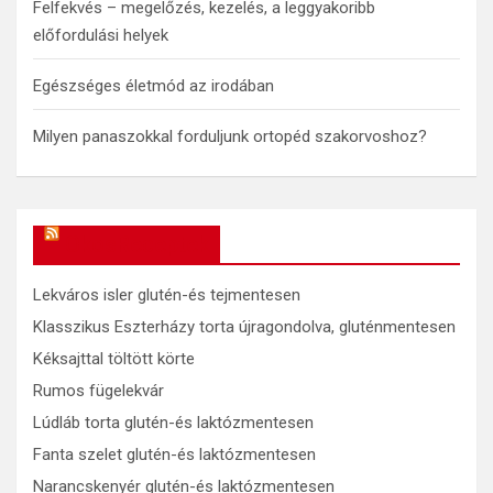
Felfekvés – megelőzés, kezelés, a leggyakoribb
előfordulási helyek
Egészséges életmód az irodában
Milyen panaszokkal forduljunk ortopéd szakorvoshoz?
OkosReceptek
Lekváros isler glutén-és tejmentesen
Klasszikus Eszterházy torta újragondolva, gluténmentesen
Kéksajttal töltött körte
Rumos fügelekvár
Lúdláb torta glutén-és laktózmentesen
Fanta szelet glutén-és laktózmentesen
Narancskenyér glutén-és laktózmentesen