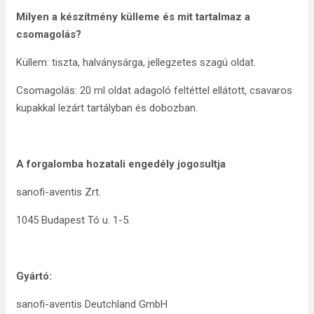
Mil
yen a készítmény külleme és mit tartalmaz a
csomagolás?
Küllem: tiszta, halványsárga, jellegzetes szagú oldat.
Csomagolás: 20 ml oldat adagoló feltéttel ellátott, csavaros
kupakkal lezárt tartályban és dobozban.
A forgalomba hozatali engedély jogosultja
sanofi-aventis Zrt.
1045 Budapest Tó u. 1-5.
Gyártó:
sanofi-aventis Deutchland GmbH