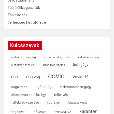
Orvostudomány
Táplálékkiegészítők
Táplálkozás
Terhesség hétről-hétre
Kulcsszavak
alzheimer betegség
alzheimer diagnózis
alzheimeres beteg
betegágy
alzheimer kezelés
alzheimer tünetek
covid
covid-19
CBD
CBD olaj
egészség
daganatos
elektromos betegágy
elektromos ápolási ágy
felfekvés
felfekvés kezelése
fogfájás
fogszabályozás
karantén
fogászat
influenza
izomrándulás