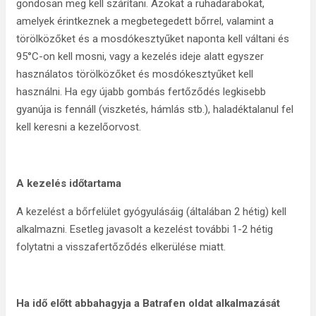
gondosan meg kell szárítani. Azokat a ruhadarabokat,
amelyek érintkeznek a megbetegedett bőrrel, valamint a
törölközőket és a mosdókesztyűket naponta kell váltani és
95°C-on kell mosni, vagy a kezelés ideje alatt egyszer
használatos törölközőket és mosdókesztyűket kell
használni. Ha egy újabb gombás fertőződés legkisebb
gyanúja is fennáll (viszketés, hámlás stb.), haladéktalanul fel
kell keresni a kezelőorvost.
A kezelés időtartama
A kezelést a bőrfelület gyógyulásáig (általában 2 hétig) kell
alkalmazni. Esetleg javasolt a kezelést további 1-2 hétig
folytatni a visszafertőződés elkerülése miatt.
Ha idő előtt abbahagyja a Batrafen oldat alkalmazását