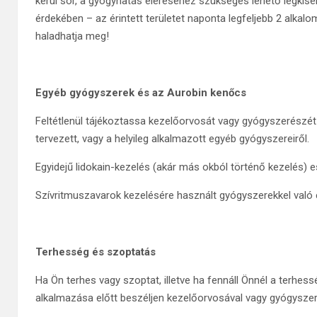
kerül sor, a gyógyhatás eléréséhez szükséges lehető legkis
érdekében – az érintett területet naponta legfeljebb 2 alkal
haladhatja meg!
Egyéb gyógyszerek és az Aurobin kenőcs
Feltétlenül tájékoztassa kezelőorvosát vagy gyógyszerészét 
tervezett, vagy a helyileg alkalmazott egyéb gyógyszereiről.
Egyidejű lidokain-kezelés (akár más okból történő kezelés)
Szívritmuszavarok kezelésére használt gyógyszerekkel való 
Terhesség és szoptatás
Ha Ön terhes vagy szoptat, illetve ha fennáll Önnél a terhe
alkalmazása előtt beszéljen kezelőorvosával vagy gyógyszer