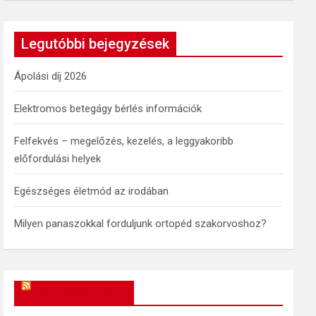
a
r
c
Legutóbbi bejegyzések
h
Ápolási díj 2026
Elektromos betegágy bérlés információk
Felfekvés – megelőzés, kezelés, a leggyakoribb
előfordulási helyek
Egészséges életmód az irodában
Milyen panaszokkal forduljunk ortopéd szakorvoshoz?
OkosReceptek