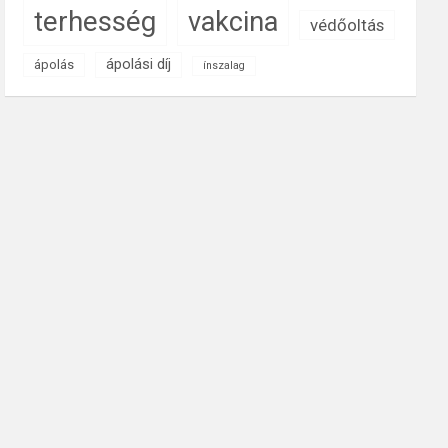
terhesség
vakcina
védőoltás
ápolási díj
ápolás
ínszalag