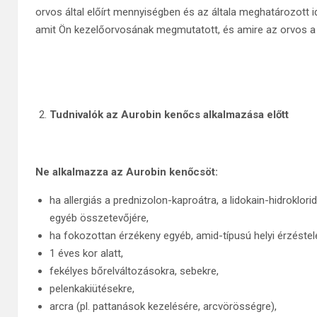
orvos által előírt mennyiségben és az általa meghatározott i
amit Ön kezelőorvosának megmutatott, és amire az orvos a k
Tudnivalók az Aurobin kenőcs alkalmazása előtt
Ne alkalmazza az Aurobin kenőcsöt:
ha allergiás a prednizolon-kaproátra, a lidokain-hidroklori
egyéb összetevőjére,
ha fokozottan érzékeny egyéb, amid-típusú helyi érzéstelen
1 éves kor alatt,
fekélyes bőrelváltozásokra, sebekre,
pelenkakiütésekre,
arcra (pl. pattanások kezelésére, arcvörösségre),