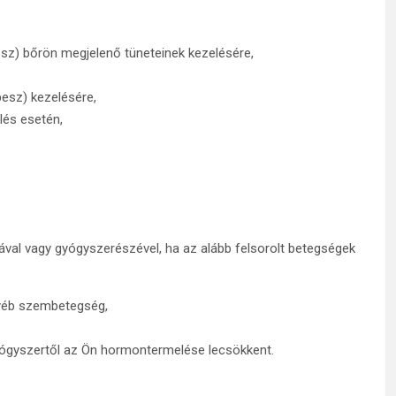
uesz) bőrön megjelenő tüneteinek kezelésére,
pesz) kezelésére,
lés esetén,
val vagy gyógyszerészével, ha az alább felsorolt betegségek
gyéb szembetegség,
gyógyszertől az Ön hormontermelése lecsökkent.