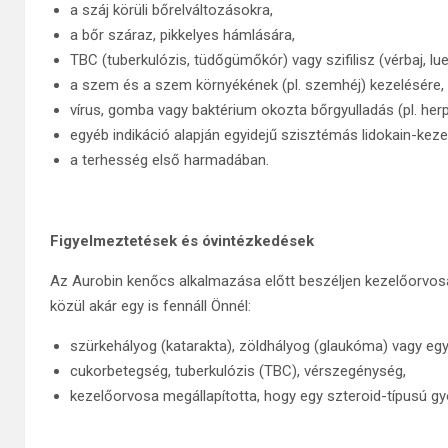
a száj körüli bőrelváltozásokra,
a bőr száraz, pikkelyes hámlására,
TBC (tuberkulózis, tüdőgümőkór) vagy szifilisz (vérbaj, l
a szem és a szem környékének (pl. szemhéj) kezelésére,
vírus, gomba vagy baktérium okozta bőrgyulladás (pl. her
egyéb indikáció alapján egyidejű szisztémás lidokain-keze
a terhesség első harmadában.
Figyelmeztetések és óvintézkedések
Az Aurobin kenőcs alkalmazása előtt beszéljen kezelőorvosá
közül akár egy is fennáll Önnél:
szürkehályog (katarakta), zöldhályog (glaukóma) vagy e
cukorbetegség, tuberkulózis (TBC), vérszegénység,
kezelőorvosa megállapította, hogy egy szteroid-típusú 