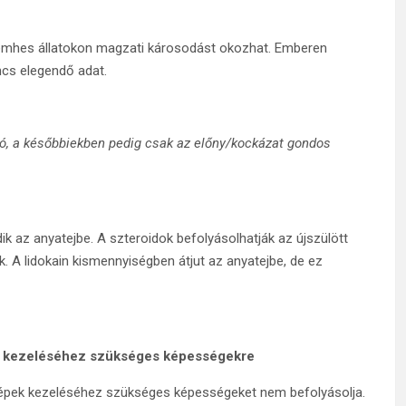
vemhes állatokon magzati károsodást okozhat. Emberen
ncs elegendő adat.
, a későbbiekben pedig csak az előny/kockázat gondos
dik az anyatejbe. A szteroidok befolyásolhatják az újszülött
 A lidokain kismennyiségben átjut az anyatejbe, de ez
ek kezeléséhez szükséges képességekre
 gépek kezeléséhez szükséges képességeket nem befolyásolja.