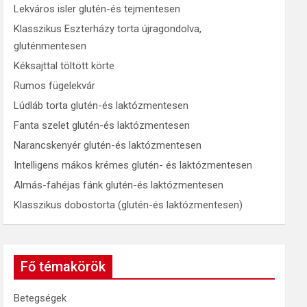
Lekváros isler glutén-és tejmentesen
Klasszikus Eszterházy torta újragondolva,
gluténmentesen
Kéksajttal töltött körte
Rumos fügelekvár
Lúdláb torta glutén-és laktózmentesen
Fanta szelet glutén-és laktózmentesen
Narancskenyér glutén-és laktózmentesen
Intelligens mákos krémes glutén- és laktózmentesen
Almás-fahéjas fánk glutén-és laktózmentesen
Klasszikus dobostorta (glutén-és laktózmentesen)
Fő témakörök
Betegségek