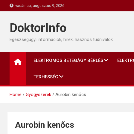
Skip
vasárnap, augusztus 9, 2026
to
content
DoktorInfo
Egészségügyi információk, hírek, hasznos tudnivalók
ELEKTROMOS BETEGÁGY BÉRLÉS
ELEKTR
TERHESSÉG
Home
Gyógyszerek
Aurobin kenőcs
Aurobin kenőcs