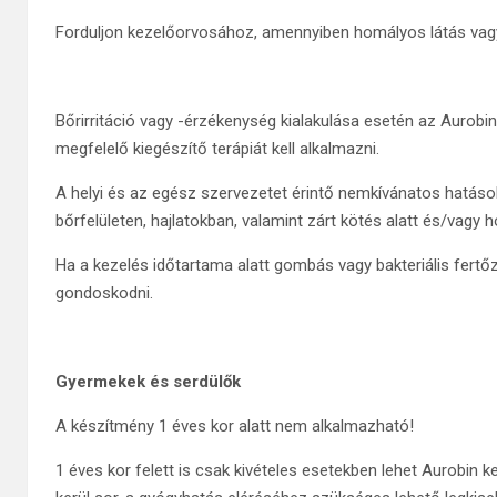
Forduljon kezelőorvosához, amennyiben homályos látás vagy 
Bőrirritáció vagy -érzékenység kialakulása esetén az Aurobin
megfelelő kiegészítő terápiát kell alkalmazni.
A helyi és az egész szervezetet érintő nemkívánatos hatáso
bőrfelületen, hajlatokban, valamint zárt kötés alatt és/vagy h
Ha a kezelés időtartama alatt gombás vagy bakteriális fertőzé
gondoskodni.
Gyermekek és serdülők
A készítmény 1 éves kor alatt nem alkalmazható!
1 éves kor felett is csak kivételes esetekben lehet Aurobin