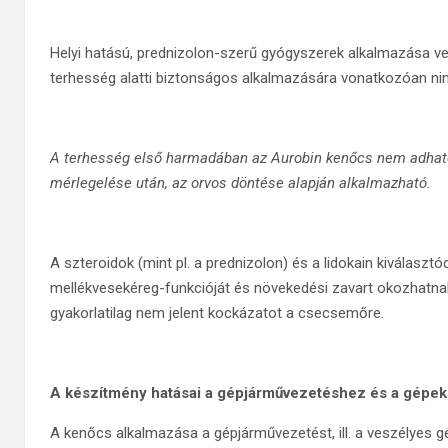
Helyi hatású, prednizolon-szerű gyógyszerek alkalmazása 
terhesség alatti biztonságos alkalmazására vonatkozóan ni
A terhesség első harmadában az Aurobin kenőcs nem adható
mérlegelése után, az orvos döntése alapján alkalmazható.
A szteroidok (mint pl. a prednizolon) és a lidokain kiválasztó
mellékvesekéreg-funkcióját és növekedési zavart okozhatnak.
gyakorlatilag nem jelent kockázatot a csecsemőre.
A készítmény hatásai a gépjárművezetéshez és a gép
A kenőcs alkalmazása a gépjárművezetést, ill. a veszélyes