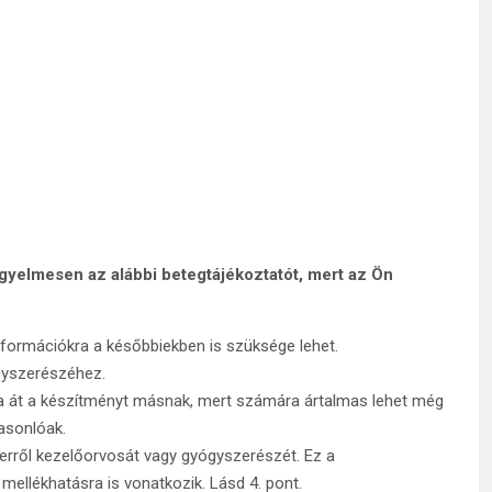
figyelmesen az alábbi betegtájékoztatót, mert az Ön
nformációkra a későbbiekben is szüksége lehet.
gyszerészéhez.
dja át a készítményt másnak, mert számára ártalmas lehet még
asonlóak.
 erről kezelőorvosát vagy gyógyszerészét. Ez a
mellékhatásra is vonatkozik. Lásd 4. pont.