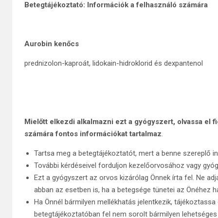
Betegtájékoztató: Információk a felhasználó számára
Aurobin kenőcs
prednizolon-kaproát, lidokain-hidroklorid és dexpantenol
Mielőtt elkezdi alkalmazni ezt a gyógyszert, olvassa el 
számára fontos információkat tartalmaz
.
Tartsa meg a betegtájékoztatót, mert a benne szereplő i
További kérdéseivel forduljon kezelőorvosához vagy gyó
Ezt a gyógyszert az orvos kizárólag Önnek írta fel. Ne a
abban az esetben is, ha a betegsége tünetei az Önéhez h
Ha Önnél bármilyen mellékhatás jelentkezik, tájékoztassa
betegtájékoztatóban fel nem sorolt bármilyen lehetséges 