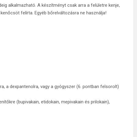
deig alkalmazható. A készítményt csak arra a felületre kenje,
enőcsöt felírta. Egyéb bőrelváltozásra ne használja!
dra, a dexpantenolra, vagy a gyógyszer (6. pontban felsorolt)
ítőkre (bupivakain, etidokain, mepivakain és prilokain),