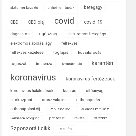
betegágy
alzheimer kezelés
alzheimer tünetek
covid
covid-19
CBD
CBD olaj
egészség
daganatos
elektromos betegágy
elektromos ápolási ágy
felfekvés
felfekvés kezelése
fogfájás
fogszabályozás
karantén
fogászat
influenza
izomrándulás
koronavírus
koronavírus fertőzések
koronavírus halálozások
kutatás
oltóanyag
oltóközpont
orosz vakcina
otthonápolás
otthonápolási díj
Parkinson-kór
Parkinson-kór tünetei
pcr teszt
rákos
stressz
Parkinson betegség
Szponzorált cikk
szülés