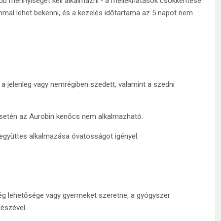
ebb mennyiséget kell alkalmazni ‑ a mellékhatások csökkentése
ommal lehet bekenni, és a kezelés időtartama az 5 napot nem
a jelenleg vagy nemrégiben szedett, valamint a szedni
 esetén az Aurobin kenőcs nem alkalmazható.
együttes alkalmazása óvatosságot igényel.
sség lehetősége vagy gyermeket szeretne, a gyógyszer
észével.