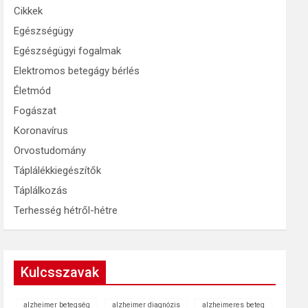
Cikkek
Egészségügy
Egészségügyi fogalmak
Elektromos betegágy bérlés
Életmód
Fogászat
Koronavírus
Orvostudomány
Táplálékkiegészítők
Táplálkozás
Terhesség hétről-hétre
Kulcsszavak
alzheimer betegség
alzheimer diagnózis
alzheimeres beteg