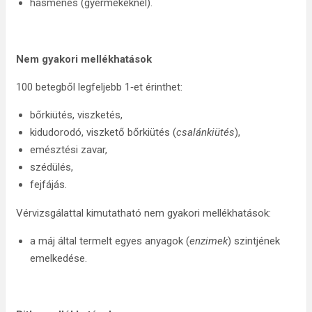
hasmenés (gyermekeknél).
Nem gyakori mellékhatások
100 betegből legfeljebb 1‑et érinthet:
bőrkiütés, viszketés,
kidudorodó, viszkető bőrkiütés (
csalánkiütés
),
emésztési zavar,
szédülés,
fejfájás.
Vérvizsgálattal kimutatható nem gyakori mellékhatások:
a máj által termelt egyes anyagok (
enzimek
) szintjének
emelkedése.