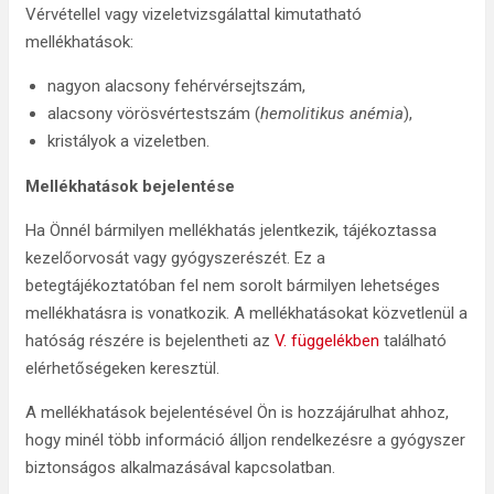
Vérvétellel vagy vizeletvizsgálattal kimutatható
mellékhatások:
nagyon alacsony fehérvérsejtszám,
alacsony vörösvértestszám (
hemolitikus anémia
),
kristályok a vizeletben.
Mellékhatások bejelentése
Ha Önnél bármilyen mellékhatás jelentkezik, tájékoztassa
kezelőorvosát vagy gyógyszerészét. Ez a
betegtájékoztatóban fel nem sorolt bármilyen lehetséges
mellékhatásra is vonatkozik. A mellékhatásokat közvetlenül a
hatóság részére is bejelentheti az
V. függelékben
található
elérhetőségeken keresztül.
A mellékhatások bejelentésével Ön is hozzájárulhat ahhoz,
hogy minél több információ álljon rendelkezésre a gyógyszer
biztonságos alkalmazásával kapcsolatban.