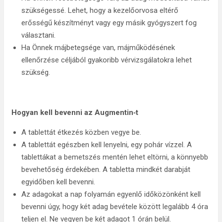
szükségessé. Lehet, hogy a kezelőorvosa eltérő
erősségű készítményt vagy egy másik gyógyszert fog
választani.
Ha Önnek májbetegsége van, májműködésének
ellenőrzése céljából gyakoribb vérvizsgálatokra lehet
szükség.
Hogyan kell bevenni az Augmentin‑t
A tablettát étkezés közben vegye be.
A tablettát egészben kell lenyelni, egy pohár vízzel. A
tablettákat a bemetszés mentén lehet eltörni, a könnyebb
bevehetőség érdekében. A tabletta mindkét darabját
egyidőben kell bevenni.
Az adagokat a nap folyamán egyenlő időközönként kell
bevenni úgy, hogy két adag bevétele között legalább 4 óra
teljen el. Ne vegyen be két adagot 1 órán belül.