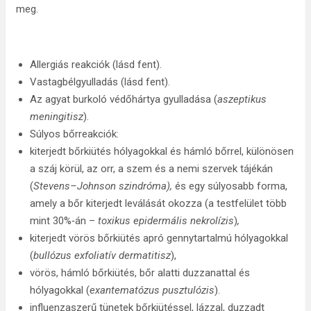
meg.
Allergiás reakciók (lásd fent).
Vastagbélgyulladás (lásd fent).
Az agyat burkoló védőhártya gyulladása (
aszeptikus
meningitisz
).
Súlyos bőrreakciók:
kiterjedt bőrkiütés hólyagokkal és hámló bőrrel, különösen
a száj körül, az orr, a szem és a nemi szervek tájékán
(
Stevens–Johnson szindróma),
és egy súlyosabb forma,
amely a bőr kiterjedt leválását okozza (a testfelület több
mint 30%‑án –
toxikus epidermális nekrolízis
)
,
kiterjedt vörös bőrkiütés apró gennytartalmú hólyagokkal
(
bullózus exfoliatív dermatitisz
),
vörös, hámló bőrkiütés, bőr alatti duzzanattal és
hólyagokkal (
exantematózus pusztulózis
).
influenzaszerű tünetek bőrkiütéssel, lázzal, duzzadt