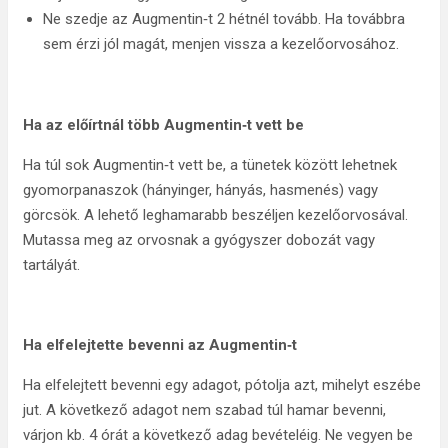
Ne szedje az Augmentin‑t 2 hétnél tovább. Ha továbbra
sem érzi jól magát, menjen vissza a kezelőorvosához.
Ha az előírtnál több
Augmentin‑t vett be
Ha túl sok Augmentin‑t vett be, a tünetek között lehetnek
gyomorpanaszok (hányinger, hányás, hasmenés) vagy
görcsök. A lehető leghamarabb beszéljen kezelőorvosával.
Mutassa meg az orvosnak a gyógyszer dobozát vagy
tartályát.
Ha elfelejtette bevenni az
Augmentin‑t
Ha elfelejtett bevenni egy adagot, pótolja azt, mihelyt eszébe
jut. A következő adagot nem szabad túl hamar bevenni,
várjon kb. 4 órát a következő adag bevételéig. Ne vegyen be