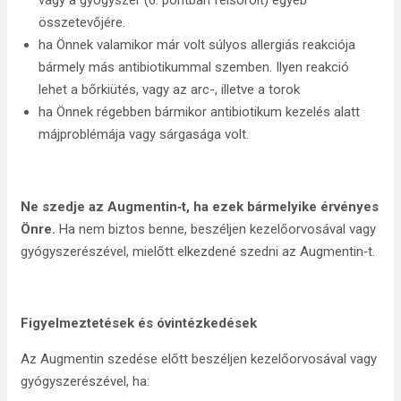
vagy a gyógyszer (6. pontban felsorolt) egyéb
összetevőjére.
ha Önnek valamikor már volt súlyos allergiás reakciója
bármely más antibiotikummal szemben. Ilyen reakció
lehet a bőrkiütés, vagy az arc-, illetve a torok
ha Önnek régebben bármikor antibiotikum kezelés alatt
májproblémája vagy sárgasága volt.
Ne szedje az Augmentin‑t, ha ezek bármelyike érvényes
Önre.
Ha nem biztos benne, beszéljen kezelőorvosával vagy
gyógyszerészével, mielőtt elkezdené szedni az Augmentin‑t.
Figyelmeztetések és óvintézkedések
Az Augmentin szedése előtt beszéljen kezelőorvosával vagy
gyógyszerészével, ha: