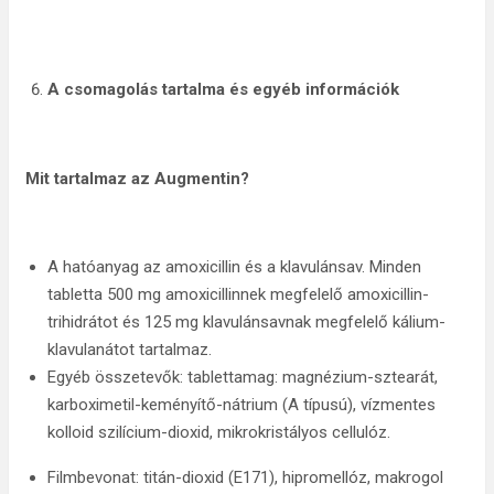
A csomagolás tartalma és egyéb információk
Mit tartalmaz az Augmentin?
A hatóanyag az amoxicillin és a klavulánsav. Minden
tabletta 500 mg amoxicillinnek megfelelő amoxicillin-
trihidrátot és 125 mg klavulánsavnak megfelelő kálium-
klavulanátot tartalmaz.
Egyéb összetevők: tablettamag: magnézium-sztearát,
karboximetil-keményítő-nátrium (A típusú), vízmentes
kolloid szilícium-dioxid, mikrokristályos cellulóz.
Filmbevonat: titán-dioxid (E171), hipromellóz, makrogol