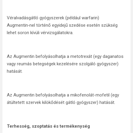
Véralvadásgátló gyógyszerek (például warfarin)
Augmentin‑nel történő egyidejű szedése esetén szükség
lehet soron kívüli vérvizsgálatokra.
Az Augmentin befolyásolhatja a metotrexát (egy daganatos
vagy reumás betegségek kezelésére szolgáló gyógyszer)
hatását.
Az Augmentin befolyásolhatja a mikofenolát-mofetil (egy
átültetett szervek kilökődését gátló gyógyszer) hatását.
Terhesség, szoptatás és termékenység