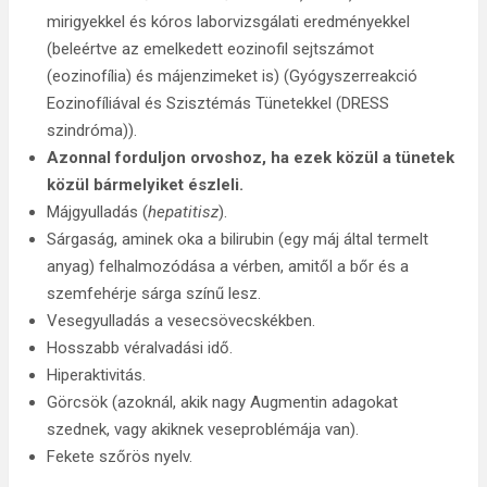
mirigyekkel és kóros laborvizsgálati eredményekkel
(beleértve az emelkedett eozinofil sejtszámot
(eozinofília) és májenzimeket is) (Gyógyszerreakció
Eozinofíliával és Szisztémás Tünetekkel (DRESS
szindróma)).
Azonnal forduljon orvoshoz, ha ezek közül a tünetek
közül bármelyiket észleli.
Májgyulladás (
hepatitisz
).
Sárgaság, aminek oka a bilirubin (egy máj által termelt
anyag) felhalmozódása a vérben, amitől a bőr és a
szemfehérje sárga színű lesz.
Vesegyulladás a vesecsövecskékben.
Hosszabb véralvadási idő.
Hiperaktivitás.
Görcsök (azoknál, akik nagy Augmentin adagokat
szednek, vagy akiknek veseproblémája van).
Fekete szőrös nyelv.