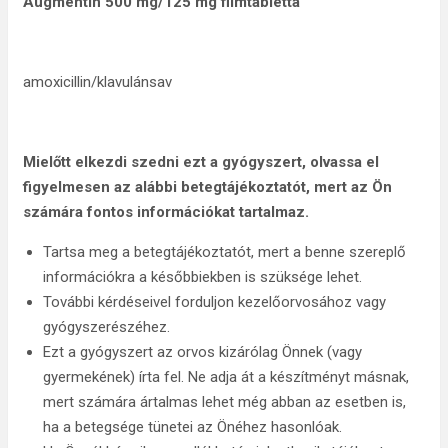
Augmentin 500 mg/125 mg filmtabletta
amoxicillin/klavulánsav
Mielőtt elkezdi szedni ezt a gyógyszert, olvassa el
figyelmesen az alábbi betegtájékoztatót, mert az Ön
számára fontos információkat tartalmaz.
Tartsa meg a betegtájékoztatót, mert a benne szereplő
információkra a későbbiekben is szüksége lehet.
További kérdéseivel forduljon kezelőorvosához vagy
gyógyszerészéhez.
Ezt a gyógyszert az orvos kizárólag Önnek (vagy
gyermekének) írta fel. Ne adja át a készítményt másnak,
mert számára ártalmas lehet még abban az esetben is,
ha a betegsége tünetei az Önéhez hasonlóak.