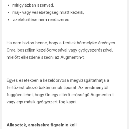
mirigylázban szenved,
máj- vagy vesebetegség miatt kezelik,
vizeletürítése nem rendszeres.
Ha nem biztos benne, hogy a fentiek bármelyike érvényes
Önre, beszéljen kezelőorvosával vagy gyógyszerészével,
mielőtt elkezdené szedni az Augmentin‑t.
Egyes esetekben a kezelőorvosa megvizsgáltathatja a
fertőzést okozó baktériumok típusát. Az eredménytől
függően lehet, hogy Ön egy eltérő erősségű Augmentin‑t
vagy egy másik gyógyszert fog kapni.
Állapotok, amelyekre figyelnie kell