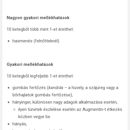
Nagyon gyakori mellékhatások
10 betegből több mint 1‑et érinthet:
hasmenés (felnőtteknél).
Gyakori mellékhatások
10 betegből legfeljebb 1‑et érinthet:
gombás fertőzés (
kandida
– a hüvely, a szájüreg vagy a
bőrhajlatok gombás fertőzése),
hányinger, különösen nagy adagok alkalmazása esetén,
ilyen tünetek észlelése esetén az Augmentin‑t étkezés
közben vegye be.
hányás,