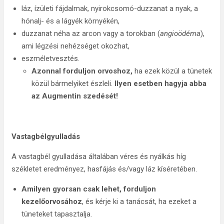
láz, ízületi fájdalmak, nyirokcsomó-duzzanat a nyak, a
hónalj- és a lágyék környékén,
duzzanat néha az arcon vagy a torokban (
angioödéma
),
ami légzési nehézséget okozhat,
eszméletvesztés.
Azonnal forduljon orvoshoz,
ha ezek közül a tünetek
közül bármelyiket észleli.
Ilyen esetben hagyja abba
az
Augmentin szedését!
Vastagbélgyulladás
A vastagbél gyulladása általában véres és nyálkás híg
székletet eredményez, hasfájás és/vagy láz kíséretében.
Amilyen gyorsan csak lehet, forduljon
kezelőorvosához
, és kérje ki a tanácsát, ha ezeket a
tüneteket tapasztalja.