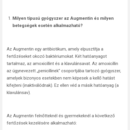
Milyen típusú gyógyszer az Augmentin és milyen
betegségek esetén alkalmazható?
Az Augmentin egy antibiotikum, amely elpusztítja a
fertőzéseket okozó baktériumokat. Két hatóanyagot
tartalmaz, az amoxicillint és a klavulánsavat. Az amoxicillin
az úgynevezett „penicillinek” csoportjába tartozó gyógyszer,
amelyek bizonyos esetekben nem képesek a kellő hatást
kifejteni (inaktiválódnak). Ez ellen véd a másik hatóanyag (a
klavulánsav).
Az Augmentin felnőtteknél és gyermekeknél a következő
fertőzések kezelésére alkalmazható: