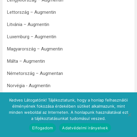
Lengyelország – Augmentin
Lettország – Augmentin
Litvánia – Augmentin
Luxemburg – Augmentin
Magyarország – Augmentin
Málta – Augmentin
Németország – Augmentan
Norvégia ‑ Augmentin
Portugália – Augmentin
Kedves Látogatónk! Tájékoztatunk, hogy a honlap felhasználói
élményének fokozása érdekében sütiket alkalmazunk, mint
Románia – Augmentin
minden weboldal az Interneten. A honlapunk használatával ezt
a tájékoztatásunkat tudomásul veszed.
Spanyolország – Augmentine, Clavumox
Elfogadom
Adatvédelmi irányelvek
Szlovákia – Augmentin