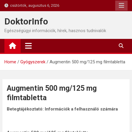
Skip
csütörtök, augusztus 6, 2026
to
content
DoktorInfo
Egészségügyi információk, hírek, hasznos tudnivalók
Home
Gyógyszerek
Augmentin 500 mg/125 mg filmtabletta
Augmentin 500 mg/125 mg
filmtabletta
Betegtájékoztató: Információk a felhasználó számára