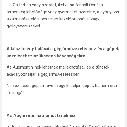
Ha Ön terhes vagy szoptat, illetve ha fennáll Önnél a
terhesség lehetősége vagy gyermeket szeretne, a gyógyszer
alkalmazása előtt beszéljen kezelőorvosával vagy
gyógyszerészével.
A készítmény hatásai a gépjárművezetéshez és a gépek
kezeléséhez szükséges képességekre
Az Augmentin-nek lehetnek mellékhatásai, és a tünetek
akadályozhatják a gépjárművezetésben.
Ne vezessen gépjárművet, vagy kezeljen gépet, ha nem érzi
jól magát.
Az Augmentin nátriumot tartalmaz
Ez a gyógyszer kevesebb mint 1 mmol (23 mg) nátriumot