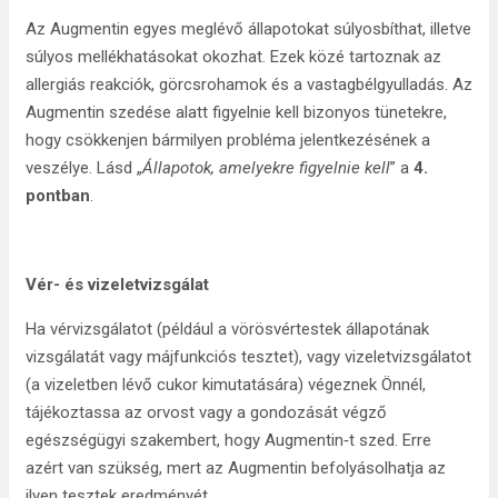
Az Augmentin egyes meglévő állapotokat súlyosbíthat, illetve
súlyos mellékhatásokat okozhat. Ezek közé tartoznak az
allergiás reakciók, görcsrohamok és a vastagbélgyulladás. Az
Augmentin szedése alatt figyelnie kell bizonyos tünetekre,
hogy csökkenjen bármilyen probléma jelentkezésének a
veszélye. Lásd „
Állapotok, amelyekre figyelnie kell
” a
4.
pontban
.
Vér- és vizeletvizsgálat
Ha vérvizsgálatot (például a vörösvértestek állapotának
vizsgálatát vagy májfunkciós tesztet), vagy vizeletvizsgálatot
(a vizeletben lévő cukor kimutatására) végeznek Önnél,
tájékoztassa az orvost vagy a gondozását végző
egészségügyi szakembert, hogy Augmentin‑t szed. Erre
azért van szükség, mert az Augmentin befolyásolhatja az
ilyen tesztek eredményét.