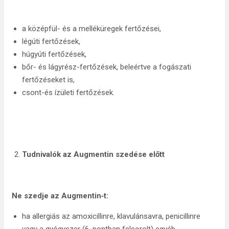
a középfül- és a melléküregek fertőzései,
légúti fertőzések,
húgyúti fertőzések,
bőr- és lágyrész-fertőzések, beleértve a fogászati
fertőzéseket is,
csont-és ízületi fertőzések.
Tudnivalók az Augmentin szedése előtt
Ne szedje az Augmentin‑t:
ha allergiás az amoxicillinre, klavulánsavra, penicillinre