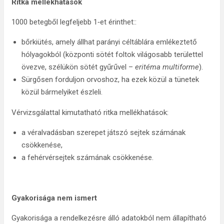
Ritka mellékhatások
1000 betegből legfeljebb 1‑et érinthet::
bőrkiütés, amely állhat parányi céltáblára emlékeztető
hólyagokból (központi sötét foltok világosabb területtel
övezve, szélükön sötét gyűrűvel –
eritéma multiforme
).
Sürgősen forduljon orvoshoz, ha ezek közül a tünetek
közül bármelyiket észleli.
Vérvizsgálattal kimutatható ritka mellékhatások:
a véralvadásban szerepet játszó sejtek számának
csökkenése,
a fehérvérsejtek számának csökkenése.
Gyakorisága nem ismert
Gyakorisága a rendelkezésre álló adatokból nem állapítható