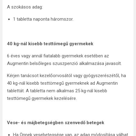
A szokásos adag:
1 tabletta naponta háromszor.
40 kg-nál kisebb testtömegű gyermekek
6 éves vagy annál fiatalabb gyermekek esetében az
Augmentin belsőleges szuszpenzió alkalmazása javasolt.
Kérjen tanácsot kezelőorvosától vagy gyógyszerészétől, ha
40 kg-nál kisebb testtömegű gyermeknek ad Augmentin
tablettát. A tabletta nem alkalmas 25 kg‑nál kisebb
testtömegű gyermekek kezelésére.
Vese- és májbetegségben szenvedő betegek
Ha Önnek vesebetegsége van, az adag módosítása válhat