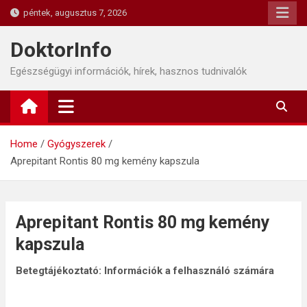
Skip
péntek, augusztus 7, 2026
to
content
DoktorInfo
Egészségügyi információk, hírek, hasznos tudnivalók
Home
Gyógyszerek
Aprepitant Rontis 80 mg kemény kapszula
Aprepitant Rontis 80 mg kemény
kapszula
Betegtájékoztató: Információk a felhasználó számára