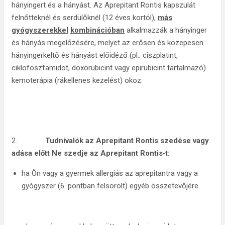
hányingert és a hányást. Az Aprepitant Rontis kapszulát
felnőtteknél és serdülőknél (12 éves kortól),
más
gyógyszerekkel
kombinációban
alkalmazzák a hányinger
és hányás megelőzésére, melyet az erősen és közepesen
hányingerkeltő és hányást előidéző (pl.: ciszplatint,
ciklofoszfamidot, doxorubicint vagy epirubicint tartalmazó)
kemoterápia (rákellenes kezelést) okoz.
2.
Tudnivalók az Aprepitant Rontis szedése vagy
adása előtt Ne szedje az Aprepitant Rontis‑t:
ha Ön vagy a gyermek allergiás az aprepitantra vagy a
gyógyszer (6. pontban felsorolt) egyéb összetevőjére.