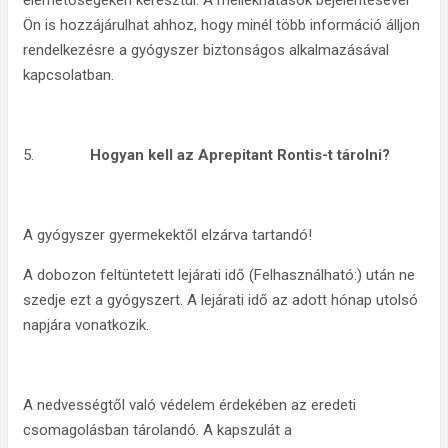
elérhetőségeken keresztül. A mellékhatások bejelentésével
Ön is hozzájárulhat ahhoz, hogy minél több információ álljon
rendelkezésre a gyógyszer biztonságos alkalmazásával
kapcsolatban.
5.
Hogyan kell az Aprepitant Rontis-t tárolni?
A gyógyszer gyermekektől elzárva tartandó!
A dobozon feltüntetett lejárati idő (Felhasználható:) után ne
szedje ezt a gyógyszert. A lejárati idő az adott hónap utolsó
napjára vonatkozik.
A nedvességtől való védelem érdekében az eredeti
csomagolásban tárolandó. A kapszulát a