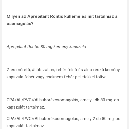
Milyen az Aprepitant Rontis külleme és mit tartalmaz a
csomagolás?
Aprepilant Rontis 80 mg kemény kapszula
2-es méretű, átlátszatlan, fehér felső és alsó részű kemény
kapszula fehér vagy csaknem fehér pelletekkel töltve.
OPA/AL/PVC//Al buborékcsomagolás, amely l db 80 mg-os
kapszulát tartalmaz.
OPA/AL/PVC//Al buborékcsomagolás, amely 2 db 80 mg-os
kapszulát tartalmaz.