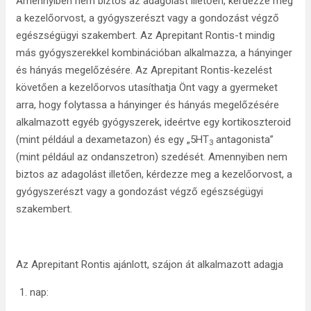
Amennyiben nem biztos az adagolást illetően, kérdezze meg
a kezelőorvost, a gyógyszerészt vagy a gondozást végző
egészségügyi szakembert. Az Aprepitant Rontis-t mindig
más gyógyszerekkel kombinációban alkalmazza, a hányinger
és hányás megelőzésére. Az Aprepitant Rontis-kezelést
követően a kezelőorvos utasíthatja Önt vagy a gyermeket
arra, hogy folytassa a hányinger és hányás megelőzésére
alkalmazott egyéb gyógyszerek, ideértve egy kortikoszteroid
(mint például a dexametazon) és egy „5HT
antagonista”
3
(mint például az ondanszetron) szedését. Amennyiben nem
biztos az adagolást illetően, kérdezze meg a kezelőorvost, a
gyógyszerészt vagy a gondozást végző egészségügyi
szakembert.
Az Aprepitant Rontis ajánlott, szájon át alkalmazott adagja
nap: