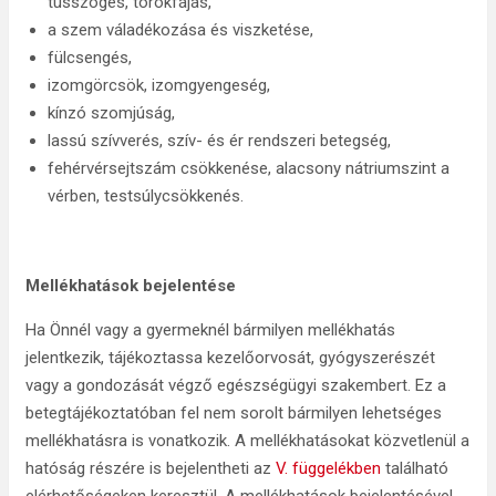
tüsszögés, torokfájás,
a szem váladékozása és viszketése,
fülcsengés,
izomgörcsök, izomgyengeség,
kínzó szomjúság,
lassú szívverés, szív- és ér rendszeri betegség,
fehérvérsejtszám csökkenése, alacsony nátriumszint a
vérben, testsúlycsökkenés.
Mellékhatások bejelentése
Ha Önnél vagy a gyermeknél bármilyen mellékhatás
jelentkezik, tájékoztassa kezelőorvosát, gyógyszerészét
vagy a gondozását végző egészségügyi szakembert. Ez a
betegtájékoztatóban fel nem sorolt bármilyen lehetséges
mellékhatásra is vonatkozik. A mellékhatásokat közvetlenül a
hatóság részére is bejelentheti az
V. függelékben
található