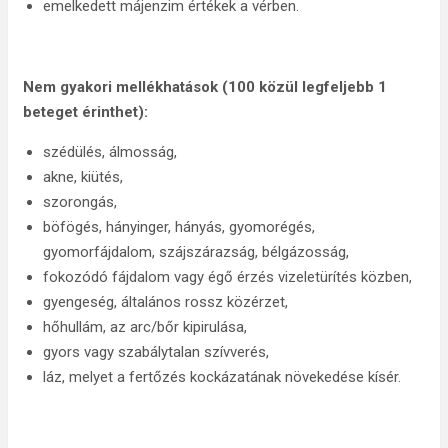
emelkedett májenzim értékek a vérben.
Nem gyakori mellékhatások (100 közül legfeljebb 1
beteget érinthet):
szédülés, álmosság,
akne, kiütés,
szorongás,
böfögés, hányinger, hányás, gyomorégés,
gyomorfájdalom, szájszárazság, bélgázosság,
fokozódó fájdalom vagy égő érzés vizeletürítés közben,
gyengeség, általános rossz közérzet,
hőhullám, az arc/bőr kipirulása,
gyors vagy szabálytalan szívverés,
láz, melyet a fertőzés kockázatának növekedése kísér.