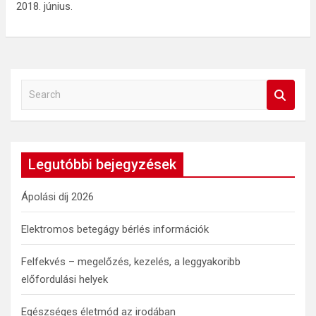
2018. június.
S
e
a
r
c
Legutóbbi bejegyzések
h
Ápolási díj 2026
Elektromos betegágy bérlés információk
Felfekvés – megelőzés, kezelés, a leggyakoribb
előfordulási helyek
Egészséges életmód az irodában