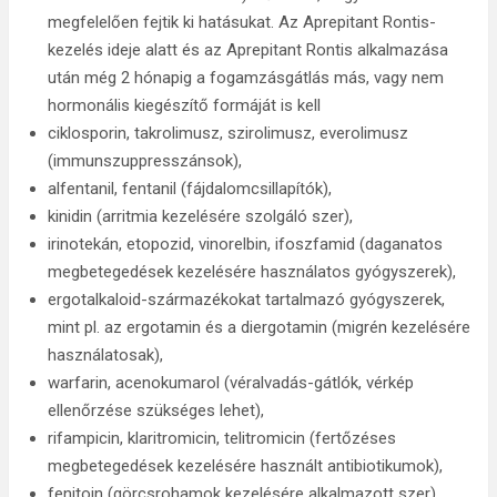
megfelelően fejtik ki hatásukat. Az Aprepitant Rontis-
kezelés ideje alatt és az Aprepitant Rontis alkalmazása
után még 2 hónapig a fogamzásgátlás más, vagy nem
hormonális kiegészítő formáját is kell
ciklosporin, takrolimusz, szirolimusz, everolimusz
(immunszuppresszánsok),
alfentanil, fentanil (fájdalomcsillapítók),
kinidin (arritmia kezelésére szolgáló szer),
irinotekán, etopozid, vinorelbin, ifoszfamid (daganatos
megbetegedések kezelésére használatos gyógyszerek),
ergotalkaloid-származékokat tartalmazó gyógyszerek,
mint pl. az ergotamin és a diergotamin (migrén kezelésére
használatosak),
warfarin, acenokumarol (véralvadás-gátlók, vérkép
ellenőrzése szükséges lehet),
rifampicin, klaritromicin, telitromicin (fertőzéses
megbetegedések kezelésére használt antibiotikumok),
fenitoin (görcsrohamok kezelésére alkalmazott szer),