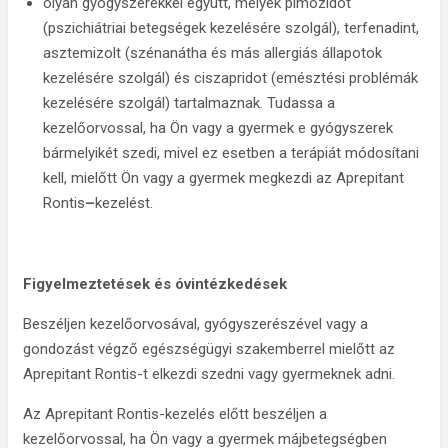
olyan gyógyszerekkel együtt, melyek pimozidot
(pszichiátriai betegségek kezelésére szolgál), terfenadint,
asztemizolt (szénanátha és más allergiás állapotok
kezelésére szolgál) és ciszapridot (emésztési problémák
kezelésére szolgál) tartalmaznak. Tudassa a
kezelőorvossal, ha Ön vagy a gyermek e gyógyszerek
bármelyikét szedi, mivel ez esetben a terápiát módosítani
kell, mielőtt Ön vagy a gyermek megkezdi az Aprepitant
Rontis
–
kezelést.
Figyelmeztetések és óvintézkedések
Beszéljen kezelőorvosával, gyógyszerészével vagy a
gondozást végző egészségügyi szakemberrel mielőtt az
Aprepitant Rontis-t elkezdi szedni vagy gyermeknek adni.
Az Aprepitant Rontis-kezelés előtt beszéljen a
kezelőorvossal, ha Ön vagy a gyermek májbetegségben