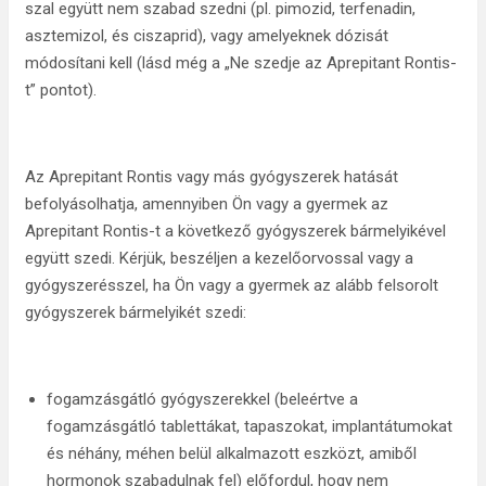
szal együtt nem szabad szedni (pl. pimozid, terfenadin,
asztemizol, és ciszaprid), vagy amelyeknek dózisát
módosítani kell (lásd még a „Ne szedje az Aprepitant Rontis-
t” pontot).
Az Aprepitant Rontis vagy más gyógyszerek hatását
befolyásolhatja, amennyiben Ön vagy a gyermek az
Aprepitant Rontis-t a következő gyógyszerek bármelyikével
együtt szedi. Kérjük, beszéljen a kezelőorvossal vagy a
gyógyszerésszel, ha Ön vagy a gyermek az alább felsorolt
gyógyszerek bármelyikét szedi:
fogamzásgátló gyógyszerekkel (beleértve a
fogamzásgátló tablettákat, tapaszokat, implantátumokat
és néhány, méhen belül alkalmazott eszközt, amiből
hormonok szabadulnak fel) előfordul, hogy nem