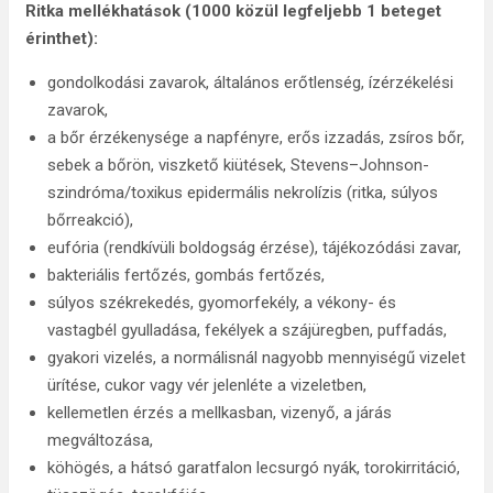
Ritka mellékhatások (1000 közül legfeljebb 1 beteget
érinthet):
gondolkodási zavarok, általános erőtlenség, ízérzékelési
zavarok,
a bőr érzékenysége a napfényre, erős izzadás, zsíros bőr,
sebek a bőrön, viszkető kiütések, Stevens–Johnson-
szindróma/toxikus epidermális nekrolízis (ritka, súlyos
bőrreakció),
eufória (rendkívüli boldogság érzése), tájékozódási zavar,
bakteriális fertőzés, gombás fertőzés,
súlyos székrekedés, gyomorfekély, a vékony- és
vastagbél gyulladása, fekélyek a szájüregben, puffadás,
gyakori vizelés, a normálisnál nagyobb mennyiségű vizelet
ürítése, cukor vagy vér jelenléte a vizeletben,
kellemetlen érzés a mellkasban, vizenyő, a járás
megváltozása,
köhögés, a hátsó garatfalon lecsurgó nyák, torokirritáció,