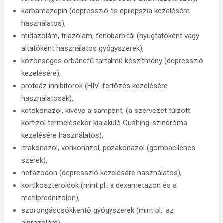
karbamazepin (depresszió és epilepszia kezelésére
használatos),
midazolám, triazolám, fenobarbitál (nyugtatóként vagy
altatóként használatos gyógyszerek),
közönséges orbáncfű tartalmú készítmény (depresszió
kezelésére),
proteáz inhibitorok (HIV-fertőzés kezelésére
használatosak),
ketokonazol, kivéve a sampont, (a szervezet túlzott
kortizol termelésekor kialakuló Cushing-szindróma
kezelésére használatos),
itrakonazol, vorikonazol, pozakonazol (gombaellenes
szerek),
nefazodon (depresszió kezelésére használatos),
kortikoszteroidok (mint pl.: a dexametazon és a
metilprednizolon),
szorongáscsökkentő gyógyszerek (mint pl.: az
alprazolám),