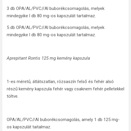
3 db OPA/AL/PVC//Al buborékcsomagolás, melyek
mindegyike l db 80 mg-os kapszulát tartalmaz.
5 db OPA/AL/PVC//Al buborékcsomagolás, melyek
mindegyike l db 80 mg-os kapszulát tartalmaz.
Aprepitant Rontis 125 mg kemény kapszula
1-es méretű, átlátszatlan, rózsaszín felső és fehér alsó
részű kemény kapszula fehér vagy csaknem fehér pelletekkel
töltve.
OPA/AL/PVC//Al buborékcsomagolás, amely 1 db 125 mg-
os kapszulát taitalmaz.