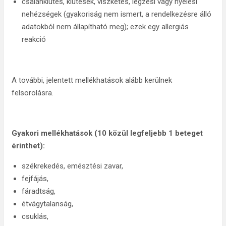
csalánkiütés, kiütések, viszketés, légzési vagy nyelési
nehézségek (gyakoriság nem ismert, a rendelkezésre álló
adatokból nem állapítható meg); ezek egy allergiás
reakció
A további, jelentett mellékhatások alább kerülnek
felsorolásra.
Gyakori mellékhatások (10 közül legfeljebb 1 beteget
érinthet):
székrekedés, emésztési zavar,
fejfájás,
fáradtság,
étvágytalanság,
csuklás,