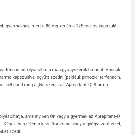
labb gyermeknek, mert a 80 mg-os és a 125 mg-os kapszulát
követően is befolyásolhatja más gyógyszerek hatását. Vannak
rma kapszulával együtt szedni (például: pimozid, terfenadin,
ani kell (lásd még a „Ne szedje az Aprepitant-Q Pharma
lyásolhatja, amennyiben Ön vagy a gyermek az Aprepitant-Q
. Kérjük, beszéljen a kezelőorvossal vagy a gyógyszerésszel,
ikét szedi: