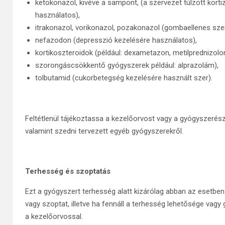
ketokonazol, kivéve a sampont, (a szervezet túlzott kort
használatos),
itrakonazol, vorikonazol, pozakonazol (gombaellenes szer
nefazodon (depresszió kezelésére használatos),
kortikoszteroidok (például: dexametazon, metilprednizolon
szorongáscsökkentő gyógyszerek például: alprazolám),
tolbutamid (cukorbetegség kezelésére használt szer).
Feltétlenül tájékoztassa a kezelőorvost vagy a gyógyszerész
valamint szedni tervezett egyéb gyógyszerekről.
Terhesség és szoptatás
Ezt a gyógyszert terhesség alatt kizárólag abban az esetbe
vagy szoptat, illetve ha fennáll a terhesség lehetősége vag
a kezelőorvossal.