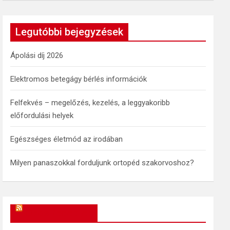
a
r
c
Legutóbbi bejegyzések
h
Ápolási díj 2026
Elektromos betegágy bérlés információk
Felfekvés – megelőzés, kezelés, a leggyakoribb
előfordulási helyek
Egészséges életmód az irodában
Milyen panaszokkal forduljunk ortopéd szakorvoshoz?
OkosReceptek