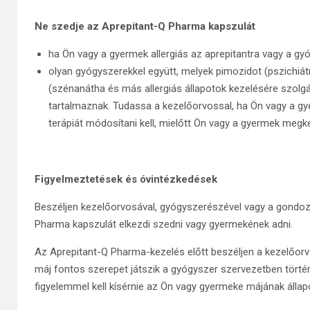
Ne szedje az Aprepitant-Q Pharma kapszulát
ha Ön vagy a gyermek allergiás az aprepitantra vagy a gy
olyan gyógyszerekkel együtt, melyek pimozidot (pszichiátr
(szénanátha és más allergiás állapotok kezelésére szolgá
tartalmaznak. Tudassa a kezelőorvossal, ha Ön vagy a gy
terápiát módosítani kell, mielőtt Ön vagy a gyermek meg
Figyelmeztetések és óvintézkedések
Beszéljen kezelőorvosával, gyógyszerészével vagy a gondoz
Pharma kapszulát elkezdi szedni vagy gyermekének adni.
Az Aprepitant-Q Pharma-kezelés előtt beszéljen a kezelőor
máj fontos szerepet játszik a gyógyszer szervezetben tört
figyelemmel kell kísérnie az Ön vagy gyermeke májának állap