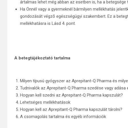
ártalmas lehet még abban az esetben is, ha a betegsége 
Ha Önnél vagy a gyermeknél bármilyen mellékhatás jelentk
gondozását végző egészségügyi szakembert. Ez a betegtá
mellékhatásra is Lásd 4. pont.
A betegtájékoztató tartalma
Milyen típusú gyógyszer az Aprepitant-Q Pharma és mily
Tudnivalók az Aprepitant-Q Pharma szedése vagy adása e
Hogyan kell szedni az Aprepitant-Q Pharma kapszulát?
Lehetséges mellékhatások
Hogyan kell az Aprepitant-Q Pharma kapszulát tárolni?
A csomagolás tartalma és egyéb információk