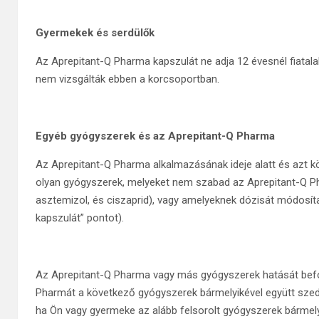
Gyermekek és serdülők
Az Aprepitant-Q Pharma kapszulát ne adja 12 évesnél fiata
nem vizsgálták ebben a korcsoportban.
Egyéb gyógyszerek és az Aprepitant-Q Pharma
Az Aprepitant-Q Pharma alkalmazásának ideje alatt és azt 
olyan gyógyszerek, melyeket nem szabad az Aprepitant-Q Pha
asztemizol, és ciszaprid), vagy amelyeknek dózisát módosít
kapszulát” pontot).
Az Aprepitant-Q Pharma vagy más gyógyszerek hatását befo
Pharmát a következő gyógyszerek bármelyikével együtt szedi
ha Ön vagy gyermeke az alább felsorolt gyógyszerek bármely