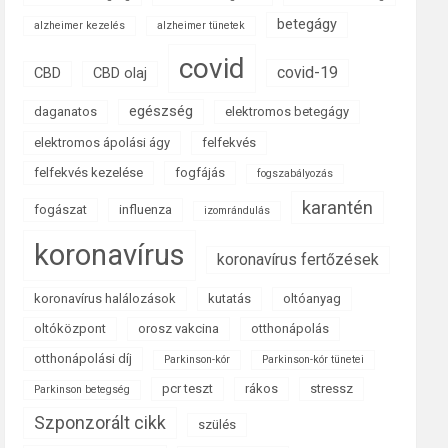
betegágy
alzheimer kezelés
alzheimer tünetek
covid
covid-19
CBD
CBD olaj
egészség
daganatos
elektromos betegágy
elektromos ápolási ágy
felfekvés
felfekvés kezelése
fogfájás
fogszabályozás
karantén
fogászat
influenza
izomrándulás
koronavírus
koronavírus fertőzések
koronavírus halálozások
kutatás
oltóanyag
oltóközpont
orosz vakcina
otthonápolás
otthonápolási díj
Parkinson-kór
Parkinson-kór tünetei
pcr teszt
rákos
stressz
Parkinson betegség
Szponzorált cikk
szülés