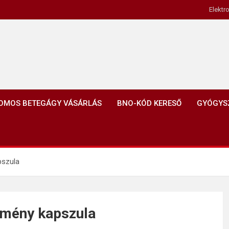
Elektr
OMOS BETEGÁGY VÁSÁRLÁS
BNO-KÓD KERESŐ
GYÓGYS
pszula
emény kapszula