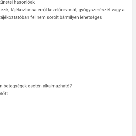
tünetei hasonlóak.
ezik, tájékoztassa erről kezelőorvosát, gyógyszerészét vagy a
jékoztatóban fel nem sorolt bármilyen lehetséges
en betegségek esetén alkalmazható?
lőtt