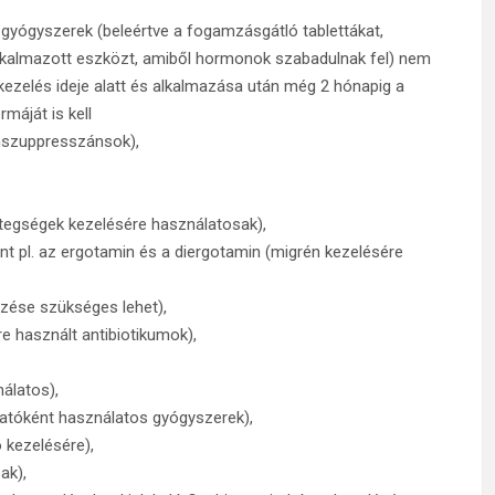
gyógyszerek (beleértve a fogamzásgátló tablettákat,
lkalmazott eszközt, amiből hormonok szabadulnak fel) nem
kezelés ideje alatt és alkalmazása után még 2 hónapig a
máját is kell
unszuppresszánsok),
betegségek kezelésére használatosak),
t pl. az ergotamin és a diergotamin (migrén kezelésére
rzése szükséges lehet),
ére használt antibiotikumok),
álatos),
tatóként használatos gyógyszerek),
 kezelésére),
ak),