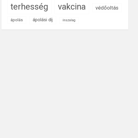
terhesség
vakcina
védőoltás
ápolási díj
ápolás
ínszalag