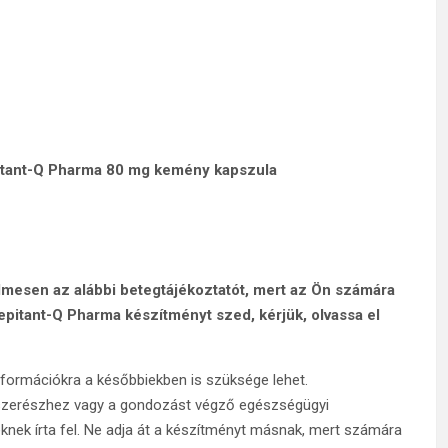
itant-Q Pharma 80 mg kemény kapszula
yelmesen az alábbi betegtájékoztatót, mert az Ön számára
pitant-Q Pharma készítményt szed, kérjük, olvassa el
nformációkra a későbbiekben is szüksége lehet.
yszerészhez vagy a gondozást végző egészségügyi
knek írta fel. Ne adja át a készítményt másnak, mert számára