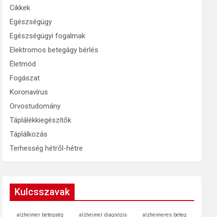
Cikkek
Egészségügy
Egészségügyi fogalmak
Elektromos betegágy bérlés
Életmód
Fogászat
Koronavírus
Orvostudomány
Táplálékkiegészítők
Táplálkozás
Terhesség hétről-hétre
Kulcsszavak
alzheimer betegség
alzheimer diagnózis
alzheimeres beteg