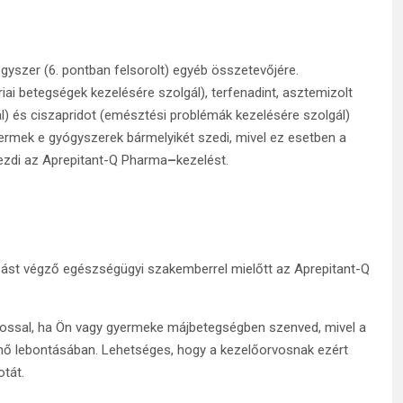
ógyszer (6. pontban felsorolt) egyéb összetevőjére.
iai betegségek kezelésére szolgál), terfenadint, asztemizolt
l) és ciszapridot (emésztési problémák kezelésére szolgál)
ermek e gyógyszerek bármelyikét szedi, mivel ez esetben a
kezdi az Aprepitant-Q Pharma
–
kezelést.
ást végző egészségügyi szakemberrel mielőtt az Aprepitant-Q
vossal, ha Ön vagy gyermeke májbetegségben szenved, mivel a
énő lebontásában. Lehetséges, hogy a kezelőorvosnak ezért
otát.