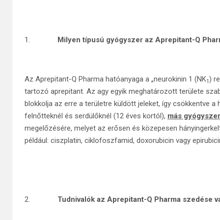
1.
Milyen típusú gyógyszer az Aprepitant-Q Pha
Az Aprepitant-Q Pharma hatóanyaga a „neurokinin 1 (NK
) r
1
tartozó aprepitant. Az agy egyik meghatározott területe sz
blokkolja az erre a területre küldött jeleket, így csökkentve
felnőtteknél és serdülőknél (12 éves kortól),
más gyógyszer
megelőzésére, melyet az erősen és közepesen hányingerkelt
például: ciszplatin, ciklofoszfamid, doxorubicin vagy epirubic
2.
Tudnivalók az Aprepitant-Q Pharma szedése va