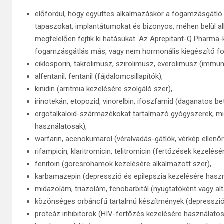
előfordul, hogy együttes alkalmazáskor a fogamzásgátló 
tapaszokat, implantátumokat és bizonyos, méhen belül a
megfelelően fejtik ki hatásukat. Az Aprepitant-Q Pharma-
fogamzásgátlás más, vagy nem hormonális kiegészítő for
ciklosporin, takrolimusz, szirolimusz, everolimusz (imm
alfentanil, fentanil (fájdalomcsillapítók),
kinidin (arritmia kezelésére szolgáló szer),
irinotekán, etopozid, vinorelbin, ifoszfamid (daganatos 
ergotalkaloid-származékokat tartalmazó gyógyszerek, min
használatosak),
warfarin, acenokumarol (véralvadás-gátlók, vérkép ellenő
rifampicin, klaritromicin, telitromicin (fertőzések kezelés
fenitoin (görcsrohamok kezelésére alkalmazott szer),
karbamazepin (depresszió és epilepszia kezelésére haszn
midazolám, triazolám, fenobarbitál (nyugtatóként vagy al
közönséges orbáncfű tartalmú készítmények (depresszió
proteáz inhibitorok (HIV-fertőzés kezelésére használatos