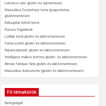
Lekváros isler glutén-és tejmentesen
Klasszikus Eszterházy torta újragondolva,
gluténmentesen
Kéksajttal töltött körte
Rumos fügelekvár
Lúdláb torta glutén-és laktózmentesen
Fanta szelet glutén-és laktózmentesen
Narancskenyér glutén-és laktózmentesen
Intelligens mákos krémes glutén- és laktózmentesen
Almás-fahéjas fánk glutén-és laktózmentesen
Klasszikus dobostorta (glutén-és laktózmentesen)
Fő témakörök
Betegségek