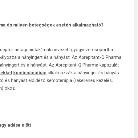
rma és milyen betegségek esetén alkalmazható?
eceptor antagonisták”-nak nevezett gyógyszercsoportba
abályozza a hányingert és a hányást. Az Aprepitant-Q Pharma
 a hányingert és a hányást. Az Aprepitant-Q Pharma kapszulát
ekkel
kombinációban
alkalmazzák a hányinger és hányás
ő és hányást előidéző kemoterápia (rákellenes kezelés,
in) okoz.
gy adása előtt