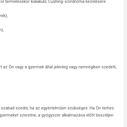
izol termelésekor kialakuló Cushing-szindróma kezelésére
ek),
),
t az Ön vagy a gyermek által jelenleg vagy nemrégiben szedett,
n szabad szedni, ha az egyértelműen szükséges. Ha Ön terhes
y gyermeket szeretne, a gyógyszer alkalmazása előtt beszéljen