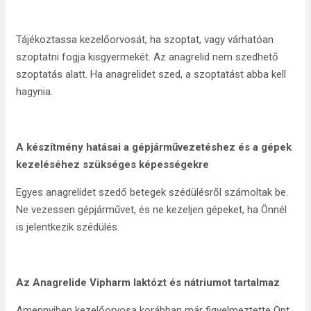
Tájékoztassa kezelőorvosát, ha szoptat, vagy várhatóan
szoptatni fogja kisgyermekét. Az anagrelid nem szedhető
szoptatás alatt. Ha anagrelidet szed, a szoptatást abba kell
hagynia.
A készítmény hatásai a gépjárművezetéshez és a gépek
kezeléséhez szükséges képességekre
Egyes anagrelidet szedő betegek szédülésről számoltak be.
Ne vezessen gépjárművet, és ne kezeljen gépeket, ha Önnél
is jelentkezik szédülés.
Az
Anagrelide Vipharm laktózt és nátriumot tartalmaz
Amennyiben kezelőorvosa korábban már figyelmeztette Önt,