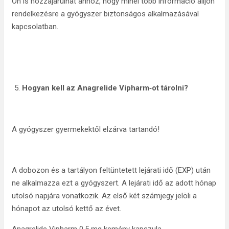
Ön is hozzájárulhat ahhoz, hogy minél több információ álljon
rendelkezésre a gyógyszer biztonságos alkalmazásával
kapcsolatban.
Hogyan kell az
Anagrelide Vipharm‑ot tárolni?
A gyógyszer gyermekektől elzárva tartandó!
A dobozon és a tartályon feltüntetett lejárati idő (EXP) után
ne alkalmazza ezt a gyógyszert. A lejárati idő az adott hónap
utolsó napjára vonatkozik. Az első két számjegy jelöli a
hónapot az utolsó kettő az évet.