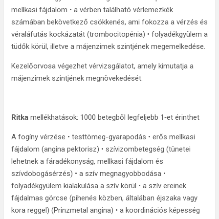
mellkasi fájdalom • a vérben található vérlemezkék
számában bekövetkező csökkenés, ami fokozza a vérzés és
véraláfutás kockázatát (trombocitopénia) • folyadékgyülem a
tüdők körül, illetve a májenzimek szintjének megemelkedése.
Kezelőorvosa végezhet vérvizsgálatot, amely kimutatja a
májenzimek szintjének megnövekedését.
Ritka
mellékhatások: 1000 betegből legfeljebb 1‑et érinthet
A fogíny vérzése • testtömeg-gyarapodás • erős mellkasi
fájdalom (angina pektorisz) • szívizombetegség (tünetei
lehetnek a fáradékonyság, mellkasi fájdalom és
szívdobogásérzés) • a szív megnagyobbodása •
folyadékgyülem kialakulása a szív körül • a szív ereinek
fájdalmas görcse (pihenés közben, általában éjszaka vagy
kora reggel) (Prinzmetal angina) • a koordinációs képesség