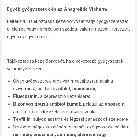
Egyéb gyógyszerek és az
Anagrelide Vipharm
Feltétlenül tájékoztassa kezelőorvosát vagy gyógyszerészét
a jelenleg vagy nemrégiben szedett, valamint szedni tervezett
egyéb gyógyszereiről.
Tájékoztassa kezelőorvosát, ha a következő gyógyszerek
valamelyikét szedi:
Olyan gyógyszerek, amelyek megváltoztathatják a
szívritmust, például
szotalol, amiodaron
;
Fluvoxamin,
a depresszió kezelésére;
Bizonyos típusú antibiotikumok
, például az
enoxacin
,
amit fertőzések kezelésére alkalmaznak;
Teofillin,
súlyos asztma és légzési panaszok kezelésére;
Szívbetegségek kezelésére használt gyógyszerek, például
milrinon, enoximon, amrinon, olprinon vagy