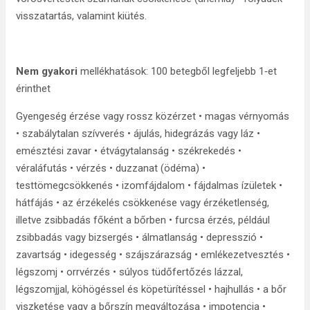
visszatartás, valamint kiütés.
Nem gyakori
mellékhatások: 100 betegből legfeljebb 1‑et
érinthet
Gyengeség érzése vagy rossz közérzet • magas vérnyomás
• szabálytalan szívverés • ájulás, hidegrázás vagy láz •
emésztési zavar • étvágytalanság • székrekedés •
véraláfutás • vérzés • duzzanat (ödéma) •
testtömegcsökkenés • izomfájdalom • fájdalmas ízületek •
hátfájás • az érzékelés csökkenése vagy érzéketlenség,
illetve zsibbadás főként a bőrben • furcsa érzés, például
zsibbadás vagy bizsergés • álmatlanság • depresszió •
zavartság • idegesség • szájszárazság • emlékezetvesztés •
légszomj • orrvérzés • súlyos tüdőfertőzés lázzal,
légszomjjal, köhögéssel és köpetürítéssel • hajhullás • a bőr
viszketése vagy a bőrszín megváltozása • impotencia •