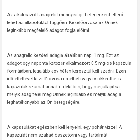
Az alkalmazott anagrelid mennyisége betegenként eltérő
lehet az állapotuktól függően. Kezelőorvosa az Önnek
leginkább megfelelő adagot fogja előírni.
Az anagrelid kezdeti adagja általában napi 1 mg. Ezt az
adagot egy naponta kétszer alkalmazott 0,5 mg‑os kapszula
formájában, legalább egy héten keresztül kell szedni. Ezen
idő elteltével kezelőorvosa emelheti vagy csökkentheti a
kapszulák számát annak érdekében, hogy megállapítsa,
melyik adag felel meg Önnek leginkább és melyik adag a
leghatékonyabb az Ön betegségére.
A kapszulákat egészben kell lenyelni, egy pohár vízzel. A
kapszulát nem szabad összetörni vagy tartalmát