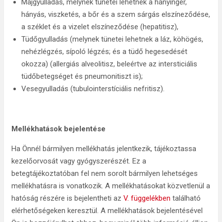
Májgyulladás, melynek tünetei lehetnek a hányinger,
hányás, viszketés, a bőr és a szem sárgás elszíneződése,
a széklet és a vizelet elszíneződése (hepatitisz),
Tüdőgyulladás (melynek tünetei lehetnek a láz, köhögés,
nehézlégzés, sípoló légzés; és a tüdő hegesedését
okozza) (allergiás alveolitisz, beleértve az intersticiális
tüdőbetegséget és pneumonitiszt is);
Vesegyulladás (tubulointerstíciális nefritisz).
Mellékhatások bejelentése
Ha Önnél bármilyen mellékhatás jelentkezik, tájékoztassa
kezelőorvosát vagy gyógyszerészét. Ez a
betegtájékoztatóban fel nem sorolt bármilyen lehetséges
mellékhatásra is vonatkozik. A mellékhatásokat közvetlenül a
hatóság részére is bejelentheti az
V. függelékben
található
elérhetőségeken keresztül. A mellékhatások bejelentésével