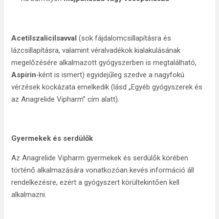
Acetilszalicilsavval
(sok fájdalomcsillapításra és
lázcsillapításra, valamint véralvadékok kialakulásának
megelőzésére alkalmazott gyógyszerben is megtalálható,
Aspirin
‑ként is ismert) egyidejűleg szedve a nagyfokú
vérzések kockázata emelkedik (lásd „Egyéb gyógyszerek és
az Anagrelide Vipharm” cím alatt).
Gyermekek és serdülők
Az Anagrelide Vipharm gyermekek és serdülők körében
történő alkalmazására vonatkozóan kevés információ áll
rendelkezésre, ezért a gyógyszert körültekintően kell
alkalmazni.