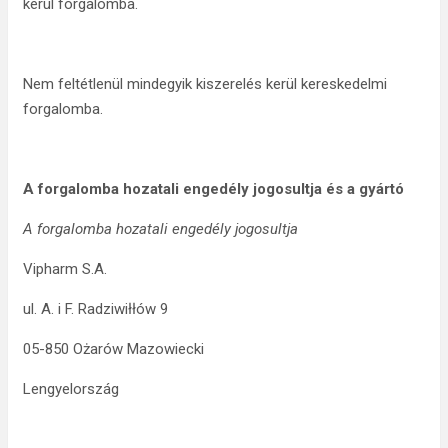
kerül forgalomba.
Nem feltétlenül mindegyik kiszerelés kerül kereskedelmi
forgalomba.
A forgalomba hozatali engedély jogosultja és a gyártó
A forgalomba hozatali engedély jogosultja
Vipharm S.A.
ul. A. i F. Radziwiłłów 9
05-850 Ożarów Mazowiecki
Lengyelország