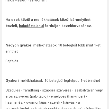
nincs vizelet) • szívroham.
Ha ezek közül a mellékhatások közül bármelyiket
észleli,
haladéktalanul
forduljon kezelőorvosához.
Nagyon gyakori
mellékhatások: 10 betegből több mint 1‑et
érinthet
Fejfájás.
Gyakori
mellékhatások: 10 betegből legfeljebb 1‑et érinthet
Szédülés • fáradtság • szapora szívverés • szabálytalan vagy
erős szívverés (palpitáció) • émelygés (hányinger) •
hasmenés, • gyomorfájás • szelek • hányás • a
vörösvértestek számának csökkenése (anémia) • folyadék-