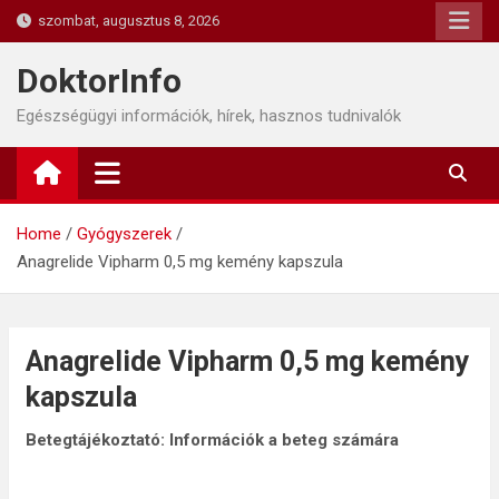
Skip
szombat, augusztus 8, 2026
to
content
DoktorInfo
Egészségügyi információk, hírek, hasznos tudnivalók
Home
Gyógyszerek
Anagrelide Vipharm 0,5 mg kemény kapszula
Anagrelide Vipharm 0,5 mg kemény
kapszula
Betegtájékoztató: Információk a beteg számára