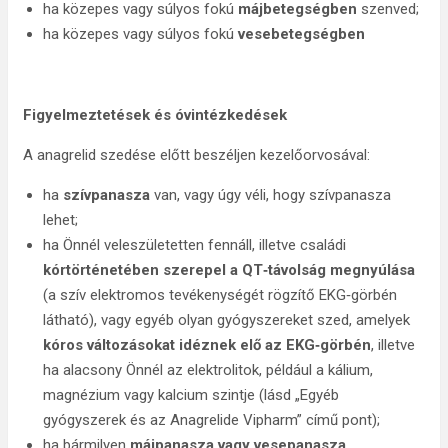
ha közepes vagy súlyos fokú
májbetegségben
szenved;
ha közepes vagy súlyos fokú
vesebetegségben
Figyelmeztetések és óvintézkedések
A anagrelid szedése előtt beszéljen kezelőorvosával:
ha
szívpanasza
van, vagy úgy véli, hogy szívpanasza
lehet;
ha Önnél veleszületetten fennáll, illetve családi
kórtörténetében szerepel a QT‑távolság megnyúlása
(a szív elektromos tevékenységét rögzítő EKG‑görbén
látható), vagy egyéb olyan gyógyszereket szed, amelyek
kóros változásokat idéznek elő az EKG‑görbén
, illetve
ha alacsony Önnél az elektrolitok, például a kálium,
magnézium vagy kalcium szintje (lásd „Egyéb
gyógyszerek és az Anagrelide Vipharm” című pont);
ha bármilyen
májpanasza vagy vesepanasza