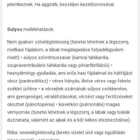
jelentkeznek. Ha aggódik, beszéljen kezelőorvosával.
Súlyos
mellékhatások:
Nem gyakori: szívelégtelenség (tünetei lehetnek a légszomj,
mellkasi fájdalom, a lábak megdagadása folyadékgyülem
miatt) • súlyos szívritmuszavar (kamrai tahikardia,
szupraventrikuláris tahikardia vagy pitvarfibrilláció) •
hasnyálmirigy-gyulladás, ami erős hasi fájdalmat és hátfájást
okoz (pankreátitisz) • véres hányás, illetve véres vagy fekete
széklet ürítése • a vérsejtek számának súlyos csökkenése,
ami gyengeséget, véraláfutásokat, vérzést vagy fertőzéseket
okozhat (páncitopénia) • kisvérköri (pulmonális) magas
vérnyomás (tünetei lehetnek a légszomj, a lábak vagy bokák
duzzanata, valamint az ajkak és a bőr kékes elszíneződése).
Ritka: veseelégtelenség (kevés vizelet ürül vagy egyáltalán