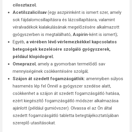
cilosztazol
;
Acetilszalicilsav
(egy aszpirinként is ismert szer, amely
sok fájdalomcsillapításra és lázcsillapításra, valamint
véralvadékok kialakulásának megelőzésére alkalmazott
gyógyszerben is megtalálható,
Aspirin
‑ként is ismert);
Egyéb,
a vérében lévő vérlemezkékkel kapcsolatos
betegségek kezelésére szolgáló gyógyszerek,
például klopidogrel
;
Omeprazol
, amely a gyomorban termelődő sav
mennyiségének csökkentésére szolgál;
Szájon át szedett fogamzásgátlók:
amennyiben súlyos
hasmenés lép fel Önnél a gyógyszer szedése alatt,
csökkenhet a szájon át szedett fogamzásgátló hatása,
ezért kiegészítő fogamzásgátló módszer alkalmazása
ajánlott (például gumióvszer). Olvassa el az Ön által
szedett fogamzásgátló tabletta betegtájékoztatójában
szereplő utasításokat.