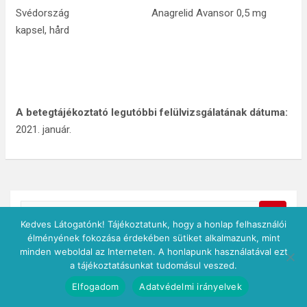
Svédország Anagrelid Avansor 0,5 mg
kapsel, hård
A betegtájékoztató legutóbbi felülvizsgálatának dátuma:
2021. január.
S
Kedves Látogatónk! Tájékoztatunk, hogy a honlap felhasználói
e
élményének fokozása érdekében sütiket alkalmazunk, mint
a
minden weboldal az Interneten. A honlapunk használatával ezt
r
a tájékoztatásunkat tudomásul veszed.
c
Legutóbbi bejegyzések
Elfogadom
Adatvédelmi irányelvek
h