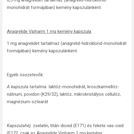
0,5 mg anagrelidet tartalmaz (anagrelid-hidroklorid-
monohidrát formájában) kemény kapszulánként.
Anagrelide Vipharm 1 mg kemény kapszula
1 mg anagrelidet tartalmaz (anagrelid-hidroklorid-monohidrát
formájában) kemény kapszulánként.
Egyéb összetevők:
A kapszula tartalma:
laktóz-monohidrát, kroszkarmellóz-
nátrium, povidon (K29/32), laktóz, mikrokristályos cellulóz,
magnézium-sztearát
Kapszulahéj:
zselatin, titán-dioxid (E171) és fekete vas-oxid
(E172, csak az Anagrelide Vipharm 1 mg kemény