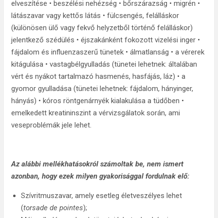
elveszítése • beszélési nehézség • bőrszárazság • migrén •
látászavar vagy kettős látás • fülcsengés, felálláskor
(különösen ülő vagy fekvő helyzetből történő felálláskor)
jelentkező szédülés • éjszakánként fokozott vizelési inger •
fájdalom és influenzaszerű tünetek • álmatlanság • a vérerek
kitágulása • vastagbélgyulladás (tünetei lehetnek: általában
vért és nyákot tartalmazó hasmenés, hasfájás, láz) • a
gyomor gyulladása (tünetei lehetnek: fájdalom, hányinger,
hányás) • kóros röntgenárnyék kialakulása a tüdőben •
emelkedett kreatininszint a vérvizsgálatok során, ami
veseproblémák jele lehet.
Az alábbi mellékhatásokról számoltak be, nem ismert
azonban, hogy ezek milyen gyakorisággal fordulnak elő:
Szívritmuszavar, amely esetleg életveszélyes lehet
(
torsade de pointes
);