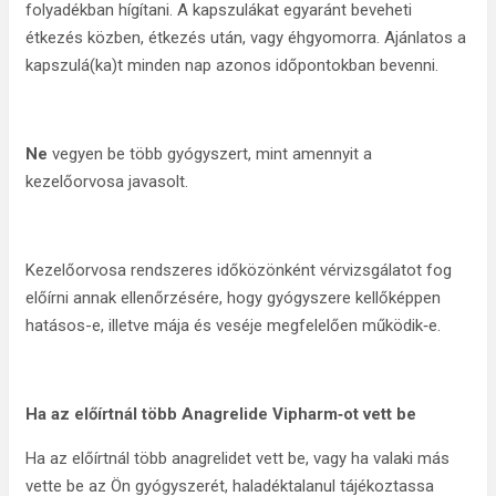
folyadékban hígítani. A kapszulákat egyaránt beveheti
étkezés közben, étkezés után, vagy éhgyomorra. Ajánlatos a
kapszulá(ka)t minden nap azonos időpontokban bevenni.
Ne
vegyen be több gyógyszert, mint amennyit a
kezelőorvosa javasolt.
Kezelőorvosa rendszeres időközönként vérvizsgálatot fog
előírni annak ellenőrzésére, hogy gyógyszere kellőképpen
hatásos-e, illetve mája és veséje megfelelően működik‑e.
Ha az előírtnál több
Anagrelide Vipharm‑ot vett be
Ha az előírtnál több anagrelidet vett be, vagy ha valaki más
vette be az Ön gyógyszerét, haladéktalanul tájékoztassa