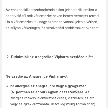
Az esszenciális trombocitémia akkor jelentkezik, amikor a
csontvelő túl sok vérlemezke néven ismert vérsejtet termel.
Ha a vérlemezkék túl nagy számban vannak jelen a vérben,
az súlyos vérkeringési és véralvadási problémákat okozhat.
Tudnivalók az
Anagrelide Vipharm szedése előtt
Ne szedje az
Anagrelide Vipharm‑ot:
ha
allergiás az anagrelidre vagy a gyógyszer
(6. pontban felsorolt) egyéb összetevőjére
. Az
allergiás reakció jelentkezhet kiütés, viszketés, az arc
vagy az ajkak duzzanata, illetve légszomj formájában;