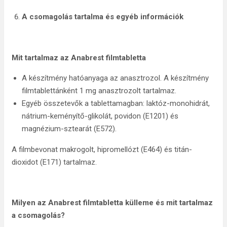
A csomagolás tartalma és egyéb információk
Mit tartalmaz az
Anabrest filmtabletta
A készítmény hatóanyaga az anasztrozol. A készítmény
filmtablettánként 1 mg anasztrozolt tartalmaz.
Egyéb összetevők a tablettamagban: laktóz-monohidrát,
nátrium-keményítő-glikolát, povidon (E1201) és
magnézium-sztearát (E572).
A filmbevonat makrogolt, hipromellózt (E464) és titán-
dioxidot (E171) tartalmaz.
Milyen az
Anabrest filmtabletta külleme és mit tartalmaz
a csomagolás?