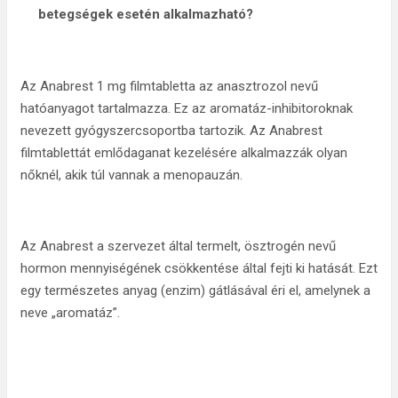
betegségek esetén
alkalmazható
?
Az Anabrest 1 mg filmtabletta az anasztrozol nevű
hatóanyagot tartalmazza. Ez az aromatáz-inhibitoroknak
nevezett gyógyszercsoportba tartozik. Az Anabrest
filmtablettát emlődaganat kezelésére alkalmazzák olyan
nőknél, akik túl vannak a menopauzán.
Az Anabrest a szervezet által termelt, ösztrogén nevű
hormon mennyiségének csökkentése által fejti ki hatását. Ezt
egy természetes anyag (enzim) gátlásával éri el, amelynek a
neve „aromatáz”.