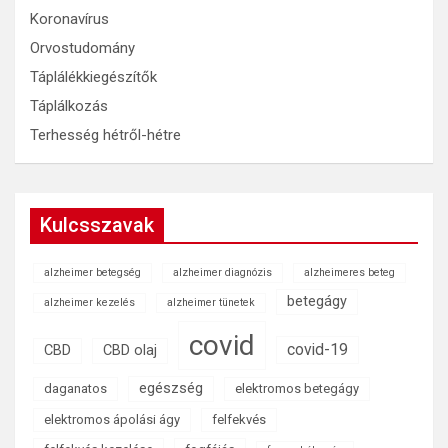
Koronavírus
Orvostudomány
Táplálékkiegészítők
Táplálkozás
Terhesség hétről-hétre
Kulcsszavak
alzheimer betegség
alzheimer diagnózis
alzheimeres beteg
betegágy
alzheimer kezelés
alzheimer tünetek
covid
covid-19
CBD
CBD olaj
egészség
daganatos
elektromos betegágy
elektromos ápolási ágy
felfekvés