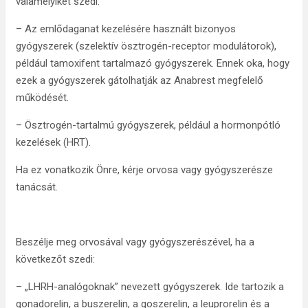
valamelyikét szedi:
– Az emlődaganat kezelésére használt bizonyos
gyógyszerek (szelektív ösztrogén-receptor modulátorok),
például tamoxifent tartalmazó gyógyszerek. Ennek oka, hogy
ezek a gyógyszerek gátolhatják az Anabrest megfelelő
működését.
– Ösztrogén-tartalmú gyógyszerek, például a hormonpótló
kezelések (HRT).
Ha ez vonatkozik Önre, kérje orvosa vagy gyógyszerésze
tanácsát.
Beszélje meg orvosával vagy gyógyszerészével, ha a
következőt szedi:
– „LHRH-analógoknak” nevezett gyógyszerek. Ide tartozik a
gonadorelin, a buszerelin, a goszerelin, a leuprorelin és a