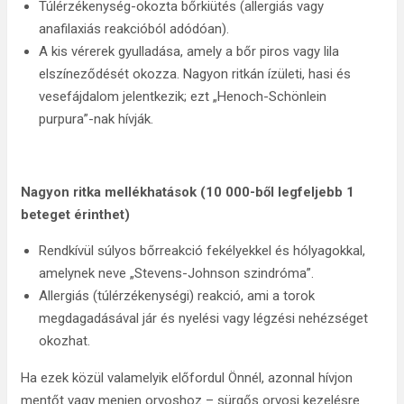
Túlérzékenység-okozta bőrkiütés (allergiás vagy
anafilaxiás reakcióból adódóan).
A kis vérerek gyulladása, amely a bőr piros vagy lila
elszíneződését okozza. Nagyon ritkán ízületi, hasi és
vesefájdalom jelentkezik; ezt „Henoch-Schönlein
purpura”-nak hívják.
Nagyon ritka mellékhatások (
10 000-ből legfeljebb 1
beteget érinthet
)
Rendkívül súlyos bőrreakció fekélyekkel és hólyagokkal,
amelynek neve „Stevens-Johnson szindróma”.
Allergiás (túlérzékenységi) reakció, ami a torok
megdagadásával jár és nyelési vagy légzési nehézséget
okozhat.
Ha ezek közül valamelyik előfordul Önnél, azonnal hívjon
mentőt vagy menjen orvoshoz – sürgős orvosi kezelésre