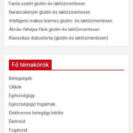
Fanta szelet glutén-és laktózmentesen
Narancskenyér glutén-és laktózmentesen
Intelligens mákos krémes glutén- és laktózmentesen
Almás-fahéjas fánk glutén-és laktózmentesen
Klasszikus dobostorta (glutén-és laktózmentesen)
Fő témakörök
Betegségek
Cikkek
Egészségügy
Egészségügyi fogalmak
Elektromos betegágy bérlés
Életmód
Fogászat