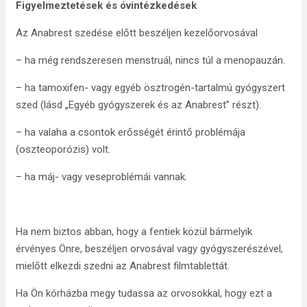
Figyelmeztetések és óvintézkedések
Az Anabrest szedése előtt beszéljen kezelőorvosával
– ha még rendszeresen menstruál, nincs túl a menopauzán.
– ha tamoxifen- vagy egyéb ösztrogén-tartalmú gyógyszert
szed (lásd „Egyéb gyógyszerek és az Anabrest” részt).
– ha valaha a csontok erősségét érintő problémája
(oszteoporózis) volt.
– ha máj- vagy veseproblémái vannak.
Ha nem biztos abban, hogy a fentiek közül bármelyik
érvényes Önre, beszéljen orvosával vagy gyógyszerészével,
mielőtt elkezdi szedni az Anabrest filmtablettát.
Ha Ön kórházba megy tudassa az orvosokkal, hogy ezt a