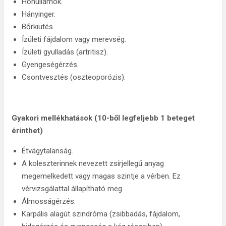
Hőhullámok.
Hányinger.
Bőrkiütés.
Ízületi fájdalom vagy merevség.
Ízületi gyulladás (artritisz).
Gyengeségérzés.
Csontvesztés (oszteoporózis).
Gyakori mellékhatások (
10-ből legfeljebb 1 beteget
érinthet
)
Étvágytalanság.
A koleszterinnek nevezett zsírjellegű anyag
megemelkedett vagy magas szintje a vérben. Ez
vérvizsgálattal állapítható meg.
Álmosságérzés.
Karpális alagút szindróma (zsibbadás, fájdalom,