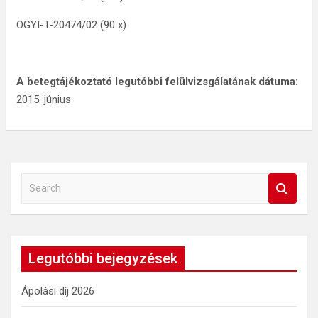
OGYI-T-20474/02 (90 x)
A betegtájékoztató legutóbbi felülvizsgálatának dátuma:
2015. június
S
e
a
r
c
Legutóbbi bejegyzések
h
Ápolási díj 2026