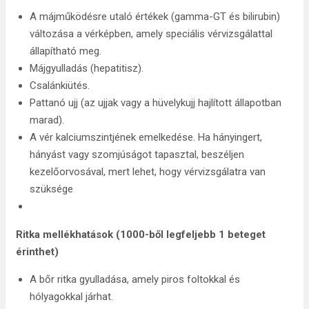
A májműködésre utaló értékek (gamma-GT és bilirubin)
változása a vérképben, amely speciális vérvizsgálattal
állapítható meg.
Májgyulladás (hepatitisz).
Csalánkiütés.
Pattanó ujj (az ujjak vagy a hüvelykujj hajlított állapotban
marad).
A vér kalciumszintjének emelkedése. Ha hányingert,
hányást vagy szomjúságot tapasztal, beszéljen
kezelőorvosával, mert lehet, hogy vérvizsgálatra van
szüksége
Ritka mellékhatások (
1000-ből legfeljebb 1 beteget
érinthet
)
A bőr ritka gyulladása, amely piros foltokkal és
hólyagokkal járhat.