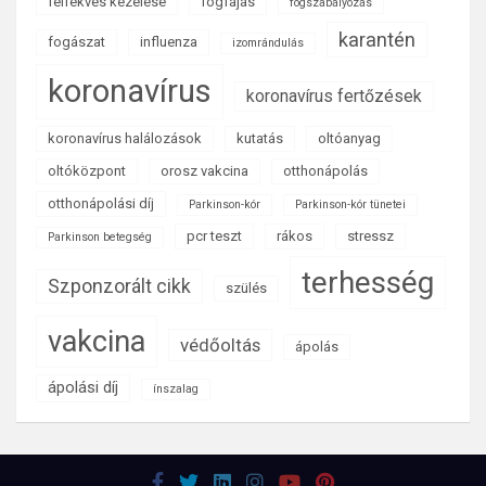
felfekvés kezelése
fogfájás
fogszabályozás
karantén
fogászat
influenza
izomrándulás
koronavírus
koronavírus fertőzések
koronavírus halálozások
kutatás
oltóanyag
oltóközpont
orosz vakcina
otthonápolás
otthonápolási díj
Parkinson-kór
Parkinson-kór tünetei
pcr teszt
rákos
stressz
Parkinson betegség
terhesség
Szponzorált cikk
szülés
vakcina
védőoltás
ápolás
ápolási díj
ínszalag