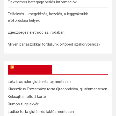
Elektromos betegágy bérlés információk
Felfekvés – megelőzés, kezelés, a leggyakoribb
előfordulási helyek
Egészséges életmód az irodában
Milyen panaszokkal forduljunk ortopéd szakorvoshoz?
OkosReceptek
Lekváros isler glutén-és tejmentesen
Klasszikus Eszterházy torta újragondolva, gluténmentesen
Kéksajttal töltött körte
Rumos fügelekvár
Lúdláb torta glutén-és laktózmentesen