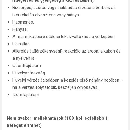
hidegérzés és gyengeség a kéz részeiben).
Bizsergés, szúrás vagy zsibbadás érzése a bőrben; az
ízérzékelés elvesztése vagy hiánya.
Hasmenés.
Hányás.
A májműködésre utaló értékek változása a vérképben.
Hajhullás.
Allergiás (túlérzékenységi) reakciók, az arcon, ajkakon és
a nyelven is.
Csontfájdalom.
Hüvelyszárazság.
Hüvelyi vérzés (általában a kezelés első néhány hetében –
ha a vérzés folytatódik, beszéljen orvosával).
Izomfájdalom
Nem gyakori mellékhatások (
100-ból legfeljebb 1
beteget érinthet
)