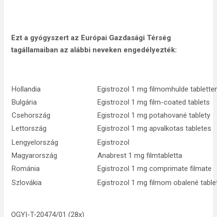
Ezt a gyógyszert az Európai Gazdasági Térség
tagállamaiban az alábbi neveken engedélyezték:
Hollandia
Egistrozol 1 mg filmomhulde tablette
Bulgária
Egistrozol 1 mg film-coated tablets
Csehország
Egistrozol 1 mg potahované tablety
Lettország
Egistrozol 1 mg apvalkotas tabletes
Lengyelország
Egistrozol
Magyarország
Anabrest 1 mg filmtabletta
Románia
Egistrozol 1 mg comprimate filmate
Szlovákia
Egistrozol 1 mg filmom obalené table
OGYI-T-20474/01 (28x)