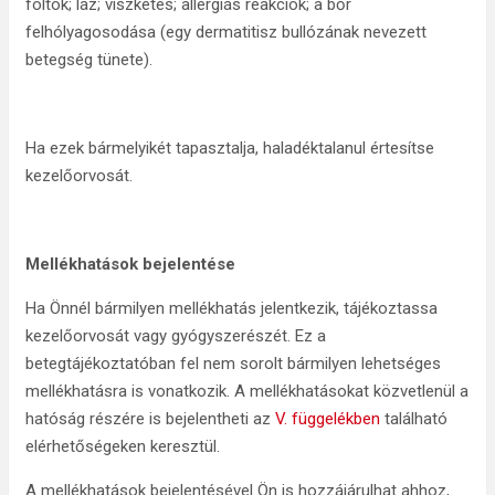
foltok; láz; viszketés; allergiás reakciók; a bőr
felhólyagosodása (egy dermatitisz bullózának nevezett
betegség tünete).
Ha ezek bármelyikét tapasztalja, haladéktalanul értesítse
kezelőorvosát.
Mellékhatások bejelentése
Ha Önnél bármilyen mellékhatás jelentkezik, tájékoztassa
kezelőorvosát vagy gyógyszerészét. Ez a
betegtájékoztatóban fel nem sorolt bármilyen lehetséges
mellékhatásra is vonatkozik. A mellékhatásokat közvetlenül a
hatóság részére is bejelentheti az
V. függelékben
található
elérhetőségeken keresztül.
A mellékhatások bejelentésével Ön is hozzájárulhat ahhoz,