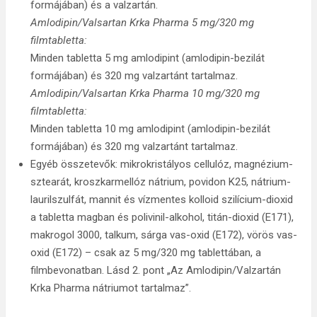
formájában) és a valzartán.
Amlodipin/Valsartan Krka Pharma 5 mg/320 mg
filmtabletta:
Minden tabletta 5 mg amlodipint (amlodipin-bezilát
formájában) és 320 mg valzartánt tartalmaz.
Amlodipin/Valsartan Krka Pharma 10 mg/320 mg
filmtabletta:
Minden tabletta 10 mg amlodipint (amlodipin-bezilát
formájában) és 320 mg valzartánt tartalmaz.
Egyéb összetevők: mikrokristályos cellulóz, magnézium-
sztearát, kroszkarmellóz nátrium, povidon K25, nátrium-
laurilszulfát, mannit és vízmentes kolloid szilícium-dioxid
a tabletta magban és polivinil-alkohol, titán-dioxid (E171),
makrogol 3000, talkum, sárga vas-oxid (E172), vörös vas-
oxid (E172) – csak az 5 mg/320 mg tablettában, a
filmbevonatban. Lásd 2. pont „Az Amlodipin/Valzartán
Krka Pharma nátriumot tartalmaz”.