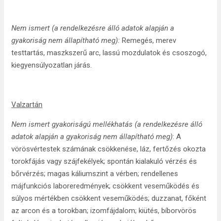
Nem ismert (a rendelkezésre álló adatok alapján a
gyakoriság nem állapítható meg):
Remegés, merev
testtartás, maszkszerű arc, lassú mozdulatok és csoszogó,
kiegyensúlyozatlan járás.
Valzartán
Nem ismert gyakoriságú mellékhatás (a rendelkezésre álló
adatok alapján a gyakoriság nem állapítható meg)
: A
vörösvértestek számának csökkenése, láz, fertőzés okozta
torokfájás vagy szájfekélyek; spontán kialakuló vérzés és
bőrvérzés; magas káliumszint a vérben; rendellenes
májfunkciós laboreredmények; csökkent veseműködés és
súlyos mértékben csökkent veseműködés; duzzanat, főként
az arcon és a torokban; izomfájdalom; kiütés, bíborvörös