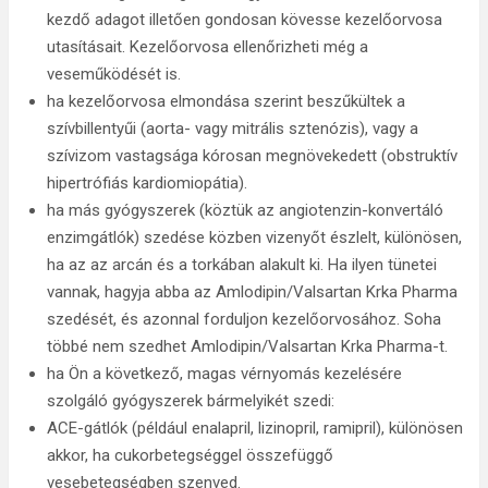
kezdő adagot illetően gondosan kövesse kezelőorvosa
utasításait. Kezelőorvosa ellenőrizheti még a
veseműködését is.
ha kezelőorvosa elmondása szerint beszűkültek a
szívbillentyűi (aorta- vagy mitrális sztenózis), vagy a
szívizom vastagsága kórosan megnövekedett (obstruktív
hipertrófiás kardiomiopátia).
ha más gyógyszerek (köztük az angiotenzin-konvertáló
enzimgátlók) szedése közben vizenyőt észlelt, különösen,
ha az az arcán és a torkában alakult ki. Ha ilyen tünetei
vannak, hagyja abba az Amlodipin/Valsartan Krka Pharma
szedését, és azonnal forduljon kezelőorvosához. Soha
többé nem szedhet Amlodipin/Valsartan Krka Pharma-t.
ha Ön a következő, magas vérnyomás kezelésére
szolgáló gyógyszerek bármelyikét szedi:
ACE-gátlók (például enalapril, lizinopril, ramipril), különösen
akkor, ha cukorbetegséggel összefüggő
vesebetegségben szenved.