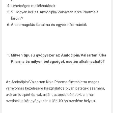
Lehetséges mellékhatások
5. Hogyan kell az Amlodipin/Valsartan Krka Pharma-t
tárolni?
A csomagolás tartalma és egyéb információk
Milyen típusú
gyógyszer
az
Amlodipin/Valsartan Krka
Pharma
és milyen betegségek esetén
alkalmazható
?
Az Amlodipin/Valsartan Krka Pharma filmtabletta magas
vérnyomás kezelésére használatos olyan betegek számára,
akik amlodipint és valzartánt azonos dózisokban már
szednek, a két gyógyszer külön-külön szedése helyett.