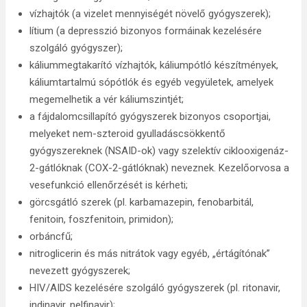
vízhajtók (a vizelet mennyiségét növelő gyógyszerek);
lítium (a depresszió bizonyos formáinak kezelésére
szolgáló gyógyszer);
káliummegtakarító vízhajtók, káliumpótló készítmények,
káliumtartalmú sópótlók és egyéb vegyületek, amelyek
megemelhetik a vér káliumszintjét;
a fájdalomcsillapító gyógyszerek bizonyos csoportjai,
melyeket nem-szteroid gyulladáscsökkentő
gyógyszereknek (NSAID-ok) vagy szelektív ciklooxigenáz-
2-gátlóknak (COX-2-gátlóknak) neveznek. Kezelőorvosa a
vesefunkció ellenőrzését is kérheti;
görcsgátló szerek (pl. karbamazepin, fenobarbitál,
fenitoin, foszfenitoin, primidon);
orbáncfű;
nitroglicerin és más nitrátok vagy egyéb, „értágítónak”
nevezett gyógyszerek;
HIV/AIDS kezelésére szolgáló gyógyszerek (pl. ritonavir,
indinavir, nelfinavir);