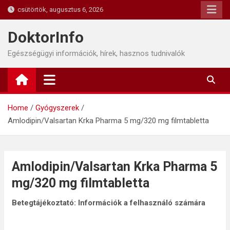
Skip
csütörtök, augusztus 6, 2026
to
content
DoktorInfo
Egészségügyi információk, hírek, hasznos tudnivalók
Home
Gyógyszerek
Amlodipin/Valsartan Krka Pharma 5 mg/320 mg filmtabletta
Amlodipin/Valsartan Krka Pharma 5
mg/320 mg filmtabletta
Betegtájékoztató: Információk a felhasználó számára