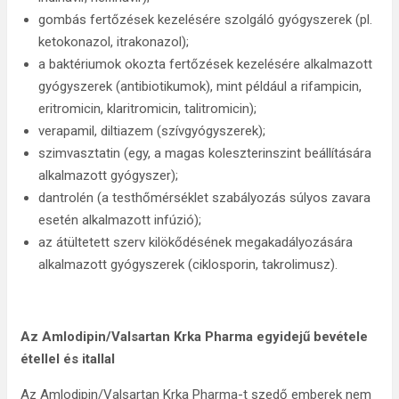
gombás fertőzések kezelésére szolgáló gyógyszerek (pl.
ketokonazol, itrakonazol);
a baktériumok okozta fertőzések kezelésére alkalmazott
gyógyszerek (antibiotikumok), mint például a rifampicin,
eritromicin, klaritromicin, talitromicin);
verapamil, diltiazem (szívgyógyszerek);
szimvasztatin (egy, a magas koleszterinszint beállítására
alkalmazott gyógyszer);
dantrolén (a testhőmérséklet szabályozás súlyos zavara
esetén alkalmazott infúzió);
az átültetett szerv kilökődésének megakadályozására
alkalmazott gyógyszerek (ciklosporin, takrolimusz).
Az Amlodipin/Valsartan Krka Pharma egyidejű bevétele
étellel és itallal
Az Amlodipin/Valsartan Krka Pharma-t szedő emberek nem