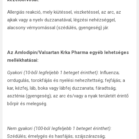
Allergiás reakció, mely kiütéssel, viszketéssel, az arc, az
ajkak vagy a nyelv duzzanatával, légzési nehézséggel,
alacsony vérnyomással (szédülés, gyengeség) jár.
Az Amlodipin/Valsartan Krka Pharma egyéb lehetséges
mellékhatásai:
Gyakori (10-ből legfeljebb 1 beteget érinthet)
: Influenza;
orrdugulás, torokfájás és nyelési nehezítettség; fejfájás; a
kar, kézfej, láb, boka vagy lábfej duzzanata; fáradtság;
aszténia (gyengeség); az arc és/vagy a nyak területét érintő
bőrpír és melegség.
Nem gyakori (100-ból legfeljebb 1 beteget érinthet)
:
Szédülés; émelygés és hasfájás; szájszárazság;