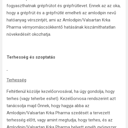
fogyaszthatnak grépfrútot és grépfrútlevet. Ennek az az oka,
hogy a grépfrút és a grépfrútlé emelheti az amlodipin nevű
hatóanyag vérszintjét, ami az Amlodipin/Valsartan Krka
Pharma vérnyomáscsökkentő hatásának kiszámíthatatlan
növekedését okozhatja.
Terhesség és szoptatás
Terhesség
Feltétlenül közölje kezelőorvosával, ha úgy gondolja, hogy
terhes (vagy teherbe eshet). Kezelőorvosa rendszerint azt
tanácsolja majd Önnek, hogy hagyja abba az
Amlodipin/Valsartan Krka Pharma szedését a tervezett
terhesség előtt, vagy amint megtudja, hogy terhes, és az
Amlodipin/Valsartan Krka Pharma helyett egyéb gyógyszer