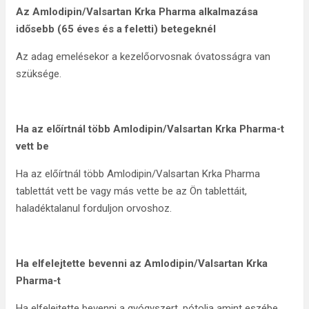
Az Amlodipin/Valsartan Krka Pharma alkalmazása
idősebb (65 éves és a feletti) betegeknél
Az adag emelésekor a kezelőorvosnak óvatosságra van
szüksége.
Ha az előírtnál több Amlodipin/Valsartan Krka Pharma-t
vett be
Ha az előírtnál több Amlodipin/Valsartan Krka Pharma
tablettát vett be vagy más vette be az Ön tablettáit,
haladéktalanul forduljon orvoshoz.
Ha elfelejtette bevenni az Amlodipin/Valsartan Krka
Pharma-t
Ha elfelejtette bevenni a gyógyszert, pótolja amint eszébe