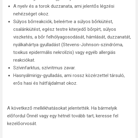
A nyelv és a torok duzzanata, ami jelentős légzési
nehézséget okoz.
Súlyos bőrreakciók, beleértve a súlyos bőrkiütést,
csalánkiütést, egész testre kiterjedő bőrpírt, súlyos
viszketés, a bőr felhólyagosodását, hámlását, duzzanatát,
nyálkahártya gyulladást (Stevens-Johnson-szindróma,
toxikus epidermális nekrolízis) vagy egyéb allergiás
reakciókat.
Szívinfarktus, szívritmus zavar.
Hasnyálmirigy-gyulladás, ami rossz közérzettel társuló,
erős hasi és hátfájdalmat okoz.
A következő mellékhatásokat jelentették. Ha bármelyik
előfordul Önnél vagy egy hétnél tovább tart, keresse fel
kezelőorvosát.