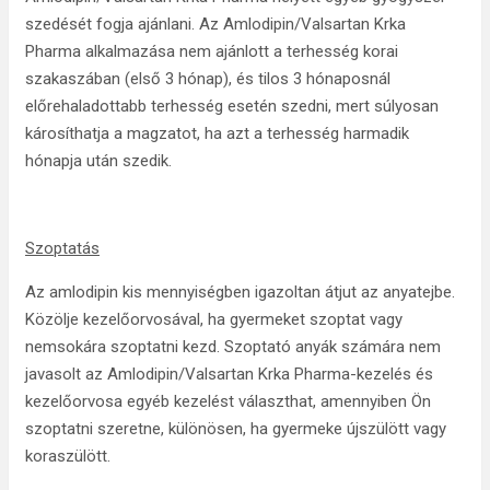
szedését fogja ajánlani. Az Amlodipin/Valsartan Krka
Pharma alkalmazása nem ajánlott a terhesség korai
szakaszában (első 3 hónap), és tilos 3 hónaposnál
előrehaladottabb terhesség esetén szedni, mert súlyosan
károsíthatja a magzatot, ha azt a terhesség harmadik
hónapja után szedik.
Szoptatás
Az amlodipin kis mennyiségben igazoltan átjut az anyatejbe.
Közölje kezelőorvosával, ha gyermeket szoptat vagy
nemsokára szoptatni kezd. Szoptató anyák számára nem
javasolt az Amlodipin/Valsartan Krka Pharma-kezelés és
kezelőorvosa egyéb kezelést választhat, amennyiben Ön
szoptatni szeretne, különösen, ha gyermeke újszülött vagy
koraszülött.