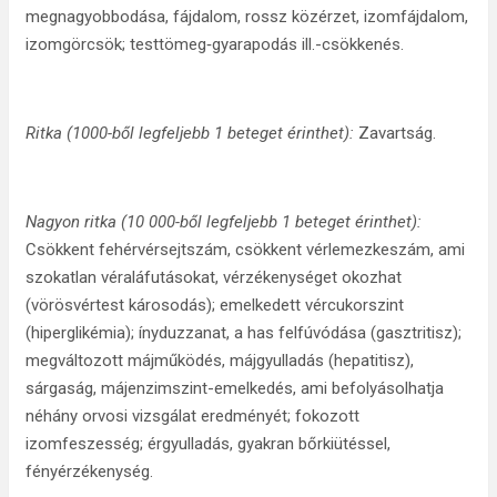
megnagyobbodása, fájdalom, rossz közérzet, izomfájdalom,
izomgörcsök; testtömeg‑gyarapodás ill.-csökkenés.
Ritka (1000-ből legfeljebb 1 beteget érinthet):
Zavartság.
Nagyon ritka (10 000-ből legfeljebb 1 beteget érinthet):
Csökkent fehérvérsejtszám, csökkent vérlemezkeszám, ami
szokatlan véraláfutásokat, vérzékenységet okozhat
(vörösvértest károsodás); emelkedett vércukorszint
(hiperglikémia); ínyduzzanat, a has felfúvódása (gasztritisz);
megváltozott májműködés, májgyulladás (hepatitisz),
sárgaság, májenzimszint-emelkedés, ami befolyásolhatja
néhány orvosi vizsgálat eredményét; fokozott
izomfeszesség; érgyulladás, gyakran bőrkiütéssel,
fényérzékenység.