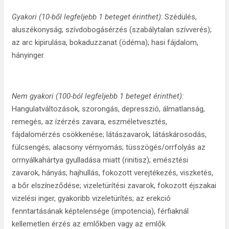
Gyakori (10-ből legfeljebb 1 beteget érinthet)
: Szédülés,
aluszékonyság; szívdobogásérzés (szabálytalan szívverés);
az arc kipirulása, bokaduzzanat (ödéma); hasi fájdalom,
hányinger.
Nem gyakori (100-ból legfeljebb 1 beteget érinthet):
Hangulatváltozások, szorongás, depresszió, álmatlanság,
remegés, az ízérzés zavara, eszméletvesztés,
fájdalomérzés csökkenése; látászavarok, látáskárosodás,
fülcsengés; alacsony vérnyomás; tüsszögés/orrfolyás az
orrnyálkahártya gyulladása miatt (rinitisz); emésztési
zavarok, hányás; hajhullás, fokozott verejtékezés, viszketés,
a bőr elszíneződése; vizeletürítési zavarok, fokozott éjszakai
vizelési inger, gyakoribb vizeletürítés; az erekció
fenntartásának képtelensége (impotencia), férfiaknál
kellemetlen érzés az emlőkben vagy az emlők