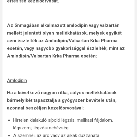
értesítse kezelőorvosát.
Az önmagában alkalmazott amlodipin vagy valzartán
mellett jelentett olyan mellékhatások, melyek egyikét
sem észlelték az Amlodipin/Valsartan Krka Pharma
esetén, vagy nagyobb gyakorisággal észlelték, mint az
Amlodipin/Valsartan Krka Pharma esetén:
Amlodipin
Ha a következő nagyon ritka, súlyos mellékhatások
bármelyikét tapasztalja a gyógyszer bevétele után,
azonnal beszéljen kezelőorvosával:
Hirtelen kialakuló sípoló légzés, mellkasi fájdalom,
légszomj, légzési nehézség.
A szemhéj, az arc vagy az ajkak duzzanata.