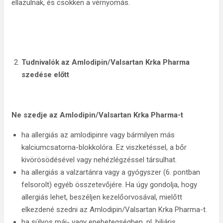
ellazulnak, és csökken a vérnyomás.
Tudnivalók az Amlodipin/Valsartan Krka Pharma
szedése előtt
Ne szedje az
Amlodipin/Valsartan Krka Pharma
-t
ha allergiás az amlodipinre vagy bármilyen más
kalciumcsatorna-blokkolóra. Ez viszketéssel, a bőr
kivörösödésével vagy nehézlégzéssel társulhat.
ha allergiás a valzartánra vagy a gyógyszer (6. pontban
felsorolt) egyéb összetevőjére. Ha úgy gondolja, hogy
allergiás lehet, beszéljen kezelőorvosával, mielőtt
elkezdené szedni az Amlodipin/Valsartan Krka Pharma-t.
ha súlyos máj- vagy epebetegségben, pl. biliáris