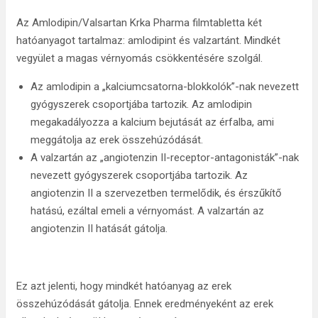
Az Amlodipin/Valsartan Krka Pharma filmtabletta két
hatóanyagot tartalmaz: amlodipint és valzartánt. Mindkét
vegyület a magas vérnyomás csökkentésére szolgál.
Az amlodipin a „kalciumcsatorna-blokkolók”-nak nevezett
gyógyszerek csoportjába tartozik. Az amlodipin
megakadályozza a kalcium bejutását az érfalba, ami
meggátolja az erek összehúzódását.
A valzartán az „angiotenzin II-receptor-antagonisták”-nak
nevezett gyógyszerek csoportjába tartozik. Az
angiotenzin II a szervezetben termelődik, és érszűkítő
hatású, ezáltal emeli a vérnyomást. A valzartán az
angiotenzin II hatását gátolja.
Ez azt jelenti, hogy mindkét hatóanyag az erek
összehúzódását gátolja. Ennek eredményeként az erek