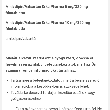
Amlodipin/Valsartan Krka Pharma 5 mg/320 mg
filmtabletta
Amlodipin/Valsartan Krka Pharma 10 mg/320 mg
filmtabletta
amlodipin/valzartán
Mielőtt elkezdi szedni ezt a gyógyszert, olvassa el
figyelmesen az alábbi
betegtájékoztatót, mert az Ön
számára fontos információkat tartalmaz
.
Tartsa meg a betegtájékoztatót, mert a benne szereplő
információkra a későbbiekben is szüksége lehet.
További kérdéseivel forduljon kezelőorvosához vagy
gyógyszerészéhez.
– Ezt a gyógyszert az orvos kizárólag Önnek írta fel. Ne