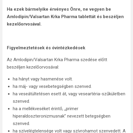
Ha ezek bármelyike érvényes Önre, ne vegyen be
Amlodipin/Valsartan Krka Pharma tablettát és beszéljen
kezelőorvosával.
Figyelmeztetések és óvintézkedések
Az Amlodipin/Valsartan Krka Pharma szedése előtt
beszéljen kezelőorvosával:
ha hányt vagy hasmenése volt.
ha máj- vagy vesebetegségben szenved.
ha veseátültetésen esett át, vagy veseartéria-szűkületben
szenved.
ha a mellékveséket érintő, „primer
hiperaldoszteronizmusnak” nevezett betegségben
szenved.
ha szívelégtelensége volt vagy szívrohamot szenvedett. A