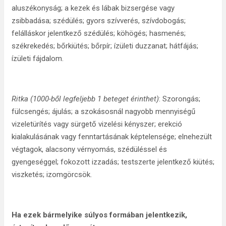
aluszékonyság; a kezek és lábak bizsergése vagy
zsibbadása; szédülés; gyors szívverés, szívdobogás;
felálláskor jelentkező szédülés; köhögés; hasmenés;
székrekedés; bőrkiütés; bőrpír; ízületi duzzanat; hátfájás;
ízületi fájdalom.
Ritka (1000-ből legfeljebb 1 beteget érinthet)
: Szorongás;
fülcsengés; ájulás; a szokásosnál nagyobb mennyiségű
vizeletürítés vagy sürgető vizelési kényszer; erekció
kialakulásának vagy fenntartásának képtelensége; elnehezült
végtagok, alacsony vérnyomás, szédüléssel és
gyengeséggel; fokozott izzadás; testszerte jelentkező kiütés;
viszketés; izomgörcsök.
Ha ezek bármelyike súlyos formában jelentkezik,