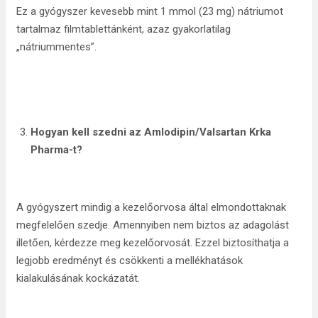
Ez a gyógyszer kevesebb mint 1 mmol (23 mg) nátriumot
tartalmaz filmtablettánként, azaz gyakorlatilag
„nátriummentes”.
Hogyan kell szedni az Amlodipin/Valsartan Krka
Pharma
-t
?
A gyógyszert mindig a kezelőorvosa által elmondottaknak
megfelelően szedje. Amennyiben nem biztos az adagolást
illetően, kérdezze meg kezelőorvosát. Ezzel biztosíthatja a
legjobb eredményt és csökkenti a mellékhatások
kialakulásának kockázatát.