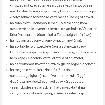
cirrózisban (az epeutak elzáródása vagy fertőződése
miatt kialakuló májzsugor), vagy kolesztázisban (az epe
elfolyásának csökkenése vagy megszűnése) szenved.
ha több mint 3 hónapos terhes. (A terhesség korai
szakaszában is javasolt elkerülni az Amlodipin/Valsartan
Krka Pharma szedését, lásd a Terhesség című részt).
ha nagyon alacsony a vérnyomása (hipotónia).
ha aortabillentyű szűkülete (aortasztenózis) vagy
kardiogén sokkja van (egy olyan betegség, amikor a szív
nem képes elegendő vérrel ellátni a szervezetet).
ha szívrohamot követően szívelégtelenségben szenved.
ha magas a vércukorszintje és 2-es típusú
cukorbetegségben (más néven nem-inzulinfüggő
diabétesz mellitusz) szenved vagy károsodott a
veseműködése és aliszkirén hatóanyag-tartalmú
vérnyomáscsökkentő gyógyszeres kezelést kap.