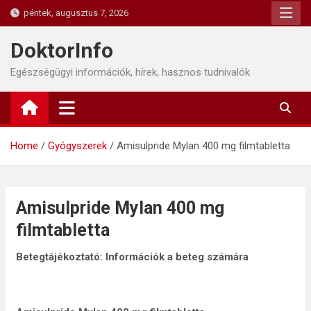
Skip
péntek, augusztus 7, 2026
to
content
DoktorInfo
Egészségügyi információk, hírek, hasznos tudnivalók
Home
Gyógyszerek
Amisulpride Mylan 400 mg filmtabletta
Amisulpride Mylan 400 mg
filmtabletta
Betegtájékoztató: Információk a beteg számára