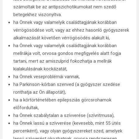
számoltak be az antipszichotikumokat nem szedő
betegekhez viszonyítva.
ha Önnek vagy valamelyik családtagjának korábban
vérrögösödése volt, vagy az ehhez hasonló gyógyszerek
alkalmazását követően vérrögösödés alakult ki,
ha Önnek vagy valamelyik családtagjának korábban
mellrákja volt, orvosa gondos megfigyelés alatt fogja
tartani, mert az amiszulprid fokozhatja a mellrák
kialakulásának kockázatát,
ha Önnek veseproblémái vannak,
ha Parkinson-kórban szenved (a gyógyszer szedése
ronthatja az Ön állapotát),
ha a kórtörténetében epilepsziás görcsrohamok
előfordultak,
ha Önnek szabálytalan a szívverése (szívritmusa),
ha Önnek lassú a szívverése (kevesebb, mint 55 ütés
percenként), vagy olyan gyógyszereket szed, amelyek
lassú szívverést okozhatnak, orvosa rendszeresen