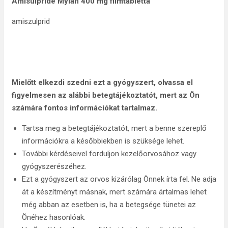
Amisulpride Mylan 400 mg filmtabletta
amiszulprid
Mielőtt elkezdi szedni ezt a gyógyszert, olvassa el
figyelmesen az alábbi betegtájékoztatót,
mert az Ön
számára fontos információkat tartalmaz
.
Tartsa meg a betegtájékoztatót, mert a benne szereplő
információkra a későbbiekben is szüksége lehet.
További kérdéseivel forduljon kezelőorvosához vagy
gyógyszerészéhez.
Ezt a gyógyszert az orvos kizárólag Önnek írta fel. Ne adja
át a készítményt másnak, mert számára ártalmas lehet
még abban az esetben is, ha a betegsége tünetei az
Önéhez hasonlóak.