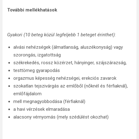
További mellékhatások
Gyakori (10 beteg közül legfeljebb 1 beteget érinthet):
alvási nehézségek (álmatlanság, aluszékonyság) vagy
szorongás, izgatottság
székrekedés, rossz közérzet, hányinger, szájszárazság,
testtömeg gyarapodás
orgazmus képesség nehézségei, erekciós zavarok
szokatlan tejszivárgás az emlőből (nőknél és férfiaknál),
emlőfájdalom
mell megnagyobbodása (férfiaknál)
a havi vérzések elmaradása
alacsony vérnyomás (mely szédülést okozhat)