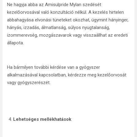
Ne hagyja abba az Amisulpride Mylan szedését
kezelőorvosával való konzultáció nélkül. A kezelés hirtelen
abbahagyása elvonási tüneteket okozhat, úgymint hányinger,
hányás, izzadás, álmatlanság, súlyos nyugtalanság,
izommerevség, mozgászavarok vagy visszaállhat az eredeti
állapota.
Ha bármilyen további kérdése van a gyógyszer
alkalmazásával kapcsolatban, kérdezze meg kezelőorvosát
vagy gyógyszerészét.
Lehetséges mellékhatások