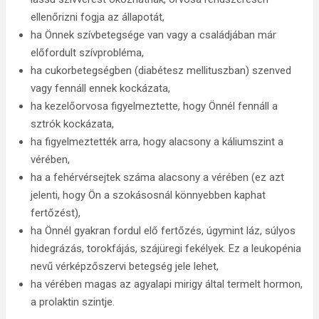
ellenőrizni fogja az állapotát,
ha Önnek szívbetegsége van vagy a családjában már
előfordult szívprobléma,
ha cukorbetegségben (diabétesz mellituszban) szenved
vagy fennáll ennek kockázata,
ha kezelőorvosa figyelmeztette, hogy Önnél fennáll a
sztrók kockázata,
ha figyelmeztették arra, hogy alacsony a káliumszint a
vérében,
ha a fehérvérsejtek száma alacsony a vérében (ez azt
jelenti, hogy Ön a szokásosnál könnyebben kaphat
fertőzést),
ha Önnél gyakran fordul elő fertőzés, úgymint láz, súlyos
hidegrázás, torokfájás, szájüregi fekélyek. Ez a leukopénia
nevű vérképzőszervi betegség jele lehet,
ha vérében magas az agyalapi mirigy által termelt hormon,
a prolaktin szintje.