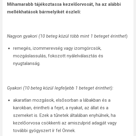
Mihamarabb tájékoztassa kezelőorvosát, ha az alábbi
mellékhatások bármelyikét észleli:
Nagyon gyakori (10 beteg közül több mint 1 beteget érinthet
)
remegés, izommerevség vagy izomgörcsök,
mozgáslassulás, fokozott nyálelválasztás és
nyugtalanság.
Gyakori (10 beteg közül legfeljebb 1 beteget érinthet):
akaratlan mozgások, elsősorban a lábakban és a
karokban, érintheti a fejet, a nyakat, az állat és a
szemeket is. Ezek a tűnetek általában enyhülnek, ha
kezelőorvosa csökkenti az amiszulprid adagját vagy
további gyógyszert ír fel Önnek.