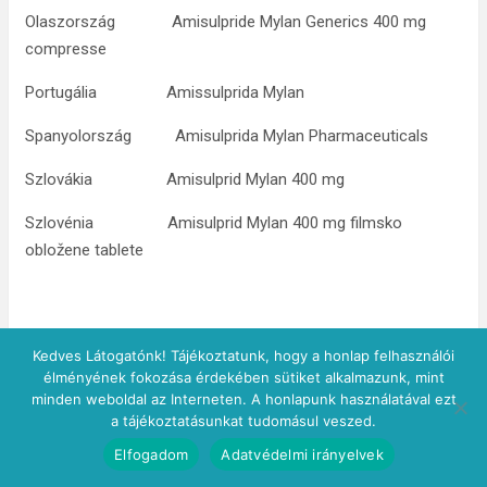
Olaszország Amisulpride Mylan Generics 400 mg
compresse
Portugália Amissulprida Mylan
Spanyolország Amisulprida Mylan Pharmaceuticals
Szlovákia Amisulprid Mylan 400 mg
Szlovénia Amisulprid Mylan 400 mg filmsko
obložene tablete
OGYI-T-21817/10 30 db filmtabletta
Kedves Látogatónk! Tájékoztatunk, hogy a honlap felhasználói
PVC/Alumínium buborékcsomagolásban
élményének fokozása érdekében sütiket alkalmazunk, mint
minden weboldal az Interneten. A honlapunk használatával ezt
OGYI-T-21817/11 60 db filmtabletta
a tájékoztatásunkat tudomásul veszed.
PVC/Alumínium buborékcsomagolásban
Elfogadom
Adatvédelmi irányelvek
OGYI-T-21817/12 100 db filmtabletta