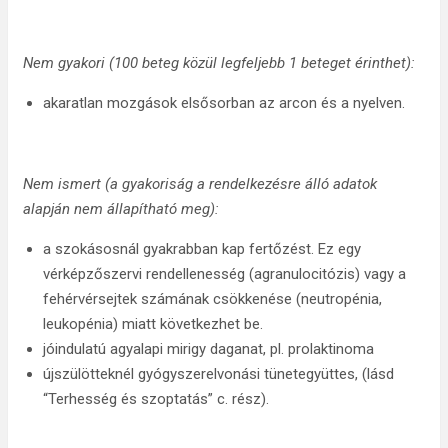
Nem gyakori (100 beteg közül legfeljebb 1 beteget érinthet):
akaratlan mozgások elsősorban az arcon és a nyelven.
Nem ismert (
a gyakoriság a rendelkezésre álló adatok
alapján nem állapítható meg):
a szokásosnál gyakrabban kap fertőzést. Ez egy
vérképzőszervi rendellenesség (agranulocitózis) vagy a
fehérvérsejtek számának csökkenése (neutropénia,
leukopénia) miatt következhet be.
jóindulatú agyalapi mirigy daganat, pl. prolaktinoma
újszülötteknél gyógyszerelvonási tünetegyüttes, (lásd
“Terhesség és szoptatás” c. rész).