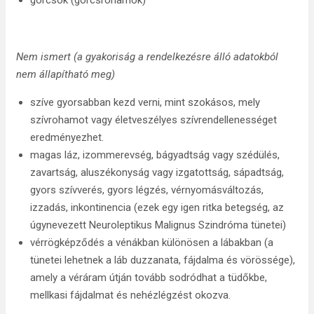
görcsök (görcsrohamok)
Nem ismert (a gyakoriság a rendelkezésre álló adatokból
nem állapítható meg)
szíve gyorsabban kezd verni, mint szokásos, mely
szívrohamot vagy életveszélyes szívrendellenességet
eredményezhet.
magas láz, izommerevség, bágyadtság vagy szédülés,
zavartság, aluszékonyság vagy izgatottság, sápadtság,
gyors szívverés, gyors légzés, vérnyomásváltozás,
izzadás, inkontinencia (ezek egy igen ritka betegség, az
úgynevezett Neuroleptikus Malignus Szindróma tünetei)
vérrögképződés a vénákban különösen a lábakban (a
tünetei lehetnek a láb duzzanata, fájdalma és vörössége),
amely a véráram útján tovább sodródhat a tüdőkbe,
mellkasi fájdalmat és nehézlégzést okozva.