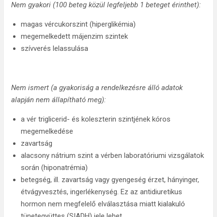
Nem gyakori (100 beteg közül legfeljebb 1 beteget érinthet):
magas vércukorszint (hiperglikémia)
megemelkedett májenzim szintek
szívverés lelassulása
Nem ismert (
a gyakoriság a rendelkezésre álló adatok
alapján nem állapítható meg):
a vér triglicerid- és koleszterin szintjének kóros
megemelkedése
zavartság
alacsony nátrium szint a vérben laboratóriumi vizsgálatok
során (hiponatrémia)
betegség, ill. zavartság vagy gyengeség érzet, hányinger,
étvágyvesztés, ingerlékenység. Ez az antidiuretikus
hormon nem megfelelő elválasztása miatt kialakuló
tünetegyüttes (SIADH) jele lehet.