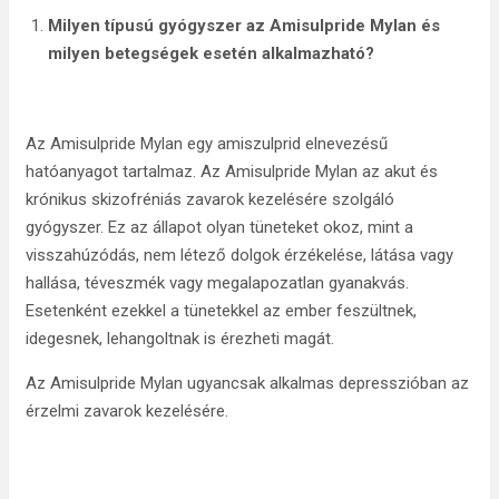
Milyen típusú gyógyszer az Amisulpride Mylan és
milyen betegségek esetén alkalmazható?
Az Amisulpride Mylan egy amiszulprid elnevezésű
hatóanyagot tartalmaz. Az Amisulpride Mylan az akut és
krónikus skizofréniás zavarok kezelésére szolgáló
gyógyszer. Ez az állapot olyan tüneteket okoz, mint a
visszahúzódás, nem létező dolgok érzékelése, látása vagy
hallása, téveszmék vagy megalapozatlan gyanakvás.
Esetenként ezekkel a tünetekkel az ember feszültnek,
idegesnek, lehangoltnak is érezheti magát.
Az Amisulpride Mylan ugyancsak alkalmas depresszióban az
érzelmi zavarok kezelésére.