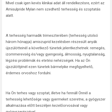
Mivel csak igen kevés klinikai adat áll rendelkezésre, ezért az
Amisulpride Mylan nem szedhető terhesség és szoptatás
alatt.
A terhesség harmadik trimeszterében (terhesség utolsó
három hónapja) amiszuprid kezelésben részesült anyák
újszülötteinél a következő tünetek jelentkezhetnek: remegés,
izommerevség és/vagy gyengeség, álmosság, nyugtalanság,
légzési problémák és etetési nehézségek. Ha az Ön
újszülöttjénél ezen tünetek bármelyike megfigyelhető,
érdemes orvoshoz fordulni.
Ha Ön terhes vagy szoptat, illetve ha fennáll Önnél a
terhesség lehetősége vagy gyermeket szeretne, a gyógyszer
alkalmazása előtt beszéljen kezelőorvosával vagy
gyógyszerészével.