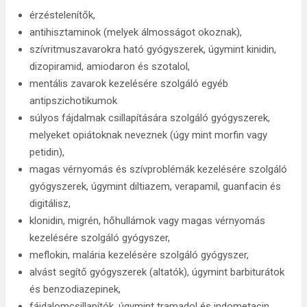
érzéstelenítők,
antihisztaminok (melyek álmosságot okoznak),
szívritmuszavarokra ható gyógyszerek, úgymint kinidin,
dizopiramid, amiodaron és szotalol,
mentális zavarok kezelésére szolgáló egyéb
antipszichotikumok
súlyos fájdalmak csillapítására szolgáló gyógyszerek,
melyeket opiátoknak neveznek (úgy mint morfin vagy
petidin),
magas vérnyomás és szívproblémák kezelésére szolgáló
gyógyszerek, úgymint diltiazem, verapamil, guanfacin és
digitálisz,
klonidin, migrén, hőhullámok vagy magas vérnyomás
kezelésére szolgáló gyógyszer,
meflokin, malária kezelésére szolgáló gyógyszer,
alvást segítő gyógyszerek (altatók), úgymint barbiturátok
és benzodiazepinek,
fájdalomcsillapítók, úgymint tramadol és indometacin,