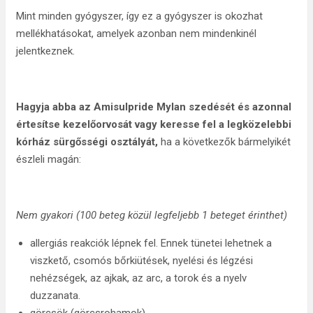
Mint minden gyógyszer, így ez a gyógyszer is okozhat
mellékhatásokat, amelyek azonban nem mindenkinél
jelentkeznek.
Hagyja abba az Amisulpride Mylan szedését és azonnal
értesítse kezelőorvosát vagy keresse fel a legközelebbi
kórház sürgősségi osztályát,
ha a következők bármelyikét
észleli magán:
Nem gyakori (100 beteg közül legfeljebb 1 beteget érinthet)
allergiás reakciók lépnek fel. Ennek tünetei lehetnek a
viszkető, csomós bőrkiütések, nyelési és légzési
nehézségek, az ajkak, az arc, a torok és a nyelv
duzzanata.