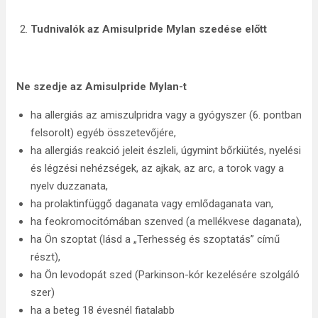
Tudnivalók az Amisulpride Mylan szedése előtt
Ne szedje az Amisulpride Mylan-t
ha allergiás az amiszulpridra vagy a gyógyszer (6. pontban
felsorolt) egyéb összetevőjére,
ha allergiás reakció jeleit észleli, úgymint bőrkiütés, nyelési
és légzési nehézségek, az ajkak, az arc, a torok vagy a
nyelv duzzanata,
ha prolaktinfüggő daganata vagy emlődaganata van,
ha feokromocitómában szenved (a mellékvese daganata),
ha Ön szoptat (lásd a „Terhesség és szoptatás” című
részt),
ha Ön levodopát szed (Parkinson-kór kezelésére szolgáló
szer)
ha a beteg 18 évesnél fiatalabb