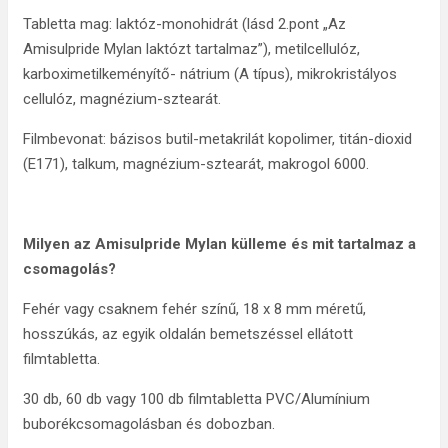
Tabletta mag: laktóz-monohidrát (lásd 2.pont „Az
Amisulpride Mylan laktózt tartalmaz”), metilcellulóz,
karboximetilkeményítő- nátrium (A típus), mikrokristályos
cellulóz, magnézium-sztearát.
Filmbevonat: bázisos butil-metakrilát kopolimer, titán-dioxid
(E171), talkum, magnézium-sztearát, makrogol 6000.
Milyen az Amisulpride Mylan külleme és mit tartalmaz a
csomagolás?
Fehér vagy csaknem fehér színű, 18 x 8 mm méretű,
hosszúkás, az egyik oldalán bemetszéssel ellátott
filmtabletta.
30 db, 60 db vagy 100 db filmtabletta PVC/Alumínium
buborékcsomagolásban és dobozban.