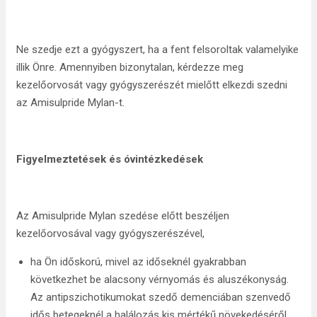
Ne szedje ezt a gyógyszert, ha a fent felsoroltak valamelyike
illik Önre. Amennyiben bizonytalan, kérdezze meg
kezelőorvosát vagy gyógyszerészét mielőtt elkezdi szedni
az Amisulpride Mylan-t.
Figyelmeztetések és óvintézkedések
Az Amisulpride Mylan szedése előtt beszéljen
kezelőorvosával vagy gyógyszerészével,
ha Ön időskorú, mivel az időseknél gyakrabban
következhet be alacsony vérnyomás és aluszékonyság.
Az antipszichotikumokat szedő demenciában szenvedő
idős betegeknél a halálozás kis mértékű növekedéséről