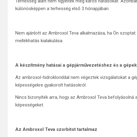
Terhesség alatt nem figyeltek meg káros hatásokat. Azonban
különösképpen a terhesség első 3 hónapjában.
Nem ajánlott az Ambroxol Teva alkalmazása, ha Ön szopta
mellékhatás kialakulása.
A készítmény hatásai a gépjárművezetéshez és a gép
Az ambroxol-hidrokloriddal nem végeztek vizsgálatokat a 
képességekre gyakorolt hatásokról.
Nincs bizonyíték arra, hogy az Ambroxol Teva befolyásoln
képességeket.
Az Ambroxol Teva szorbitot tartalmaz