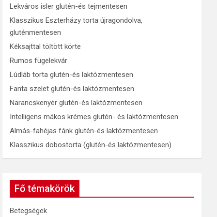
Lekváros isler glutén-és tejmentesen
Klasszikus Eszterházy torta újragondolva,
gluténmentesen
Kéksajttal töltött körte
Rumos fügelekvár
Lúdláb torta glutén-és laktózmentesen
Fanta szelet glutén-és laktózmentesen
Narancskenyér glutén-és laktózmentesen
Intelligens mákos krémes glutén- és laktózmentesen
Almás-fahéjas fánk glutén-és laktózmentesen
Klasszikus dobostorta (glutén-és laktózmentesen)
Fő témakörök
Betegségek