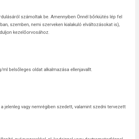
dulásáról számoltak be. Amennyiben Önnél bőrkiütés lép fel
rrban, szemben, nemi szerveken kialakuló elváltozásokat is),
duljon kezelőorvosához.
ml belsőleges oldat alkalmazása ellenjavallt.
a jelenleg vagy nemrégiben szedett, valamint szedni tervezett