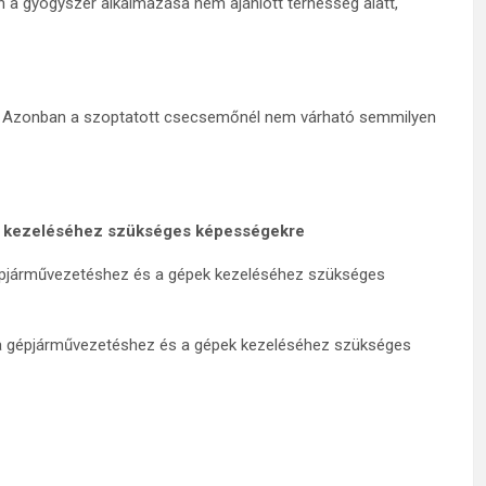
 a gyógyszer alkalmazása nem ajánlott terhesség alatt,
t. Azonban a szoptatott csecsemőnél nem várható semmilyen
ek kezeléséhez szükséges képességekre
gépjárművezetéshez és a gépek kezeléséhez szükséges
á a gépjárművezetéshez és a gépek kezeléséhez szükséges