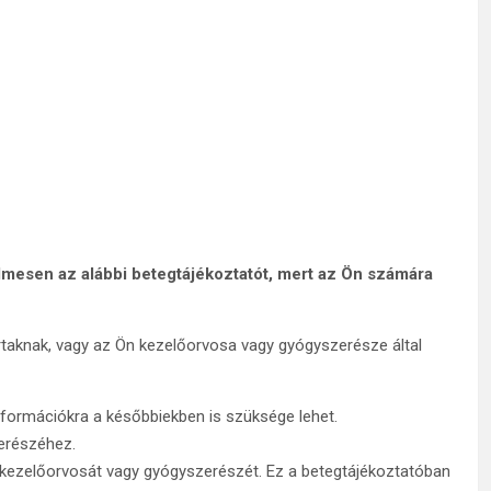
yelmesen az alábbi betegtájékoztatót, mert az Ön számára
rtaknak, vagy az Ön kezelőorvosa vagy gyógyszerésze által
nformációkra a későbbiekben is szüksége lehet.
zerészéhez.
a kezelőorvosát vagy gyógyszerészét. Ez a betegtájékoztatóban