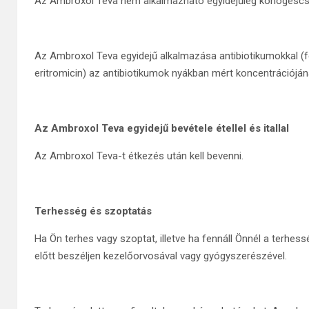
Az Ambroxol Teva nem alkalmazható egyidejűleg köhögéscsill
Az Ambroxol Teva egyidejű alkalmazása antibiotikumokkal (fer
eritromicin) az antibiotikumok nyákban mért koncentrációj
Az Ambroxol Teva egyidejű bevétele étellel és itallal
Az Ambroxol Teva-t étkezés után kell bevenni.
Terhesség és szoptatás
Ha Ön terhes vagy szoptat, illetve ha fennáll Önnél a terh
előtt beszéljen kezelőorvosával vagy gyógyszerészével.