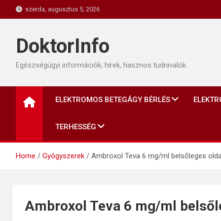
Skip
szerda, augusztus 5, 2026
to
content
DoktorInfo
Egészségügyi információk, hírek, hasznos tudnivalók
ELEKTROMOS BETEGÁGY BÉRLÉS
ELEKTR
TERHESSÉG
Home
Gyógyszerek
Ambroxol Teva 6 mg/ml belsőleges olda
Ambroxol Teva 6 mg/ml belsől