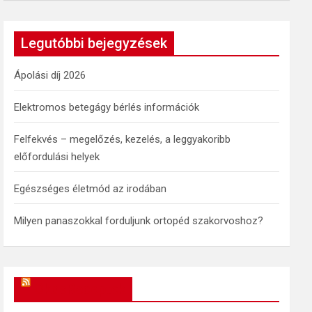
a
r
c
Legutóbbi bejegyzések
h
Ápolási díj 2026
Elektromos betegágy bérlés információk
Felfekvés – megelőzés, kezelés, a leggyakoribb
előfordulási helyek
Egészséges életmód az irodában
Milyen panaszokkal forduljunk ortopéd szakorvoshoz?
OkosReceptek