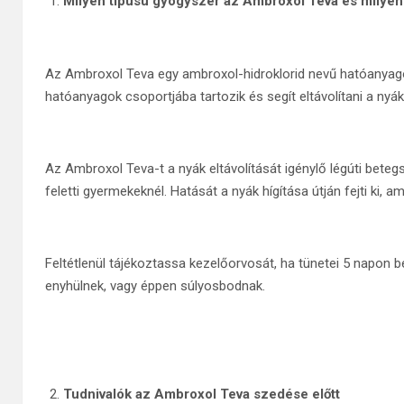
Milyen típusú gyógyszer az Ambroxol Teva és milye
Az Ambroxol Teva egy ambroxol-hidroklorid nevű hatóanyago
hatóanyagok csoportjába tartozik és segít eltávolítani a nyák
Az Ambroxol Teva-t a nyák eltávolítását igénylő légúti beteg
feletti gyermekeknél. Hatását a nyák hígítása útján fejti ki, a
Feltétlenül tájékoztassa kezelőorvosát, ha tünetei 5 napon b
enyhülnek, vagy éppen súlyosbodnak.
Tudnivalók az Ambroxol Teva szedése előtt