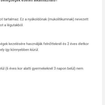
n betegségek esetén alkalmazható?
t tartalmaz. Ez a nyákoldónak (mukolitikumnak) nevezett
ot a légutakból.
ségek kezelésére használják felnőtteknél és 2 éves életkor
mely így könnyebben kiürül.
elül (6 éves kor alatti gyermekeknél 3 napon belül) nem