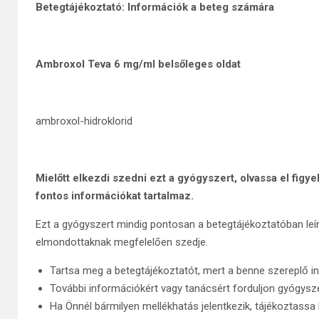
Betegtájékoztató: Információk a beteg számára
Ambroxol Teva 6 mg/ml belsőleges oldat
ambroxol-hidroklorid
Mielőtt elkezdi szedni ezt a gyógyszert, olvassa el fig
fontos információkat tartalmaz.
Ezt a gyógyszert mindig pontosan a betegtájékoztatóban leí
elmondottaknak megfelelően szedje.
Tartsa meg a betegtájékoztatót, mert a benne szereplő i
További információkért vagy tanácsért forduljon gyógys
Ha Önnél bármilyen mellékhatás jelentkezik, tájékoztass