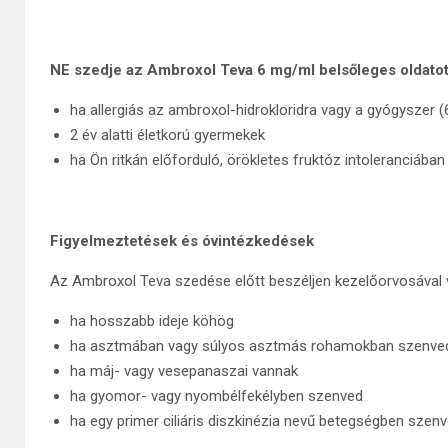
NE szedje az Ambroxol Teva 6 mg/ml belsőleges oldatot
ha allergiás az ambroxol-hidrokloridra vagy a gyógyszer (
2 év alatti életkorú gyermekek
ha Ön ritkán előforduló, örökletes fruktóz intoleranciába
Figyelmeztetések és óvintézkedések
Az Ambroxol Teva szedése előtt beszéljen kezelőorvosával 
ha hosszabb ideje köhög
ha asztmában vagy súlyos asztmás rohamokban szenve
ha máj- vagy vesepanaszai vannak
ha gyomor- vagy nyombélfekélyben szenved
ha egy primer ciliáris diszkinézia nevű betegségben szen