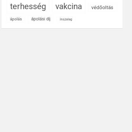
terhesség
vakcina
védőoltás
ápolási díj
ápolás
ínszalag