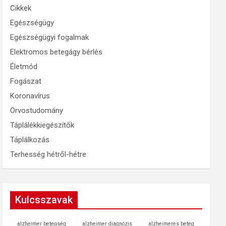
Cikkek
Egészségügy
Egészségügyi fogalmak
Elektromos betegágy bérlés
Életmód
Fogászat
Koronavírus
Orvostudomány
Táplálékkiegészítők
Táplálkozás
Terhesség hétről-hétre
Kulcsszavak
alzheimer betegség
alzheimer diagnózis
alzheimeres beteg