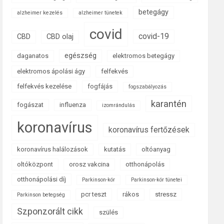
betegágy
alzheimer kezelés
alzheimer tünetek
covid
covid-19
CBD
CBD olaj
egészség
daganatos
elektromos betegágy
elektromos ápolási ágy
felfekvés
felfekvés kezelése
fogfájás
fogszabályozás
karantén
fogászat
influenza
izomrándulás
koronavírus
koronavírus fertőzések
koronavírus halálozások
kutatás
oltóanyag
oltóközpont
orosz vakcina
otthonápolás
otthonápolási díj
Parkinson-kór
Parkinson-kór tünetei
pcr teszt
rákos
stressz
Parkinson betegség
Szponzorált cikk
szülés