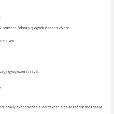
:
6. pontban felsorolt) egyéb összetevőjére
n szenved.
vagy gyógyszerészével:
d
ved, amely akadályozza a légutakban a csillószőrök mozgását.