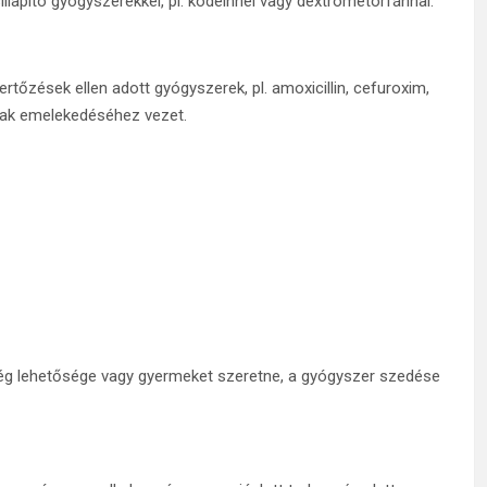
apító gyógyszerekkel, pl. kodeinnel vagy dextrometorfánnal.
tőzések ellen adott gyógyszerek, pl. amoxicillin, cefuroxim,
ának emelekedéséhez vezet.
esség lehetősége vagy gyermeket szeretne, a gyógyszer szedése