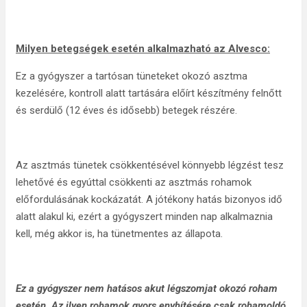
Milyen betegségek esetén alkalmazható az Alvesco:
Ez a gyógyszer a tartósan tüneteket okozó asztma
kezelésére, kontroll alatt tartására előírt készítmény felnőtt
és serdülő (12 éves és idősebb) betegek részére.
Az asztmás tünetek csökkentésével könnyebb légzést tesz
lehetővé és egyúttal csökkenti az asztmás rohamok
előfordulásának kockázatát. A jótékony hatás bizonyos idő
alatt alakul ki, ezért a gyógyszert minden nap alkalmaznia
kell, még akkor is, ha tünetmentes az állapota.
Ez a gyógyszer nem hatásos akut légszomjat okozó roham
esetén. Az ilyen rohamok gyors enyhítésére csak rohamoldó