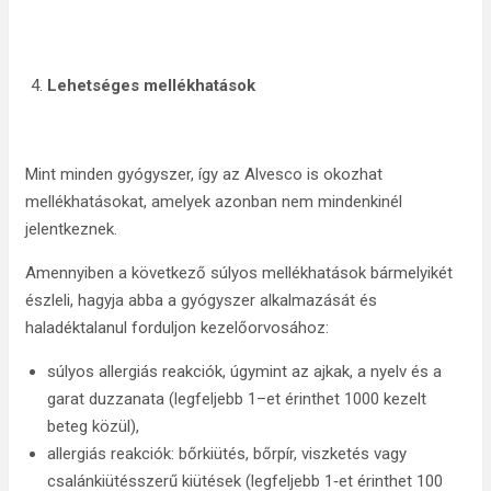
Lehetséges mellékhatások
Mint minden gyógyszer, így az Alvesco is okozhat
mellékhatásokat, amelyek azonban nem mindenkinél
jelentkeznek.
Amennyiben a következő súlyos mellékhatások bármelyikét
észleli, hagyja abba a gyógyszer alkalmazását és
haladéktalanul forduljon kezelőorvosához:
súlyos allergiás reakciók, úgymint az ajkak, a nyelv és a
garat duzzanata (legfeljebb 1–et érinthet 1000 kezelt
beteg közül),
allergiás reakciók: bőrkiütés, bőrpír, viszketés vagy
csalánkiütésszerű kiütések (legfeljebb 1‑et érinthet 100