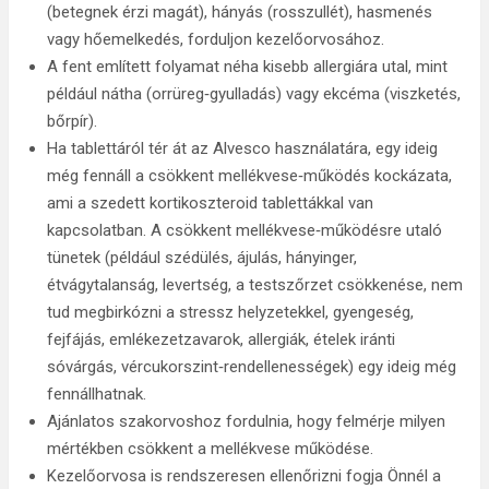
(betegnek érzi magát), hányás (rosszullét), hasmenés
vagy hőemelkedés, forduljon kezelőorvosához.
A fent említett folyamat néha kisebb allergiára utal, mint
például nátha (orrüreg‑gyulladás) vagy ekcéma (viszketés,
bőrpír).
Ha tablettáról tér át az Alvesco használatára, egy ideig
még fennáll a csökkent mellékvese‑működés kockázata,
ami a szedett kortikoszteroid tablettákkal van
kapcsolatban. A csökkent mellékvese‑működésre utaló
tünetek (például szédülés, ájulás, hányinger,
étvágytalanság, levertség, a testszőrzet csökkenése, nem
tud megbirkózni a stressz helyzetekkel, gyengeség,
fejfájás, emlékezetzavarok, allergiák, ételek iránti
sóvárgás, vércukorszint‑rendellenességek) egy ideig még
fennállhatnak.
Ajánlatos szakorvoshoz fordulnia, hogy felmérje milyen
mértékben csökkent a mellékvese működése.
Kezelőorvosa is rendszeresen ellenőrizni fogja Önnél a