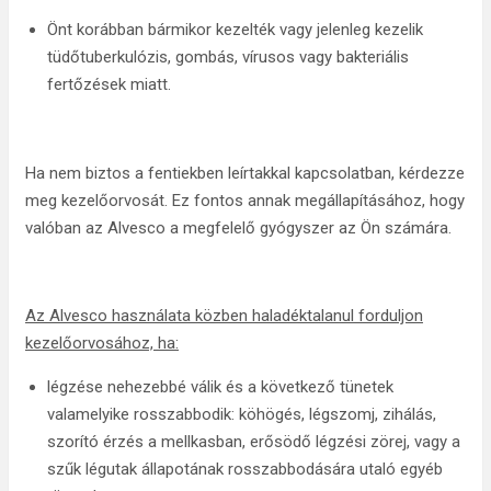
Önt korábban bármikor kezelték vagy jelenleg kezelik
tüdőtuberkulózis, gombás, vírusos vagy bakteriális
fertőzések miatt.
Ha nem biztos a fentiekben leírtakkal kapcsolatban, kérdezze
meg kezelőorvosát. Ez fontos annak megállapításához, hogy
valóban az Alvesco a megfelelő gyógyszer az Ön számára.
Az Alvesco használata közben haladéktalanul forduljon
kezelőorvosához, ha:
légzése nehezebbé válik és a következő tünetek
valamelyike rosszabbodik: köhögés, légszomj, zihálás,
szorító érzés a mellkasban, erősödő légzési zörej, vagy a
szűk légutak állapotának rosszabbodására utaló egyéb