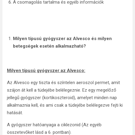
A csomagolás tartalma és egyéb információk
Milyen típusú
gyógyszer az Alvesco és milyen
betegségek esetén alkalmazható?
Milyen típusú gyógyszer az Alvesco:
Az Alvesco egy tiszta és színtelen aeroszol permet, amit
szájon át kell a tüdejébe belélegeznie. Ez egy megelőző
jellegű gyógyszer (kortikoszteroid), amelyet minden nap
alkalmaznia kell, és ami csak a tüdejébe belélegezve fejti ki
hatását.
A gyógyszer hatóanyaga a ciklezonid (Az egyéb
összetevőket lásd a 6. pontban).