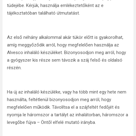
tüdejébe. Kérjük, használja emlékeztetőként az e
tájékoztatóban található útmutatást.
Az első néhány alkalommal akár tükör előtt is gyakorolhat,
amíg meggyőződik arról, hogy megfelelően használja az
Alvesco inhaláló készüléket. Bizonyosodjon meg arról, hogy
a gyógyszer kis része sem távozik a száj felső és oldalsó
részén.
Ha új az inhaláló készüléke, vagy ha több mint egy hete nem
használta, feltétlenül bizonyosodjon meg arról, hogy
megfelelően működik. Távolítsa el a szájfeltét fedőjét és
nyomja le háromszor a tartályt az inhalátorban, háromszor a
levegőbe fújva – Öntől elfelé mutató irányba.