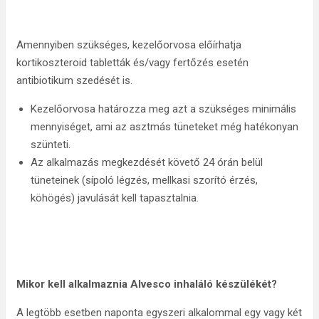
Amennyiben szükséges, kezelőorvosa előírhatja
kortikoszteroid tabletták és/vagy fertőzés esetén
antibiotikum szedését is.
Kezelőorvosa határozza meg azt a szükséges minimális
mennyiséget, ami az asztmás tüneteket még hatékonyan
szünteti.
Az alkalmazás megkezdését követő 24 órán belül
tüneteinek (sípoló légzés, mellkasi szorító érzés,
köhögés) javulását kell tapasztalnia.
Mikor kell alkalmaznia Alvesco inhaláló készülékét?
A legtöbb esetben naponta egyszeri alkalommal egy vagy két