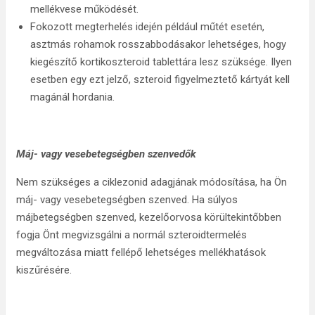
mellékvese működését.
Fokozott megterhelés idején például műtét esetén,
asztmás rohamok rosszabbodásakor lehetséges, hogy
kiegészítő kortikoszteroid tablettára lesz szüksége. Ilyen
esetben egy ezt jelző, szteroid figyelmeztető kártyát kell
magánál hordania.
Máj- vagy vesebetegségben szenvedők
Nem szükséges a ciklezonid adagjának módosítása, ha Ön
máj- vagy vesebetegségben szenved. Ha súlyos
májbetegségben szenved, kezelőorvosa körültekintőbben
fogja Önt megvizsgálni a normál szteroidtermelés
megváltozása miatt fellépő lehetséges mellékhatások
kiszűrésére.