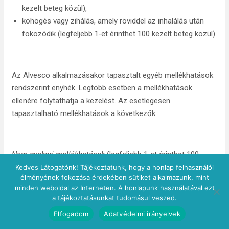
kezelt beteg közül),
köhögés vagy zihálás, amely röviddel az inhalálás után
fokozódik (legfeljebb 1‑et érinthet 100 kezelt beteg közül).
Az Alvesco alkalmazásakor tapasztalt egyéb mellékhatások
rendszerint enyhék. Legtöbb esetben a mellékhatások
ellenére folytathatja a kezelést. Az esetlegesen
tapasztalható mellékhatások a következők:
Nem gyakori mellékhatások
(legfeljebb 1‑et érinthet 100
kezelt beteg közül):
Kedves Látogatónk! Tájékoztatunk, hogy a honlap felhasználói
élményének fokozása érdekében sütiket alkalmazunk, mint
rekedtség,
minden weboldal az Interneten. A honlapunk használatával ezt
a tájékoztatásunkat tudomásul veszed.
égő érzés, gyulladás, a száj és a torok irritációja,
szájpenész (szájüregi gombás fertőzés),
Elfogadom
Adatvédelmi irányelvek
fejfájás,