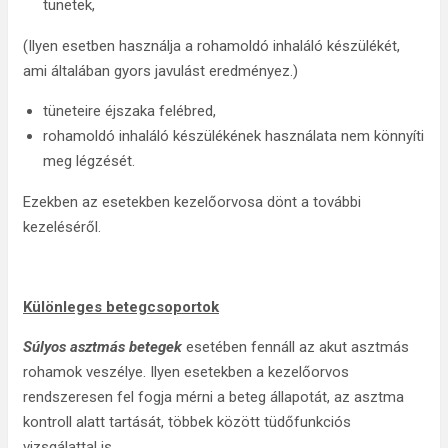
tünetek,
(Ilyen esetben használja a rohamoldó inhaláló készülékét,
ami általában gyors javulást eredményez.)
tüneteire éjszaka felébred,
rohamoldó inhaláló készülékének használata nem könnyíti
meg légzését.
Ezekben az esetekben kezelőorvosa dönt a további
kezeléséről.
Különleges betegcsoportok
Súlyos asztmás betegek
esetében fennáll az akut asztmás
rohamok veszélye. Ilyen esetekben a kezelőorvos
rendszeresen fel fogja mérni a beteg állapotát, az asztma
kontroll alatt tartását, többek között tüdőfunkciós
vizsgálattal is.