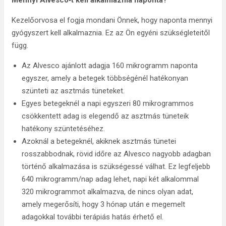
Mennyi Alvesco‑t kell alkalmaznia naponta?
Kezelőorvosa el fogja mondani Önnek, hogy naponta mennyi
gyógyszert kell alkalmaznia. Ez az Ön egyéni szükségleteitől
függ.
Az Alvesco ajánlott adagja 160 mikrogramm naponta
egyszer, amely a betegek többségénél hatékonyan
szünteti az asztmás tüneteket.
Egyes betegeknél a napi egyszeri 80 mikrogrammos
csökkentett adag is elegendő az asztmás tüneteik
hatékony szüntetéséhez.
Azoknál a betegeknél, akiknek asztmás tünetei
rosszabbodnak, rövid időre az Alvesco nagyobb adagban
történő alkalmazása is szükségessé válhat. Ez legfeljebb
640 mikrogramm/nap adag lehet, napi két alkalommal
320 mikrogrammot alkalmazva, de nincs olyan adat,
amely megerősíti, hogy 3 hónap után e megemelt
adagokkal további terápiás hatás érhető el.