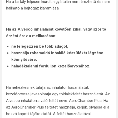
Ha a tartály teljesen kiürült, egyáltalán nem érezhető és nem
hallható a hajtógáz kiáramlása.
Ha az Alvesco inhalálását követően zihál, vagy szorító
érzést érez a mellkasában:
ne lélegezzen be több adagot,
használja rohamoldó inhaláló készülékét légzése
könnyítésére,
haladéktalanul forduljon kezelőorvosához.
Ha nehézkesnek találja az inhalátor használatát,
kezelőorvosa javasolhatja egy toldalékfeltét használatát. Az
Alvesco inhalátorra való feltét neve: AeroChamber Plus. Ha
az AeroChamber Plus feltétet használja, kérjük, olvassa el a
hozzá kapott tájékoztatót. A feltét használatával