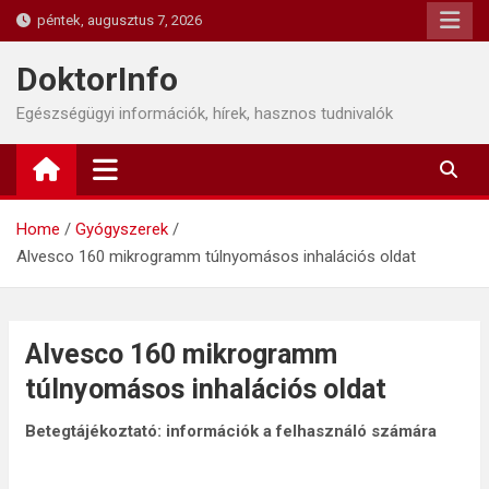
Skip
péntek, augusztus 7, 2026
to
content
DoktorInfo
Egészségügyi információk, hírek, hasznos tudnivalók
Home
Gyógyszerek
Alvesco 160 mikrogramm túlnyomásos inhalációs oldat
Alvesco 160 mikrogramm
túlnyomásos inhalációs oldat
Betegtájékoztató: információk a felhasználó számára