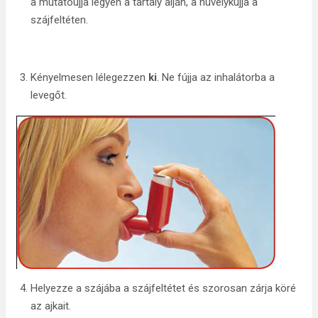
a mutatóujja legyen a tartály alján, a hüvelykujja a
szájfeltéten.
Kényelmesen lélegezzen
ki
. Ne fújja az inhalátorba a
levegőt.
Helyezze a szájába a szájfeltétet és szorosan zárja köré
az ajkait.