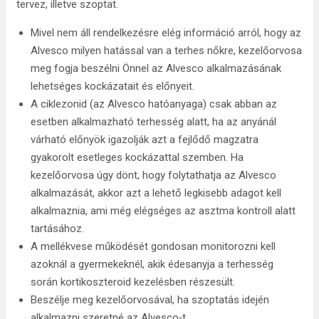
tervez, illetve szoptat.
Mivel nem áll rendelkezésre elég információ arról, hogy az
Alvesco milyen hatással van a terhes nőkre, kezelőorvosa
meg fogja beszélni Önnel az Alvesco alkalmazásának
lehetséges kockázatait és előnyeit.
A ciklezonid (az Alvesco hatóanyaga) csak abban az
esetben alkalmazható terhesség alatt, ha az anyánál
várható előnyök igazolják azt a fejlődő magzatra
gyakorolt esetleges kockázattal szemben. Ha
kezelőorvosa úgy dönt, hogy folytathatja az Alvesco
alkalmazását, akkor azt a lehető legkisebb adagot kell
alkalmaznia, ami még elégséges az asztma kontroll alatt
tartásához.
A mellékvese működését gondosan monitorozni kell
azoknál a gyermekeknél, akik édesanyja a terhesség
során kortikoszteroid kezelésben részesült.
Beszélje meg kezelőorvosával, ha szoptatás idején
alkalmazni szeretné az Alvesco‑t.