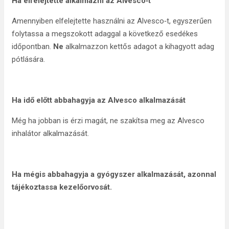
Ha elfelejtette alkalmazni az Alvesco‑t
Amennyiben elfelejtette használni az Alvesco‑t, egyszerűen
folytassa a megszokott adaggal a következő esedékes
időpontban.
Ne
alkalmazzon kettős adagot a kihagyott adag
pótlására.
Ha idő előtt abbahagyja az Alvesco alkalmazását
Még ha jobban is érzi magát, ne szakítsa meg az Alvesco
inhalátor alkalmazását.
Ha mégis abbahagyja a gyógyszer alkalmazását, azonnal
tájékoztassa kezelőorvosát.