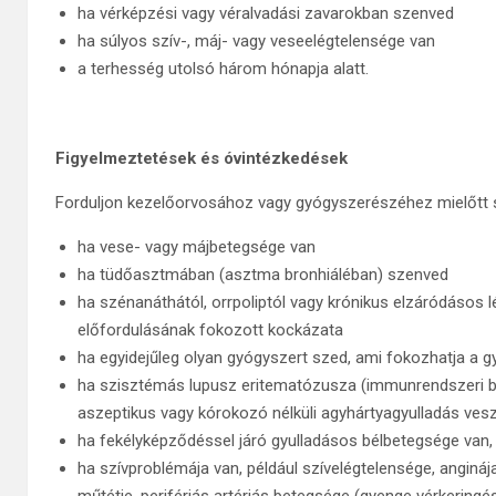
ha vérképzési vagy véralvadási zavarokban szenved
ha súlyos szív-, máj- vagy veseelégtelensége van
a terhesség utolsó három hónapja alatt.
Figyelmeztetések és óvintézkedések
Forduljon kezelőorvosához vagy gyógyszerészéhez mielőtt s
ha vese- vagy májbetegsége van
ha tüdőasztmában (asztma bronhiáléban) szenved
ha szénanáthától, orrpoliptól vagy krónikus elzáródásos l
előfordulásának fokozott kockázata
ha egyidejűleg olyan gyógyszert szed, ami fokozhatja a 
ha szisztémás lupusz eritematózusza (immunrendszeri b
aszeptikus vagy kórokozó nélküli agyhártyagyulladás vesz
ha fekélyképződéssel járó gyulladásos bélbetegsége van, p
ha szívproblémája van, például szívelégtelensége, angináj