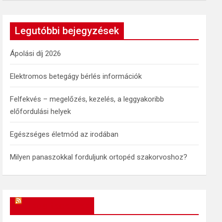
a
r
c
Legutóbbi bejegyzések
h
Ápolási díj 2026
Elektromos betegágy bérlés információk
Felfekvés – megelőzés, kezelés, a leggyakoribb
előfordulási helyek
Egészséges életmód az irodában
Milyen panaszokkal forduljunk ortopéd szakorvoshoz?
OkosReceptek