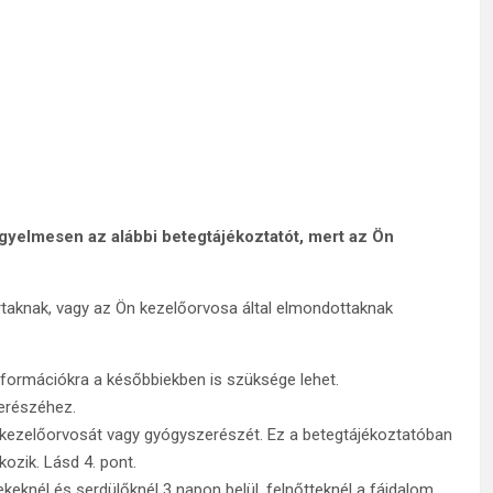
figyelmesen az alábbi betegtájékoztatót, mert az Ön
rtaknak, vagy az Ön kezelőorvosa által elmondottaknak
nformációkra a későbbiekben is szüksége lehet.
zerészéhez.
a kezelőorvosát vagy gyógyszerészét. Ez a betegtájékoztatóban
ozik. Lásd 4. pont.
ekeknél és serdülőknél 3 napon belül, felnőtteknél a fájdalom