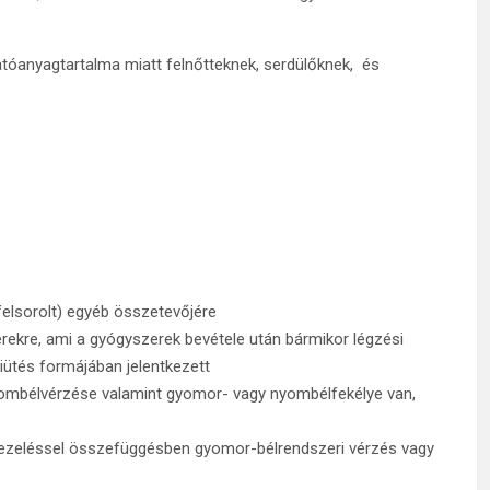
atóanyagtartalma miatt felnőtteknek, serdülőknek, és
felsorolt) egyéb összetevőjére
rekre, ami a gyógyszerek bevétele után bármikor légzési
iütés formájában jelentkezett
 nyombélvérzése valamint gyomor- vagy nyombélfekélye van,
ezeléssel összefüggésben gyomor-bélrendszeri vérzés vagy