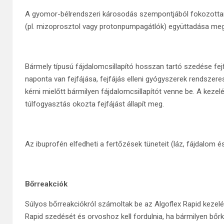
A gyomor-bélrendszeri károsodás szempontjából fokozotta
(pl. mizoprosztol vagy protonpumpagátlók) együttadása me
Bármely típusú fájdalomcsillapító hosszan tartó szedése fej
naponta van fejfájása, fejfájás elleni gyógyszerek rendszere
kérni mielőtt bármilyen fájdalomcsillapítót venne be. A kezel
túlfogyasztás okozta fejfájást állapít meg.
Az ibuprofén elfedheti a fertőzések tüneteit (láz, fájdalom é
Bőrreakciók
Súlyos bőrreakciókról számoltak be az Algoflex Rapid kezelé
Rapid szedését és orvoshoz kell fordulnia, ha bármilyen bőrk