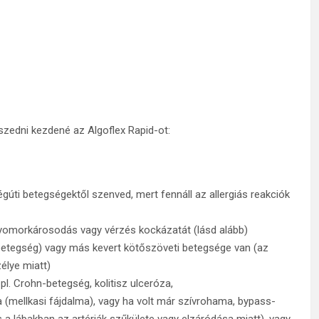
zedni kezdené az Algoflex Rapid-ot:
égúti betegségektől szenved, mert fennáll az allergiás reakciók
gyomorkárosodás vagy vérzés kockázatát (lásd alább)
etegség) vagy más kevert kötőszöveti betegsége van (az
élye miatt)
l. Crohn-betegség, kolitisz ulceróza,
a (mellkasi fájdalma), vagy ha volt már szívrohama, bypass-