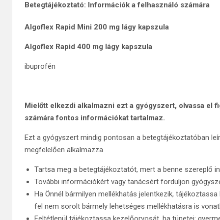
Betegtájékoztató: Információk a felhasználó számára
Algoflex Rapid Mini 200 mg lágy kapszula
Algoflex Rapid 400 mg lágy kapszula
ibuprofén
Mielőtt elkezdi alkalmazni ezt a gyógyszert, olvassa el 
számára fontos információkat tartalmaz.
Ezt a gyógyszert mindig pontosan a betegtájékoztatóban leí
megfelelően alkalmazza.
Tartsa meg a betegtájékoztatót, mert a benne szereplő i
További információkért vagy tanácsért forduljon gyógys
Ha Önnél bármilyen mellékhatás jelentkezik, tájékoztass
fel nem sorolt bármely lehetséges mellékhatásra is vonatk
Feltétlenül tájékoztassa kezelőorvosát, ha tünetei: gyerm