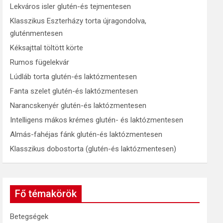
Lekváros isler glutén-és tejmentesen
Klasszikus Eszterházy torta újragondolva,
gluténmentesen
Kéksajttal töltött körte
Rumos fügelekvár
Lúdláb torta glutén-és laktózmentesen
Fanta szelet glutén-és laktózmentesen
Narancskenyér glutén-és laktózmentesen
Intelligens mákos krémes glutén- és laktózmentesen
Almás-fahéjas fánk glutén-és laktózmentesen
Klasszikus dobostorta (glutén-és laktózmentesen)
Fő témakörök
Betegségek