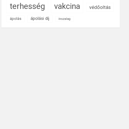
terhesség
vakcina
védőoltás
ápolási díj
ápolás
ínszalag