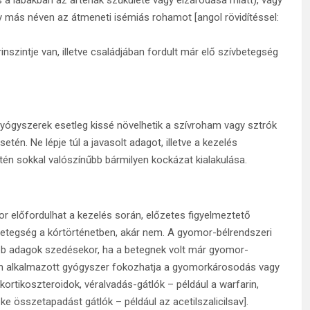
s a lábakban az artériák szűkülete vagy elzáródása miatt), vagy
agy más néven az átmeneti isémiás rohamot [angol rövidítéssel:
zintje van, illetve családjában fordult már elő szívbetegség
gyógyszerek esetleg kissé növelhetik a szívroham vagy sztrók
én. Ne lépje túl a javasolt adagot, illetve a kezelés
én sokkal valószínűbb bármilyen kockázat kialakulása.
r előfordulhat a kezelés során, előzetes figyelmeztető
 betegség a kórtörténetben, akár nem. A gyomor-bélrendszeri
obb adagok szedésekor, ha a betegnek volt már gyomor-
esen alkalmazott gyógyszer fokozhatja a gyomorkárosodás vagy
ortikoszteroidok, véralvadás-gátlók – például a warfarin,
ke összetapadást gátlók – például az acetilszalicilsav].