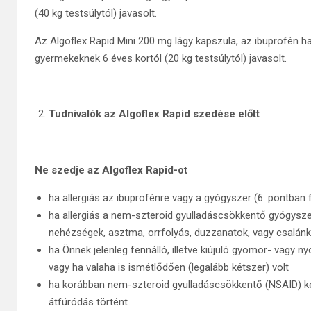
(40 kg testsúlytól) javasolt.
Az Algoflex Rapid Mini 200 mg lágy kapszula, az ibuprofén h
gyermekeknek 6 éves kortól (20 kg testsúlytól) javasolt.
Tudnivalók az Algoflex Rapid szedése előtt
Ne szedje az Algoflex Rapid-ot
ha allergiás az ibuprofénre vagy a gyógyszer (6. pontban 
ha allergiás a nem-szteroid gyulladáscsökkentő gyógysze
nehézségek, asztma, orrfolyás, duzzanatok, vagy csalánk
ha Önnek jelenleg fennálló, illetve kiújuló gyomor- vagy
vagy ha valaha is ismétlődően (legalább kétszer) volt
ha korábban nem-szteroid gyulladáscsökkentő (NSAID) k
átfúródás történt