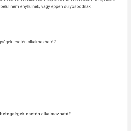
on belül nem enyhülnek, vagy éppen súlyosbodnak.
egségek esetén alkalmazható?
n betegségek esetén alkalmazható?