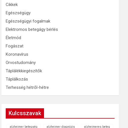
Cikkek
Egészségügy
Egészségügyi fogalmak
Elektromos betegágy bérlés
Életmód
Fogászat
Koronavírus
Orvostudomány
Táplálékkiegészítők
Táplálkozás
Terhesség hétről-hétre
Kulcsszavak
alzheimer betegség
alzheimer diagnózis
alzheimeres beteg