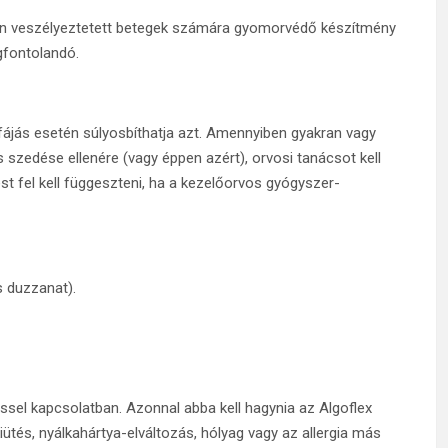
n veszélyeztetett betegek számára gyomorvédő készítmény
gfontolandó.
fájás esetén súlyosbíthatja azt. Amennyiben gyakran vagy
s szedése ellenére (vagy éppen azért), orvosi tanácsot kell
ést fel kell függeszteni, ha a kezelőorvos gyógyszer-
s duzzanat).
ssel kapcsolatban. Azonnal abba kell hagynia az Algoflex
iütés, nyálkahártya-elváltozás, hólyag vagy az allergia más