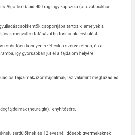
 és Algoflex Rapid 400 mg lágy kapszula (a továbbiakban:
gyulladáscsökkentők csoportjába tartozik, amelyek a
iójának megváltoztatásával biztosítanak enyhülést.
köszönhetően könnyen szétesik a szervezetben, és a
amba, így gyorsabban jut el a fájdalom helyére.
struációs fájdalmak, izomfájdalmak, láz valamint megfázás és
idegfájdalmak (neuralgia), enyhítésére.
teknek, serdülőknek és 12 évesnél idősebb gyermekeknek