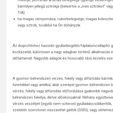
műtétje, perifériás artériás betegsége (gyenge vérkeringé
bármilyen jellegű sztrókja (beleértve a „mini sztrókot” v
TIA].
ha magas vérnyomása, cukorbetegsége, magas koleszterins
vagy sztrók, továbbá ha Ön dohányzik.
Az ibuprofénhez hasonló gyulladásgátló/fájdalomcsillapító 
kockázatát, különösen a nagy adagban történő alkalmazás eset
időtartamát. Nagyobb adagok és hosszabb távú kezelés eset
A gyomor-bélrendszeri vérzés, fekély vagy átfúródás bármiko
tünetekkel vagy anélkül, akár szerepel gyomor-bélrendszeri
vérzés, fekély vagy átfúródás előfordulása gyakoribb nagy
bélrendszeri fekélye, illetve időskorúaknál. Néhány együtt
vérzés veszélyét [egyéb nem-szteroid gyulladáscsökkentők, k
szelektív szerotonin visszavétel gátlók (SSRI), vagy vérlemez