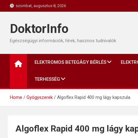
Skip
szombat, augusztus 8, 2026
to
content
DoktorInfo
Egészségügyi információk, hírek, hasznos tudnivalók
ELEKTROMOS BETEGÁGY BÉRLÉS
ELEKTR
TERHESSÉG
Home
Gyógyszerek
Algoflex Rapid 400 mg lágy kapszula
Algoflex Rapid 400 mg lágy ka