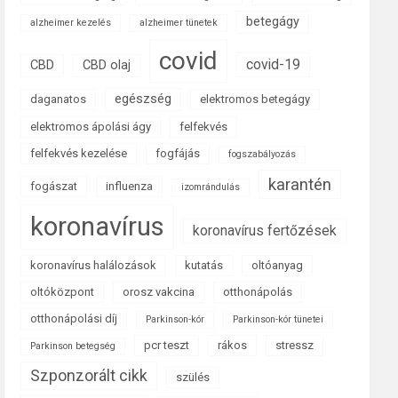
betegágy
alzheimer kezelés
alzheimer tünetek
covid
covid-19
CBD
CBD olaj
egészség
daganatos
elektromos betegágy
elektromos ápolási ágy
felfekvés
felfekvés kezelése
fogfájás
fogszabályozás
karantén
fogászat
influenza
izomrándulás
koronavírus
koronavírus fertőzések
koronavírus halálozások
kutatás
oltóanyag
oltóközpont
orosz vakcina
otthonápolás
otthonápolási díj
Parkinson-kór
Parkinson-kór tünetei
pcr teszt
rákos
stressz
Parkinson betegség
Szponzorált cikk
szülés