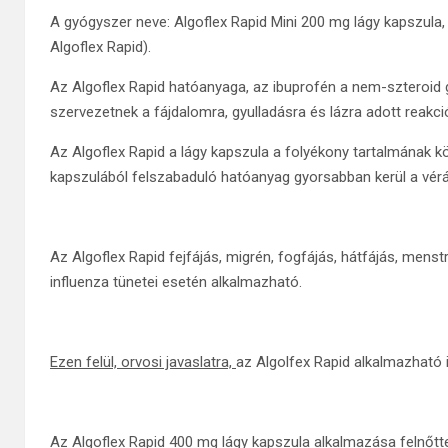
A gyógyszer neve: Algoflex Rapid Mini 200 mg lágy kapszula,
Algoflex Rapid).
Az Algoflex Rapid hatóanyaga, az ibuprofén a nem-szteroid 
szervezetnek a fájdalomra, gyulladásra és lázra adott reakc
Az Algoflex Rapid a lágy kapszula a folyékony tartalmának 
kapszulából felszabaduló hatóanyag gyorsabban kerül a vérár
Az Algoflex Rapid fejfájás, migrén, fogfájás, hátfájás, men
influenza tünetei esetén alkalmazható.
Ezen felül, orvosi javaslatra,
az Algolfex Rapid alkalmazható 
Az Algoflex Rapid 400 mg lágy kapszula alkalmazása felnőt