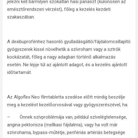
jelezni kell bármilyen szokatlan hasi panaszt (különösen az
emésztőrendszeri vérzést), főleg a kezelés kezdeti
szakaszában.
A dexibuprofénhez hasonló gyulladásgátló/fájdalomcsillapító
gyógyszerek kissé növelhetik a szívroham vagy a sztrók
kockázatát, főleg a nagy adagban történő alkalmazás
esetén. Ne lépje túl az ajánlott adagot, és a kezelés ajánlott
időtartamát.
Az Algoflex Neo filmtabletta szedése előtt mindig beszélje
meg a kezelést kezelőorvosával vagy gyógyszerészével, ha:
– Önnek szívproblémája van, például szívelégtelensége,
angina pektorisza (mellkasi fájdalma), vagy ha volt már
szívrohama, bypass-műtétje, perifériás artériás betegsége