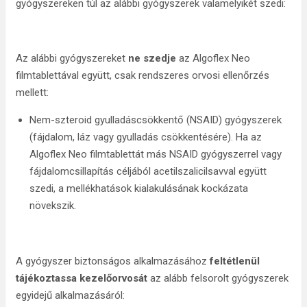
gyógyszereken túl az alábbi gyógyszerek valamelyikét szedi:
Az alábbi gyógyszereket
ne szedje
az Algoflex Neo
filmtablettával együtt, csak rendszeres orvosi ellenőrzés
mellett:
Nem-szteroid gyulladáscsökkentő (NSAID) gyógyszerek
(fájdalom, láz vagy gyulladás csökkentésére). Ha az
Algoflex Neo filmtablettát más NSAID gyógyszerrel vagy
fájdalomcsillapítás céljából acetilszalicilsavval együtt
szedi, a mellékhatások kialakulásának kockázata
növekszik.
A gyógyszer biztonságos alkalmazásához
feltétlenül
tájékoztassa kezelőorvosát
az alább felsorolt gyógyszerek
egyidejű alkalmazásáról: