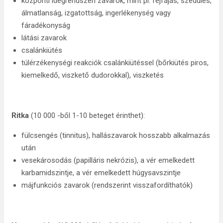
központi idegrendszeri zavarok, mint pl. fejfájás, szédülés,
álmatlanság, izgatottság, ingerlékenység vagy
fáradékonyság
látási zavarok
csalánkiütés
túlérzékenységi reakciók csalánkiütéssel (bőrkiütés piros,
kiemelkedő, viszkető dudorokkal), viszketés
Ritka
(10 000 -ből 1-10 beteget érinthet):
fülcsengés (tinnitus), hallászavarok hosszabb alkalmazás
után
vesekárosodás (papilláris nekrózis), a vér emelkedett
karbamidszintje, a vér emelkedett húgysavszintje
májfunkciós zavarok (rendszerint visszafordíthatók)