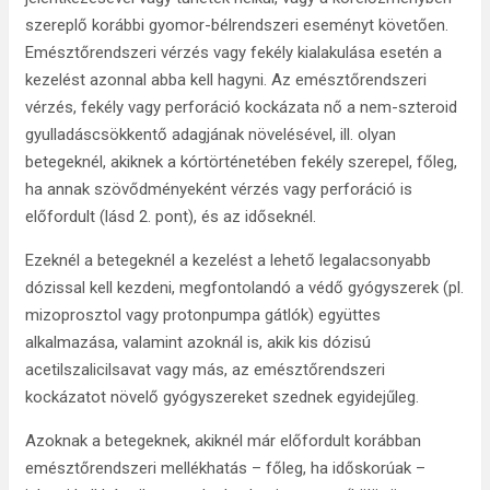
szereplő korábbi gyomor-bélrendszeri eseményt követően.
Emésztőrendszeri vérzés vagy fekély kialakulása esetén a
kezelést azonnal abba kell hagyni. Az emésztőrendszeri
vérzés, fekély vagy perforáció kockázata nő a nem-szteroid
gyulladáscsökkentő adagjának növelésével, ill. olyan
betegeknél, akiknek a kórtörténetében fekély szerepel, főleg,
ha annak szövődményeként vérzés vagy perforáció is
előfordult (lásd 2. pont), és az időseknél.
Ezeknél a betegeknél a kezelést a lehető legalacsonyabb
dózissal kell kezdeni, megfontolandó a védő gyógyszerek (pl.
mizoprosztol vagy protonpumpa gátlók) együttes
alkalmazása, valamint azoknál is, akik kis dózisú
acetilszalicilsavat vagy más, az emésztőrendszeri
kockázatot növelő gyógyszereket szednek egyidejűleg.
Azoknak a betegeknek, akiknél már előfordult korábban
emésztőrendszeri mellékhatás – főleg, ha időskorúak –