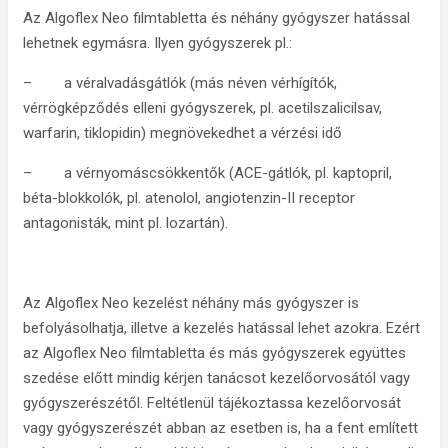
Az Algoflex Neo filmtabletta és néhány gyógyszer hatással
lehetnek egymásra. Ilyen gyógyszerek pl.:
– a véralvadásgátlók (más néven vérhígítók,
vérrögképződés elleni gyógyszerek, pl. acetilszalicilsav,
warfarin, tiklopidin) megnövekedhet a vérzési idő
– a vérnyomáscsökkentők (ACE-gátlók, pl. kaptopril,
béta-blokkolók, pl. atenolol, angiotenzin-II receptor
antagonisták, mint pl. lozartán).
Az Algoflex Neo kezelést néhány más gyógyszer is
befolyásolhatja, illetve a kezelés hatással lehet azokra. Ezért
az Algoflex Neo filmtabletta és más gyógyszerek együttes
szedése előtt mindig kérjen tanácsot kezelőorvosától vagy
gyógyszerészétől. Feltétlenül tájékoztassa kezelőorvosát
vagy gyógyszerészét abban az esetben is, ha a fent említett