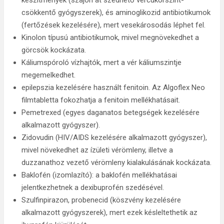
készítmények (szájon át szedhető vércukorszint-
csökkentő gyógyszerek), és aminoglikozid antibiotikumok
(fertőzések kezelésére), mert vesekárosodás léphet fel.
Kinolon típusú antibiotikumok, mivel megnövekedhet a
görcsök kockázata.
Káliumspóroló vízhajtók, mert a vér káliumszintje
megemelkedhet.
epilepszia kezelésére használt fenitoin. Az Algoflex Neo
filmtabletta fokozhatja a fenitoin mellékhatásait.
Pemetrexed (egyes daganatos betegségek kezelésére
alkalmazott gyógyszer).
Zidovudin (HIV/AIDS kezelésére alkalmazott gyógyszer),
mivel növekedhet az ízületi vérömleny, illetve a
duzzanathoz vezető vérömleny kialakulásának kockázata.
Baklofén (izomlazító): a baklofén mellékhatásai
jelentkezhetnek a dexibuprofén szedésével.
Szulfinpirazon, probenecid (köszvény kezelésére
alkalmazott gyógyszerek), mert ezek késleltethetik az