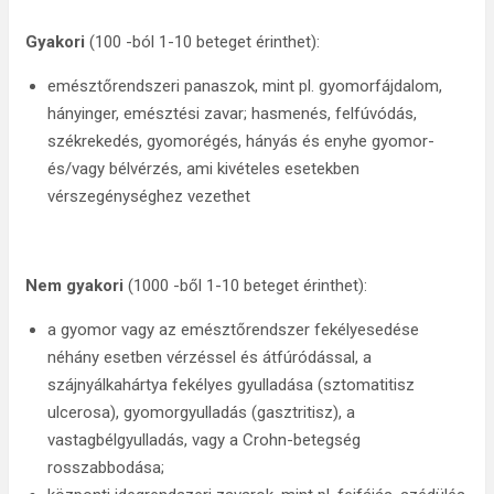
Gyakori
(100 -ból 1-10 beteget érinthet):
emésztőrendszeri panaszok, mint pl. gyomorfájdalom,
hányinger, emésztési zavar; hasmenés, felfúvódás,
székrekedés, gyomorégés, hányás és enyhe gyomor-
és/vagy bélvérzés, ami kivételes esetekben
vérszegénységhez vezethet
Nem gyakori
(1000 -ből 1-10 beteget érinthet):
a gyomor vagy az emésztőrendszer fekélyesedése
néhány esetben vérzéssel és átfúródással, a
szájnyálkahártya fekélyes gyulladása (sztomatitisz
ulcerosa), gyomorgyulladás (gasztritisz), a
vastagbélgyulladás, vagy a Crohn-betegség
rosszabbodása;