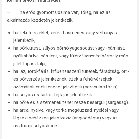
kérjen orvosi segítséget
:
– ha erős gyomorfájdalma van, főleg, ha ez az
alkalmazás kezdetén jelentkezik,
ha fekete széklet, véres hasmenés vagy vérhányás
jelentkezik,
ha bőrkiütést, súlyos bőrhólyagosodást vagy -hámlást,
nyálkahártya-sérülést, vagy túlérzékenység bármely más
jelét tapasztalja,
ha láz, torokfájás, influenzaszerű tünetek, fáradtság, orr-
és bőrvérzés jelentkeznek, ezek a fehérvérsejtek
számának csökkenését jelezhetik (agranulocitózis),
ha súlyos és tartós fejfájás jelentkezik,
ha bőre és a szemének fehér része besárgul (sárgaság),
ha arca, nyelve, vagy torka megduzzad, nyelési vagy
légzési nehézség jelentkezik (angioödéma) vagy az
asztmája súlyosbodik.