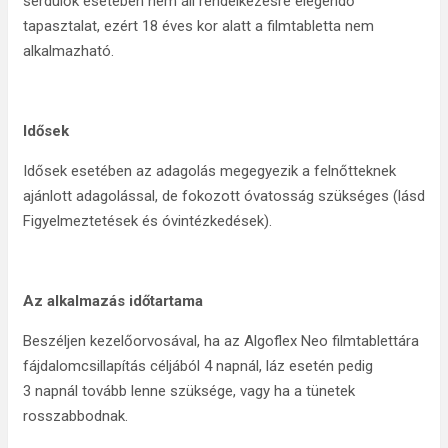
serdülők esetében nem áll rendelkezésre elegendő
tapasztalat, ezért 18 éves kor alatt a filmtabletta nem
alkalmazható.
Idősek
Idősek esetében az adagolás megegyezik a felnőtteknek
ajánlott adagolással, de fokozott óvatosság szükséges (lásd
Figyelmeztetések és óvintézkedések).
Az alkalmazás időtartama
Beszéljen kezelőorvosával, ha az Algoflex Neo filmtablettára
fájdalomcsillapítás céljából 4 napnál, láz esetén pedig
3 napnál tovább lenne szüksége, vagy ha a tünetek
rosszabbodnak.