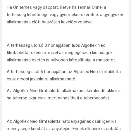
Ha Ön terhes vagy szoptat, illetve ha fennáll Önnél a
terhesség lehetősége vagy gyermeket szeretne, a gyógyszer
alkalmazása előtt beszéljen kezelőorvosával.
A terhesség utolsó 3 hónapjában
tilos
Algoflex Neo
filmtablettát szednie, mivel az még egészen kis adagok
alkalmazása esetén is súlyosan károsíthatja a magzatot.
A terhesség első 6 hónapjában az Algoflex Neo filmtabletta
csak orvosi javaslatra alkalmazható.
Az Algoflex Neo filmtabletta alkalmazása kerülendő akkor is,
ha teherbe akar esni, mert nehezítheti a teherbeesést.
Az Algoflex Neo filmtabletta hatóanyagának csak igen kis
mennyisége kerül át az anyatejbe. Ennek ellenére szoptatás