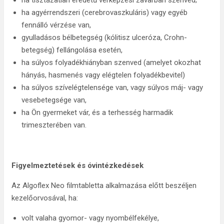
ha tisztázatlan eredetű vérképzési zavarban szenved;
ha agyérrendszeri (cerebrovaszkuláris) vagy egyéb
fennálló vérzése van,
gyulladásos bélbetegség (kólitisz ulceróza, Crohn-
betegség) fellángolása esetén,
ha súlyos folyadékhiányban szenved (amelyet okozhat
hányás, hasmenés vagy elégtelen folyadékbevitel)
ha súlyos szívelégtelensége van, vagy súlyos máj- vagy
vesebetegsége van,
ha Ön gyermeket vár, és a terhesség harmadik
trimeszterében van.
Figyelmeztetések és óvintézkedések
Az Algoflex Neo filmtabletta alkalmazása előtt beszéljen
kezelőorvosával, ha:
volt valaha gyomor- vagy nyombélfekélye,