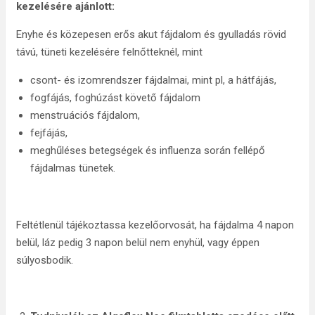
kezelésére ajánlott:
Enyhe és közepesen erős akut fájdalom és gyulladás rövid
távú, tüneti kezelésére felnőtteknél, mint
csont- és izomrendszer fájdalmai, mint pl, a hátfájás,
fogfájás, foghúzást követő fájdalom
menstruációs fájdalom,
fejfájás,
meghűléses betegségek és influenza során fellépő
fájdalmas tünetek.
Feltétlenül tájékoztassa kezelőorvosát, ha fájdalma 4 napon
belül, láz pedig 3 napon belül nem enyhül, vagy éppen
súlyosbodik.