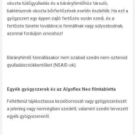
okozta tüdőgyulladás és a bárányhimlőhöz társuló,
baktériumok okozta bőrfertőzések esetén észlelték. Ha ezt a
gyógyszert egy éppen zajló fertőzés során szedi, és a
fertőzés tünetei továbbra is fennállnak vagy súlyosbodnak,
azonnal forduljon orvoshoz!
Bárányhimlő fennállásakor nem szabad szedni nem-szteroid
gyulladáscsökkentőket (NSAID-ok).
Egyéb gyógyszerek és az Algoflex Neo filmtabletta
Feltétlenül tájékoztassa kezelőorvosát vagy gyógyszerészét
a jelenleg vagy nemrégiben szedett, valamint szedni tervezett
egyéb gyógyszereiről.