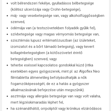
volt bélrendszeri fekélye, gyulladásos bélbetegsége
(kólitisz ulcerózája vagy Crohn-betegsége),
máj- vagy vesebetegsége van, vagy alkoholfüggősségben
szenved,
ödémája van (a testszövetekben folyadék gyűlik fel),
szívbetegsége vagy magas vérnyomás betegsége van,
szisztémás lupusz eritématózuszban (az ízületeket,
izomzatot és a bőrt támadó betegség), vagy kevert
kollagénbetegségben (a kötőszövetet érintő
betegségben) szenved, vagy
teherbe eséssel kapcsolatos gondokkal küzd (ritka
esetekben egyes gyógyszerek, mint pl. az Algoflex Neo
filmtabletta átmenetileg befolyásolhatják a nők
fogamzóképességét, de ez a hatás a gyógyszer
alkalmazásának befejezése után megszűnik).
asztmája vagy allergiás betegsége van vagy volt valaha,
mert légzéskimaradás léphet fel,
ha szénanáthától, orrpoliptól vagy krónikus elzáródásos