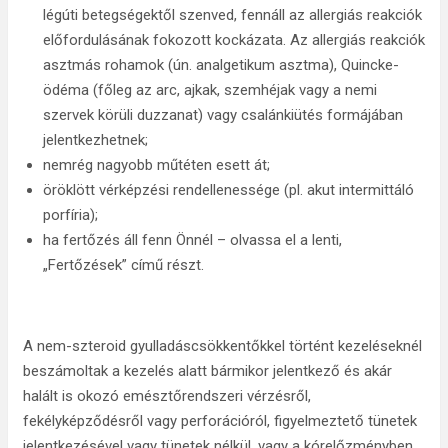
légúti betegségektől szenved, fennáll az allergiás reakciók
előfordulásának fokozott kockázata. Az allergiás reakciók
asztmás rohamok (ún. analgetikum asztma), Quincke-
ödéma (főleg az arc, ajkak, szemhéjak vagy a nemi
szervek körüli duzzanat) vagy csalánkiütés formájában
jelentkezhetnek;
nemrég nagyobb műtéten esett át;
öröklött vérképzési rendellenessége (pl. akut intermittáló
porfíria);
ha fertőzés áll fenn Önnél – olvassa el a lenti,
„Fertőzések” című részt.
A nem-szteroid gyulladáscsökkentőkkel történt kezeléseknél
beszámoltak a kezelés alatt bármikor jelentkező és akár
halált is okozó emésztőrendszeri vérzésről,
fekélyképződésről vagy perforációról, figyelmeztető tünetek
jelentkezésével vagy tünetek nélkül, vagy a kórelőzményben