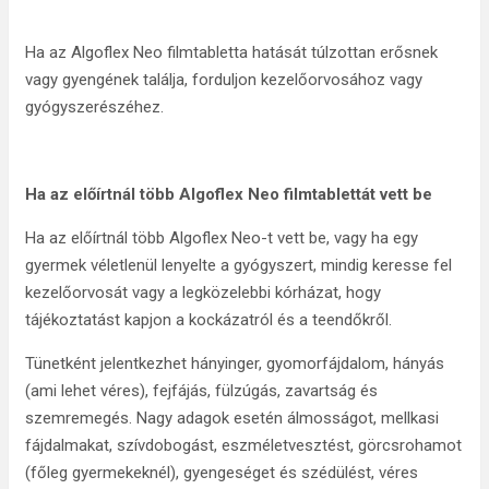
Ha az Algoflex Neo filmtabletta hatását túlzottan erősnek
vagy gyengének találja, forduljon kezelőorvosához vagy
gyógyszerészéhez.
Ha az előírtnál több Algoflex Neo filmtablettát vett be
Ha az előírtnál több Algoflex Neo-t vett be, vagy ha egy
gyermek véletlenül lenyelte a gyógyszert, mindig keresse fel
kezelőorvosát vagy a legközelebbi kórházat, hogy
tájékoztatást kapjon a kockázatról és a teendőkről.
Tünetként jelentkezhet hányinger, gyomorfájdalom, hányás
(ami lehet véres), fejfájás, fülzúgás, zavartság és
szemremegés. Nagy adagok esetén álmosságot, mellkasi
fájdalmakat, szívdobogást, eszméletvesztést, görcsrohamot
(főleg gyermekeknél), gyengeséget és szédülést, véres