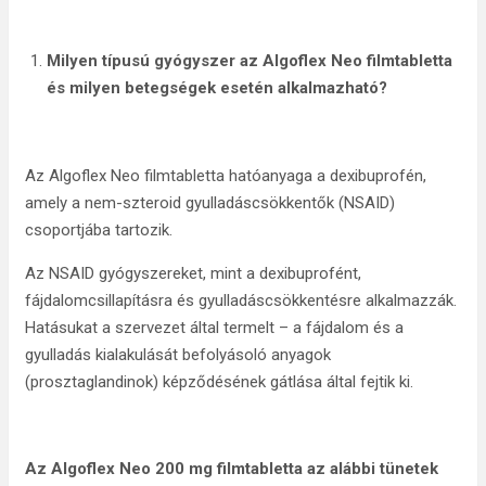
Milyen típusú gyógyszer az Algoflex Neo filmtabletta
és milyen betegségek esetén alkalmazható?
Az Algoflex Neo filmtabletta hatóanyaga a dexibuprofén,
amely a nem-szteroid gyulladáscsökkentők (NSAID)
csoportjába tartozik.
Az NSAID gyógyszereket, mint a dexibuprofént,
fájdalomcsillapításra és gyulladáscsökkentésre alkalmazzák.
Hatásukat a szervezet által termelt – a fájdalom és a
gyulladás kialakulását befolyásoló anyagok
(prosztaglandinok) képződésének gátlása által fejtik ki.
Az Algoflex Neo 200 mg filmtabletta az alábbi tünetek