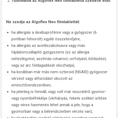
Tudnivalók az Algoflex Neo filmtabletta szedése előtt
Ne szedje az Algoflex Neo filmtablettát:
ha allergiás a dexibuprofénre vagy a gyógyszer (6.
pontban felsorolt) egyéb összetevőjére,
ha allergiás az acetilszalicilsavra vagy más
fájdalomcsillapító gyógyszerre (ez az allergia
nehézlégzést, asztmás rohamot, orrfolyást, bőrkiütést,
vagy az arc feldagadását okozhatja),
ha korábban már más nem-szteroid (NSAID) gyógyszer
vérzést vagy átfúródást okozott az
emésztőrendszerében,
ha jelenleg is fennáll, vagy volt már visszatérő gyomor-
vagy nyombélfekélye (vérhányás, fekete széklet ürítése
vagy véres hasmenés lehet annak a jele, hogy a
gyomorban vagy a bélrendszerben vérzés van),