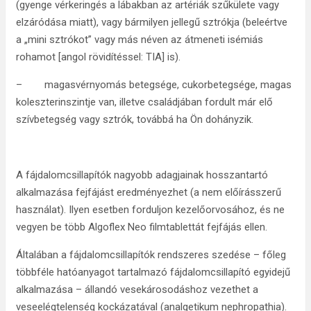
(gyenge vérkeringés a lábakban az artériák szűkülete vagy
elzáródása miatt), vagy bármilyen jellegű sztrókja (beleértve
a „mini sztrókot” vagy más néven az átmeneti isémiás
rohamot [angol rövidítéssel: TIA] is).
– magasvérnyomás betegsége, cukorbetegsége, magas
koleszterinszintje van, illetve családjában fordult már elő
szívbetegség vagy sztrók, továbbá ha Ön dohányzik.
A fájdalomcsillapítók nagyobb adagjainak hosszantartó
alkalmazása fejfájást eredményezhet (a nem előírásszerű
használat). Ilyen esetben forduljon kezelőorvosához, és ne
vegyen be több Algoflex Neo filmtablettát fejfájás ellen.
Általában a fájdalomcsillapítók rendszeres szedése – főleg
többféle hatóanyagot tartalmazó fájdalomcsillapító egyidejű
alkalmazása – állandó vesekárosodáshoz vezethet a
veseelégtelenség kockázatával (analgetikum nephropathia).