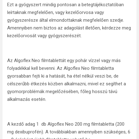
Ezt a gyógyszert mindig pontosan a betegtájékoztatóban
leírtaknak megfelelően, vagy kezelőorvosa vagy
gyógyszerésze által elmondottaknak megfelelően szedje.
Amennyiben nem biztos az adagolást illetően, kérdezze meg
kezelőorvosát vagy gyógyszerészét.
Az Algoflex Neo filmtablettát egy pohár vízzel vagy más
folyadékkal kell bevenni. Az Algoflex Neo filmtabletta
gyorsabban fejti ki a hatását, ha étel nélkül veszi be, de
célszerűbb étkezés közben alkalmazni, mivel ez segíthet a
gyomorproblémák megelőzésében, főleg hosszú távú
alkalmazás esetén.
A kezdő adag 1 db Algoflex Neo 200 mg filmtabletta (200
mg dexibuprofén). A továbbiakban amennyiben szükséges, 6