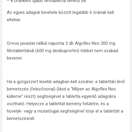
– 8 óránként újabb filmtabletta vehető be.
Az egyes adagok bevétele között legalább 6 órának kell
eltelnie.
Orvosi javaslat nélkül naponta 3 db Algoflex Neo 200 mg
filmtablettánál (600 mg dexibuprofén) többet nem szabad
bevenni.
Ha a gyógyszert kisebb adagban kell szednie: a tablettán lévő
bemetszés (felezővonal) (lásd a “Milyen az Algoflex Neo
külleme” részt) segítségével a tabletta egyenlő adagokra
osztható. Helyezze a tablettát kemény felületre, és a
hüvelyk- vagy a mutatóujjai segítségével törje el a tablettát a
bemetszésnél.