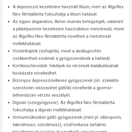
A depresszió kezelésére használt lítium, mert az Algoflex
Neo filmtabletta fokozhatja a lítium hatását.
Az egyes daganatos, illetve reumás betegségek, valamint
a pikkelysömör kezelésére használatos metotrexát, mivel
az Algoflex Neo filmtabletta növelheti a metotrexát
mellékhatásait.
Vizelethajtók (vízhajtók), mivel a dexibuprofén
csökkentheti ezeknek a gyógyszereknek a hatását.
Kortikoszteroidok: fekélyek és vérzések kialakulásának
kockázata növekedhet.
Bizonyos depresszióellenes gyógyszerek (ún. szelektív
szerotonin-visszavétel gátlók) növelhetik a gyomor-
bélrendszeri vérzés veszélyét.
Digoxin (szívgyógyszer). Az Algoflex Neo filmtabletta
fokozhatja a digoxin mellékhatásait.
Immunműködést gátló gyógyszerek (mint pl. ciklosporin,
takrolimusz, szirolimusz), szulfonilurea tartalmú