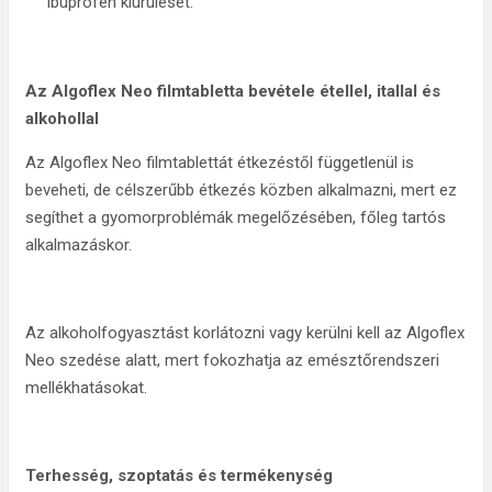
ibuprofén kiürülését.
Az Algoflex Neo filmtabletta bevétele étellel, itallal és
alkohollal
Az Algoflex Neo filmtablettát étkezéstől függetlenül is
beveheti, de célszerűbb étkezés közben alkalmazni, mert ez
segíthet a gyomorproblémák megelőzésében, főleg tartós
alkalmazáskor.
Az alkoholfogyasztást korlátozni vagy kerülni kell az Algoflex
Neo szedése alatt, mert fokozhatja az emésztőrendszeri
mellékhatásokat.
Terhesség, szoptatás és termékenység