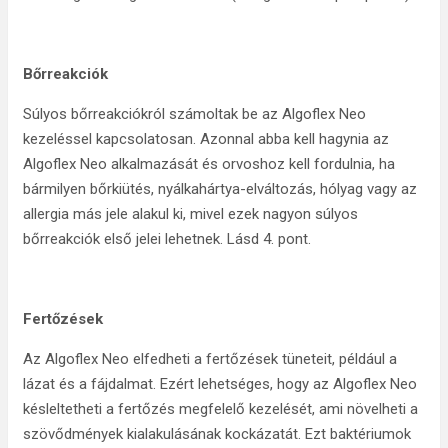
Bőrreakciók
Súlyos bőrreakciókról számoltak be az Algoflex Neo
kezeléssel kapcsolatosan. Azonnal abba kell hagynia az
Algoflex Neo alkalmazását és orvoshoz kell fordulnia, ha
bármilyen bőrkiütés, nyálkahártya-elváltozás, hólyag vagy az
allergia más jele alakul ki, mivel ezek nagyon súlyos
bőrreakciók első jelei lehetnek. Lásd 4. pont.
Fertőzések
Az Algoflex Neo elfedheti a fertőzések tüneteit, például a
lázat és a fájdalmat. Ezért lehetséges, hogy az Algoflex Neo
késleltetheti a fertőzés megfelelő kezelését, ami növelheti a
szövődmények kialakulásának kockázatát. Ezt baktériumok