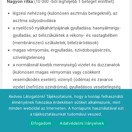
Nagyon ritka
(10 000 -ből legfeljebb 1 beteget érinthet):
légzési nehézség (különösen asztmás betegeknél), az
asztma súlyosbodása
a nyelőcső nyálkahártyájának gyulladása, hasnyálmirigy-
gyulladás, az bélszűkületek a vékony- és vastagbélben
(membránszerű szűkületek, bélelzáródások)
magas vérnyomás, érgyulladás, szívdobogásérzés,
szívelégtelenség
a normálisnál kisebb mennyiségű vizelet és duzzanatok
(különösen magas vérnyomás vagy csökkent
veseműködés esetén); vizenyő (ödéma) és zavaros
vizelet (nefrózis szindróma); gyulladásos vesebetegség
(intersticiális nefritisz), amely akut veseelégtelenséghez
Kedves Látogatónk! Tájékoztatunk, hogy a honlap felhasználói
vezethet. Ha a felsorolt tünetek közül bármelyik
élményének fokozása érdekében sütiket alkalmazunk, mint
minden weboldal az Interneten. A honlapunk használatával ezt
jelentkezne Önnél vagy ha általános rossz közérzete
a tájékoztatásunkat tudomásul veszed.
alakulna ki, hagyja abba az Algoflex Neo szedését, és
Elfogadom
Adatvédelmi irányelvek
haladéktalanul keresse fel kezelőorvosát, mivel ezek a
vesekárosodás vagy veseelégtelenség első tünetei