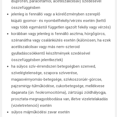
ibuprofén, paracetamol, acetilszalicilsav) szedésével
összefüggésben
jelenleg is fennálló vagy a kórelőzményben szereplő
kiújuló gyomor- és nyombélfekély/vérzés esetén (kettő
vagy több egymástól független igazolt fekély vagy vérzés)
korábban vagy jelenleg is fennálló asztma, hörgőgörcs,
szénanátha vagy csalánkiütés esetén (különösen, ha ezek
acetilszalicilsav vagy más nem-szteroid
gyulladáscsökkentő készítmények szedésével
összefüggésben jelentkeztek)
ha súlyos szív-érrendszeri betegségben szenved,
szívelégtelensége, szapora szívverése,
magasvérnyomás-betegsége, szívkoszorúér-görcse,
pajzsmirigy‑túlműködése, cukorbetegsége, mellékvese
daganata (ún. feokromocitóma), zártzúgú zöldhályogja,
prosztata‑megnagyobbodása van, illetve vizeletelakadás
(vizeletretenció) esetén
súlyos májműködési zavar esetén