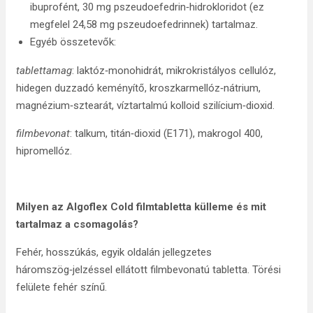
ibuprofént, 30 mg pszeudoefedrin‑hidrokloridot (ez
megfelel 24,58 mg pszeudoefedrinnek) tartalmaz.
Egyéb összetevők:
tablettamag
: laktóz‑monohidrát, mikrokristályos cellulóz,
hidegen duzzadó keményítő, kroszkarmellóz‑nátrium,
magnézium‑sztearát, víztartalmú kolloid szilícium‑dioxid.
filmbevonat
: talkum, titán‑dioxid (E171), makrogol 400,
hipromellóz.
Milyen az Algoflex Cold filmtabletta külleme és mit
tartalmaz a csomagolás?
Fehér, hosszúkás, egyik oldalán jellegzetes
háromszög‑jelzéssel ellátott filmbevonatú tabletta. Törési
felülete fehér színű.