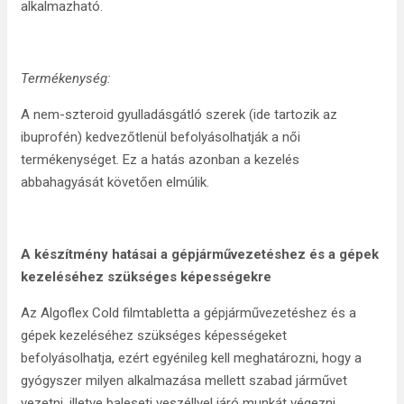
alkalmazható.
Termékenység:
A nem-szteroid gyulladásgátló szerek (ide tartozik az
ibuprofén) kedvezőtlenül befolyásolhatják a női
termékenységet. Ez a hatás azonban a kezelés
abbahagyását követően elmúlik.
A készítmény hatásai a gépjárművezetéshez és a gépek
kezeléséhez szükséges képességekre
Az Algoflex Cold filmtabletta a gépjárművezetéshez és a
gépek kezeléséhez szükséges képességeket
befolyásolhatja, ezért egyénileg kell meghatározni, hogy a
gyógyszer milyen alkalmazása mellett szabad járművet
vezetni, illetve baleseti veszéllyel járó munkát végezni.