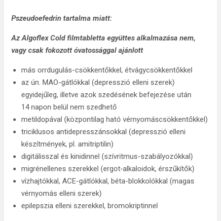
Pszeudoefedrin tartalma miatt:
Az Algoflex Cold filmtabletta együttes alkalmazása nem,
vagy csak fokozott óvatossággal ajánlott
más orrdugulás-csökkentőkkel, étvágycsökkentőkkel
az ún. MAO-gátlókkal (depresszió elleni szerek)
egyidejűleg, illetve azok szedésének befejezése után
14 napon belül nem szedhető
metildopával (központilag ható vérnyomáscsökkentőkkel)
triciklusos antidepresszánsokkal (depresszió elleni
készítmények, pl. amitriptilin)
digitálisszal és kinidinnel (szívritmus-szabályozókkal)
migrénellenes szerekkel (ergot‑alkaloidok, érszűkítők)
vízhajtókkal, ACE-gátlókkal, béta-blokkolókkal (magas
vérnyomás elleni szerek)
epilepszia elleni szerekkel, bromokriptinnel