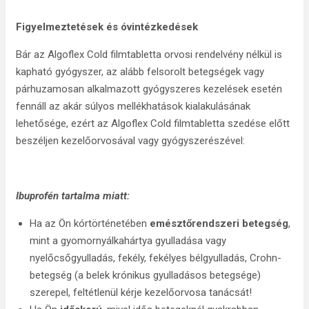
Figyelmeztetések és óvintézkedések
Bár az Algoflex Cold filmtabletta orvosi rendelvény nélkül is
kapható gyógyszer, az alább felsorolt betegségek vagy
párhuzamosan alkalmazott gyógyszeres kezelések esetén
fennáll az akár súlyos mellékhatások kialakulásának
lehetősége, ezért az Algoflex Cold filmtabletta szedése előtt
beszéljen kezelőorvosával vagy gyógyszerészével:
Ibuprofén tartalma miatt:
Ha az Ön kórtörténetében
emésztőrendszeri betegség
,
mint a gyomornyálkahártya gyulladása vagy
nyelőcsőgyulladás, fekély, fekélyes bélgyulladás, Crohn-
betegség (a belek krónikus gyulladásos betegsége)
szerepel, feltétlenül kérje kezelőorvosa tanácsát!