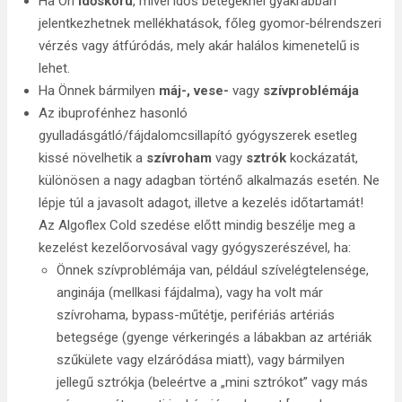
Ha Ön
időskorú
, mivel idős betegeknél gyakrabban
jelentkezhetnek mellékhatások, főleg gyomor‑bélrendszeri
vérzés vagy átfúródás, mely akár halálos kimenetelű is
lehet.
Ha Önnek bármilyen
máj-, vese-
vagy
szívproblémája
Az ibuprofénhez hasonló
gyulladásgátló/fájdalomcsillapító gyógyszerek esetleg
kissé növelhetik a
szívroham
vagy
sztrók
kockázatát,
különösen a nagy adagban történő alkalmazás esetén. Ne
lépje túl a javasolt adagot, illetve a kezelés időtartamát!
Az Algoflex Cold szedése előtt mindig beszélje meg a
kezelést kezelőorvosával vagy gyógyszerészével, ha:
Önnek szívproblémája van, például szívelégtelensége,
anginája (mellkasi fájdalma), vagy ha volt már
szívrohama, bypass-műtétje, perifériás artériás
betegsége (gyenge vérkeringés a lábakban az artériák
szűkülete vagy elzáródása miatt), vagy bármilyen
jellegű sztrókja (beleértve a „mini sztrókot” vagy más