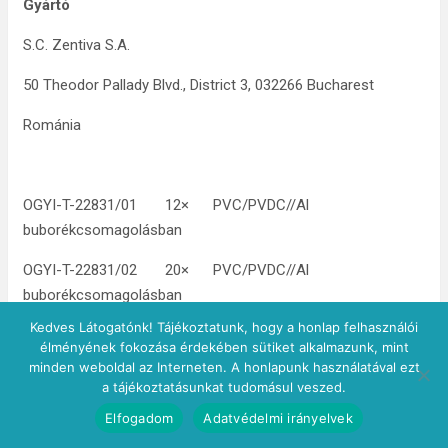
Gyártó
S.C. Zentiva S.A.
50 Theodor Pallady Blvd., District 3, 032266 Bucharest
Románia
OGYI-T-22831/01 12× PVC/PVDC//Al
buborékcsomagolásban
OGYI-T-22831/02 20× PVC/PVDC//Al
buborékcsomagolásban
Kedves Látogatónk! Tájékoztatunk, hogy a honlap felhasználói
OGYI-T-22831/03 24× PVC/PVDC//Al
élményének fokozása érdekében sütiket alkalmazunk, mint
buborékcsomagolásban
minden weboldal az Interneten. A honlapunk használatával ezt
a tájékoztatásunkat tudomásul veszed.
Elfogadom
Adatvédelmi irányelvek
A készítményhez kapcsolódó további kérdéseivel forduljon a