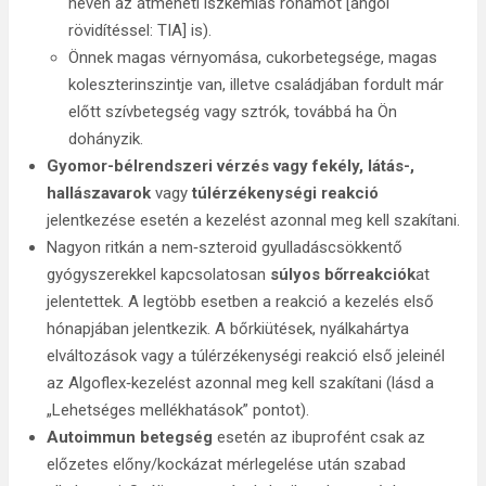
néven az átmeneti iszkémiás rohamot [angol
rövidítéssel: TIA] is).
Önnek magas vérnyomása, cukorbetegsége, magas
koleszterinszintje van, illetve családjában fordult már
előtt szívbetegség vagy sztrók, továbbá ha Ön
dohányzik.
Gyomor-bélrendszeri vérzés vagy fekély, látás-,
hallászavarok
vagy
túlérzékenységi reakció
jelentkezése esetén a kezelést azonnal meg kell szakítani.
Nagyon ritkán a nem‑szteroid gyulladáscsökkentő
gyógyszerekkel kapcsolatosan
súlyos bőrreakciók
at
jelentettek. A legtöbb esetben a reakció a kezelés első
hónapjában jelentkezik. A bőrkiütések, nyálkahártya
elváltozások vagy a túlérzékenységi reakció első jeleinél
az Algoflex‑kezelést azonnal meg kell szakítani (lásd a
„Lehetséges mellékhatások” pontot).
Autoimmun betegség
esetén az ibuprofént csak az
előzetes előny/kockázat mérlegelése után szabad