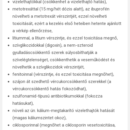
vizelethajtókkal (csökkenhet a vizelethajtó hatás),
metotrexáttal (15 mg/hét dózis alatt), az ibuprofén
növelheti a metotrexát vérszintjét, ezzel növelheti
toxicitását, ezért a kezelés első heteiben hetente ajánlott
a vérkép ellenőrzése,
lítiummal, a lítium vérszintje, és ezzel toxicitása megnő,
szívglikozidokkal (digoxin), a nem-szteroid
gyulladáscsökkentő szerek súlyosbíthatják a
szívelégtelenséget, csökkenthetik a veseműködést és
növelhetik a szívglikozidok vérszintjét,
fenitoinnal (vérszintje, és ezzel toxicitása megnőhet),
szájon át szedhető vércukorcsökkentő szerekkel (a
vércukorcsökkentő hatás fokozódhat),
szulfonamid-típusú antibiotikumokkal (fokozza
hatásukat),
növeli az ún. kálium-megtakarító vizelethajtók hatását
(magas káliumszintet okoz),
ciklosporinnal (megnőhet a ciklosporin vesetoxicitása,