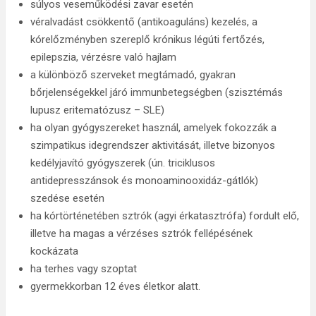
súlyos veseműködési zavar esetén
véralvadást csökkentő (antikoaguláns) kezelés, a
kórelőzményben szereplő krónikus légúti fertőzés,
epilepszia, vérzésre való hajlam
a különböző szerveket megtámadó, gyakran
bőrjelenségekkel járó immunbetegségben (szisztémás
lupusz eritematózusz – SLE)
ha olyan gyógyszereket használ, amelyek fokozzák a
szimpatikus idegrendszer aktivitását, illetve bizonyos
kedélyjavító gyógyszerek (ún. triciklusos
antidepresszánsok és monoaminooxidáz-gátlók)
szedése esetén
ha kórtörténetében sztrók (agyi érkatasztrófa) fordult elő,
illetve ha magas a vérzéses sztrók fellépésének
kockázata
ha terhes vagy szoptat
gyermekkorban 12 éves életkor alatt.