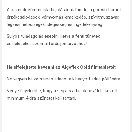
A pszeudoefedrin túladagolásának tünetei a görcsrohamok,
érzékcsalódások, vérnyomás-emelkedés, szívritmuszavar,
légzési nehézségek, idegesség és ingerlékenység.
Súlyos túladagolás esetén, illetve a fenti tünetek
észlelésekor azonnal forduljon orvoshoz!
Ha elfelejtette bevenni az
Algoflex Cold
filmtablettát
Ne vegyen be kétszeres adagot a kihagyott adag pótlására.
Vegye figyelembe, hogy az egyes adagok bevétele között
minimum 4 óra szünetet kell tartani.