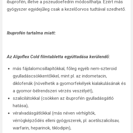
ibuprofén, illetve a pszeudoefedrin módosíthatja. Ezért más
gyógyszer egyidejűleg csak a kezelőorvos tudtával szedhető.
Ibuprofén tartalma miatt:
Az Algoflex Cold filmtabletta együttadása kerülendő:
más fájdalomcsillapítókkal, főleg egyéb nem‑szteroid
gyulladáscsökkentőkkel, mint pl. az indometacin,
diklofenák (növelhetik a gyomorfekélyek kialakulásának és
a gyomor-bélrendszeri vérzés veszélyét),
szalicilátokkal (csökken az ibuprofén gyulladásgátló
hatása),
véralvadásgátlókkal (más néven vérhígítók,
vérrögképződés elleni gyógyszerek, pl. acetilszalicilsav,
warfarin, heparinok, tiklodipin),