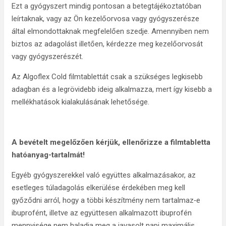
Ezt a gyógyszert mindig pontosan a betegtájékoztatóban
leírtaknak, vagy az Ön kezelőorvosa vagy gyógyszerésze
által elmondottaknak megfelelően szedje. Amennyiben nem
biztos az adagolást illetően, kérdezze meg kezelőorvosát
vagy gyógyszerészét.
Az Algoflex Cold filmtablettát csak a szükséges legkisebb
adagban és a legrövidebb ideig alkalmazza, mert így kisebb a
mellékhatások kialakulásának lehetősége.
A bevételt megelőzően kérjük, ellenőrizze a filmtabletta
hatóanyag-tartalmát!
Egyéb gyógyszerekkel való együttes alkalmazásakor, az
esetleges túladagolás elkerülése érdekében meg kell
győződni arról, hogy a többi készítmény nem tartalmaz‑e
ibuprofént, illetve az együttesen alkalmazott ibuprofén
mennyisége nem haladja meg a javasolt napi maximális