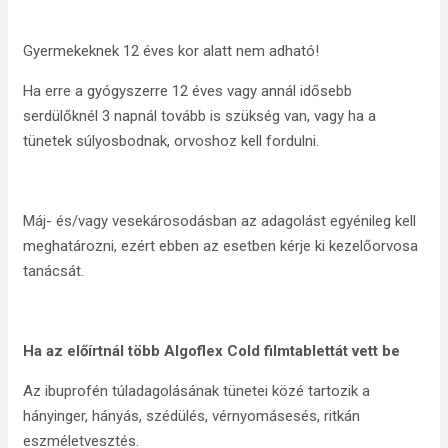
Gyermekeknek 12 éves kor alatt nem adható!
Ha erre a gyógyszerre 12 éves vagy annál idősebb
serdülőknél 3 napnál tovább is szükség van, vagy ha a
tünetek súlyosbodnak, orvoshoz kell fordulni.
Máj- és/vagy vesekárosodásban az adagolást egyénileg kell
meghatározni, ezért ebben az esetben kérje ki kezelőorvosa
tanácsát.
Ha az előírtnál több Algoflex Cold filmtablettát vett be
Az ibuprofén túladagolásának tünetei közé tartozik a
hányinger, hányás, szédülés, vérnyomásesés, ritkán
eszméletvesztés.