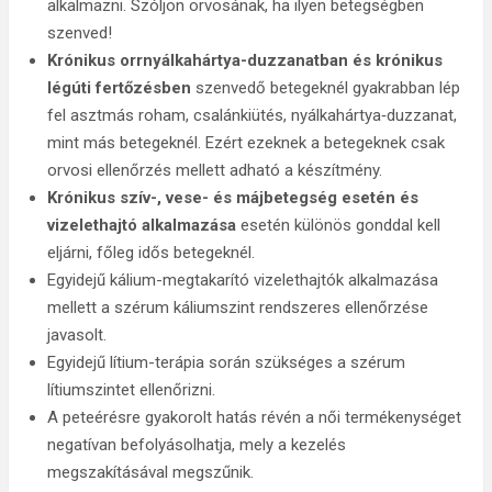
alkalmazni. Szóljon orvosának, ha ilyen betegségben
szenved!
Krónikus orrnyálkahártya-duzzanatban és krónikus
légúti fertőzésben
szenvedő betegeknél gyakrabban lép
fel asztmás roham, csalánkiütés, nyálkahártya‑duzzanat,
mint más betegeknél. Ezért ezeknek a betegeknek csak
orvosi ellenőrzés mellett adható a készítmény.
Krónikus szív-, vese- és májbetegség esetén és
vizelethajtó alkalmazása
esetén különös gonddal kell
eljárni, főleg idős betegeknél.
Egyidejű kálium-megtakarító vizelethajtók alkalmazása
mellett a szérum káliumszint rendszeres ellenőrzése
javasolt.
Egyidejű lítium-terápia során szükséges a szérum
lítiumszintet ellenőrizni.
A peteérésre gyakorolt hatás révén a női termékenységet
negatívan befolyásolhatja, mely a kezelés
megszakításával megszűnik.