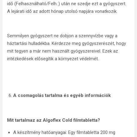
idő (Felhasználható/Felh.:) után ne szedje ezt a gyógyszert.
A lejárati idő az adott hónap utolsó napjára vonatkozik.
Semmilyen gyógyszert ne dobjon a szennyvízbe vagy a
háztartási hulladékba. Kérdezze meg gyógyszerészét, hogy
mit tegyen a már nem használt gyógyszereivel. Ezek az
intézkedések elősegítik a környezet védelmét.
A csomagolás tartalma és egyéb információk
Mit tartalmaz az Algoflex Cold filmtabletta?
A készítmény hatóanyagai: Egy filmtabletta 200 mg