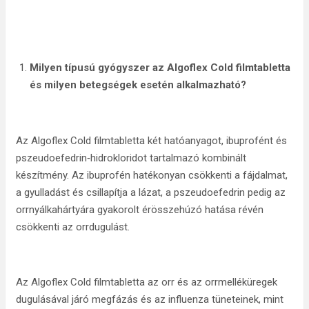
Milyen típusú gyógyszer az Algoflex Cold filmtabletta
és milyen betegségek esetén alkalmazható?
Az Algoflex Cold filmtabletta két hatóanyagot, ibuprofént és
pszeudoefedrin‑hidrokloridot tartalmazó kombinált
készítmény. Az ibuprofén hatékonyan csökkenti a fájdalmat,
a gyulladást és csillapítja a lázat, a pszeudoefedrin pedig az
orrnyálkahártyára gyakorolt érösszehúzó hatása révén
csökkenti az orrdugulást.
Az Algoflex Cold filmtabletta az orr és az orrmelléküregek
dugulásával járó megfázás és az influenza tüneteinek, mint