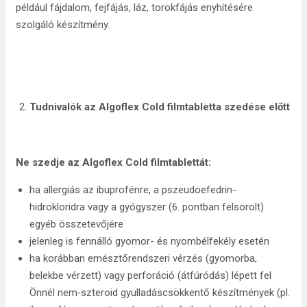
például fájdalom, fejfájás, láz, torokfájás enyhítésére
szolgáló készítmény.
Tudnivalók az Algoflex Cold filmtabletta szedése előtt
Ne szedje az Algoflex Cold filmtablettát:
ha allergiás az ibuprofénre, a pszeudoefedrin-
hidrokloridra vagy a gyógyszer (6. pontban felsorolt)
egyéb összetevőjére
jelenleg is fennálló gyomor- és nyombélfekély esetén
ha korábban emésztőrendszeri vérzés (gyomorba,
belekbe vérzett) vagy perforáció (átfúródás) lépett fel
Önnél nem‑szteroid gyulladáscsökkentő készítmények (pl.