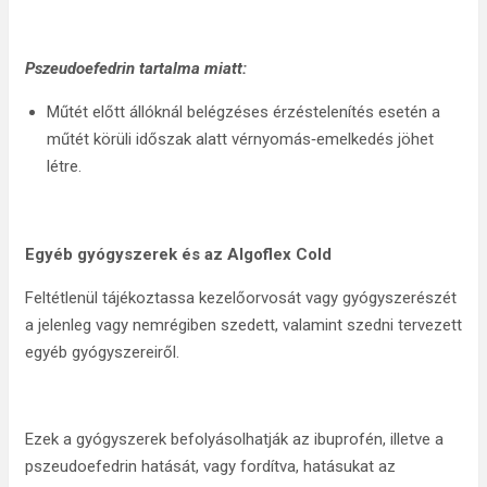
Pszeudoefedrin tartalma miatt:
Műtét előtt állóknál belégzéses érzéstelenítés esetén a
műtét körüli időszak alatt vérnyomás‑emelkedés jöhet
létre.
Egyéb gyógyszerek és az Algoflex Cold
Feltétlenül tájékoztassa kezelőorvosát vagy gyógyszerészét
a jelenleg vagy nemrégiben szedett, valamint szedni tervezett
egyéb gyógyszereiről.
Ezek a gyógyszerek befolyásolhatják az ibuprofén, illetve a
pszeudoefedrin hatását, vagy fordítva, hatásukat az