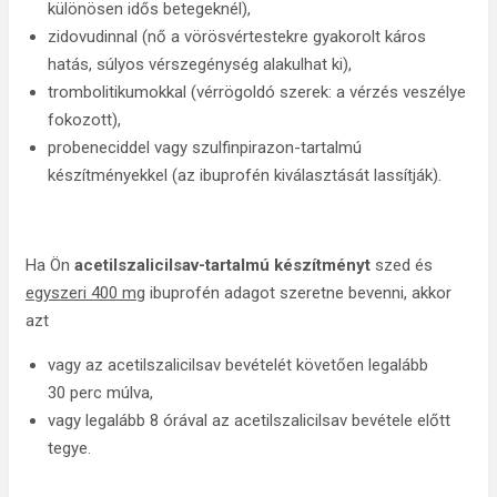
különösen idős betegeknél),
zidovudinnal (nő a vörösvértestekre gyakorolt káros
hatás, súlyos vérszegénység alakulhat ki),
trombolitikumokkal (vérrögoldó szerek: a vérzés veszélye
fokozott),
probeneciddel vagy szulfinpirazon-tartalmú
készítményekkel (az ibuprofén kiválasztását lassítják).
Ha Ön
acetilszalicilsav-tartalmú készítményt
szed és
egyszeri 400 mg
ibuprofén adagot szeretne bevenni, akkor
azt
vagy az acetilszalicilsav bevételét követően legalább
30 perc múlva,
vagy legalább 8 órával az acetilszalicilsav bevétele előtt
tegye.