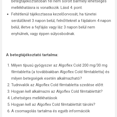
betegtájékoztatóban fel nem sorolt bármely lehetséges
mellékhatásra is vonatkozik. Lásd 4. pont.
Feltétlenül tájékoztassa kezelőorvosát, ha tünetei
serdülőknél 3 napon belül, felnőtteknél a fájdalom 4 napon
belül, illetve a fejfájás vagy láz 3 napon belül nem
enyhülnek, vagy éppen súlyosbodnak.
A betegtájékoztató tartalma:
Milyen típusú gyógyszer az Algoflex Cold 200 mg/30 mg
filmtabletta (a továbbiakban Algoflex Cold filmtabletta) és
milyen betegségek esetén alkalmazható?
Tudnivalók az Algoflex Cold filmtabletta szedése előtt
Hogyan kell alkalmazni az Algoflex Cold filmtablettát?
Lehetséges mellékhatások
Hogyan kell az Algoflex Cold filmtablettát tárolni?
A csomagolás tartalma és egyéb információk