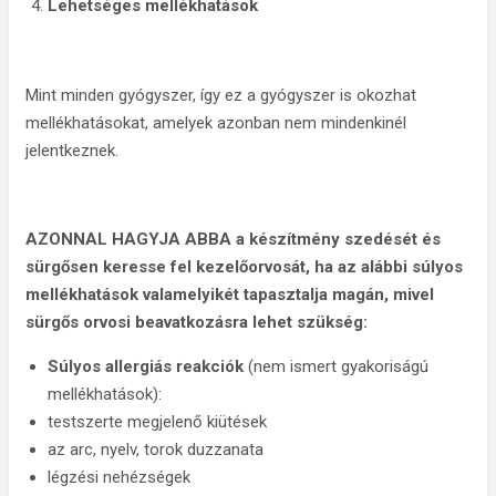
Lehetséges mellékhatások
Mint minden gyógyszer, így ez a gyógyszer is okozhat
mellékhatásokat, amelyek azonban nem mindenkinél
jelentkeznek.
AZONNAL HAGYJA ABBA a készítmény szedését és
sürgősen keresse fel kezelőorvosát, ha az alábbi súlyos
mellékhatások valamelyikét tapasztalja magán, mivel
sürgős orvosi beavatkozásra lehet szükség:
Súlyos allergiás reakciók
(nem ismert gyakoriságú
mellékhatások):
testszerte megjelenő kiütések
az arc, nyelv, torok duzzanata
légzési nehézségek