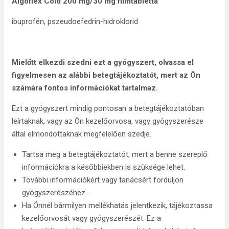
Algoflex Cold 200 mg/30 mg filmtabletta
ibuprofén, pszeudoefedrin-hidroklorid
Mielőtt elkezdi szedni ezt a gyógyszert,
olvassa el
figyelmesen az alábbi betegtájékoztatót, mert az Ön
számára fontos információkat tartalmaz.
Ezt a gyógyszert mindig pontosan a betegtájékoztatóban
leírtaknak, vagy az Ön kezelőorvosa, vagy gyógyszerésze
által elmondottaknak megfelelően szedje.
Tartsa meg a betegtájékoztatót, mert a benne szereplő
információkra a későbbiekben is szüksége lehet.
További információkért vagy tanácsért forduljon
gyógyszerészéhez.
Ha Önnél bármilyen mellékhatás jelentkezik, tájékoztassa
kezelőorvosát vagy gyógyszerészét. Ez a