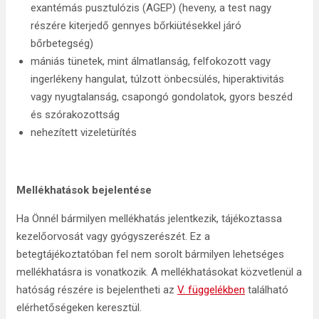
exantémás pusztulózis (AGEP) (heveny, a test nagy
részére kiterjedő gennyes bőrkiütésekkel járó
bőrbetegség)
mániás tünetek, mint álmatlanság, felfokozott vagy
ingerlékeny hangulat, túlzott önbecsülés, hiperaktivitás
vagy nyugtalanság, csapongó gondolatok, gyors beszéd
és szórakozottság
nehezített vizeletürítés
Mellékhatások bejelentése
Ha Önnél bármilyen mellékhatás jelentkezik, tájékoztassa
kezelőorvosát vagy gyógyszerészét. Ez a
betegtájékoztatóban fel nem sorolt bármilyen lehetséges
mellékhatásra is vonatkozik. A mellékhatásokat közvetlenül a
hatóság részére is bejelentheti az
V. függelékben
található
elérhetőségeken keresztül.