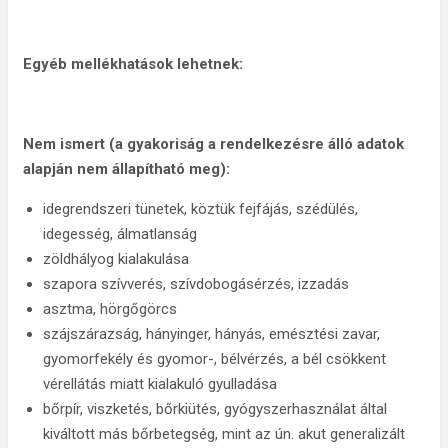
Egyéb mellékhatások lehetnek:
Nem ismert (a gyakoriság a rendelkezésre álló adatok
alapján nem állapítható meg):
idegrendszeri tünetek, köztük fejfájás, szédülés,
idegesség, álmatlanság
zöldhályog kialakulása
szapora szívverés, szívdobogásérzés, izzadás
asztma, hörgőgörcs
szájszárazság, hányinger, hányás, emésztési zavar,
gyomorfekély és gyomor-, bélvérzés, a bél csökkent
vérellátás miatt kialakuló gyulladása
bőrpír, viszketés, bőrkiütés, gyógyszerhasználat által
kiváltott más bőrbetegség, mint az ún. akut generalizált