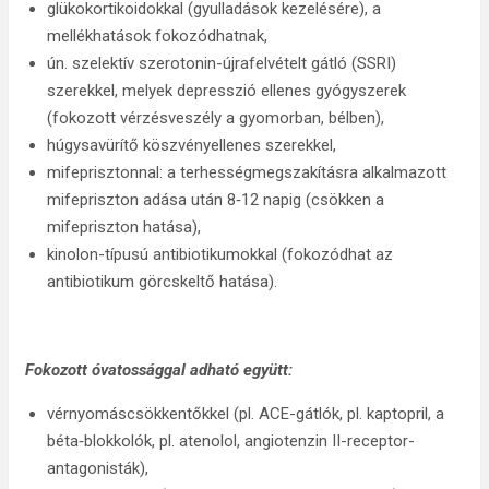
glükokortikoidokkal (gyulladások kezelésére), a
mellékhatások fokozódhatnak,
ún. szelektív szerotonin-újrafelvételt gátló (SSRI)
szerekkel, melyek depresszió ellenes gyógyszerek
(fokozott vérzésveszély a gyomorban, bélben),
húgysavürítő köszvényellenes szerekkel,
mifeprisztonnal: a terhességmegszakításra alkalmazott
mifepriszton adása után 8‑12 napig (csökken a
mifepriszton hatása),
kinolon-típusú antibiotikumokkal (fokozódhat az
antibiotikum görcskeltő hatása).
Fokozott óvatossággal adható együtt:
vérnyomáscsökkentőkkel (pl. ACE-gátlók, pl. kaptopril, a
béta‑blokkolók, pl. atenolol, angiotenzin II-receptor-
antagonisták),