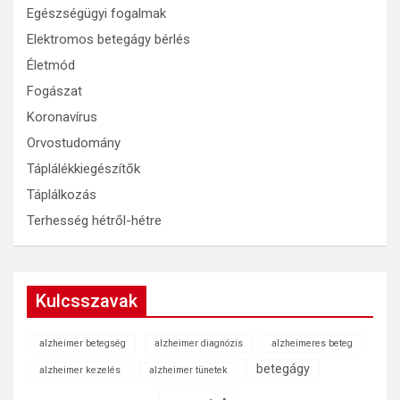
Egészségügyi fogalmak
Elektromos betegágy bérlés
Életmód
Fogászat
Koronavírus
Orvostudomány
Táplálékkiegészítők
Táplálkozás
Terhesség hétről-hétre
Kulcsszavak
alzheimer betegség
alzheimer diagnózis
alzheimeres beteg
betegágy
alzheimer kezelés
alzheimer tünetek