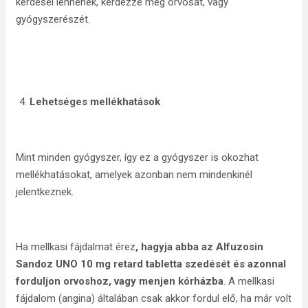
kérdései lennének, kérdezze meg orvosát, vagy
gyógyszerészét.
Lehetséges mellékhatások
Mint minden gyógyszer, így ez a gyógyszer is okozhat
mellékhatásokat, amelyek azonban nem mindenkinél
jelentkeznek.
Ha mellkasi fájdalmat érez
, hagyja abba az
Alfuzosin
Sandoz UNO 10 mg retard tabletta szedését és azonnal
forduljon orvoshoz, vagy menjen kórházba
. A mellkasi
fájdalom (angina) általában csak akkor fordul elő, ha már volt