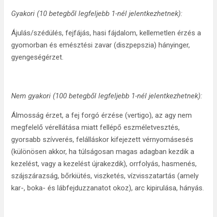
Gyakori (10 betegből legfeljebb 1-nél jelentkezhetnek):
Ájulás/szédülés, fejfájás, hasi fájdalom, kellemetlen érzés a
gyomorban és emésztési zavar (diszpepszia) hányinger,
gyengeségérzet.
Nem gyakori (100 betegből legfeljebb 1-nél jelentkezhetnek):
Álmosság érzet, a fej forgó érzése (vertigo), az agy nem
megfelelő vérellátása miatt fellépő eszméletvesztés,
gyorsabb szívverés, felálláskor kifejezett vérnyomásesés
(különösen akkor, ha túlságosan magas adagban kezdik a
kezelést, vagy a kezelést újrakezdik), orrfolyás, hasmenés,
szájszárazság, bőrkiütés, viszketés, vízvisszatartás (amely
kar-, boka- és lábfejduzzanatot okoz), arc kipirulása, hányás.