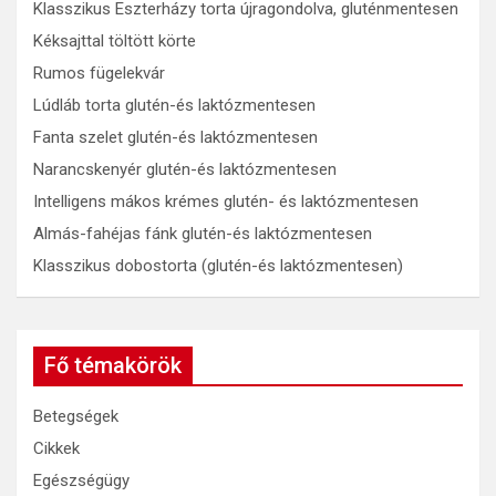
Klasszikus Eszterházy torta újragondolva, gluténmentesen
Kéksajttal töltött körte
Rumos fügelekvár
Lúdláb torta glutén-és laktózmentesen
Fanta szelet glutén-és laktózmentesen
Narancskenyér glutén-és laktózmentesen
Intelligens mákos krémes glutén- és laktózmentesen
Almás-fahéjas fánk glutén-és laktózmentesen
Klasszikus dobostorta (glutén-és laktózmentesen)
Fő témakörök
Betegségek
Cikkek
Egészségügy