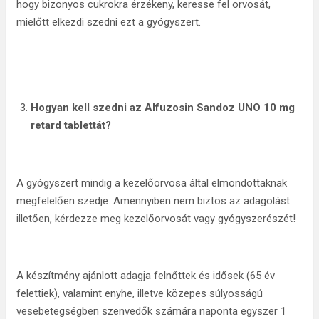
hogy bizonyos cukrokra érzékeny, keresse fel orvosát,
mielőtt elkezdi szedni ezt a gyógyszert.
H
ogyan kell szedni az Alfuzosin Sandoz UNO 10 mg
retard tablettát?
A gyógyszert mindig a kezelőorvosa által elmondottaknak
megfelelően szedje. Amennyiben nem biztos az adagolást
illetően, kérdezze meg kezelőorvosát vagy gyógyszerészét!
A készítmény ajánlott adagja felnőttek és idősek (65 év
felettiek), valamint enyhe, illetve közepes súlyosságú
vesebetegségben szenvedők számára naponta egyszer 1