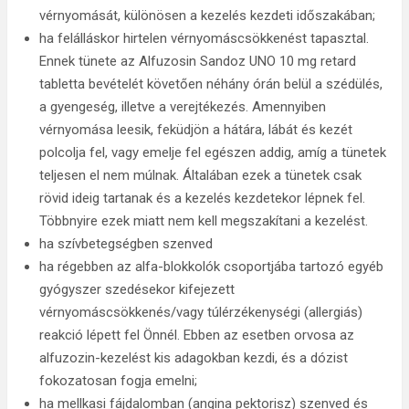
vérnyomását, különösen a kezelés kezdeti időszakában;
ha felálláskor hirtelen vérnyomáscsökkenést tapasztal.
Ennek tünete az Alfuzosin Sandoz UNO 10 mg retard
tabletta bevételét követően néhány órán belül a szédülés,
a gyengeség, illetve a verejtékezés. Amennyiben
vérnyomása leesik, feküdjön a hátára, lábát és kezét
polcolja fel, vagy emelje fel egészen addig, amíg a tünetek
teljesen el nem múlnak. Általában ezek a tünetek csak
rövid ideig tartanak és a kezelés kezdetekor lépnek fel.
Többnyire ezek miatt nem kell megszakítani a kezelést.
ha szívbetegségben szenved
ha régebben az alfa-blokkolók csoportjába tartozó egyéb
gyógyszer szedésekor kifejezett
vérnyomáscsökkenés/vagy túlérzékenységi (allergiás)
reakció lépett fel Önnél. Ebben az esetben orvosa az
alfuzozin-kezelést kis adagokban kezdi, és a dózist
fokozatosan fogja emelni;
ha mellkasi fájdalomban (angina pektorisz) szenved és