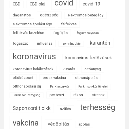
covid
covid-19
CBD
CBD olaj
egészség
daganatos
elektromos betegágy
elektromos ápolási ágy
felfekvés
felfekvés kezelése
fogfájás
fogszabályozás
karantén
fogászat
influenza
izomrándulás
koronavírus
koronavírus fertőzések
koronavírus halálozások
kutatás
oltóanyag
oltóközpont
orosz vakcina
otthonápolás
otthonápolási díj
Parkinson-kór
Parkinson-kór tünetei
pcr teszt
rákos
stressz
Parkinson betegség
terhesség
Szponzorált cikk
szülés
vakcina
védőoltás
ápolás