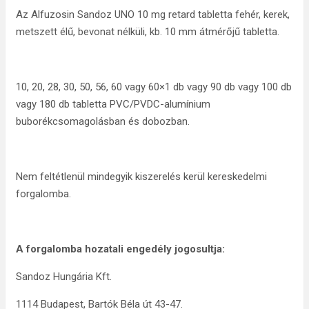
Az Alfuzosin Sandoz UNO 10 mg retard tabletta fehér, kerek,
metszett élű, bevonat nélküli, kb. 10 mm átmérőjű tabletta.
10, 20, 28, 30, 50, 56, 60 vagy 60×1 db vagy 90 db vagy 100 db
vagy 180 db tabletta PVC/PVDC-alumínium
buborékcsomagolásban és dobozban.
Nem feltétlenül mindegyik kiszerelés kerül kereskedelmi
forgalomba.
A forgalomba hozatali engedély jogosultja:
Sandoz Hungária Kft.
1114 Budapest, Bartók Béla út 43-47.