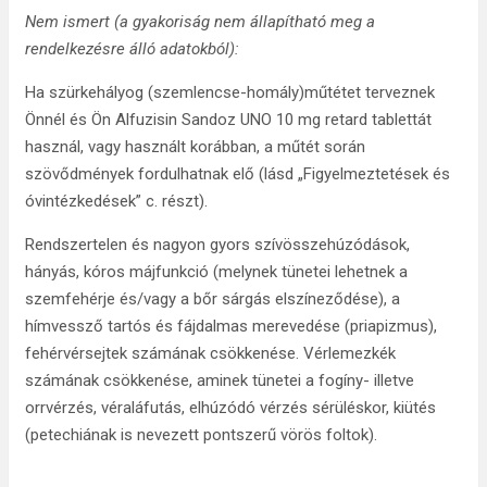
Nem ismert (a gyakoriság nem állapítható meg a
rendelkezésre álló adatokból):
Ha szürkehályog (szemlencse-homály)műtétet terveznek
Önnél és Ön Alfuzisin Sandoz UNO 10 mg retard tablettát
használ, vagy használt korábban, a műtét során
szövődmények fordulhatnak elő (lásd „Figyelmeztetések és
óvintézkedések” c. részt).
Rendszertelen és nagyon gyors szívösszehúzódások,
hányás, kóros májfunkció (melynek tünetei lehetnek a
szemfehérje és/vagy a bőr sárgás elszíneződése), a
hímvessző tartós és fájdalmas merevedése (priapizmus),
fehérvérsejtek számának csökkenése. Vérlemezkék
számának csökkenése, aminek tünetei a fogíny- illetve
orrvérzés, véraláfutás, elhúzódó vérzés sérüléskor, kiütés
(petechiának is nevezett pontszerű vörös foltok).