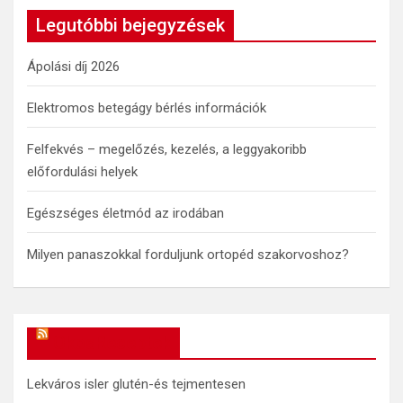
c
Legutóbbi bejegyzések
h
Ápolási díj 2026
Elektromos betegágy bérlés információk
Felfekvés – megelőzés, kezelés, a leggyakoribb
előfordulási helyek
Egészséges életmód az irodában
Milyen panaszokkal forduljunk ortopéd szakorvoshoz?
OkosReceptek
Lekváros isler glutén-és tejmentesen