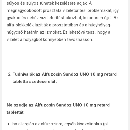
súlyos és súlyos tünetek kezelésére adják. A
megnagyobbodott prosztata vizeletürítési problémákat, így
gyakori és nehéz vizeletürítést okozhat, különösen éjjel. Az
alfa-blokkolók lazítják a prosztatában és a húgyhólyag-
húgycső határán az izmokat. Ez lehetővé teszi, hogy a
vizelet a hólyagból könnyebben távozhasson.
T
udnivalók az Alfuzosin Sandoz UNO 10 mg retard
tabletta szedése előtt
Ne szedje az
Alfuzosin Sandoz UNO 10 mg retard
tablettát
ha allergiás az alfuzozinra, egyéb kinazolinokra (pl.