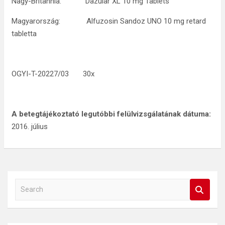
Nagy-Britannia: Dazular XL 10 mg Tablets
Magyarország: Alfuzosin Sandoz UNO 10 mg retard
tabletta
OGYI-T-20227/03 30x
A betegtájékoztató legutóbbi felülvizsgálatának dátuma:
2016. július
S
e
a
r