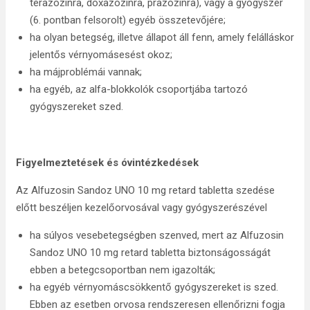
terazozinra, doxazozinra, prazozinra), vagy a gyógyszer
(6. pontban felsorolt) egyéb összetevőjére;
ha olyan betegség, illetve állapot áll fenn, amely felálláskor
jelentős vérnyomásesést okoz;
ha májproblémái vannak;
ha egyéb, az alfa-blokkolók csoportjába tartozó
gyógyszereket szed.
Figyelmeztetések és óvintézkedések
Az Alfuzosin Sandoz UNO 10 mg retard tabletta szedése
előtt beszéljen kezelőorvosával vagy gyógyszerészével
ha súlyos vesebetegségben szenved, mert az Alfuzosin
Sandoz UNO 10 mg retard tabletta biztonságosságát
ebben a betegcsoportban nem igazolták;
ha egyéb vérnyomáscsökkentő gyógyszereket is szed.
Ebben az esetben orvosa rendszeresen ellenőrizni fogja