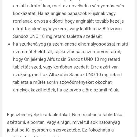
emiatt nitrátot kap, mert ez növelheti a vérnyomásesés
kockázatát
.
Ha az anginás panaszok kiújulnak vagy
romlanak, orvosa eldönti, hogy angináját tovább kezelje
nitrát tartalmú gyógyszerrel vagy leállítsa az Alfuzosin
Sandoz UNO 10 mg retard tabletta szedését.
ha szürkehályog (a szemlencse elhomályosodása) miatti
szemműtét előtt áll, tájékoztassa a szemorvost arról,
hogy Ön jelenleg Alfuzosin Sandoz UNO 10 mg retard
tablettát szed, vagy korábban szedett. Erre azért van
szükség, mert az Alfuzosin Sandoz UNO 10 mg retard
tabletta a műtét során szövődményeket okozhat,
amelyek kezelhetőek, ha az orvos előre számít rájuk.
Egészben nyelje le a tablettákat. Nem szabad a tablettákat
széttörni, elporítani vagy elrágni, mivel túl sok hatóanyag
juthat be túl gyorsan a szervezetébe. Ez fokozhatja a