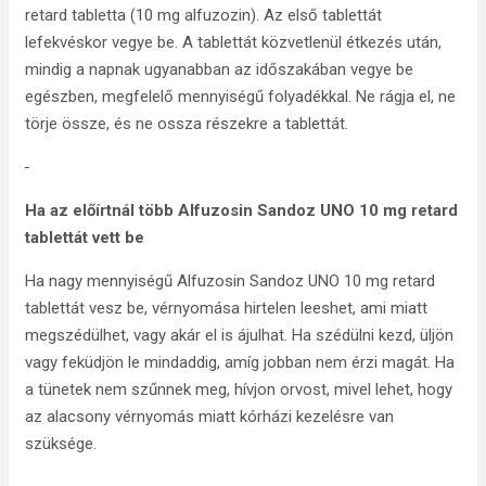
retard tabletta (10 mg alfuzozin). Az első tablettát
lefekvéskor vegye be. A tablettát közvetlenül étkezés után,
mindig a napnak ugyanabban az időszakában vegye be
egészben, megfelelő mennyiségű folyadékkal. Ne rágja el, ne
törje össze, és ne ossza részekre a tablettát.
Ha az előírtnál több Alfuzosin Sandoz UNO 10 mg retard
tablettát vett be
Ha nagy mennyiségű Alfuzosin Sandoz UNO 10 mg retard
tablettát vesz be, vérnyomása hirtelen leeshet, ami miatt
megszédülhet, vagy akár el is ájulhat. Ha szédülni kezd, üljön
vagy feküdjön le mindaddig, amíg jobban nem érzi magát. Ha
a tünetek nem szűnnek meg, hívjon orvost, mivel lehet, hogy
az alacsony vérnyomás miatt kórházi kezelésre van
szüksége.