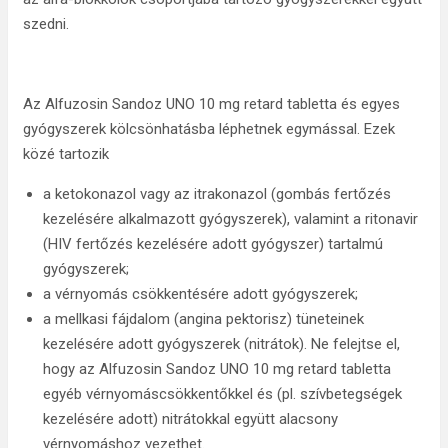
szedni.
Az Alfuzosin Sandoz UNO 10 mg retard tabletta és egyes
gyógyszerek kölcsönhatásba léphetnek egymással. Ezek
közé tartozik
a ketokonazol vagy az itrakonazol (gombás fertőzés
kezelésére alkalmazott gyógyszerek), valamint a ritonavir
(HIV fertőzés kezelésére adott gyógyszer) tartalmú
gyógyszerek;
a vérnyomás csökkentésére adott gyógyszerek;
a mellkasi fájdalom (angina pektorisz) tüneteinek
kezelésére adott gyógyszerek (nitrátok). Ne felejtse el,
hogy az Alfuzosin Sandoz UNO 10 mg retard tabletta
egyéb vérnyomáscsökkentőkkel és (pl. szívbetegségek
kezelésére adott) nitrátokkal együtt alacsony
vérnyomáshoz vezethet.