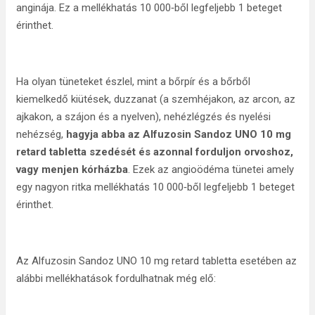
anginája. Ez a mellékhatás 10 000‑ből legfeljebb 1 beteget
érinthet.
Ha olyan tüneteket észlel, mint a bőrpír és a bőrből
kiemelkedő kiütések, duzzanat (a szemhéjakon, az arcon, az
ajkakon, a szájon és a nyelven), nehézlégzés és nyelési
nehézség,
hagyja abba az
Alfuzosin Sandoz UNO 10 mg
retard
tabletta szedését és azonnal forduljon orvoshoz,
vagy menjen kórházba
. Ezek az angioödéma tünetei amely
egy nagyon ritka mellékhatás 10 000‑ből legfeljebb 1 beteget
érinthet.
Az Alfuzosin Sandoz UNO 10 mg retard tabletta esetében az
alábbi mellékhatások fordulhatnak még elő: