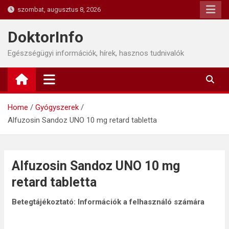
Skip
szombat, augusztus 8, 2026
to
content
DoktorInfo
Egészségügyi információk, hírek, hasznos tudnivalók
Home
Gyógyszerek
Alfuzosin Sandoz UNO 10 mg retard tabletta
Alfuzosin Sandoz UNO 10 mg
retard tabletta
Betegtájékoztató: Információk a felhasználó számára