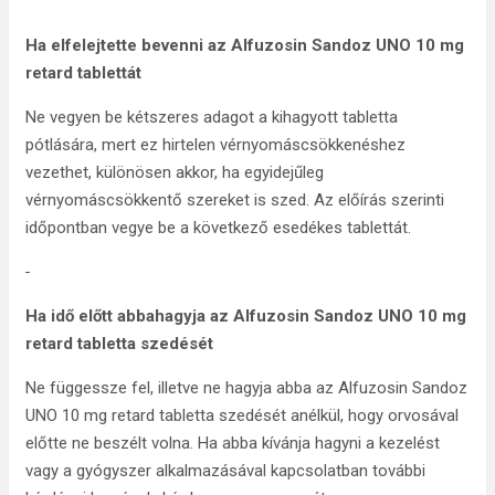
Ha elfelejtette bevenni az Alfuzosin Sandoz UNO 10 mg
retard tablettát
Ne vegyen be kétszeres adagot a kihagyott tabletta
pótlására, mert ez hirtelen vérnyomáscsökkenéshez
vezethet, különösen akkor, ha egyidejűleg
vérnyomáscsökkentő szereket is szed. Az előírás szerinti
időpontban vegye be a következő esedékes tablettát.
Ha idő előtt abbahagyja az
Alfuzosin Sandoz UNO 10 mg
retard tabletta szedését
Ne függessze fel, illetve ne hagyja abba az Alfuzosin Sandoz
UNO 10 mg retard tabletta szedését anélkül, hogy orvosával
előtte ne beszélt volna. Ha abba kívánja hagyni a kezelést
vagy a gyógyszer alkalmazásával kapcsolatban további