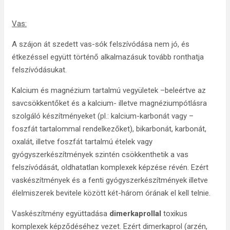
Vas:
A szájon át szedett vas-sók felszívódása nem jó, és
étkezéssel együtt történő alkalmazásuk tovább ronthatja
felszívódásukat.
Kalcium és magnézium tartalmú vegyületek –beleértve az
savcsökkentőket és a kalcium- illetve magnéziumpótlásra
szolgáló készítményeket (pl.: kalcium-karbonát vagy –
foszfát tartalommal rendelkezőket), bikarbonát, karbonát,
oxalát, illetve foszfát tartalmú ételek vagy
gyógyszerkészítmények szintén csökkenthetik a vas
felszívódását, oldhatatlan komplexek képzése révén. Ezért
vaskészítmények és a fenti gyógyszerkészítmények illetve
élelmiszerek bevitele között két-három órának el kell telnie.
Vaskészítmény együttadása
dimerkaprollal
toxikus
komplexek képződéséhez vezet. Ezért dimerkaprol (arzén,