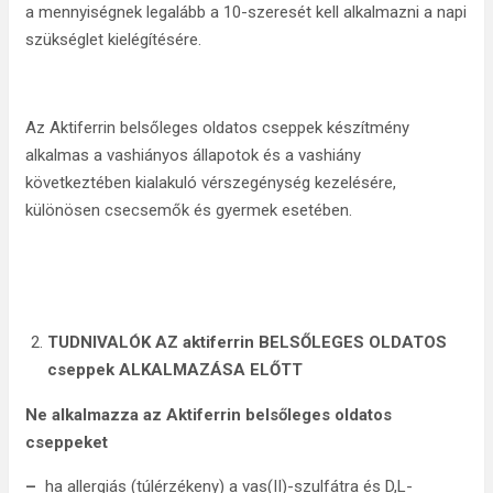
a mennyiségnek legalább a 10-szeresét kell alkalmazni a napi
szükséglet kielégítésére.
Az Aktiferrin belsőleges oldatos cseppek készítmény
alkalmas a vashiányos állapotok és a vashiány
következtében kialakuló vérszegénység kezelésére,
különösen csecsemők és gyermek esetében.
TUDNIVALÓK AZ aktiferrin BELSŐLEGES OLDATOS
cseppek ALKALMAZÁSA ELŐTT
Ne alkalmazza az Aktiferrin belsőleges oldatos
cseppeket
–
ha allergiás (túlérzékeny) a vas(II)-szulfátra és D,L-