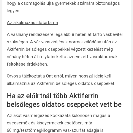
hogy a csomagolás újra gyermekek számára biztonságos
legyen.
Az alkalmazás időtartama
A vashiány rendezésére legalább 8 héten át tartó vasbevitel
szükséges. A vér vasszintjének normalizálódása után az
Aktiferrin belsőleges cseppekkel végzett kezelést még
néhány héten át folytatni kell a szervezett vasraktárainak
feltöltése érdekében.
Orvosa tájékoztatja Önt arról, milyen hosszú ideig kell
alkalmaznia az Aktiferrin belsőleges oldatos cseppeket.
Ha az előírtnál több Aktiferrin
belsőleges oldatos cseppeket vett be
Az akut vasmérgezés kockázata különösen magas a
csecsemők és kisgyermekek esetében; már
60 mg/testtömegkilogramm vas-szulfát adagja is