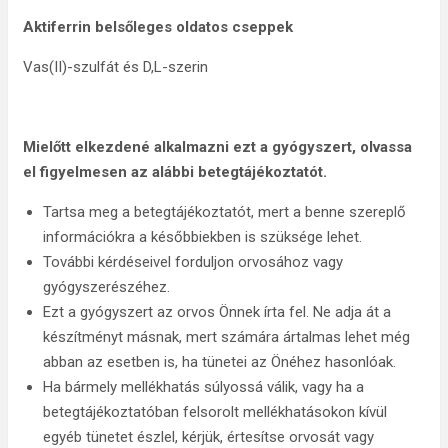
Aktiferrin belsőleges oldatos cseppek
Vas(II)-szulfát és D,L-szerin
Mielőtt elkezdené alkalmazni ezt a gyógyszert, olvassa
el figyelmesen az alábbi betegtájé­koztatót.
Tartsa meg a betegtájékoztatót, mert a benne szereplő
információkra a későbbiekben is szüksége lehet.
További kérdéseivel forduljon orvosához vagy
gyógyszerészéhez.
Ezt a gyógyszert az orvos Önnek írta fel. Ne adja át a
készítményt másnak, mert számára ártalmas lehet még
abban az esetben is, ha tünetei az Önéhez hasonlóak.
Ha bármely mellékhatás súlyossá válik, vagy ha a
betegtájékoztatóban felsorolt mellékhatásokon kívül
egyéb tünetet észlel, kérjük, értesítse orvosát vagy