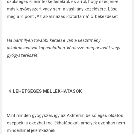
szükséges ellenintézkedésekről, és arról, hogy szedjen-e
másik gyógyszert vagy sem a vashiány kezelésére. Lásd
még a 3. pont „Az alkalmazás időtartama“ c. bekezdését.
Ha bármilyen további kérdése van a készítmény
alkalmazásával kapcsolatban, kérdezze meg orvosát vagy
gyógyszerészét!
LEHETSÉGES MELLÉKHATÁSOK
Mint minden gyógyszer, így az Aktiferrin belsőleges oldatos
cseppek is okozhat mellékhatásokat, amelyek azonban nem
mindenkinél jelentkeznek.