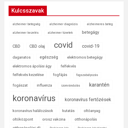
Kulcsszavak
alzheimer betegség
alzheimer diagnózis
alzheimeres beteg
betegágy
alzheimer kezelés
alzheimer tünetek
covid
covid-19
CBD
CBD olaj
egészség
daganatos
elektromos betegágy
elektromos ápolási ágy
felfekvés
felfekvés kezelése
fogfájás
fogszabályozás
karantén
fogászat
influenza
izomrándulás
koronavírus
koronavírus fertőzések
koronavírus halálozások
kutatás
oltóanyag
oltóközpont
orosz vakcina
otthonápolás
otthonápolási díj