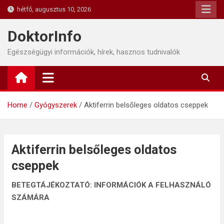
Skip
hétfő, augusztus 10, 2026
to
content
DoktorInfo
Egészségügyi információk, hírek, hasznos tudnivalók
Home
Gyógyszerek
Aktiferrin belsőleges oldatos cseppek
Aktiferrin belsőleges oldatos
cseppek
BETEGTÁJÉKOZTATÓ: INFORMÁCIÓK A FELHASZNÁLÓ
SZÁMÁRA