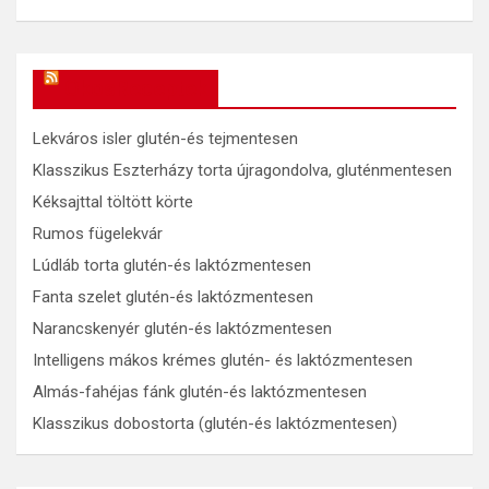
OkosReceptek
Lekváros isler glutén-és tejmentesen
Klasszikus Eszterházy torta újragondolva, gluténmentesen
Kéksajttal töltött körte
Rumos fügelekvár
Lúdláb torta glutén-és laktózmentesen
Fanta szelet glutén-és laktózmentesen
Narancskenyér glutén-és laktózmentesen
Intelligens mákos krémes glutén- és laktózmentesen
Almás-fahéjas fánk glutén-és laktózmentesen
Klasszikus dobostorta (glutén-és laktózmentesen)