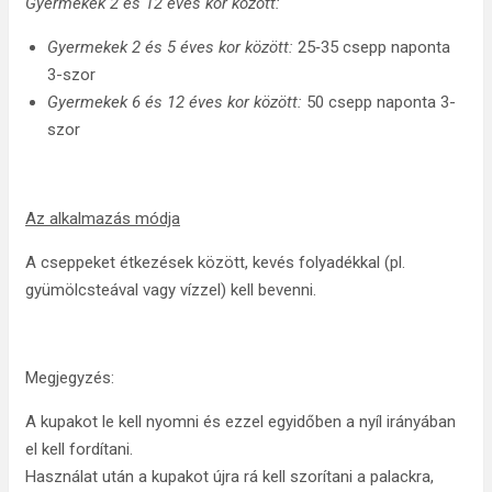
Gyermekek 2 és 12 éves kor között:
Gyermekek 2 és 5 éves kor között:
25‑35 csepp naponta
3-szor
Gyermekek 6 és 12 éves kor között:
50 csepp naponta 3-
szor
Az alkalmazás módja
A cseppeket étkezések között, kevés folyadékkal (pl.
gyümölcsteával vagy vízzel) kell bevenni.
Megjegyzés:
A kupakot le kell nyomni és ezzel egyidőben a nyíl irányában
el kell fordítani.
Használat után a kupakot újra rá kell szorítani a palackra,