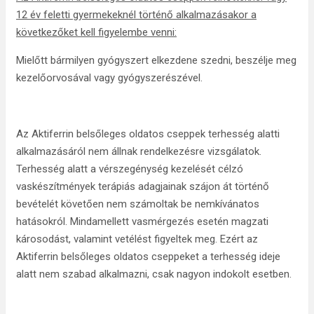
12 év feletti gyermekeknél történő alkalmazásakor a
következőket kell figyelembe venni:
Mielőtt bármilyen gyógyszert elkezdene szedni, beszélje meg
kezelőorvosával vagy gyógyszerészével.
Az Aktiferrin belsőleges oldatos cseppek terhesség alatti
alkalmazásáról nem állnak rendelkezésre vizsgálatok.
Terhesség alatt a vérszegénység kezelését célzó
vaskészítmények terápiás adagjainak szájon át történő
bevételét követően nem számoltak be nemkívánatos
hatásokról. Mindamellett vasmérgezés esetén magzati
károsodást, valamint vetélést figyeltek meg. Ezért az
Aktiferrin belsőleges oldatos cseppeket a terhesség ideje
alatt nem szabad alkalmazni, csak nagyon indokolt esetben.