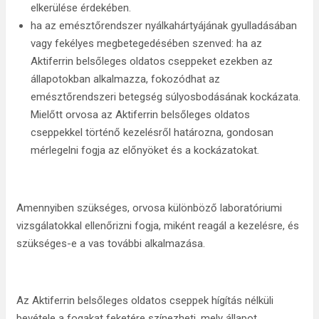
elkerülése érdekében.
ha az emésztőrendszer nyálkahártyájának gyulladásában
vagy fekélyes megbetegedésében szenved: ha az
Aktiferrin belsőleges oldatos cseppeket ezekben az
állapotokban alkalmazza, fokozódhat az
emésztőrendszeri betegség súlyosbodásának kockázata.
Mielőtt orvosa az Aktiferrin belsőleges oldatos
cseppekkel történő kezelésről határozna, gondosan
mérlegelni fogja az előnyöket és a kockázatokat
.
Amennyiben szükséges, orvosa különböző laboratóriumi
vizsgálatokkal ellenőrizni fogja, miként reagál a kezelésre, és
szükséges-e a vas további alkalmazása.
Az Aktiferrin belsőleges oldatos cseppek hígítás nélküli
bevétele a fogakat feketére színezheti, mely állapot