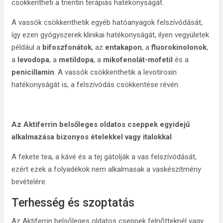
csökkentheti a trientin terápiás hatékonyságát.
A vassók csökkenthetik egyéb hatóanyagok felszívódását,
így ezen gyógyszerek klinikai hatékonyságát, ilyen vegyületek
például a
bifoszfonátok
, az
entakapon
, a
fluorokinolonok
,
a
levodopa
, a
metildopa
, a
mikofenolát-mofetil
és a
penicillamin
. A vassók csökkenthetik a levotiroxin
hatékonyságát is, a felszívódás csökkentése révén.
Az Aktiferrin belsőleges oldatos cseppek egyidejű
alkalmazása bizonyos ételekkel vagy italokkal
A fekete tea, a kávé és a tej gátolják a vas felszívódását,
ezért ezek a folyadékok nem alkalmasak a vaskészítmény
bevételére.
Terhesség és szoptatás
Az Aktiferrin belsőleges oldatos cseppek felnőtteknél vagy