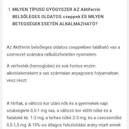
MILYEN TÍPUSÚ GYÓGYSZER AZ Aktiferrin
BELSŐLEGES OLDATOS cseppek
ÉS MILYEN
BETEGSÉGEK ESETÉN ALKALMAZHATÓ?
Az Aktiferrin belsőleges oldatos cseppekben található vas a
szervezet számára nélkülözhetetlen nyomelem.
A vérfesték (hemoglobin) és sok fontos enzim
alkotóelemeként a vas számtalan anyagcsere folyamatban
vesz részt.
A férfiak, a változó kor utáni nők és a gyermekek napi
szükséglete 0,5‑1 mg vas, a változó kor előtti nőké és a
fiataloké kb. 1‑2 mg, a terhes nőké 2‑5 mg, és a csecsemőké
0,5‑1,5 mg. A 10%-os átlagos felszívódási arány miatt ennek