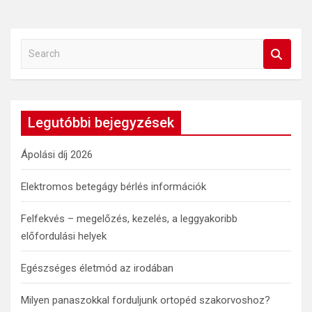
S
e
a
r
c
Legutóbbi bejegyzések
h
Ápolási díj 2026
Elektromos betegágy bérlés információk
Felfekvés – megelőzés, kezelés, a leggyakoribb
előfordulási helyek
Egészséges életmód az irodában
Milyen panaszokkal forduljunk ortopéd szakorvoshoz?