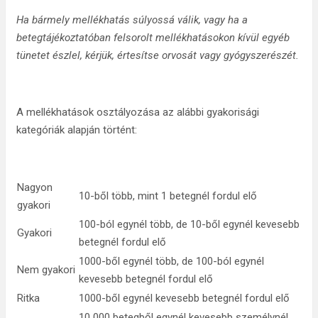
Ha bármely mellékhatás súlyossá válik, vagy ha a
betegtájékoztatóban felsorolt mellékhatásokon kívül egyéb
tünetet észlel, kérjük, értesítse orvosát vagy gyógyszerészét.
A mellékhatások osztályozása az alábbi gyakorisági
kategóriák alapján történt:
Nagyon
10-ből több, mint 1 betegnél fordul elő
gyakori
100-ból egynél több, de 10-ből egynél kevesebb
Gyakori
betegnél fordul elő
1000-ből egynél több, de 100-ból egynél
Nem gyakori
kevesebb betegnél fordul elő
Ritka
1000-ből egynél kevesebb betegnél fordul elő
10 000 betegből egynél kevesebb személynél