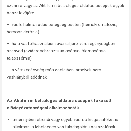
szerinre vagy az Aktiferrin belsőleges oldatos cseppek egyéb
összetevőjére.
– vasfelhalmozódás betegség esetén (hemokromatózis,
hemosziderózis).
– ha a vasfelhasználási zavarral járó vérszegénységben
szenved (szideroachresztikus anémia, ólomanémia,
talasszémia).
– a vérszegénység más eseteiben, amelyek nem
vashiányból adódnak.
Az Aktiferrin belsőleges oldatos cseppek fokozott
elővigyázatossággal alkalmazhatók
amennyiben étrendi vagy egyéb vas-só kiegészítőket is
alkalmaz, a lehetséges vas túladagolás kockázatának