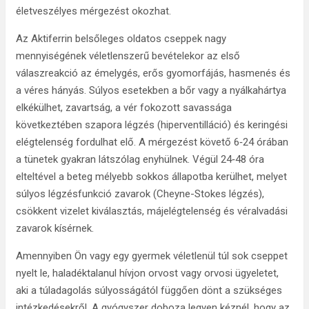
életveszélyes mérgezést okozhat.
Az Aktiferrin belsőleges oldatos cseppek nagy
mennyiségének véletlenszerű bevételekor az első
válaszreakció az émelygés, erős gyomorfájás, hasmenés és
a véres hányás. Súlyos esetekben a bőr vagy a nyálkahártya
elkékülhet, zavartság, a vér fokozott savassága
következtében szapora légzés (hiperventilláció) és keringési
elégtelenség fordulhat elő. A mérgezést követő 6‑24 órában
a tünetek gyakran látszólag enyhülnek. Végül 24‑48 óra
elteltével a beteg mélyebb sokkos állapotba kerülhet, melyet
súlyos légzésfunkció zavarok (Cheyne-Stokes légzés),
csökkent vizelet kiválasztás, májelégtelenség és véralvadási
zavarok kísérnek.
Amennyiben Ön vagy egy gyermek véletlenül túl sok cseppet
nyelt le, haladéktalanul hívjon orvost vagy orvosi ügyeletet,
aki a túladagolás súlyosságától függően dönt a szükséges
intézkedésekről. A gyógyszer doboza legyen kéznél, hogy az