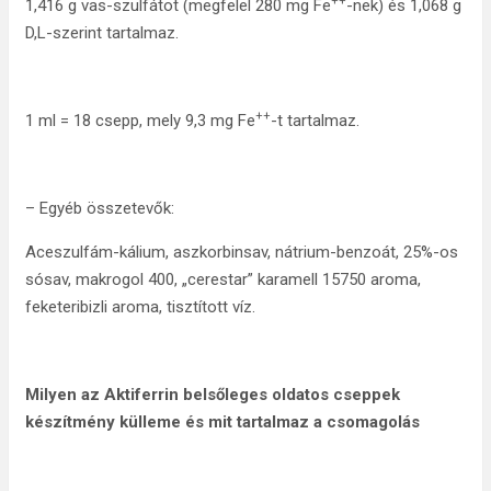
++
1,416 g vas-szulfátot (megfelel 280 mg Fe
-nek) és 1,068 g
D,L-szerint tartalmaz.
++
1 ml = 18 csepp, mely 9,3 mg Fe
-t tartalmaz.
– Egyéb összetevők:
Aceszulfám-kálium, aszkorbinsav, nátrium-benzoát, 25%-os
sósav, makrogol 400, „cerestar” karamell 15750 aroma,
feketeribizli aroma, tisztított víz.
Milyen az Aktiferrin belsőleges oldatos cseppek
készítmény külleme és mit tartalmaz a csomagolás