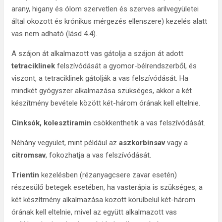
arany, higany és ólom szervetlen és szerves arilvegyületei
által okozott és krónikus mérgezés ellenszere) kezelés alatt
vas nem adható (lásd 4.4).
A szájon át alkalmazott vas gátolja a szájon át adott
tetraciklinek
felszívódását a gyomor-bélrendszerből, és
viszont, a tetraciklinek gátolják a vas felszívódását. Ha
mindkét gyógyszer alkalmazása szükséges, akkor a két
készítmény bevétele között két-három órának kell eltelnie.
Cinksók, kolesztiramin
csökkenthetik a vas felszívódását.
Néhány vegyület, mint például az
aszkorbinsav
vagy a
citromsav
, fokozhatja a vas felszívódását.
Trientin
kezelésben (rézanyagcsere zavar esetén)
részesülő betegek esetében, ha vasterápia is szükséges, a
két készítmény alkalmazása között körülbelül két-három
órának kell eltelnie, mivel az együtt alkalmazott vas