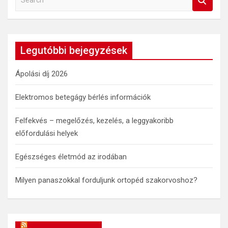
e
a
r
c
Legutóbbi bejegyzések
h
Ápolási díj 2026
Elektromos betegágy bérlés információk
Felfekvés – megelőzés, kezelés, a leggyakoribb
előfordulási helyek
Egészséges életmód az irodában
Milyen panaszokkal forduljunk ortopéd szakorvoshoz?