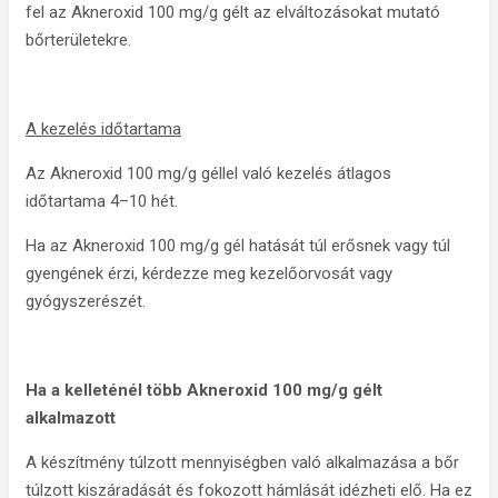
fel az Akneroxid 100 mg/g gélt az elváltozásokat mutató
bőrterületekre.
A kezelés időtartama
Az Akneroxid 100 mg/g géllel való kezelés átlagos
időtartama 4–10 hét.
Ha az Akneroxid 100 mg/g gél hatását túl erősnek vagy túl
gyengének érzi, kérdezze meg kezelőorvosát vagy
gyógyszerészét.
Ha a kelleténél több Akneroxid 100 mg/g gélt
alkalmazott
A készítmény túlzott mennyiségben való alkalmazása a bőr
túlzott kiszáradását és fokozott hámlását idézheti elő. Ha ez