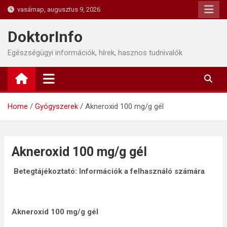
Skip
vasárnap, augusztus 9, 2026
to
content
DoktorInfo
Egészségügyi információk, hírek, hasznos tudnivalók
Home
Gyógyszerek
Akneroxid 100 mg/g gél
Akneroxid 100 mg/g gél
Betegtájékoztató: Információk a felhasználó számára
Akneroxid 100 mg/g gél