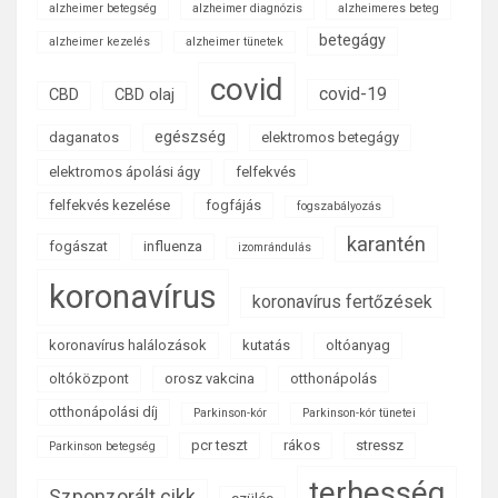
alzheimer betegség
alzheimer diagnózis
alzheimeres beteg
betegágy
alzheimer kezelés
alzheimer tünetek
covid
covid-19
CBD
CBD olaj
egészség
daganatos
elektromos betegágy
elektromos ápolási ágy
felfekvés
felfekvés kezelése
fogfájás
fogszabályozás
karantén
fogászat
influenza
izomrándulás
koronavírus
koronavírus fertőzések
koronavírus halálozások
kutatás
oltóanyag
oltóközpont
orosz vakcina
otthonápolás
otthonápolási díj
Parkinson-kór
Parkinson-kór tünetei
pcr teszt
rákos
stressz
Parkinson betegség
terhesség
Szponzorált cikk