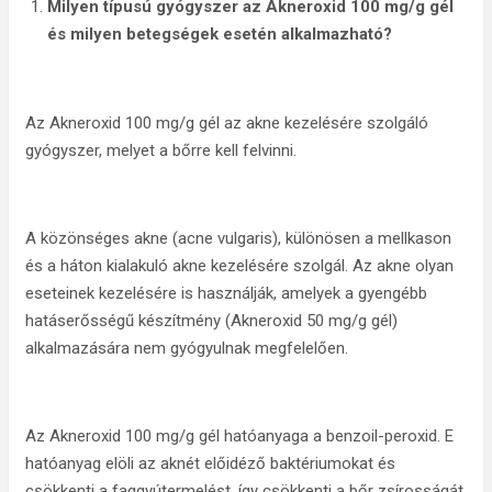
Milyen típusú gyógyszer az Akneroxid 100 mg/g gél
és milyen betegségek esetén alkalmazható?
Az Akneroxid 100 mg/g gél az akne kezelésére szolgáló
gyógyszer, melyet a bőrre kell felvinni.
A közönséges akne (acne vulgaris), különösen a mellkason
és a háton kialakuló akne kezelésére szolgál. Az akne olyan
eseteinek kezelésére is használják, amelyek a gyengébb
hatáserősségű készítmény (Akneroxid 50 mg/g gél)
alkalmazására nem gyógyulnak megfelelően.
Az Akneroxid 100 mg/g gél hatóanyaga a benzoil-peroxid. E
hatóanyag elöli az aknét előidéző baktériumokat és
csökkenti a faggyútermelést, így csökkenti a bőr zsírosságát.