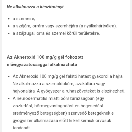
Ne alkalmazza a készítményt
a szemeire,
a szájára, orrára vagy szemhéjára (a nyálkahártyákra),
a szájzugai, orra és szemei körüli területekre.
Az Akneroxid 100 mg/g gél fokozott
elővigyázatossággal alkalmazható
Az Akneroxid 100 mg/g gél fakító hatást gyakorol a hajra.
Ne alkalmazza a szemöldökére, szakállára vagy
hajvonalára. A gyógyszer a ruhaszöveteket is elszínezheti.
A neurodermatitis miatti bőrszárazságban (egy
viszketést, bőrmegvastagodást és hegesedést
eredményező betegségben) szenvedő betegeknek e
gyógyszer alkalmazása előtt ki kell kérniük orvosuk
tanácsát.