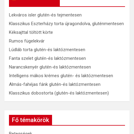
OkosReceptek
Lekváros isler glutén-és tejmentesen
Klasszikus Eszterházy torta újragondolva, gluténmentesen
Kéksajttal töltött körte
Rumos fügelekvár
Lúdláb torta glutén-és laktózmentesen
Fanta szelet glutén-és laktózmentesen
Narancskenyér glutén-és laktózmentesen
Intelligens mákos krémes glutén- és laktózmentesen
Almás-fahéjas fánk glutén-és laktózmentesen
Klasszikus dobostorta (glutén-és laktózmentesen)
Fő témakörök
Betegségek