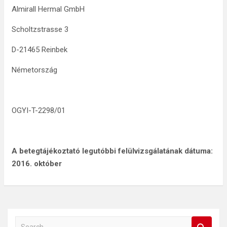
Almirall Hermal GmbH
Scholtzstrasse 3
D-21465 Reinbek
Németország
OGYI-T-2298/01
A betegtájékoztató legutóbbi felülvizsgálatának dátuma:
2016. október
S