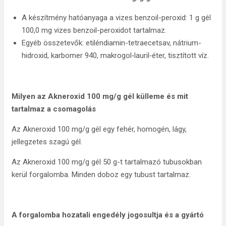
A készítmény hatóanyaga a vizes benzoil-peroxid: 1 g gél
100,0 mg vizes benzoil-peroxidot tartalmaz.
Egyéb összetevők: etiléndiamin-tetraecetsav, nátrium-
hidroxid, karbomer 940, makrogol‑lauril‑éter, tisztított víz.
Milyen az Akneroxid 100 mg/g gél külleme és mit
tartalmaz a csomagolás
Az Akneroxid 100 mg/g gél egy fehér, homogén, lágy,
jellegzetes szagú gél.
Az Akneroxid 100 mg/g gél 50 g-t tartalmazó tubusokban
kerül forgalomba. Minden doboz egy tubust tartalmaz.
A forgalomba hozatali engedély jogosultja és a gyártó