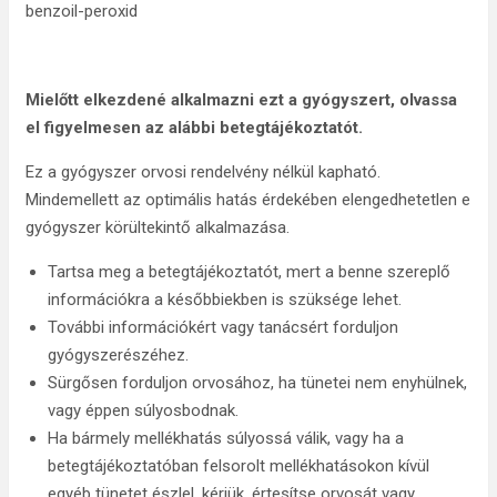
benzoil-peroxid
Mielőtt elkezdené alkalmazni ezt a gyógyszert, olvassa
el figyelmesen az alábbi betegtájékoztatót.
Ez a gyógyszer orvosi rendelvény nélkül kapható.
Mindemellett az optimális hatás érdekében elengedhetetlen e
gyógyszer körültekintő alkalmazása.
Tartsa meg a betegtájékoztatót, mert a benne szereplő
információkra a későbbiekben is szüksége lehet.
További információkért vagy tanácsért forduljon
gyógyszerészéhez.
Sürgősen forduljon orvosához, ha tünetei nem enyhülnek,
vagy éppen súlyosbodnak.
Ha bármely mellékhatás súlyossá válik, vagy ha a
betegtájékoztatóban felsorolt mellékhatásokon kívül
egyéb tünetet észlel, kérjük, értesítse orvosát vagy