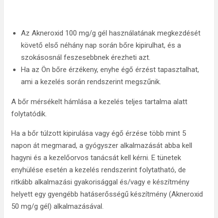
Az Akneroxid 100 mg/g gél használatának megkezdését
követő első néhány nap során bőre kipirulhat, és a
szokásosnál feszesebbnek érezheti azt.
Ha az Ön bőre érzékeny, enyhe égő érzést tapasztalhat,
ami a kezelés során rendszerint megszűnik.
A bőr mérsékelt hámlása a kezelés teljes tartalma alatt
folytatódik.
Ha a bőr túlzott kipirulása vagy égő érzése több mint 5
napon át megmarad, a gyógyszer alkalmazását abba kell
hagyni és a kezelőorvos tanácsát kell kérni. E tünetek
enyhülése esetén a kezelés rendszerint folytatható, de
ritkább alkalmazási gyakorisággal és/vagy e készítmény
helyett egy gyengébb hatáserősségű készítmény (Akneroxid
50 mg/g gél) alkalmazásával.