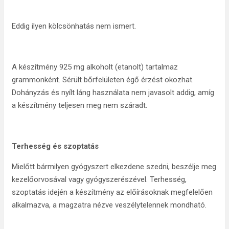
Eddig ilyen kölcsönhatás nem ismert.
A készítmény 925 mg alkoholt (etanolt) tartalmaz
grammonként. Sérült bőrfelületen égő érzést okozhat.
Dohányzás és nyílt láng használata nem javasolt addig, amíg
a készítmény teljesen meg nem száradt.
Terhesség és szoptatás
Mielőtt bármilyen gyógyszert elkezdene szedni, beszélje meg
kezelőorvosával vagy gyógyszerészével. Terhesség,
szoptatás idején a készítmény az előírásoknak megfelelően
alkalmazva, a magzatra nézve veszélytelennek mondható.