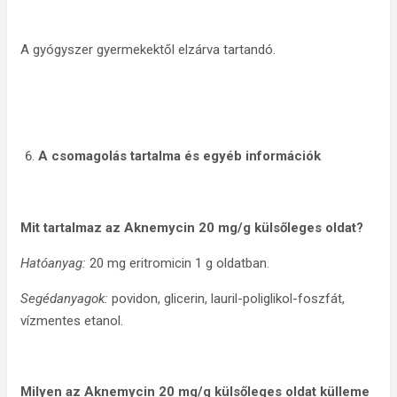
A gyógyszer gyermekektől elzárva tartandó.
A csomagolás tartalma és egyéb információk
Mit tartalmaz az Aknemycin
20 mg/g külsőleges oldat?
Hatóanyag:
20 mg eritromicin 1 g oldatban.
Segédanyagok:
povidon, glicerin, lauril-poliglikol-foszfát,
vízmentes etanol.
Milyen az Aknemycin
20 mg/g külsőleges oldat külleme