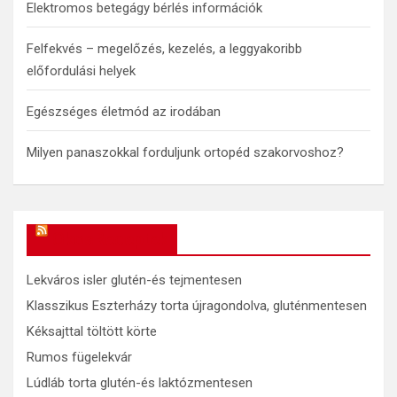
Elektromos betegágy bérlés információk
Felfekvés – megelőzés, kezelés, a leggyakoribb
előfordulási helyek
Egészséges életmód az irodában
Milyen panaszokkal forduljunk ortopéd szakorvoshoz?
OkosReceptek
Lekváros isler glutén-és tejmentesen
Klasszikus Eszterházy torta újragondolva, gluténmentesen
Kéksajttal töltött körte
Rumos fügelekvár
Lúdláb torta glutén-és laktózmentesen