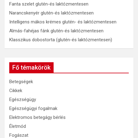
Fanta szelet glutén-és laktózmentesen
Narancskenyér glutén-és laktózmentesen
Intelligens mákos krémes glutén- és laktózmentesen
Almás-fahéjas fánk glutén-és laktózmentesen
Klasszikus dobostorta (glutén-és laktózmentesen)
Fő témakörök
Betegségek
Cikkek
Egészségügy
Egészségügyi fogalmak
Elektromos betegágy bérlés
Életmód
Fogászat