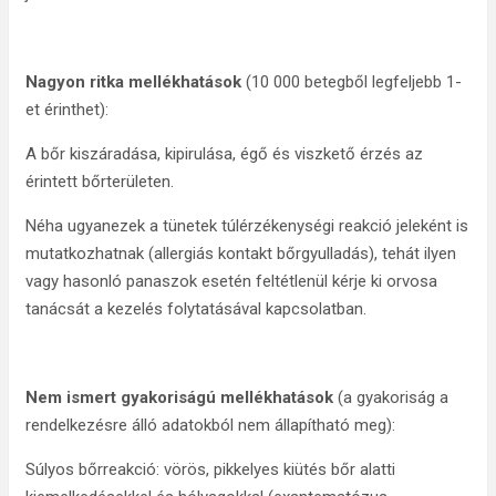
Nagyon ritka mellékhatások
(10 000 betegből legfeljebb 1-
et érinthet):
A bőr kiszáradása, kipirulása, égő és viszkető érzés az
érintett bőrterületen.
Néha ugyanezek a tünetek túlérzékenységi reakció jeleként is
mutatkozhatnak (allergiás kontakt bőrgyulladás), tehát ilyen
vagy hasonló panaszok esetén feltétlenül kérje ki orvosa
tanácsát a kezelés folytatásával kapcsolatban.
Nem ismert gyakoriságú mellékhatások
(a gyakoriság a
rendelkezésre álló adatokból nem állapítható meg):
Súlyos bőrreakció: vörös, pikkelyes kiütés bőr alatti