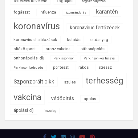
felfekvés kezelése
fogfájás
fogszabályozás
karantén
fogászat
influenza
izomrándulás
koronavírus
koronavírus fertőzések
koronavírus halálozások
kutatás
oltóanyag
oltóközpont
orosz vakcina
otthonápolás
otthonápolási díj
Parkinson-kór
Parkinson-kór tünetei
pcr teszt
rákos
stressz
Parkinson betegség
terhesség
Szponzorált cikk
szülés
vakcina
védőoltás
ápolás
ápolási díj
ínszalag