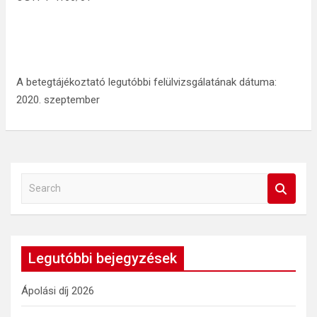
A betegtájékoztató legutóbbi felülvizsgálatának dátuma:
2020. szeptember
S
e
a
r
c
Legutóbbi bejegyzések
h
Ápolási díj 2026