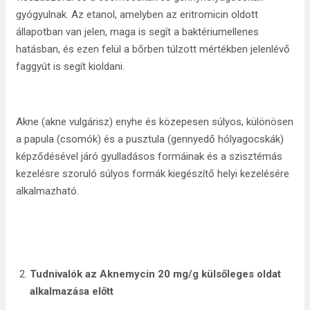
gyógyulnak. Az etanol, amelyben az eritromicin oldott
állapotban van jelen, maga is segít a baktériumellenes
hatásban, és ezen felül a bőrben túlzott mértékben jelenlévő
faggyút is segít kioldani.
Akne (akne vulgárisz) enyhe és közepesen súlyos, különösen
a papula (csomók) és a pusztula (gennyedő hólyagocskák)
képződésével járó gyulladásos formáinak és a szisztémás
kezelésre szoruló súlyos formák kiegészítő helyi kezelésére
alkalmazható.
Tudnivalók az Aknemycin 20 mg/g külsőleges oldat
alkalmazása előtt