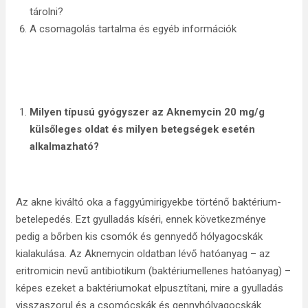
tárolni?
A csomagolás tartalma és egyéb információk
Milyen típusú gyógyszer az Aknemycin 20 mg/g
külsőleges oldat és milyen betegségek esetén
alkalmazható?
Az akne kiváltó oka a faggyúmirigyekbe történő baktérium-
betelepedés. Ezt gyulladás kíséri, ennek következménye
pedig a bőrben kis csomók és gennyedő hólyagocskák
kialakulása. Az Aknemycin oldatban lévő hatóanyag – az
eritromicin nevű antibiotikum (baktériumellenes hatóanyag) –
képes ezeket a baktériumokat elpusztítani, mire a gyulladás
visszaszorul és a csomócskák és gennyhólyagocskák