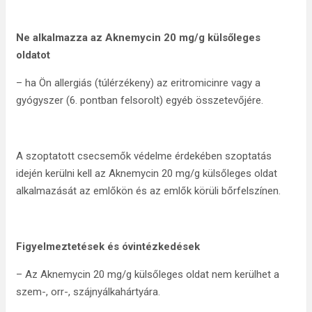
Ne alkalmazza az Aknemycin 20 mg/g külsőleges
oldatot
– ha Ön allergiás (túlérzékeny) az eritromicinre vagy a
gyógyszer (6. pontban felsorolt) egyéb összetevőjére.
A szoptatott csecsemők védelme érdekében szoptatás
idején kerülni kell az Aknemycin 20 mg/g külsőleges oldat
alkalmazását az emlőkön és az emlők körüli bőrfelszínen.
Figyelmeztetések és óvintézkedések
– Az Aknemycin 20 mg/g külsőleges oldat nem kerülhet a
szem-, orr-, szájnyálkahártyára.