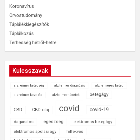
Koronavírus
Orvostudomány
Táplálékkiegészítők
Táplálkozás
Terhesség hétről-hétre
Kulcsszavak
alzheimer betegség
alzheimer diagnózis
alzheimeres beteg
betegágy
alzheimer kezelés
alzheimer tünetek
covid
covid-19
CBD
CBD olaj
egészség
daganatos
elektromos betegágy
elektromos ápolási ágy
felfekvés