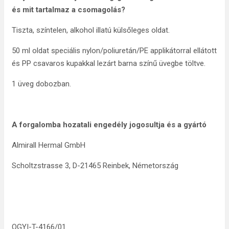
és mit tartalmaz a csomagolás?
Tiszta, színtelen, alkohol illatú külsőleges oldat.
50 ml oldat speciális nylon/poliuretán/PE applikátorral ellátott
és PP csavaros kupakkal lezárt barna színű üvegbe töltve.
1 üveg dobozban.
A forgalomba hozatali engedély jogosultja és a gyártó
Almirall Hermal GmbH
Scholtzstrasse 3, D-21465 Reinbek, Németország
OGYI-T-4166/01