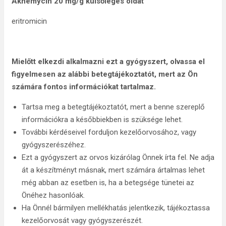
Aknemycin 20 mg/g külsőleges oldat
eritromicin
Mielőtt elkezdi alkalmazni ezt a gyógyszert, olvassa el
figyelmesen az alábbi betegtájékoztatót, mert az Ön
számára fontos információkat tartalmaz.
Tartsa meg a betegtájékoztatót, mert a benne szereplő
információkra a későbbiekben is szüksége lehet.
További kérdéseivel forduljon kezelőorvosához, vagy
gyógyszerészéhez.
Ezt a gyógyszert az orvos kizárólag Önnek írta fel. Ne adja
át a készítményt másnak, mert számára ártalmas lehet
még abban az esetben is, ha a betegsége tünetei az
Önéhez hasonlóak.
Ha Önnél bármilyen mellékhatás jelentkezik, tájékoztassa
kezelőorvosát vagy gyógyszerészét.