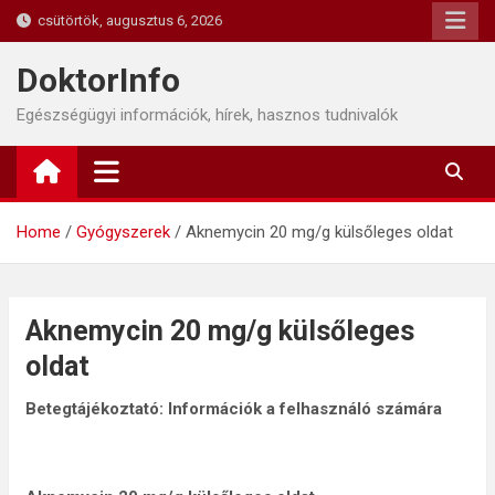
Skip
csütörtök, augusztus 6, 2026
to
content
DoktorInfo
Egészségügyi információk, hírek, hasznos tudnivalók
Home
Gyógyszerek
Aknemycin 20 mg/g külsőleges oldat
Aknemycin 20 mg/g külsőleges
oldat
Betegtájékoztató: Információk a
felhasználó számára