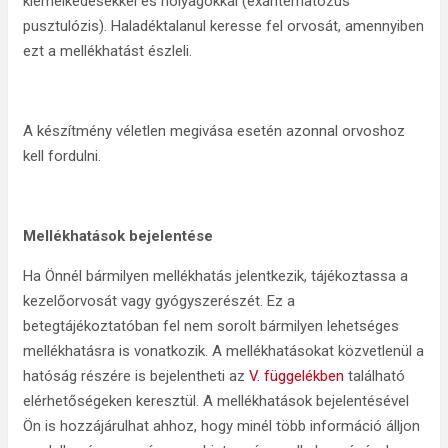
kiemelkedésekkel és hólyagokkal (exantematózus
pusztulózis). Haladéktalanul keresse fel orvosát, amennyiben
ezt a mellékhatást észleli.
A készítmény véletlen megivása esetén azonnal orvoshoz
kell fordulni.
Mellékhatások bejelentése
Ha Önnél bármilyen mellékhatás jelentkezik, tájékoztassa a
kezelőorvosát vagy gyógyszerészét. Ez a
betegtájékoztatóban fel nem sorolt bármilyen lehetséges
mellékhatásra is vonatkozik. A mellékhatásokat közvetlenül a
hatóság részére is bejelentheti az
V. függelékben
található
elérhetőségeken keresztül. A mellékhatások bejelentésével
Ön is hozzájárulhat ahhoz, hogy minél több információ álljon