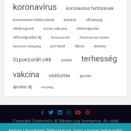
koronavírus
koronavírus fertőzések
koronavírus halálozások
kutatás
oltóanyag
oltóközpont
orosz vakcina
otthonápolás
otthonápolási díj
Parkinson-kór
Parkinson-kór tünetei
pcr teszt
rákos
stressz
Parkinson betegség
terhesség
Szponzorált cikk
szülés
vakcina
védőoltás
ápolás
ápolási díj
ínszalag
Copyright DoktorInfo © Minden jog fenntartva. Az oldal
tartalma nem helyettesíti az orvossal, egészségügyi
Kedves Látogatónk! Tájékoztatunk, hogy a honlap felhasználói