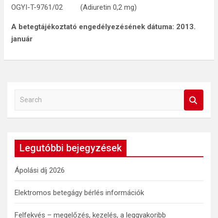
OGYI-T-9761/02 (Adiuretin 0,2 mg)
A betegtájékoztató engedélyezésének dátuma: 2013.
január
S
e
a
r
c
Legutóbbi bejegyzések
h
Ápolási díj 2026
Elektromos betegágy bérlés információk
Felfekvés – megelőzés, kezelés, a leggyakoribb