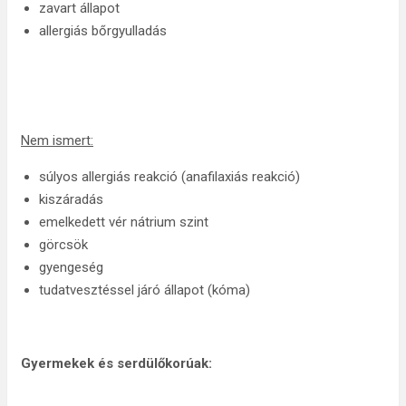
zavart állapot
allergiás bőrgyulladás
Nem ismert:
súlyos allergiás reakció (anafilaxiás reakció)
kiszáradás
emelkedett vér nátrium szint
görcsök
gyengeség
tudatvesztéssel járó állapot (kóma)
Gyermekek és serdülőkorúak: