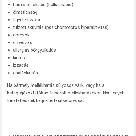
hamis érzékelés (hallucináció)
álmatlanság
figyelemzavar
túlzott aktivitás (pszichomotoros hiperaktivitás)
görcsök
orrvérzés
allergiás bőrgyulladás
kiütés
izzadás
csalánkiütés
Ha bármely mellékhatás súlyossá válik, vagy ha a
betegtájékoztatóban felsorolt mellékhatásokon kívül egyéb
tünetet észlel, kérjük, értesítse orvosát.