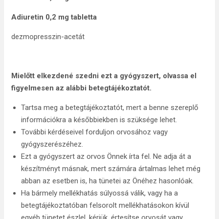
Adiuretin 0,2 mg tabletta
dezmopresszin-acetát
Mielőtt elkezdené szedni ezt a gyógyszert, olvassa el
figyelmesen az alábbi betegtájékoztatót.
Tartsa meg a betegtájékoztatót, mert a benne szereplő
információkra a későbbiekben is szüksége lehet.
További kérdéseivel forduljon orvosához vagy
gyógyszerészéhez.
Ezt a gyógyszert az orvos Önnek írta fel. Ne adja át a
készítményt másnak, mert számára ártalmas lehet még
abban az esetben is, ha tünetei az Önéhez hasonlóak.
Ha bármely mellékhatás súlyossá válik, vagy ha a
betegtájékoztatóban felsorolt mellékhatásokon kívül
egyéb tünetet észlel, kérjük, értesítse orvosát vagy