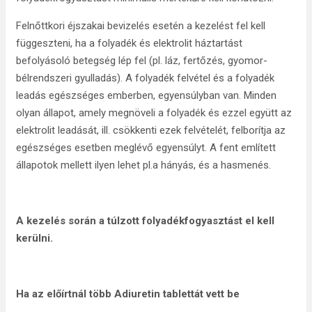
Felnőttkori éjszakai bevizelés esetén a kezelést fel kell
függeszteni, ha a folyadék és elektrolit háztartást
befolyásoló betegség lép fel (pl. láz, fertőzés, gyomor-
bélrendszeri gyulladás). A folyadék felvétel és a folyadék
leadás egészséges emberben, egyensúlyban van. Minden
olyan állapot, amely megnöveli a folyadék és ezzel együtt az
elektrolit leadását, ill. csökkenti ezek felvételét, felborítja az
egészséges esetben meglévő egyensúlyt. A fent említett
állapotok mellett ilyen lehet pl.a hányás, és a hasmenés.
A kezelés során a túlzott folyadékfogyasztást el kell
kerülni.
Ha az előírtnál több Adiuretin tablettát vett be