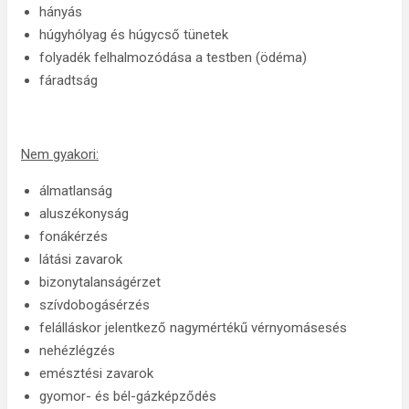
hányás
húgyhólyag és húgycső tünetek
folyadék felhalmozódása a testben (ödéma)
fáradtság
Nem gyakori:
álmatlanság
aluszékonyság
fonákérzés
látási zavarok
bizonytalanságérzet
szívdobogásérzés
felálláskor jelentkező nagymértékű vérnyomásesés
nehézlégzés
emésztési zavarok
gyomor- és bél-gázképződés