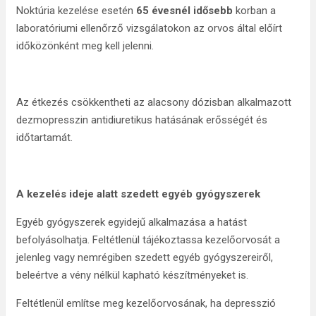
Noktúria kezelése esetén
65 évesnél idősebb
korban a
laboratóriumi ellenőrző vizsgálatokon az orvos által előírt
időközönként meg kell jelenni.
Az étkezés csökkentheti az alacsony dózisban alkalmazott
dezmopresszin antidiuretikus hatásának erősségét és
időtartamát.
A kezelés ideje alatt szedett egyéb gyógyszerek
Egyéb gyógyszerek egyidejű alkalmazása a hatást
befolyásolhatja. Feltétlenül tájékoztassa kezelőorvosát a
jelenleg vagy nemrégiben szedett egyéb gyógyszereiről,
beleértve a vény nélkül kapható készítményeket is.
Feltétlenül említse meg kezelőorvosának, ha depresszió