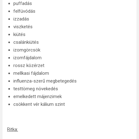
puffadás
felfúvódás
izzadás
viszketés
kiütés
csalánkiütés
izomgörcsök
izomfájdalom
rossz közérzet
mellkasi fájdalom
influenza-szerű megbetegedés
testtömeg növekedés
emelkedett májenzimek
csökkent vér kálium szint
Ritka: