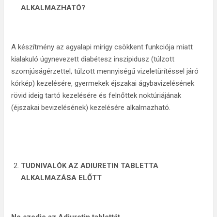
ALKALMAZHATÓ?
A készítmény az agyalapi mirigy csökkent funkciója miatt
kialakuló úgynevezett diabétesz inszipidusz (túlzott
szomjúságérzettel, túlzott mennyiségű vizeletürítéssel járó
kórkép) kezelésére, gyermekek éjszakai ágybavizelésének
rövid ideig tartó kezelésére és felnőttek noktúriájának
(éjszakai bevizelésének) kezelésére alkalmazható.
TUDNIVALÓK AZ ADIURETIN TABLETTA
ALKALMAZÁSA ELŐTT