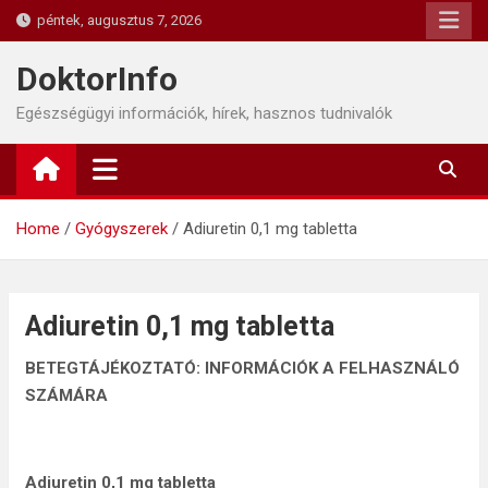
Skip
péntek, augusztus 7, 2026
to
content
DoktorInfo
Egészségügyi információk, hírek, hasznos tudnivalók
Home
Gyógyszerek
Adiuretin 0,1 mg tabletta
Adiuretin 0,1 mg tabletta
BETEGTÁJÉKOZTATÓ: INFORMÁCIÓK A FELHASZNÁLÓ
SZÁMÁRA
Adiuretin 0,1 mg tabletta