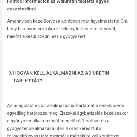
Fontos információk az Adiuretin tabletta egyes
összetevőiről
Amennyiben kezelőorvosa korábban már figyelmeztette Önt,
hogy bizonyos cukrokra érzékeny, keresse fel orvosát,
mielőtt elkezdi szedni ezt a gyógyszert.
HOGYAN KELL ALKALMAZNI AZ ADIURETIN
TABLETTÁT?
Az adagolást és az alkalmazás időtartamát a kezelőorvos
egyedileg határozza meg. Éjszakai ágybavizelés kezelésekor
a gyógyszer alkalmazását megelőző 1 órában és a
gyógyszer alkalmazása után 8 órán keresztül a
folyadékfogyasztást minimális mértékűre kell korlátozni.