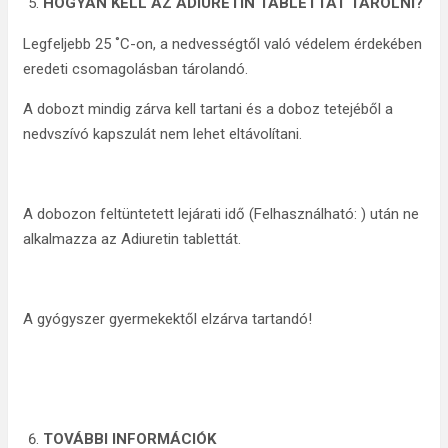
HOGYAN KELL AZ ADIURETIN TABLETTÁT TÁROLNI?
Legfeljebb 25 ˚C-on, a nedvességtől való védelem érdekében
eredeti csomagolásban tárolandó.
A dobozt mindig zárva kell tartani és a doboz tetejéből a
nedvszívó kapszulát nem lehet eltávolítani.
A dobozon feltüntetett lejárati idő (Felhasználható: ) után ne
alkalmazza az Adiuretin tablettát.
A gyógyszer gyermekektől elzárva tartandó!
TOVÁBBI INFORMÁCIÓK