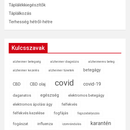
Táplálékkiegészítők
Táplálkozás
Terhesség hétről-hétre
Kulcsszavak
alzheimer betegség
alzheimer diagnózis
alzheimeres beteg
betegágy
alzheimer kezelés
alzheimer tünetek
covid
covid-19
CBD
CBD olaj
egészség
daganatos
elektromos betegágy
elektromos ápolási ágy
felfekvés
felfekvés kezelése
fogfájás
fogszabályozás
karantén
fogászat
influenza
izomrándulás