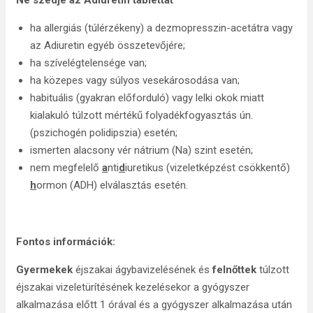
Ne szedje az Adiuretin tablettát
ha allergiás (túlérzékeny) a dezmopresszin-acetátra vagy
az Adiuretin egyéb összetevőjére;
ha szívelégtelensége van;
ha közepes vagy súlyos vesekárosodása van;
habituális (gyakran előforduló) vagy lelki okok miatt
kialakuló túlzott mértékű folyadékfogyasztás ún.
(pszichogén polidipszia) esetén;
ismerten alacsony vér nátrium (Na) szint esetén;
nem megfelelő
a
nti
d
iuretikus (vizeletképzést csökkentő)
h
ormon (ADH) elválasztás esetén.
Fontos információk:
Gyermekek
éjszakai ágybavizelésének és
felnőttek
túlzott
éjszakai vizeletürítésének kezelésekor a gyógyszer
alkalmazása előtt 1 órával és a gyógyszer alkalmazása után