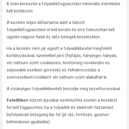
8 órán keresztül a folyadékfogyasztást minimális mértékűre
kell korlátozni.
A kezelés teljes időtartama alatt a túlzott
folyadékfogyasztást el kell kerülni és erre fokozottan kell
ügyelni nagyon fiatal és idős betegek kezelésekor.
Ha a kezelés nem jár együtt a folyadékbevitel megfelelő
korlátozásával, tünetekkel járó (fejfájás, hányinger, hányás,
vér nátrium-szint csökkenés, testtömeg növekedés és
súlyosabb esetben görcsök) víz felhalmozódás a
szervezetben/csökkent vér nátrium-szint alakulhat ki.
A szükséges folyadékbevitelt beszélje meg kezelőorvosával.
Felnőttkori
túlzott éjszakai vizeletürítés esetén a kezelést
fel kell függeszteni, ha a folyadék és elektrolit háztartást
befolyásoló betegség lép fel (pl. láz, fertőzés, gyomor-
bélrendszeri gyulladás).