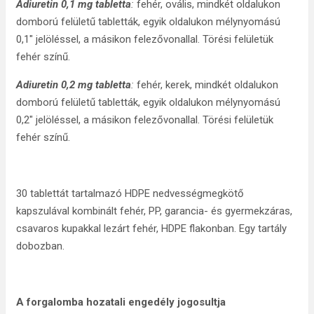
Adiuretin 0,1 mg tabletta
:
fehér, ovális, mindkét oldalukon
domború felületű tabletták, egyik oldalukon mélynyomású
0,1″ jelöléssel, a másikon felezővonallal. Törési felületük
fehér színű.
Adiuretin 0,2 mg tabletta
:
fehér, kerek, mindkét oldalukon
domború felületű tabletták, egyik oldalukon mélynyomású
0,2″ jelöléssel, a másikon felezővonallal. Törési felületük
fehér színű.
30 tablettát tartalmazó HDPE nedvességmegkötő
kapszulával kom­binált fehér, PP, garancia- és gyermekzáras,
csavaros kupakkal lezárt fehér, HDPE flakonban. Egy tartály
dobozban.
A forgalomba hozatali engedély jogosultja