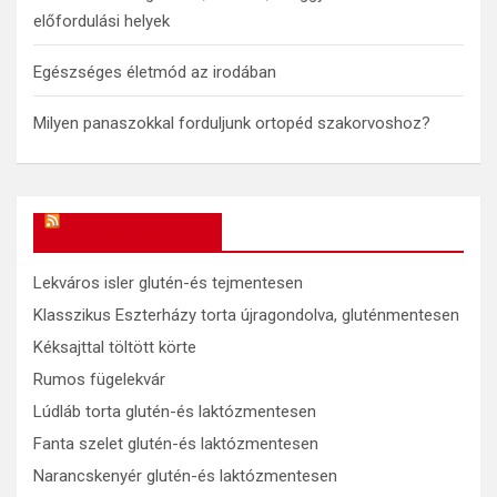
előfordulási helyek
Egészséges életmód az irodában
Milyen panaszokkal forduljunk ortopéd szakorvoshoz?
OkosReceptek
Lekváros isler glutén-és tejmentesen
Klasszikus Eszterházy torta újragondolva, gluténmentesen
Kéksajttal töltött körte
Rumos fügelekvár
Lúdláb torta glutén-és laktózmentesen
Fanta szelet glutén-és laktózmentesen
Narancskenyér glutén-és laktózmentesen