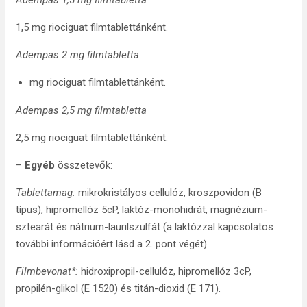
Adempas 1,5 mg filmtabletta
1,5 mg riociguat filmtablettánként.
Adempas 2 mg filmtabletta
mg riociguat filmtablettánként.
Adempas 2,5 mg filmtabletta
2,5 mg riociguat filmtablettánként.
–
Egyéb
összetevők:
Tablettamag:
mikrokristályos cellulóz, kroszpovidon (B
típus), hipromellóz 5cP, laktóz-monohidrát, magnézium-
sztearát és nátrium-laurilszulfát (a laktózzal kapcsolatos
további információért lásd a 2. pont végét).
Filmbevonat*:
hidroxipropil-cellulóz, hipromellóz 3cP,
propilén-glikol (E 1520) és titán-dioxid (E 171).