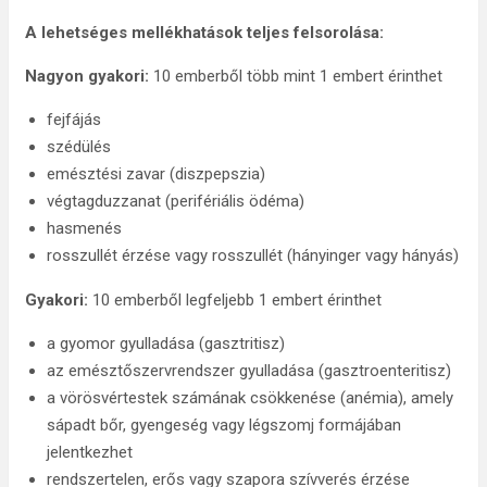
A lehetséges mellékhatások teljes felsorolása:
Nagyon gyakori:
10 emberből több mint 1 embert érinthet
fejfájás
szédülés
emésztési zavar (diszpepszia)
végtagduzzanat (perifériális ödéma)
hasmenés
rosszullét érzése vagy rosszullét (hányinger vagy hányás)
Gyakori:
10 emberből legfeljebb 1 embert érinthet
a gyomor gyulladása (gasztritisz)
az emésztőszervrendszer gyulladása (gasztroenteritisz)
a vörösvértestek számának csökkenése (anémia), amely
sápadt bőr, gyengeség vagy légszomj formájában
jelentkezhet
rendszertelen, erős vagy szapora szívverés érzése