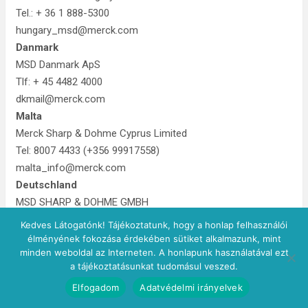
Tel.: + 36 1 888-5300
hungary_msd@merck.com
Danmark
MSD Danmark ApS
Tlf: + 45 4482 4000
dkmail@merck.com
Malta
Merck Sharp & Dohme Cyprus Limited
Tel: 8007 4433 (+356 99917558)
malta_info@merck.com
Deutschland
MSD SHARP & DOHME GMBH
Tel: 0800 673 673 673 (+49 (0) 89 4561 2612)
Kedves Látogatónk! Tájékoztatunk, hogy a honlap felhasználói
email@msd.de
élményének fokozása érdekében sütiket alkalmazunk, mint
minden weboldal az Interneten. A honlapunk használatával ezt
Nederland
a tájékoztatásunkat tudomásul veszed.
Merck Sharp & Dohme BV
Elfogadom
Adatvédelmi irányelvek
Tel: 0800 9999 000 (+ 31 23 5153153)
medicalinfo.nl@merck.com