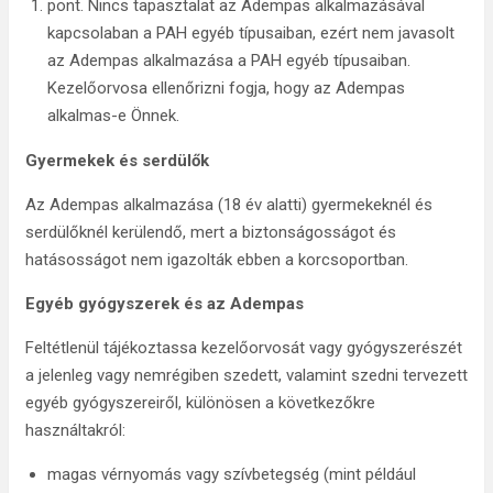
pont. Nincs tapasztalat az Adempas alkalmazásával
kapcsolaban a PAH egyéb típusaiban, ezért nem javasolt
az Adempas alkalmazása a PAH egyéb típusaiban.
Kezelőorvosa ellenőrizni fogja, hogy az Adempas
alkalmas-e Önnek.
Gyermekek és serdülők
Az Adempas alkalmazása (18 év alatti) gyermekeknél és
serdülőknél kerülendő, mert a biztonságosságot és
hatásosságot nem igazolták ebben a korcsoportban.
Egyéb gyógyszerek és az Adempas
Feltétlenül tájékoztassa kezelőorvosát vagy gyógyszerészét
a jelenleg vagy nemrégiben szedett, valamint szedni tervezett
egyéb gyógyszereiről, különösen a következőkre
használtakról:
magas vérnyomás vagy szívbetegség (mint például