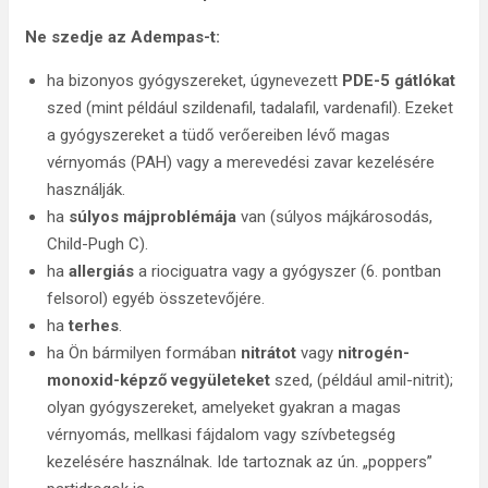
Ne szedje az Adempas-t:
ha bizonyos gyógyszereket, úgynevezett
PDE-5 gátlókat
szed (mint például szildenafil, tadalafil, vardenafil). Ezeket
a gyógyszereket a tüdő verőereiben lévő magas
vérnyomás (PAH) vagy a merevedési zavar kezelésére
használják.
ha
súlyos májproblémája
van (súlyos májkárosodás,
Child-Pugh C).
ha
allergiás
a riociguatra vagy a gyógyszer (6. pontban
felsorol) egyéb összetevőjére.
ha
terhes
.
ha Ön bármilyen formában
nitrátot
vagy
nitrogén-
monoxid-képző vegyületeket
szed, (például amil-nitrit);
olyan gyógyszereket, amelyeket gyakran a magas
vérnyomás, mellkasi fájdalom vagy szívbetegség
kezelésére használnak. Ide tartoznak az ún. „poppers”