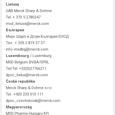
Lietuva
UAB Merck Sharp & Dohme
Tel: + 370 5 2780247
msd_lietuva@merck.com
България
Мерк Шарп и Доум България ЕООД
Teл.: + 359 2 819 37 37
info-msdbg@merck.com
Luxembourg
/ Luxemburg
MSD Belgium BVBA/SPRL
Tel/Tél: +32(0)27766211
dpoc_belux@merck.com
Česká republika
Merck Sharp & Dohme s.r.o.
Tel.: +420 233 010 111
dpoc_czechslovak@merck.com
Magyarország
MSD Pharma Hungary Kft.