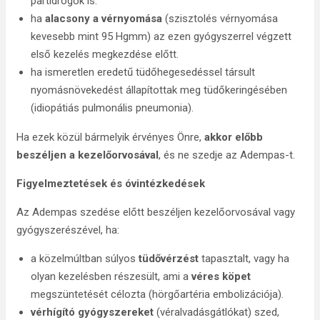
partidrogok is.
ha
alacsony a vérnyomása
(szisztolés vérnyomása
kevesebb mint 95 Hgmm) az ezen gyógyszerrel végzett
első kezelés megkezdése előtt.
ha ismeretlen eredetű tüdőhegesedéssel társult
nyomásnövekedést állapítottak meg tüdőkeringésében
(idiopátiás pulmonális pneumonia).
Ha ezek közül bármelyik érvényes Önre,
akkor előbb
beszéljen a kezelőorvosával
, és ne szedje az Adempas-t.
Figyelmeztetések és óvintézkedések
Az Adempas szedése előtt beszéljen kezelőorvosával vagy
gyógyszerészével, ha:
a közelmúltban súlyos
tüdővérzést
tapasztalt, vagy ha
olyan kezelésben részesült, ami a
véres köpet
megszüntetését célozta (hörgőartéria embolizációja).
vérhígító gyógyszereket
(véralvadásgátlókat) szed,