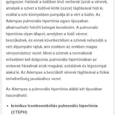
gyógyszer. Hatását a tüdőben lévő verőerek (azok a vérerek,
amelyek a szívet a tüdővel kötik össze) tágításával fejti ki,
ezáltal a szív könnyebben pumpálja át a vért a tüdőn. Az
Adempas pulmonális hipertónia egyes típusaiban
alkalmazható felnőtt betegek kezelésére. A pulmonalis
hipertónia olyan állapot, amelyben a tüdő vérerei
beszűkülnek, és ennek következtében a szívnek nehezebb a
vért átpumpálni rajtuk, ami ezekben az erekben magas
vérnyomáshoz vezet. Mivel a szívnek a normálisnál
erősebben kell dolgoznia, pulmonális hipertóniában az
emberek fáradtnak érzik magukat, szédülnek és légszomjuk
alakul ki. Az Adempas a beszűkült vérerek tágításával a fizikai
terhelhetőség javulásához vezet.
Az Adempas a pulmonális hipertónia alábbi két típusában
használható:
krónikus tromboembóliás pulmonális hipertónia
(CTEPH)