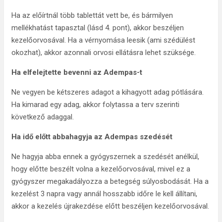
Ha az előírtnál több tablettát vett be, és bármilyen
mellékhatást tapasztal (lásd 4. pont), akkor beszéljen
kezelőorvosával. Ha a vérnyomása leesik (ami szédülést
okozhat), akkor azonnali orvosi ellátásra lehet szüksége.
Ha elfelejtette bevenni az Adempas-t
Ne vegyen be kétszeres adagot a kihagyott adag pótlására.
Ha kimarad egy adag, akkor folytassa a terv szerinti
következő adaggal.
Ha idő előtt abbahagyja az Adempas szedését
Ne hagyja abba ennek a gyógyszernek a szedését anélkül,
hogy előtte beszélt volna a kezelőorvosával, mivel ez a
gyógyszer megakadályozza a betegség súlyosbodását. Ha a
kezelést 3 napra vagy annál hosszabb időre le kell állítani,
akkor a kezelés újrakezdése előtt beszéljen kezelőorvosával.