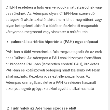
CTEPH esetében a tüdő erei vérrögök miatt elzáródnak vagy
beszűkülnek. Az Adempas olyan, CTEPH-ben szenvedő
betegeknél alkalmazható, akiket nem lehet megműteni, vagy
olyan betegeknél, akiknél a tüdőben észlelhető magasabb
vérnyomás megmarad vagy visszatér a műtét után.
pulmonális artériás hipertónia (PAH) egyes típusai
PAH-ban a tüdő vérereinek a fala megvastagodik és az erek
beszűkülnek. Az Adempas a PAH csak bizonyos formáiban,
pl: idiopátiás PAH-ban (ismeretlen eredetű PAH), örökletes
PAH-ban és kötőszöveti betegség miatt kialakuló PAH-ban
alkalmazható. Kezelőorvosa ezt ellenőrizni fogja. Az
Adempas önmagában, illetve a PAH kezelésére használt
bizonyos egyéb gyógyszerekkel együtt is alkalmazható.
Tudnivalók az Adempas szedése előtt