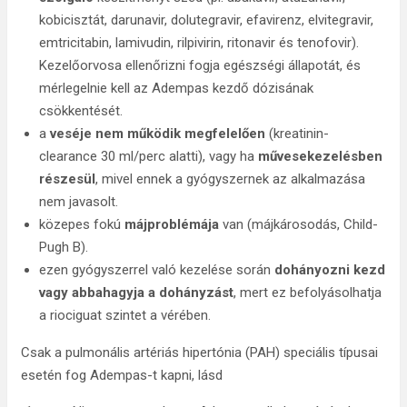
kobicisztát, darunavir, dolutegravir, efavirenz, elvitegravir,
emtricitabin, lamivudin, rilpivirin, ritonavir és tenofovir).
Kezelőorvosa ellenőrizni fogja egészségi állapotát, és
mérlegelnie kell az Adempas kezdő dózisának
csökkentését.
a
veséje nem működik megfelelően
(kreatinin-
clearance 30 ml/perc alatti), vagy ha
művesekezelésben
részesül
, mivel ennek a gyógyszernek az alkalmazása
nem javasolt.
közepes fokú
májproblémája
van (májkárosodás, Child-
Pugh B).
ezen gyógyszerrel való kezelése során
dohányozni kezd
vagy abbahagyja a dohányzást
, mert ez befolyásolhatja
a riociguat szintet a vérében.
Csak a pulmonális artériás hipertónia (PAH) speciális típusai
esetén fog Adempas-t kapni, lásd