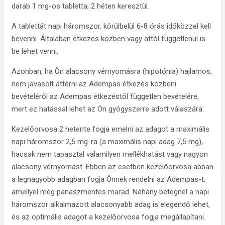
darab 1 mg-os tabletta, 2 héten keresztül.
A tablettát napi háromszor, körülbelül 6-8 órás időközzel kell
bevenni. Általában étkezés közben vagy attól függetlenül is
be lehet venni.
Azonban, ha Ön alacsony vérnyomásra (hipotónia) hajlamos,
nem javasolt áttérni az Adempas étkezés közbeni
bevételéről az Adempas étkezéstől független bevételére,
mert ez hatással lehet az Ön gyógyszerre adott válaszára.
Kezelőorvosa 2 hetente fogja emelni az adagot a maximális
napi háromszor 2,5 mg-ra (a maximális napi adag 7,5 mg),
hacsak nem tapasztal valamilyen mellékhatást vagy nagyon
alacsony vérnyomást. Ebben az esetben kezelőorvosa abban
a legnagyobb adagban fogja Önnek rendelni az Adempas-t,
amellyel még panaszmentes marad. Néhány betegnél a napi
háromszor alkalmazott alacsonyabb adag is elegendő lehet,
és az optimális adagot a kezelőorvosa fogja megállapítani.