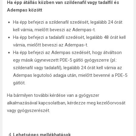
Ha épp átállás közben van szildenafil vagy tadalfil és
Adempas között
Ha épp befejezi a szildenafil szedését, legalább 24 órát
kell várnia, mielőtt beveszi az Adempas-t.
Ha épp befejezi a tadalafil szedését, legalább 48 órát kell
várnia, mielőtt beveszi az Adempas-t.
Ha épp befejezi az Adempas szedését, hogy átváltson
egy másik úgynevezett PDE-5 gátló gyógyszerre (pl.:
szildenafil vagy tadalafil), legalább 24 órát kell várnia az
Adempas legutolsó adagja után, mielőtt bevenné a PDE-5
gátlót.
Ha bármilyen további kérdése van a gyógyszer
alkalmazásával kapcsolatban, kérdezze meg kezelőorvosát
vagy gyógyszerészét.
Lehetséges mellékhatások