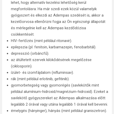
lehet, hogy alternatív kezelési lehetőség kerül
megfontolásra. Ha már szedi ezek közül valamelyik
gyógyszert és elkezdi az Adempas szedését is, akkor a
kezelőorvosa ellenőrizni fogja az Ön egészségi állapotát
és mérlegelnie kell az Adempas kezdődózisa
csökkentését.
HIV-fertőzés (mint például ritonavir).
epilepszia (pl. fenitoin, karbamazepin, fenobarbitál).
depresszió (orbáncfű).
az átültetett szervek kilökődésének megelőzése
(ciklosporin).
ízület- és izomfájdalom (nifluminsav).
rák (mint például erlotinib, gefitinib).
gyomorbetegség vagy gyomorégés (savlekötők mint
például alumínium-hidroxid/magnézium-hidroxid). Ezeket a
savlekötő gyógyszereket az Adempas alkalmazása előtt
legalább 2 órával vagy utána legalább 1 órával kell bevenni.
émelygés (hányinger), hányás (mint például graniszetron).