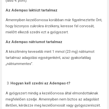
(lásd 4. pont).
Az Adempas laktózt tartalmaz
Amennyiben kezelőorvosa korábban már figyelmeztette Önt,
hogy bizonyos cukrokra érzékeny, keresse fel corvosát,
mielőtt elkezdi szedni ezt a gyógyszert.
Az Adempas nátriumot tartalmaz
A készítmény kevesebb mint 1 mmol (23 mg) nátriumot
tartalmaz adagolási egységenként, azaz gyakorlatilag
„nátriummentes”.
Hogyan kell szedni az Adempas-t?
A gyógyszert mindig a kezelőorvosa által elmondottaknak
megfelelően szedje. Amennyiben nem biztos az adagolást
illetően, kérdezze meg kezelőorvosát vagy gyógyszerészét.