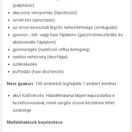
(palpitáció)
alacsony vérnyomás (hipotenzió)
orrvérzés (episztaxis)
az orron keresztüli légzés nehezítettsége (orrdugulás)
gyomor-, bél- vagy hasi fájdalom (gasztrointesztinális és
abdominális fájdalom)
gyomorégés (nyelőcső reflux betegség)
nyelési nehézség (diszfágia)
székrekedés
puffadás (hasi disztenzió)
Nem gyakori:
100 emberből legfeljebb 1 embert érinthet
akut tüdővérzés. Haladéktalanul lépjen kapcsolatba a
kezelőorvosával, mivel sürgős orvosi kezelésre lehet
szüksége.
Mellékhatások bejelentése