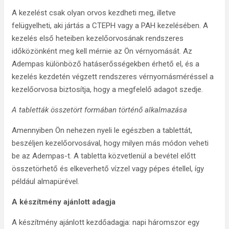
A kezelést csak olyan orvos kezdheti meg, illetve
felügyelheti, aki jártás a CTEPH vagy a PAH kezelésében. A
kezelés első heteiben kezelőorvosának rendszeres
időközönként meg kell mérnie az Ön vérnyomását. Az
Adempas különböző hatáserősségekben érhető el, és a
kezelés kezdetén végzett rendszeres vérnyomásméréssel a
kezelőorvosa biztosítja, hogy a megfelelő adagot szedje.
A tabletták összetört formában történő alkalmazása
Amennyiben Ön nehezen nyeli le egészben a tablettát,
beszéljen kezelőorvosával, hogy milyen más módon veheti
be az Adempas-t. A tabletta közvetlenül a bevétel előtt
összetörhető és elkeverhető vízzel vagy pépes étellel, így
például almapürével.
A készítmény ajánlott adagja
A készítmény ajánlott kezdőadagja: napi háromszor egy