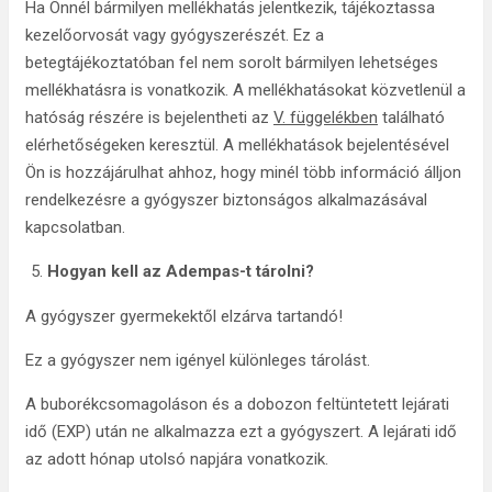
Ha Önnél bármilyen mellékhatás jelentkezik, tájékoztassa
kezelőorvosát vagy gyógyszerészét. Ez a
betegtájékoztatóban fel nem sorolt bármilyen lehetséges
mellékhatásra is vonatkozik. A mellékhatásokat közvetlenül a
hatóság részére is bejelentheti az
V. függelékben
található
elérhetőségeken keresztül. A mellékhatások bejelentésével
Ön is hozzájárulhat ahhoz, hogy minél több információ álljon
rendelkezésre a gyógyszer biztonságos alkalmazásával
kapcsolatban.
Hogyan kell az Adempas-t tárolni?
A gyógyszer gyermekektől elzárva tartandó!
Ez a gyógyszer nem igényel különleges tárolást.
A buborékcsomagoláson és a dobozon feltüntetett lejárati
idő (EXP) után ne alkalmazza ezt a gyógyszert. A lejárati idő
az adott hónap utolsó napjára vonatkozik.