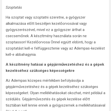
Szoptatás
Ha szoptat vagy szoptatni szeretne, a gyógyszer
alkalmazása előtt beszéljen kezelőorvosával vagy
gyógyszerészével, mivel ez a gyógyszer árthat a
csecsemőnek. A készítmény használata során ne
szoptasson! Kezelőorvosa Önnel együtt eldönti, hogy a
szoptatást kell-e felfüggesztenie vagy az Adempas-kezelést
kell-e abbahagynia.
A készítmény hatásai a gépjárművezetéshez és a gépek
kezeléséhez szükséges képességekre
Az Adempas közepes mértékben befolyásolja a
gépjárművezetéshez és a gépek kezeléséhez szükséges
képességeket. Olyan mellékhatásokat okozhat, mint például a
szédülés. Gépjárművezetés és gépek kezelése előtt
tisztában kell lennie ennek a gyógyszernek a mellékhatásaival