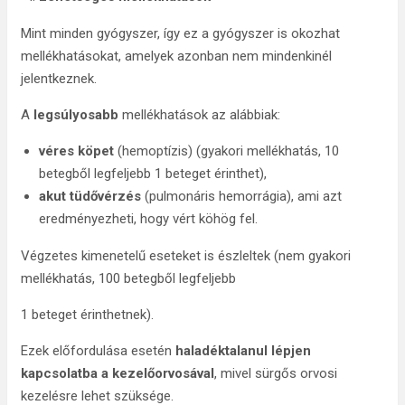
Mint minden gyógyszer, így ez a gyógyszer is okozhat
mellékhatásokat, amelyek azonban nem mindenkinél
jelentkeznek.
A
legsúlyosabb
mellékhatások az alábbiak:
véres köpet
(hemoptízis) (gyakori mellékhatás, 10
betegből legfeljebb 1 beteget érinthet),
akut tüdővérzés
(pulmonáris hemorrágia), ami azt
eredményezheti, hogy vért köhög fel.
Végzetes kimenetelű eseteket is észleltek (nem gyakori
mellékhatás, 100 betegből legfeljebb
1 beteget érinthetnek).
Ezek előfordulása esetén
haladéktalanul lépjen
kapcsolatba a kezelőorvosával
, mivel sürgős orvosi
kezelésre lehet szüksége.