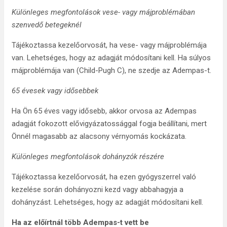
Különleges megfontolások vese- vagy májproblémában
szenvedő betegeknél
Tájékoztassa kezelőorvosát, ha vese- vagy májproblémája
van. Lehetséges, hogy az adagját módosítani kell. Ha súlyos
májproblémája van (Child-Pugh C), ne szedje az Adempas-t.
65 évesek vagy idősebbek
Ha Ön 65 éves vagy idősebb, akkor orvosa az Adempas
adagját fokozott elővigyázatossággal fogja beállítani, mert
Önnél magasabb az alacsony vérnyomás kockázata.
Különleges megfontolások dohányzók részére
Tájékoztassa kezelőorvosát, ha ezen gyógyszerrel való
kezelése során dohányozni kezd vagy abbahagyja a
dohányzást. Lehetséges, hogy az adagját módosítani kell.
Ha az előírtnál több Adempas-t vett be