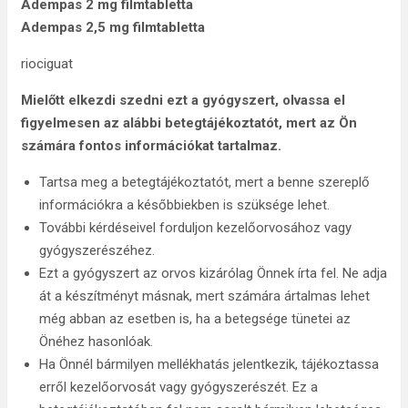
Adempas 2 mg filmtabletta
Adempas 2,5 mg filmtabletta
riociguat
Mielőtt elkezdi szedni ezt a gyógyszert, olvassa el
figyelmesen az alábbi betegtájékoztatót, mert az Ön
számára fontos információkat tartalmaz.
Tartsa meg a betegtájékoztatót, mert a benne szereplő
információkra a későbbiekben is szüksége lehet.
További kérdéseivel forduljon kezelőorvosához vagy
gyógyszerészéhez.
Ezt a gyógyszert az orvos kizárólag Önnek írta fel. Ne adja
át a készítményt másnak, mert számára ártalmas lehet
még abban az esetben is, ha a betegsége tünetei az
Önéhez hasonlóak.
Ha Önnél bármilyen mellékhatás jelentkezik, tájékoztassa
erről kezelőorvosát vagy gyógyszerészét. Ez a