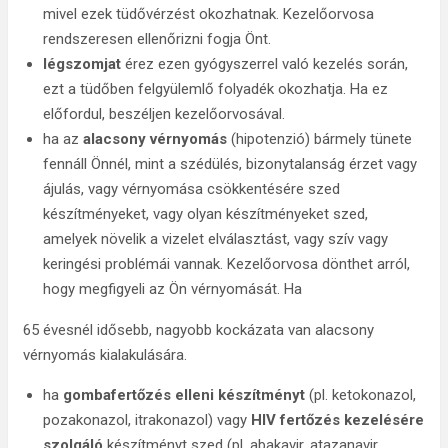
mivel ezek tüdővérzést okozhatnak. Kezelőorvosa
rendszeresen ellenőrizni fogja Önt.
légszomjat
érez ezen gyógyszerrel való kezelés során,
ezt a tüdőben felgyülemlő folyadék okozhatja. Ha ez
előfordul, beszéljen kezelőorvosával.
ha az
alacsony vérnyomás
(hipotenzió) bármely tünete
fennáll Önnél, mint a szédülés, bizonytalanság érzet vagy
ájulás, vagy vérnyomása csökkentésére szed
készítményeket, vagy olyan készítményeket szed,
amelyek növelik a vizelet elválasztást, vagy szív vagy
keringési problémái vannak. Kezelőorvosa dönthet arról,
hogy megfigyeli az Ön vérnyomását. Ha
65 évesnél idősebb, nagyobb kockázata van alacsony
vérnyomás kialakulására.
ha
gombafertőzés elleni készítményt
(pl. ketokonazol,
pozakonazol, itrakonazol) vagy
HIV fertőzés kezelésére
szolgáló
készítményt szed (pl. abakavir, atazanavir,