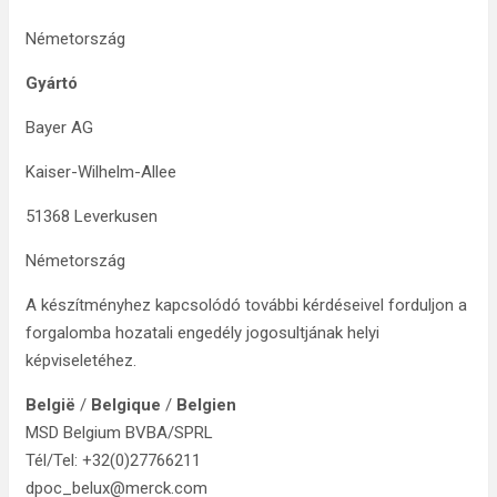
Németország
Gyártó
Bayer AG
Kaiser-Wilhelm-Allee
51368 Leverkusen
Németország
A készítményhez kapcsolódó további kérdéseivel forduljon a
forgalomba hozatali engedély jogosultjának helyi
képviseletéhez.
België
/
Belgique
/
Belgien
MSD Belgium BVBA/SPRL
Tél/Tel: +32(0)27766211
dpoc_belux@merck.com