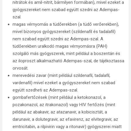
nitrátok és amil-nitrit, bármilyen formában), mivel ezeket a
gyógyszereket nem szabad együtt szedni az Adempas-
szal.
magas vérnyomás a tüdőerekben (a tüdő verőerekben),
mivel bizonyos gyógyszereket (szildenafil és tadalafil)
nem szabad együtt szedni az Adempas-szal. A
tüdőerekben uralkodó magas vérnyomásra (PAH)
szolgáló más gyógyszerek, mint például a boszentán és
az iloproszt alkalmazható Adempas-szal, de tájékoztassa
orvosát.
merevedési zavar (mint például szildenafil, tadalafil,
vardenafil) mivel ezeket a gyógyszereket nem szabad
együtt szedheti az Adempas-szal.
gombafertőzések (mint például a ketokonazol, a
pozakonazol, az itrakonazol) vagy HIV fertőzés (mint
például az abakavir, az atazanavir, a kobicisztát, a
darunavir, a dolutegravir, az efavirenz, az elvitegravir, az
emtricitabin, a rilpivirin vagy a ritonavir) gyógyszerei miatt