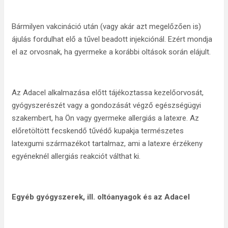
Bármilyen vakcináció után (vagy akár azt megelőzően is)
ájulás fordulhat elő a tűvel beadott injekciónál. Ezért mondja
el az orvosnak, ha gyermeke a korábbi oltások során elájult.
Az Adacel alkalmazása előtt tájékoztassa kezelőorvosát,
gyógyszerészét vagy a gondozását végző egészségügyi
szakembert, ha Ön vagy gyermeke allergiás a latexre. Az
előretöltött fecskendő tűvédő kupakja természetes
latexgumi származékot tartalmaz, ami a latexre érzékeny
egyéneknél allergiás reakciót válthat ki.
Egyéb gyógyszerek, ill. oltóanyagok és az Adacel