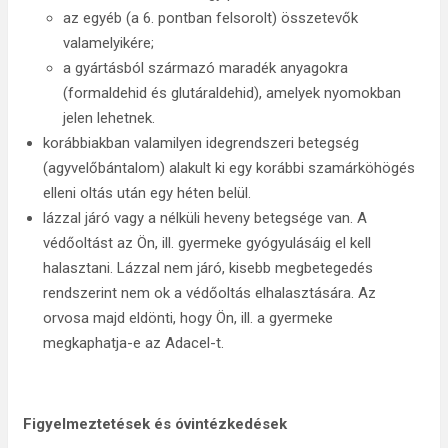
az egyéb (a 6. pontban felsorolt) összetevők
valamelyikére;
a gyártásból származó maradék anyagokra
(formaldehid és glutáraldehid), amelyek nyomokban
jelen lehetnek.
korábbiakban valamilyen idegrendszeri betegség
(agyvelőbántalom) alakult ki egy korábbi szamárköhögés
elleni oltás után egy héten belül.
lázzal járó vagy a nélküli heveny betegsége van. A
védőoltást az Ön, ill. gyermeke gyógyulásáig el kell
halasztani. Lázzal nem járó, kisebb megbetegedés
rendszerint nem ok a védőoltás elhalasztására. Az
orvosa majd eldönti, hogy Ön, ill. a gyermeke
megkaphatja-e az Adacel-t.
Figyelmeztetések és óvintézkedések