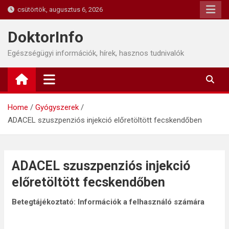
Skip
csütörtök, augusztus 6, 2026
to
content
DoktorInfo
Egészségügyi információk, hírek, hasznos tudnivalók
Home
Gyógyszerek
ADACEL szuszpenziós injekció előretöltött fecskendőben
ADACEL szuszpenziós injekció
előretöltött fecskendőben
Betegtájékoztató: Információk a felhasználó számára