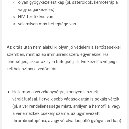
olyan gyógykezelést kap (pl. szteroidok, kemoterápia,
vagy sugárkezelés).
HIV-fertőzése van.
valamilyen más betegsége van.
Az oltás után nem alakul ki olyan jó védelem a fertőzésekkel
szemben, mint az ép immunrendszerű egyéneknél. Ha
lehetséges, akkor az ilyen betegség, illetve kezelés végéig el
kell halasztani a védőoltást.
Hajlamos a vérzékenységre, könnyen lesznek
véraláfutásai, illetve kisebb vágások után is sokáig vérzik
(pl. a vér rendellenessége miatt, amilyen a hemofília, vagy
a vérlemezkék csekély száma, az úgynevezett
thrombocitopénia, avagy véralvadásgátló gyógyszert kap).