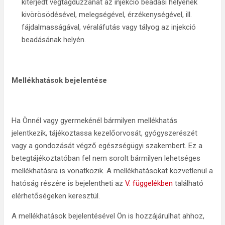
kiterjedt végtagduzzanat az injekció beadási helyének
kivörösödésével, melegségével, érzékenységével, ill.
fájdalmasságával, véraláfutás vagy tályog az injekció
beadásának helyén.
Mellékhatások bejelentése
Ha Önnél vagy gyermekénél bármilyen mellékhatás
jelentkezik, tájékoztassa kezelőorvosát, gyógyszerészét
vagy a gondozását végző egészségügyi szakembert. Ez a
betegtájékoztatóban fel nem sorolt bármilyen lehetséges
mellékhatásra is vonatkozik. A mellékhatásokat közvetlenül a
hatóság részére is bejelentheti az
V. függelékben
található
elérhetőségeken keresztül.
A mellékhatások bejelentésével Ön is hozzájárulhat ahhoz,