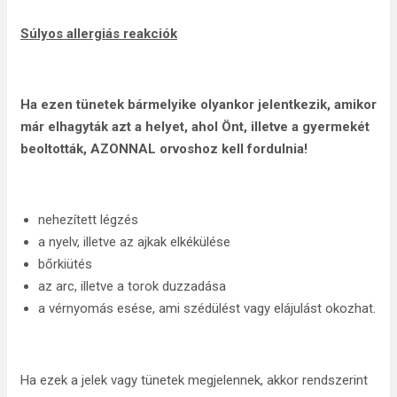
Súlyos allergiás reakciók
Ha ezen tünetek bármelyike olyankor jelentkezik, amikor
már elhagyták azt a helyet, ahol Önt, illetve a gyermekét
beoltották, AZONNAL orvoshoz kell fordulnia!
nehezített légzés
a nyelv, illetve az ajkak elkékülése
bőrkiütés
az arc, illetve a torok duzzadása
a vérnyomás esése, ami szédülést vagy elájulást okozhat.
Ha ezek a jelek vagy tünetek megjelennek, akkor rendszerint