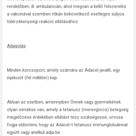
rendelőben, ill. ambulancián, ahol megvan a kellő felszerelés
a vakcinával szemben ritkán bekövetkező esetleges súlyos
túlérzékenységi reakció ellátásához.
Adagolás
Minden korcsoport, amely számára az Adacel javallt, egy
injekciót (fél milliliter) kap.
Abban az esetben, amennyiben Önnek vagy gyermekének
olyan sérülése van, amely a tetanusz (merevgörcs) betegség
megelőzése érdekében ellátást tesz szükségessé, orvosa
fogja eldönteni, hogy az Adacel-t tetanusz immunglobulinnal
együtt vagy anélkül adja be.