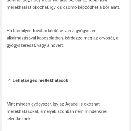
dönthet úgy, hogy a bőr alá adja be, bár ez több helyi
mellékhatást okozhat, így kis csomó képződhet a bőr alatt.
Ha bármilyen további kérdése van a gyógyszer
alkalmazásával kapcsolatban, kérdezze meg az orvosát, a
gyógyszerészt, vagy a nővért.
Lehetséges mellékhatások
Mint minden gyógyszer, így az Adacel is okozhat
mellékhatásokat, amelyek azonban nem mindenkinél
jelentkeznek.