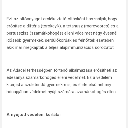
Ezt az oltóanyagot emlékeztető oltásként használják, hogy
erősítse a diftéria (torokgyík), a tetanusz (merevgörcs) és a
pertusszisz (szamárköhögés) elleni védelmet négy évesnél
idősebb gyermekek, serdülőkorúak és felnőttek esetében,
akik már megkapták a teljes alapimmunizációs sorozatot.
Az Adacel terhességben történő alkalmazása erősítheti az
édesanya szamárköhögés elleni védelmét. Ez a védelem
kiterjed a születendő gyermekre is, és élete első néhány
hónapjában védelmet nyújt számára szamárköhögés ellen.
A nyújtott védelem korlátai