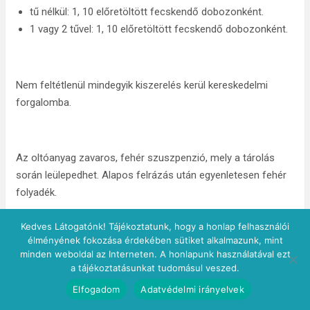
tű nélkül: 1, 10 előretöltött fecskendő dobozonként.
1 vagy 2 tűvel: 1, 10 előretöltött fecskendő dobozonként.
Nem feltétlenül mindegyik kiszerelés kerül kereskedelmi
forgalomba.
Az oltóanyag zavaros, fehér szuszpenzió, mely a tárolás
során leülepedhet. Alapos felrázás után egyenletesen fehér
folyadék.
Kedves Látogatónk! Tájékoztatunk, hogy a honlap felhasználói
élményének fokozása érdekében sütiket alkalmazunk, mint
A forgalomba hozatali engedély jogosultja
minden weboldal az Interneten. A honlapunk használatával ezt
a tájékoztatásunkat tudomásul veszed.
Elfogadom
Adatvédelmi irányelvek
Sanofi Pasteur