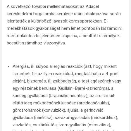
A következő további mellékhatásokat az Adacel
kereskedelmi forgalomba kerülése utáni alkalmazása során
jelentették a különböző javasolt korcsoportokban. E
mellékhatások gyakoriságát nem lehet pontosan kiszámolni,
mert önkéntes bejelentésen alapulna, a beoltott személyek
becsült számához viszonyítva.
Allergiás, ill. súlyos allergiás reakciók (azt, hogy miként
ismerheti fel az ilyen reakciókat, megtalálhatja a 4. pont
elején), bizsergés, ill. zsibbadtság, a test egészének vagy
egy részének bénulása (Guillain–Barré-szindróma), a
karideg gyulladása (brachiális neuritisz), az arc izmait
ellátó ideg működésének kiesése (arcidegbénulás),
görcsrohamok (konvulziók), ájulás, a gerincvelő
gyulladása (mielitisz), szívizomgyulladás (miokarditisz),
viszketés, csalánkiütés, izomgyulladás (mioszitisz),