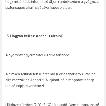
hogy minél több információ álljon rendelkezésre a gyógyszer
biztonságos alkalmazásával kapcsolatban.
Hogyan kell az Adacel-t tárolni?
A gyógyszer gyermektől elzárva tartandó!
A címkén feltüntetett lejárati idő (Felhasználható:) után ne
alkalmazzák az Adacel-t! A lejárati idő a megadott hónap
utolsó napjára vonatkozik.
Hűtőszekrényben (2 °C–8 °C) tárolandó. Nem fagyasztható!