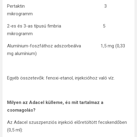
Pertaktin 3
mikrogramm
2-es és 3-as típusú fimbria 5
mikrogramm
Alumínium-foszfáthoz adszorbeálva 1,5 mg (0,33
mg alumínium)
Egyéb összetevők: fenoxi-etanol, injekcióhoz való víz.
Milyen az
Adacel külleme, és mit tartalmaz a
csomagolás?
Az Adacel szuszpenziós injekció előretöltött fecskendőben
(0,5 ml):