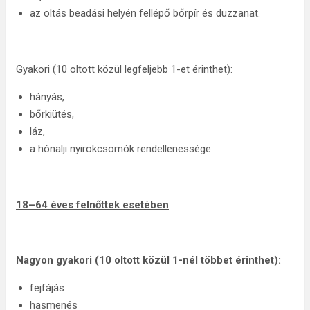
az oltás beadási helyén fellépő bőrpír és duzzanat.
Gyakori (10 oltott közül legfeljebb 1-et érinthet):
hányás,
bőrkiütés,
láz,
a hónalji nyirokcsomók rendellenessége.
18–64 éves felnőttek esetében
Nagyon gyakori (10 oltott közül 1-nél többet érinthet):
fejfájás
hasmenés