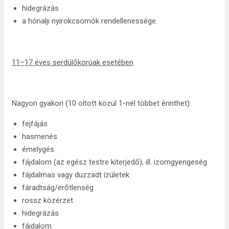
hidegrázás
a hónalji nyirokcsomók rendellenessége.
11–17 éves serdülőkorúak esetében
Nagyon gyakori (10 oltott közül 1-nél többet érinthet):
fejfájás
hasmenés
émelygés
fájdalom (az egész testre kiterjedő), ill. izomgyengeség
fájdalmas vagy duzzadt ízületek
fáradtság/erőtlenség
rossz közérzet
hidegrázás
fájdalom