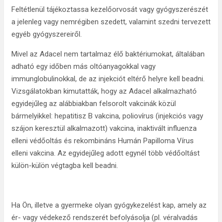
Feltétlenül tájékoztassa kezelőorvosát vagy gyógyszerészét
a jelenleg vagy nemrégiben szedett, valamint szedni tervezett
egyéb gyógyszereiről.
Mivel az Adacel nem tartalmaz élő baktériumokat, általában
adható egy időben más oltóanyagokkal vagy
immunglobulinokkal, de az injekciót eltérő helyre kell beadni.
Vizsgálatokban kimutatták, hogy az Adacel alkalmazható
egyidejűleg az alábbiakban felsorolt vakcinák közül
bármelyikkel: hepatitisz B vakcina, poliovírus (injekciós vagy
szájon keresztül alkalmazott) vakcina, inaktivált influenza
elleni védőoltás és rekombináns Humán Papilloma Vírus
elleni vakcina. Az egyidejűleg adott egynél több védőoltást
külön-külön végtagba kell beadni.
Ha Ön, illetve a gyermeke olyan gyógykezelést kap, amely az
ér- vagy védekező rendszerét befolyásolja (pl. véralvadás