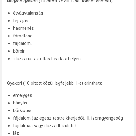
Nagyon gyakori (10 oltott közül 1-nél többet érinthet):
étvágytalanság
fejfájás
hasmenés
fáradtság
fájdalom,
bőrpír
duzzanat az oltás beadási helyén.
Gyakori (10 oltott közül legfeljebb 1-et érinthet):
émelygés
hányás
bőrkiütés
fájdalom (az egész testre kiterjedő), ill. izomgyengeség
fájdalmas vagy duzzadt ízületek
láz