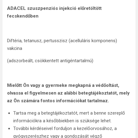
ADACEL szuszpenziós injekció előretöltött
fecskendőben
Diftéria, tetanusz, pertusszisz (acelluláris komponens)
vakcina
(adszorbeált, csökkentett antigéntartalmú)
Mielőtt Ön vagy a gyermeke megkapná a védőoltást,
olvassa el figyelmesen az alábbi betegtájékoztatót, mely
az Ön számára fontos információkat tartalmaz.
Tartsa meg a betegtájékoztatót, mert a benne szereplő
információkra a későbbiekben is szüksége lehet.
További kérdéseivel forduljon a kezelőorvosához, a
gyógyszerészhez vagy a gondozását végző