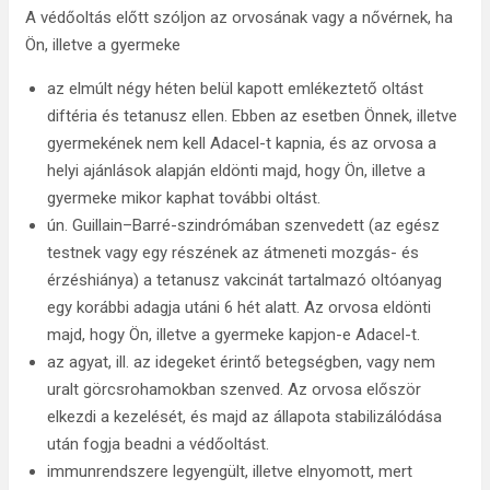
A védőoltás előtt szóljon az orvosának vagy a nővérnek, ha
Ön, illetve a gyermeke
az elmúlt négy héten belül kapott emlékeztető oltást
diftéria és tetanusz ellen. Ebben az esetben Önnek, illetve
gyermekének nem kell Adacel-t kapnia, és az orvosa a
helyi ajánlások alapján eldönti majd, hogy Ön, illetve a
gyermeke mikor kaphat további oltást.
ún. Guillain–Barré-szindrómában szenvedett (az egész
testnek vagy egy részének az átmeneti mozgás- és
érzéshiánya) a tetanusz vakcinát tartalmazó oltóanyag
egy korábbi adagja utáni 6 hét alatt. Az orvosa eldönti
majd, hogy Ön, illetve a gyermeke kapjon-e Adacel-t.
az agyat, ill. az idegeket érintő betegségben, vagy nem
uralt görcsrohamokban szenved. Az orvosa először
elkezdi a kezelését, és majd az állapota stabilizálódása
után fogja beadni a védőoltást.
immunrendszere legyengült, illetve elnyomott, mert