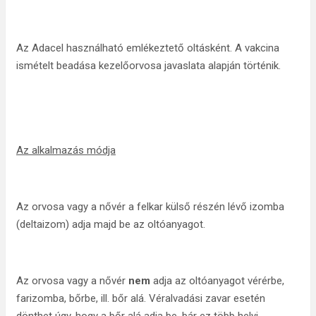
Az Adacel használható emlékeztető oltásként. A vakcina
ismételt beadása kezelőorvosa javaslata alapján történik.
Az alkalmazás módja
Az orvosa vagy a nővér a felkar külső részén lévő izomba
(deltaizom) adja majd be az oltóanyagot.
Az orvosa vagy a nővér
nem
adja az oltóanyagot vérérbe,
farizomba, bőrbe, ill. bőr alá. Véralvadási zavar esetén