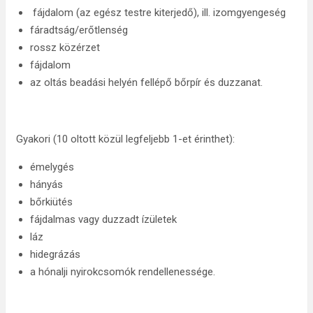
fájdalom (az egész testre kiterjedő), ill. izomgyengeség
fáradtság/erőtlenség
rossz közérzet
fájdalom
az oltás beadási helyén fellépő bőrpír és duzzanat.
Gyakori (10 oltott közül legfeljebb 1-et érinthet):
émelygés
hányás
bőrkiütés
fájdalmas vagy duzzadt ízületek
láz
hidegrázás
a hónalji nyirokcsomók rendellenessége.