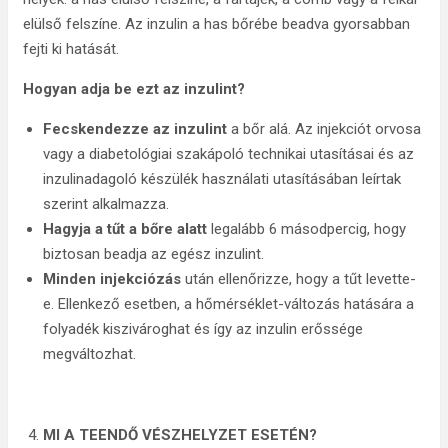
elülső felszíne. Az inzulin a has bőrébe beadva gyorsabban
fejti ki hatását.
Hogyan adja be ezt az inzulint?
Fecskendezze az inzulint
a bőr alá. Az injekciót orvosa
vagy a diabetológiai szakápoló technikai utasításai és az
inzulinadagoló készülék használati utasításában leírtak
szerint alkalmazza.
Hagyja a tűt a bőre alatt
legalább 6 másodpercig, hogy
biztosan beadja az egész inzulint.
Minden injekciózás
után ellenőrizze, hogy a tűt levette-
e. Ellenkező esetben, a hőmérséklet-változás hatására a
folyadék kiszivároghat és így az inzulin erőssége
megváltozhat.
MI A TEENDŐ VÉSZHELYZET ESETÉN?