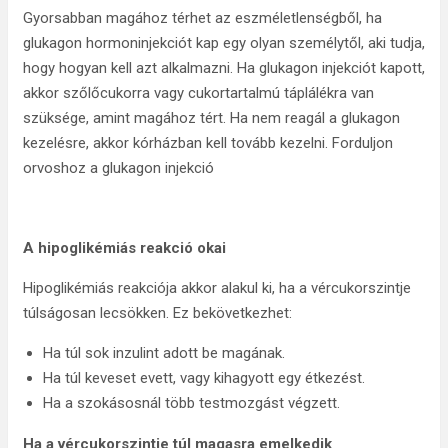
Gyorsabban magához térhet az eszméletlenségből, ha
glukagon hormoninjekciót kap egy olyan személytől, aki tudja,
hogy hogyan kell azt alkalmazni. Ha glukagon injekciót kapott,
akkor szőlőcukorra vagy cukortartalmú táplálékra van
szüksége, amint magához tért. Ha nem reagál a glukagon
kezelésre, akkor kórházban kell tovább kezelni. Forduljon
orvoshoz a glukagon injekció
A hipoglikémiás reakció okai
Hipoglikémiás reakciója akkor alakul ki, ha a vércukorszintje
túlságosan lecsökken. Ez bekövetkezhet:
Ha túl sok inzulint adott be magának.
Ha túl keveset evett, vagy kihagyott egy étkezést.
Ha a szokásosnál több testmozgást végzett.
Ha a vércukorszintje túl magasra emelkedik