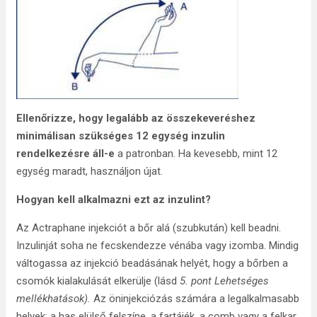
Ellenőrizze, hogy legalább az összekeveréshez
minimálisan szükséges 12 egység inzulin
rendelkezésre áll-e
a patronban. Ha kevesebb, mint 12
egység maradt, használjon újat.
Hogyan kell alkalmazni ezt az inzulint?
Az Actraphane injekciót a bőr alá (szubkután) kell beadni.
Inzulinját soha ne fecskendezze vénába vagy izomba. Mindig
váltogassa az injekció beadásának helyét, hogy a bőrben a
csomók kialakulását elkerülje (lásd
5. pont Lehetséges
mellékhatások).
Az öninjekciózás számára a legalkalmasabb
helyek: a has elülső felszíne, a fartájék, a comb vagy a felkar