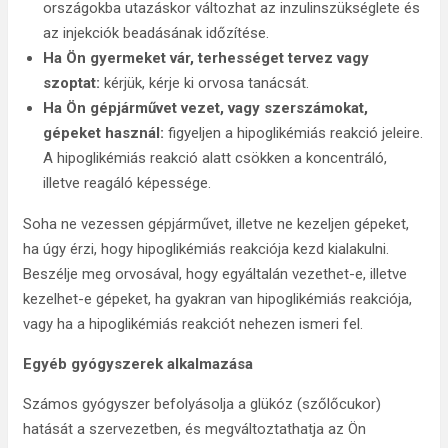
országokba utazáskor változhat az inzulinszükséglete és
az injekciók beadásának időzítése.
Ha Ön gyermeket vár, terhességet tervez vagy
szoptat:
kérjük, kérje ki orvosa tanácsát.
Ha Ön gépjárművet vezet, vagy szerszámokat,
gépeket használ:
figyeljen a hipoglikémiás reakció jeleire.
A hipoglikémiás reakció alatt csökken a koncentráló,
illetve reagáló képessége.
Soha ne vezessen gépjárművet, illetve ne kezeljen gépeket,
ha úgy érzi, hogy hipoglikémiás reakciója kezd kialakulni.
Beszélje meg orvosával, hogy egyáltalán vezethet-e, illetve
kezelhet-e gépeket, ha gyakran van hipoglikémiás reakciója,
vagy ha a hipoglikémiás reakciót nehezen ismeri fel.
Egyéb gyógyszerek alkalmazása
Számos gyógyszer befolyásolja a glükóz (szőlőcukor)
hatását a szervezetben, és megváltoztathatja az Ön