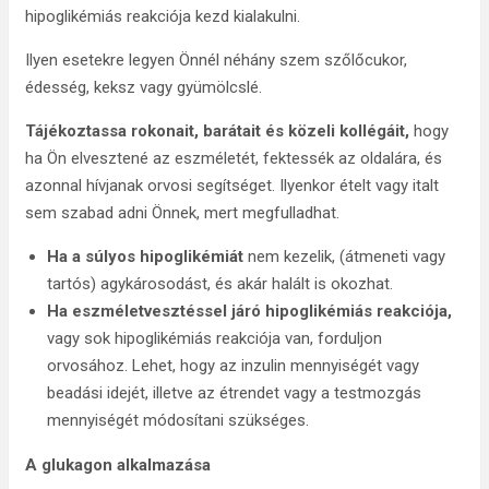
hipoglikémiás reakciója kezd kialakulni.
Ilyen esetekre legyen Önnél néhány szem szőlőcukor,
édesség, keksz vagy gyümölcslé.
Tájékoztassa rokonait, barátait és közeli kollégáit,
hogy
ha Ön elvesztené az eszméletét, fektessék az oldalára, és
azonnal hívjanak orvosi segítséget. Ilyenkor ételt vagy italt
sem szabad adni Önnek, mert megfulladhat.
Ha a súlyos hipoglikémiát
nem kezelik, (átmeneti vagy
tartós) agykárosodást, és akár halált is okozhat.
Ha eszméletvesztéssel járó hipoglikémiás reakciója,
vagy sok hipoglikémiás reakciója van, forduljon
orvosához. Lehet, hogy az inzulin mennyiségét vagy
beadási idejét, illetve az étrendet vagy a testmozgás
mennyiségét módosítani szükséges.
A glukagon alkalmazása