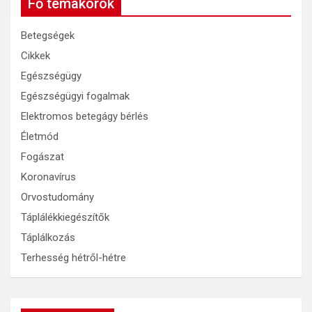
Fő témakörök
Betegségek
Cikkek
Egészségügy
Egészségügyi fogalmak
Elektromos betegágy bérlés
Életmód
Fogászat
Koronavírus
Orvostudomány
Táplálékkiegészítők
Táplálkozás
Terhesség hétről-hétre