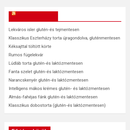
OkosReceptek
Lekváros isler glutén-és tejmentesen
Klasszikus Eszterházy torta újragondolva, gluténmentesen
Kéksajttal töltött körte
Rumos fügelekvár
Lúdláb torta glutén-és laktózmentesen
Fanta szelet glutén-és laktózmentesen
Narancskenyér glutén-és laktózmentesen
Intelligens mákos krémes glutén- és laktózmentesen
Almás-fahéjas fánk glutén-és laktózmentesen
Klasszikus dobostorta (glutén-és laktózmentesen)