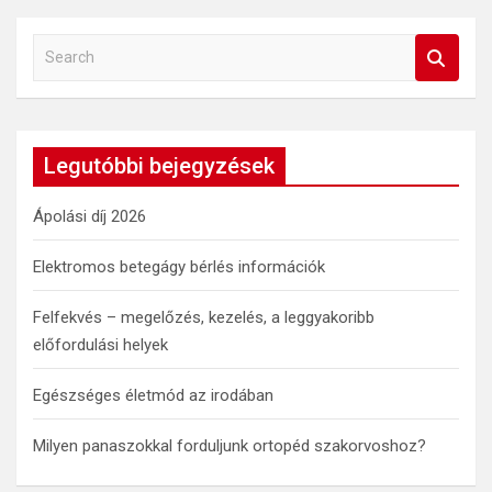
S
e
a
r
c
Legutóbbi bejegyzések
h
Ápolási díj 2026
Elektromos betegágy bérlés információk
Felfekvés – megelőzés, kezelés, a leggyakoribb
előfordulási helyek
Egészséges életmód az irodában
Milyen panaszokkal forduljunk ortopéd szakorvoshoz?