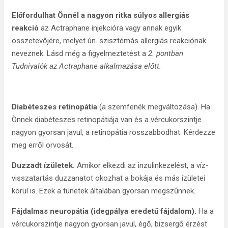
Előfordulhat Önnél a nagyon ritka súlyos allergiás
reakció
az Actraphane injekcióra vagy annak egyik
összetevőjére, melyet ún. szisztémás allergiás reakciónak
neveznek. Lásd még a figyelmeztetést a
2. pontban
Tudnivalók az Actraphane alkalmazása előtt.
Diabéteszes retinopátia
(a szemfenék megváltozása). Ha
Önnek diabéteszes retinopátiája van és a vércukorszintje
nagyon gyorsan javul, a retinopátia rosszabbodhat. Kérdezze
meg erről orvosát.
Duzzadt ízületek.
Amikor elkezdi az inzulinkezelést, a víz-
visszatartás duzzanatot okozhat a bokája és más ízületei
körül is. Ezek a tünetek általában gyorsan megszűnnek.
Fájdalmas neuropátia (idegpálya eredetű fájdalom).
Ha a
vércukorszintje nagyon gyorsan javul, égő, bizsergő érzést