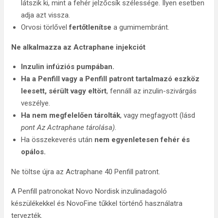
látszik ki, mint a fehér jelzőcsík szélessége. Ilyen esetben
adja azt vissza.
Orvosi törlővel
fertőtlenítse
a gumimembránt.
Ne alkalmazza az Actraphane injekciót
Inzulin infúziós pumpában.
Ha a Penfill vagy a Penfill patront tartalmazó eszköz
leesett, sérült vagy eltört
, fennáll az inzulin-szivárgás
veszélye.
Ha nem megfelelően tárolták
, vagy megfagyott (lásd
pont Az Actraphane tárolása).
Ha összekeverés után
nem egyenletesen fehér és
opálos.
Ne töltse újra az Actraphane 40 Penfill patront.
A Penfill patronokat Novo Nordisk inzulinadagoló
készülékekkel és NovoFine tűkkel történő használatra
tervezték.