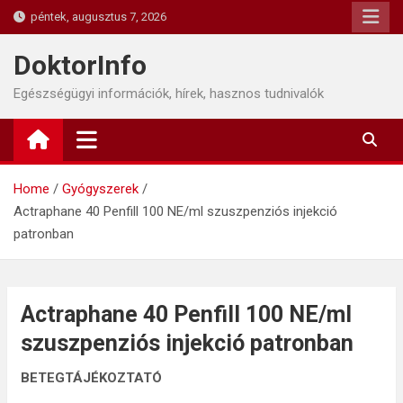
Skip
péntek, augusztus 7, 2026
to
content
DoktorInfo
Egészségügyi információk, hírek, hasznos tudnivalók
Home
Gyógyszerek
Actraphane 40 Penfill 100 NE/ml szuszpenziós injekció
patronban
Actraphane 40 Penfill 100 NE/ml
szuszpenziós injekció patronban
BETEGTÁJÉKOZTATÓ