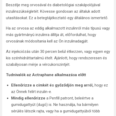
Beszélje meg orvosával és diabetológiai szakápolójával
inzulinszükségletét. Kövesse gondosan az általuk adott
utasításokat. Ez a betegtájékoztató egy általános ismertető.
Ha az orvosa az eddig alkalmazott inzulinról más típusú vagy
más gyártmányú inzulinra állítja át, előfordulhat, hogy
orvosának módosítania kell az Ön inzulinadagját.
Az injekciózás után 30 percen belül étkezzen, vagy egyen egy
kis szénhidráttartalmú ételt. Ajánlott, hogy rendszeresen és
szabályosan mérje a vércukorszintjét.
Tudnivalók az Actraphane alkalmazása előtt
Ellenőrizze a címkét és győződjön meg arról,
hogy ez
az Önnek felírt inzulin-e.
Mindig ellenőrizze
a Penfill patront, beleértve a
gumidugattyút (dugó) is. Ne használja, ha bármilyen
sérülés látszik rajta, vagy ha a gumidugattyúból több