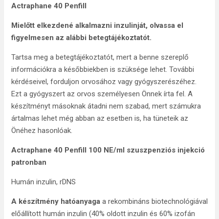
Actraphane 40 Penfill
Mielőtt elkezdené alkalmazni inzulinját, olvassa el
figyelmesen az alábbi betegtájékoztatót.
Tartsa meg a betegtájékoztatót, mert a benne szereplő
információkra a későbbiekben is szüksége lehet. További
kérdéseivel, forduljon orvosához vagy gyógyszerészéhez.
Ezt a gyógyszert az orvos személyesen Önnek írta fel. A
készítményt másoknak átadni nem szabad, mert számukra
ártalmas lehet még abban az esetben is, ha tüneteik az
Önéhez hasonlóak.
Actraphane 40 Penfill 100 NE/ml szuszpenziós injekció
patronban
Humán inzulin, rDNS
A készítmény hatóanyaga
a rekombináns biotechnológiával
előállított humán inzulin (40% oldott inzulin és 60% izofán