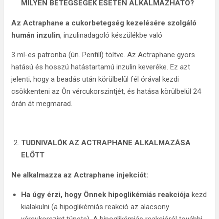
MILYEN BETEGSÉGEK ESETÉN ALKALMAZHATÓ?
Az Actraphane a cukorbetegség kezelésére szolgáló
humán inzulin
, inzulinadagoló készülékbe való
3 ml-es patronba (ún. Penfill) töltve. Az Actraphane gyors
hatású és hosszú hatástartamú inzulin keveréke. Ez azt
jelenti, hogy a beadás után körülbelül fél órával kezdi
csökkenteni az Ön vércukorszintjét, és hatása körülbelül 24
órán át megmarad.
TUDNIVALÓK AZ ACTRAPHANE ALKALMAZÁSA
ELŐTT
Ne alkalmazza az Actraphane injekciót:
Ha úgy érzi, hogy Önnek hipoglikémiás reakciója
kezd
kialakulni (a hipoglikémiás reakció az alacsony