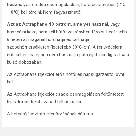
használ,
az eredeti csomagolásban, hűtőszekrényben (2°C
– 8°C) kell tárolni. Nem fagyasztható.
Azt az Actraphane 40 patront, amelyet használ,
vagy
használni kezd, nem kell hűtőszekrényben tárolni. Legfeljebb
6 héten át magánál hordhatja és tarthatja
szobahőmérsékleten (legfeljebb 30°C-on). A fényvédelem
érdekében, ha éppen nem használja patronját, mindig tartsa a
külső dobozában.
Az Actraphane injekciót erős hőtől és napsugárzástól óvni
kell.
Az Actraphane injekciót csak a csomagoláson feltüntetett
lejárati időn belül szabad felhasználni.
A betegtájékoztató ellenőrzésének dátuma: