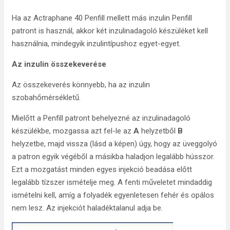
Ha az Actraphane 40 Penfill mellett más inzulin Penfill
patront is használ, akkor két inzulinadagoló készüléket kell
használnia, mindegyik inzulintípushoz egyet-egyet.
Az inzulin összekeverése
Az összekeverés könnyebb, ha az inzulin
szobahőmérsékletű.
Mielőtt a Penfill patront behelyezné az inzulinadagoló
készülékbe, mozgassa azt fel-le az
A
helyzetből
B
helyzetbe, majd vissza (lásd a képen) úgy, hogy az üveggolyó
a patron egyik végéből a másikba haladjon legalább hússzor.
Ezt a mozgatást minden egyes injekció beadása előtt
legalább tízszer ismételje meg. A fenti műveletet mindaddig
ismételni kell, amíg a folyadék egyenletesen fehér és opálos
nem lesz. Az injekciót haladéktalanul adja be.