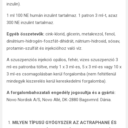
inzulin).
1 ml 100 NE humán inzulint tartalmaz. 1 patron 3 ml-t, azaz
300 NE inzulint tartalmaz.
Egyéb összetevők:
cink-klorid, glicerin, metakrezol, fenol,
dinátrium-hidrogén-foszfát-dihidrát, nátrium-hidroxid, sósav,
protamin-szulfát és injekcióhoz való víz.
A szuszpenziós injekció opálos, fehér, vizes szuszpenzió 3
ml-es patronba töltve, mely 1 x 3 ml-es, 5 x 3 ml-es vagy 10 x
3 ml-es csomagolásban kerül forgalomba (nem feltétlenül
mindegyik kiszerelés kerül kereskedelmi forgalomba).
A forgalombahozatali engedély jogosultja és a gyártó:
Novo Nordisk A/S, Novo Allé, DK-2880 Bagsvmrd. Dánia.
MILYEN TÍPUSÚ GYÓGYSZER AZ ACTRAPHANE ÉS