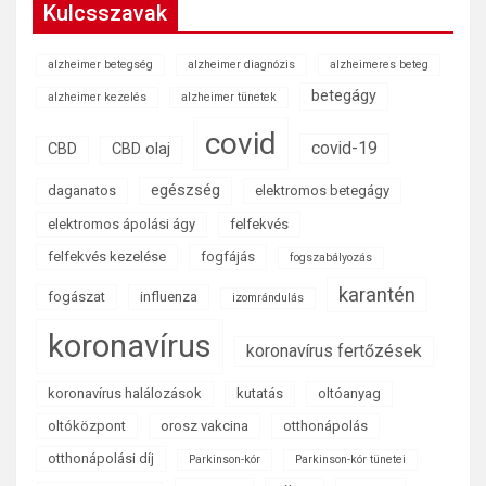
Kulcsszavak
alzheimer betegség
alzheimer diagnózis
alzheimeres beteg
betegágy
alzheimer kezelés
alzheimer tünetek
covid
covid-19
CBD
CBD olaj
egészség
daganatos
elektromos betegágy
elektromos ápolási ágy
felfekvés
felfekvés kezelése
fogfájás
fogszabályozás
karantén
fogászat
influenza
izomrándulás
koronavírus
koronavírus fertőzések
koronavírus halálozások
kutatás
oltóanyag
oltóközpont
orosz vakcina
otthonápolás
otthonápolási díj
Parkinson-kór
Parkinson-kór tünetei