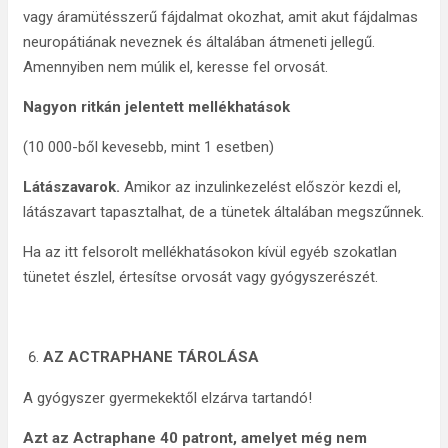
vagy áramütésszerű fájdalmat okozhat, amit akut fájdalmas
neuropátiának neveznek és általában átmeneti jellegű.
Amennyiben nem múlik el, keresse fel orvosát.
Nagyon ritkán jelentett mellékhatások
(10 000-ből kevesebb, mint 1 esetben)
Látászavarok.
Amikor az inzulinkezelést először kezdi el,
látászavart tapasztalhat, de a tünetek általában megszűnnek.
Ha az itt felsorolt mellékhatásokon kívül egyéb szokatlan
tünetet észlel, értesítse orvosát vagy gyógyszerészét.
AZ ACTRAPHANE TÁROLÁSA
A gyógyszer gyermekektől elzárva tartandó!
Azt az Actraphane 40 patront, amelyet még nem