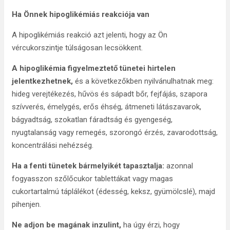
Ha Önnek hipoglikémiás reakciója van
A hipoglikémiás reakció azt jelenti, hogy az Ön
vércukorszintje túlságosan lecsökkent.
A hipoglikémia figyelmeztető tünetei hirtelen
jelentkezhetnek,
és a következőkben nyilvánulhatnak meg:
hideg verejtékezés, hűvös és sápadt bőr, fejfájás, szapora
szívverés, émelygés, erős éhség, átmeneti látászavarok,
bágyadtság, szokatlan fáradtság és gyengeség,
nyugtalanság vagy remegés, szorongó érzés, zavarodottság,
koncentrálási nehézség.
Ha a fenti tünetek bármelyikét tapasztalja:
azonnal
fogyasszon szőlőcukor tablettákat vagy magas
cukortartalmú táplálékot (édesség, keksz, gyümölcslé), majd
pihenjen.
Ne adjon be magának inzulint,
ha úgy érzi, hogy