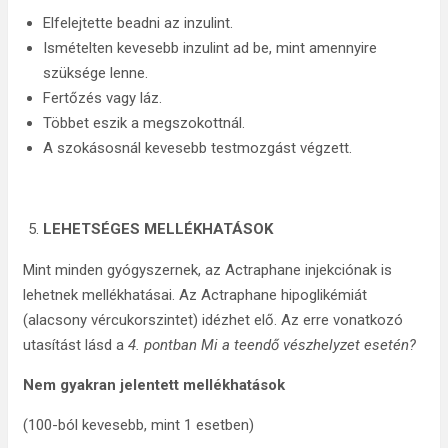
Elfelejtette beadni az inzulint.
Ismételten kevesebb inzulint ad be, mint amennyire
szüksége lenne.
Fertőzés vagy láz.
Többet eszik a megszokottnál.
A szokásosnál kevesebb testmozgást végzett.
LEHETSÉGES MELLÉKHATÁSOK
Mint minden gyógyszernek, az Actraphane injekciónak is
lehetnek mellékhatásai. Az Actraphane hipoglikémiát
(alacsony vércukorszintet) idézhet elő. Az erre vonatkozó
utasítást lásd a
4. pontban Mi a teendő vészhelyzet esetén?
Nem gyakran jelentett mellékhatások
(100-ból kevesebb, mint 1 esetben)