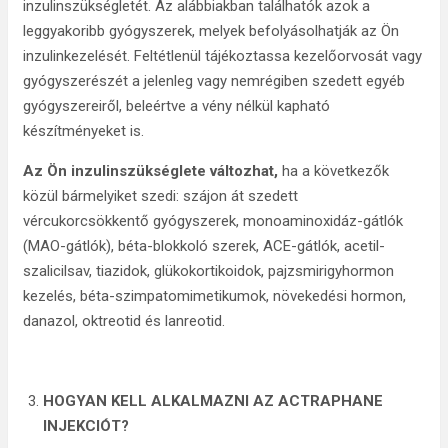
inzulinszükségletét. Az alábbiakban találhatók azok a
leggyakoribb gyógyszerek, melyek befolyásolhatják az Ön
inzulinkezelését. Feltétlenül tájékoztassa kezelőorvosát vagy
gyógyszerészét a jelenleg vagy nemrégiben szedett egyéb
gyógyszereiről, beleértve a vény nélkül kapható
készítményeket is.
Az Ön inzulinszükséglete változhat,
ha a következők
közül bármelyiket szedi: szájon át szedett
vércukorcsökkentő gyógyszerek, monoaminoxidáz-gátlók
(MAO-gátlók), béta-blokkoló szerek, ACE-gátlók, acetil-
szalicilsav, tiazidok, glükokortikoidok, pajzsmirigyhormon
kezelés, béta-szimpatomimetikumok, növekedési hormon,
danazol, oktreotid és lanreotid.
HOGYAN KELL ALKALMAZNI AZ ACTRAPHANE
INJEKCIÓT?