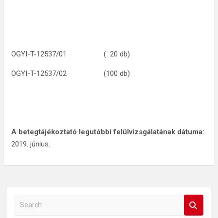
OGYI-T-12537/01 ( 20 db)
OGYI-T-12537/02 (100 db)
A betegtájékoztató legutóbbi felülvizsgálatának dátuma:
2019. június.
S
e