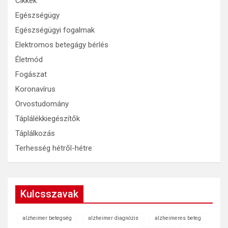
Cikkek
Egészségügy
Egészségügyi fogalmak
Elektromos betegágy bérlés
Életmód
Fogászat
Koronavírus
Orvostudomány
Táplálékkiegészítők
Táplálkozás
Terhesség hétről-hétre
Kulcsszavak
alzheimer betegség
alzheimer diagnózis
alzheimeres beteg