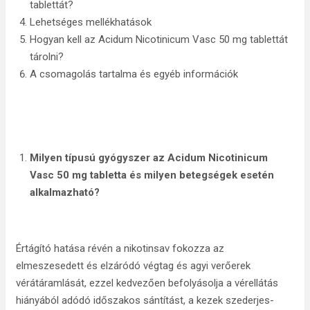
tablettát?
Lehetséges mellékhatások
Hogyan kell az Acidum Nicotinicum Vasc 50 mg tablettát
tárolni?
A csomagolás tartalma és egyéb információk
Milyen típusú gyógyszer az Acidum Nicotinicum
Vasc 50 mg tabletta és milyen betegségek esetén
alkalmazható?
Értágító hatása révén a nikotinsav fokozza az
elmeszesedett és elzáródó végtag és agyi verőerek
vérátáramlását, ezzel kedvezően befolyásolja a vérellátás
hiányából adódó időszakos sántítást, a kezek szederjes-