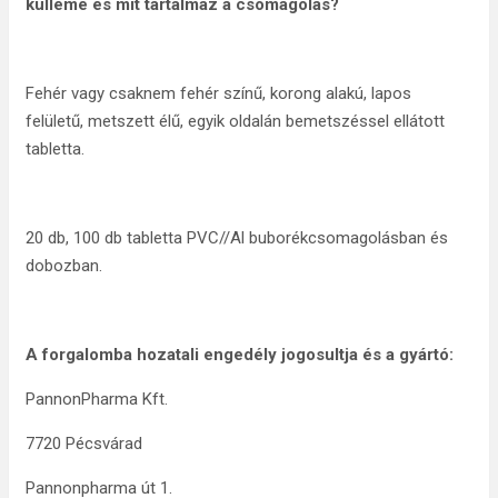
külleme és mit tartalmaz a csomagolás?
Fehér vagy csaknem fehér színű, korong alakú, lapos
felületű, metszett élű, egyik oldalán bemetszéssel ellátott
tabletta.
20 db, 100 db tabletta PVC//Al buborékcsomagolásban és
dobozban.
A forgalomba hozatali engedély jogosultja és a gyártó:
PannonPharma Kft.
7720 Pécsvárad
Pannonpharma út 1.