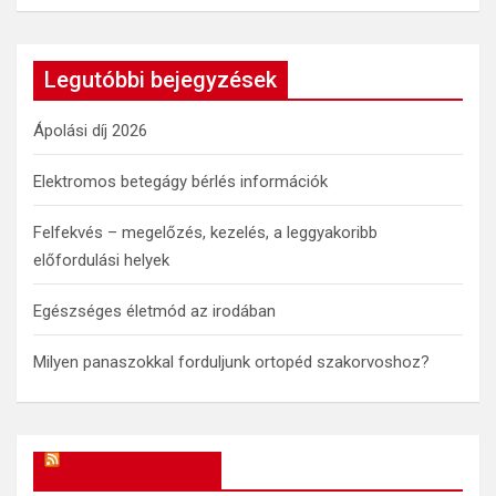
a
r
c
Legutóbbi bejegyzések
h
Ápolási díj 2026
Elektromos betegágy bérlés információk
Felfekvés – megelőzés, kezelés, a leggyakoribb
előfordulási helyek
Egészséges életmód az irodában
Milyen panaszokkal forduljunk ortopéd szakorvoshoz?
OkosReceptek