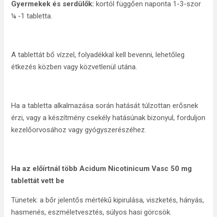
Gyermekek és serdülők:
kortól függően naponta 1-3-szor
¼ -1 tabletta.
A tablettát bő vízzel, folyadékkal kell bevenni, lehetőleg
étkezés közben vagy közvetlenül utána.
Ha a tabletta alkalmazása során hatását túlzottan erősnek
érzi, vagy a készítmény csekély hatásúnak bizonyul, forduljon
kezelőorvosához vagy gyógyszerészéhez.
Ha az előírtnál több Acidum Nicotinicum Vasc 50 mg
tablettát vett be
Tünetek: a bőr jelentős mértékű kipirulása, viszketés, hányás,
hasmenés, eszméletvesztés, súlyos hasi görcsök.