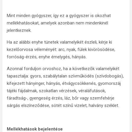
Mint minden gyógyszer, így ez a gyógyszer is okozhat
mellékhatásokat, amelyek azonban nem mindenkinél
jelentkeznek.
Ha az alábbi enyhe tünetek valamelyikét észleli, kérje ki
kezelőorvosa véleményét: arc, nyak, fülek kivörösödése,
forróság-érzés, enyhe émelygés, hányás.
Azonnal forduljon orvoshoz, ha a következők valamelyikét
tapasztalja: gyors, szabálytalan szívműködés (szívdobogás),
kifejezett hányinger, hányás, étvágycsökkenés, gyomorszáj
tájéki fájdalmak, szokatlan vérzések, véraláfutások,
fáradtság-, gyengeség érzés, láz, bőr vagy szemfehérje
sárgás elszíneződése, sötét színű vizelet, halvány széklet.
Mellékhatások bejelentése