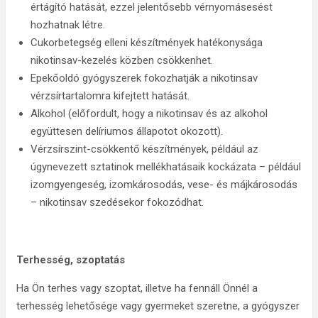
értágító hatását, ezzel jelentősebb vérnyomásesést
hozhatnak létre.
Cukorbetegség elleni készítmények hatékonysága
nikotinsav-kezelés közben csökkenhet.
Epekőoldó gyógyszerek fokozhatják a nikotinsav
vérzsírtartalomra kifejtett hatását.
Alkohol (előfordult, hogy a nikotinsav és az alkohol
együttesen delíriumos állapotot okozott).
Vérzsírszint-csökkentő készítmények, például az
úgynevezett sztatinok mellékhatásaik kockázata – például
izomgyengeség, izomkárosodás, vese- és májkárosodás
– nikotinsav szedésekor fokozódhat
.
Terhesség, szoptatás
Ha Ön terhes vagy szoptat, illetve ha fennáll Önnél a
terhesség lehetősége vagy gyermeket szeretne, a gyógyszer