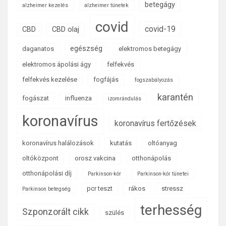
betegágy
alzheimer kezelés
alzheimer tünetek
covid
covid-19
CBD
CBD olaj
egészség
daganatos
elektromos betegágy
elektromos ápolási ágy
felfekvés
felfekvés kezelése
fogfájás
fogszabályozás
karantén
fogászat
influenza
izomrándulás
koronavírus
koronavírus fertőzések
koronavírus halálozások
kutatás
oltóanyag
oltóközpont
orosz vakcina
otthonápolás
otthonápolási díj
Parkinson-kór
Parkinson-kór tünetei
pcr teszt
rákos
stressz
Parkinson betegség
terhesség
Szponzorált cikk
szülés