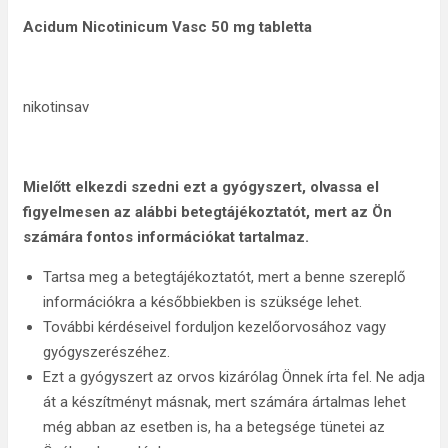
Acidum Nicotinicum Vasc 50 mg tabletta
nikotinsav
Mielőtt elkezdi szedni ezt a gyógyszert, olvassa el
figyelmesen az alábbi
betegtájékoztatót, mert az Ön
számára fontos információkat tartalmaz
.
Tartsa meg a betegtájékoztatót, mert a benne szereplő
információkra a későbbiekben is szüksége lehet.
További kérdéseivel forduljon kezelőorvosához vagy
gyógyszerészéhez.
Ezt a gyógyszert az orvos kizárólag Önnek írta fel. Ne adja
át a készítményt másnak, mert számára ártalmas lehet
még abban az esetben is, ha a betegsége tünetei az