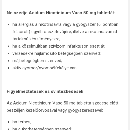
Ne szedje
Acidum Nicotinicum Vasc 50 mg tablettát:
ha allergiás a nikotinsavra vagy a gyógyszer (6. pontban
felsorolt) egyéb összetevőjére, illetve a nikotinsavamid
tartalmú készítményekre;
ha a közelmúltban szívizom infarktuson esett át;
vérzésekre hajlamosító betegségben szenved;
májbetegségben szenved;
aktív gyomor/nyombélfekélye van.
Figyelmeztetések és óvintézkedések
Az Acidum Nicotinicum Vasc 50 mg tabletta szedése előtt
beszéljen kezelőorvosával vagy gyógyszerészével:
ha terhes;
ha cukorbetegségben szenved;