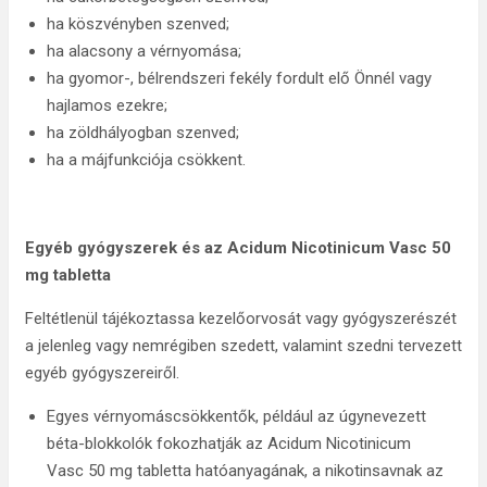
ha köszvényben szenved;
ha alacsony a vérnyomása;
ha gyomor-, bélrendszeri fekély fordult elő Önnél vagy
hajlamos ezekre;
ha zöldhályogban szenved;
ha a májfunkciója csökkent.
Egyéb gyógyszerek és az Acidum Nicotinicum Vasc 50
mg tabletta
Feltétlenül tájékoztassa kezelőorvosát vagy gyógyszerészét
a jelenleg vagy nemrégiben szedett, valamint szedni tervezett
egyéb gyógyszereiről.
Egyes vérnyomáscsökkentők, például az úgynevezett
béta-blokkolók fokozhatják az Acidum Nicotinicum
Vasc 50 mg tabletta hatóanyagának, a nikotinsavnak az