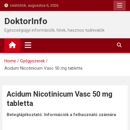
Skip
csütörtök, augusztus 6, 2026
to
content
DoktorInfo
Egészségügyi információk, hírek, hasznos tudnivalók
Home
Gyógyszerek
Acidum Nicotinicum Vasc 50 mg tabletta
Acidum Nicotinicum Vasc 50 mg
tabletta
Betegtájékoztató: Információk a felhasználó számára