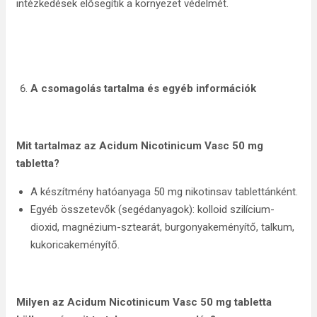
intézkedések elősegítik a környezet védelmét.
A csomagolás tartalma és egyéb információk
Mit tartalmaz az
Acidum Nicotinicum Vasc 50 mg
tabletta
?
A készítmény hatóanyaga 50 mg nikotinsav tablettánként.
Egyéb összetevők (segédanyagok): kolloid szilícium-
dioxid, magnézium-sztearát, burgonyakeményítő, talkum,
kukoricakeményítő.
Milyen az
Acidum Nicotinicum Vasc 50 mg tabletta