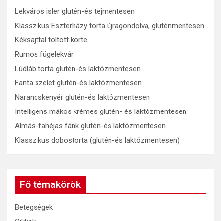
Lekváros isler glutén-és tejmentesen
Klasszikus Eszterházy torta újragondolva, gluténmentesen
Kéksajttal töltött körte
Rumos fügelekvár
Lúdláb torta glutén-és laktózmentesen
Fanta szelet glutén-és laktózmentesen
Narancskenyér glutén-és laktózmentesen
Intelligens mákos krémes glutén- és laktózmentesen
Almás-fahéjas fánk glutén-és laktózmentesen
Klasszikus dobostorta (glutén-és laktózmentesen)
Fő témakörök
Betegségek