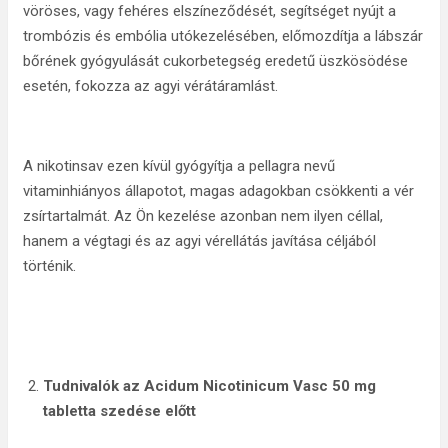
vöröses, vagy fehéres elszíneződését, segítséget nyújt a
trombózis és embólia utókezelésében, előmozdítja a lábszár
bőrének gyógyulását cukorbetegség eredetű üszkösödése
esetén, fokozza az agyi vérátáramlást.
A nikotinsav ezen kívül gyógyítja a pellagra nevű
vitaminhiányos állapotot, magas adagokban csökkenti a vér
zsírtartalmát. Az Ön kezelése azonban nem ilyen céllal,
hanem a végtagi és az agyi vérellátás javítása céljából
történik.
Tudnivalók az Acidum Nicotinicum Vasc 50 mg
tabletta szedése előtt