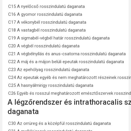
C15 A nyelőcső rosszindulatú daganata
C16 A gyomor rosszindulatú daganata
C17 A vékonybél rosszindulatú daganata
C18 A vastagbél rosszindulatú daganata
C19 A sigmabél-végbél határ rosszindulatú daganata
C20 A végbél rosszindulatú daganata
C21 A végbélnyílás és anus-csatorna rosszindulatú daganata
C22 A máj és a májon belüli epeutak rosszindulatú daganata
C23 Az epehólyag rosszindulatú daganata
C24 Az epeutak egyéb és nem meghatározott részeinek rosszi
C25 A hasnyálmirigy rosszindulatú daganata
C26 Egyéb és rosszul meghatározott emésztőszervek rosszind
A légzőrendszer és intrathoracalis s
daganata
C30 Az orrüreg és a középfül rosszindulatú daganata