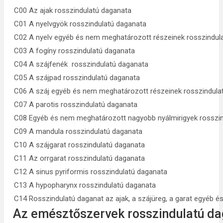
C00 Az ajak rosszindulatú daganata
C01 A nyelvgyök rosszindulatú daganata
C02 A nyelv egyéb és nem meghatározott részeinek rosszindul
C03 A fogíny rosszindulatú daganata
C04 A szájfenék rosszindulatú daganata
C05 A szájpad rosszindulatú daganata
C06 A száj egyéb és nem meghatározott részeinek rosszindula
C07 A parotis rosszindulatú daganata
C08 Egyéb és nem meghatározott nagyobb nyálmirigyek rosszi
C09 A mandula rosszindulatú daganata
C10 A szájgarat rosszindulatú daganata
C11 Az orrgarat rosszindulatú daganata
C12 A sinus pyriformis rosszindulatú daganata
C13 A hypopharynx rosszindulatú daganata
C14 Rosszindulatú daganat az ajak, a szájüreg, a garat egyéb é
Az emésztőszervek rosszindulatú d