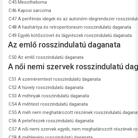
C45 Mesothelioma
C46 Kaposi sarcoma
C47 A perifériás idegek és az autonóm idegrendszer rosszindu
C48 A hashártya és retroperitoneum rosszindulatú daganata
C49 Egyéb kötőszövet és lágyrészek rosszindulatú daganata
Az emlő rosszindulatú daganata
C50 Az emlő rosszindulatú daganata
A női nemi szervek rosszindulatú da
C51 A szeméremtest rosszindulatú daganata
C52 A hüvely rosszindulatú daganata
C53 A méhnyak rosszindulatú daganata
C54 A méhtest rosszindulatú daganata
C55 A méh nem meghatározott részének rosszindulatú dagana
C56 A petefészek rosszindulatú daganata
C57 A női nemi szervek egyéb, nem meghatározott részének ro
C58 A méhlepény rosszindulatú daganata