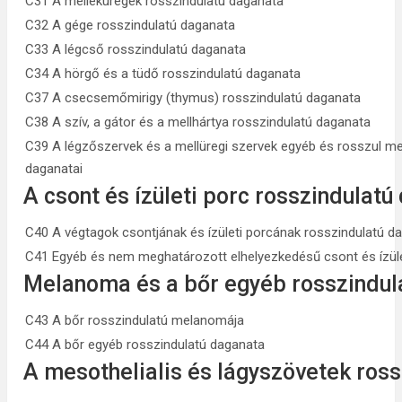
C31 A melléküregek rosszindulatú daganata
C32 A gége rosszindulatú daganata
C33 A légcső rosszindulatú daganata
C34 A hörgő és a tüdő rosszindulatú daganata
C37 A csecsemőmirigy (thymus) rosszindulatú daganata
C38 A szív, a gátor és a mellhártya rosszindulatú daganata
C39 A légzőszervek és a mellüregi szervek egyéb és rosszul meg
daganatai
A csont és ízületi porc rosszindulatú
C40 A végtagok csontjának és ízületi porcának rosszindulatú d
C41 Egyéb és nem meghatározott elhelyezkedésű csont és ízüle
Melanoma és a bőr egyéb rosszindul
C43 A bőr rosszindulatú melanomája
C44 A bőr egyéb rosszindulatú daganata
A mesothelialis és lágyszövetek ros