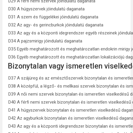
D29 A férfi nemi szervek jóindulatú daganata
D30 A húgyszervek jóindulatú daganata
D31 A szem és függelékei jóindulatú daganata
D32 Az agy- és gerincburkok jóindulatú daganata
D33 Az agy és a központi idegrendszer egyéb részeinek jóindul
D34 A pajzsmirigy jóindulatú daganata
D35 Egyéb meghatározott és meghatározatlan endokrin mirigy j
D36 Egyéb meghatározott és meghatározatlan lokalizációjú da
Bizonytalan vagy ismeretlen viselke
D37 A szájüreg és az emésztőszervek bizonytalan és ismeretle
D38 A középfül, a légző- és mellkasi szervek bizonytalan és is
D39 A női nemi szervek bizonytalan és ismeretlen viselkedésű 
D40 A férfi nemi szervek bizonytalan és ismeretlen viselkedésű
D41 A húgyszervek bizonytalan és ismeretlen viselkedésű daga
D42 Az agyburkok bizonytalan és ismeretlen viselkedésű dagan
D43 Az agy és a központi idegrendszer bizonytalan és ismeretl