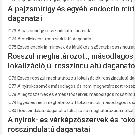
A pajzsmirigy és egyéb endocrin mir
daganatai
C73 A pajzsmirigy rosszindulatú daganata
C74 A mellékvese rosszindulatú daganata
C75 Egyéb endokrin mirigyek és járulékos szövetek rosszindula
Rosszul meghatározott, másodlagos
lokalizációjú rosszindulatú daganat
C76 Egyéb rosszul meghatározott lokalizációk rosszindulatú d
C77 A nyirokcsomók másodlagos és nem meghatározott rosszi
C78 A légzőszervek és emésztőszervek másodlagos rosszindu
C79 Egyéb és nem meghatározott lokalizációk másodlagos ros
C80 Rosszindulatú daganat a lokalizáció meghatározása nélkül
A nyirok- és vérképzőszervek és rok
rosszindulatú daganatai