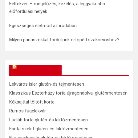
Felfekvés – megelőzés, kezelés, a leggyakoribb
előfordulási helyek
Egészséges életmód az irodában
Milyen panaszokkal forduljunk ortopéd szakorvoshoz?
OkosReceptek
Lekváros isler glutén-és tejmentesen
Klasszikus Eszterházy torta újragondolva, gluténmentesen
Kéksajttal töltött körte
Rumos fügelekvár
Lúdláb torta glutén-és laktózmentesen
Fanta szelet glutén-és laktózmentesen
Narancskenyér glutén-és laktózmentesen