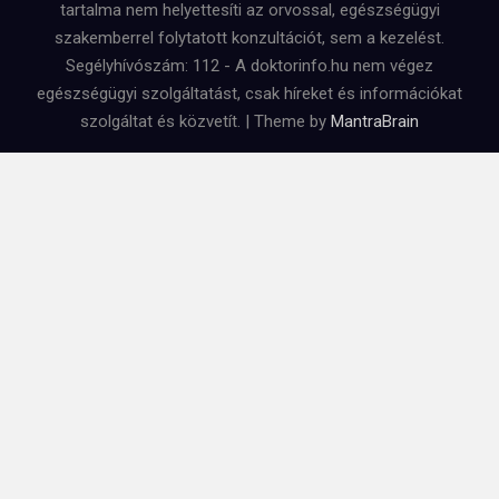
tartalma nem helyettesíti az orvossal, egészségügyi
szakemberrel folytatott konzultációt, sem a kezelést.
Segélyhívószám: 112 - A doktorinfo.hu nem végez
egészségügyi szolgáltatást, csak híreket és információkat
szolgáltat és közvetít. | Theme by
MantraBrain