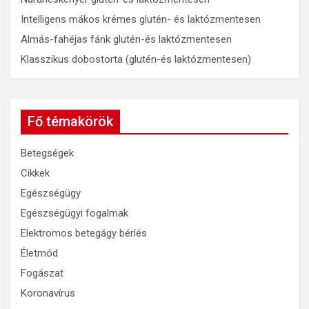
Intelligens mákos krémes glutén- és laktózmentesen
Almás-fahéjas fánk glutén-és laktózmentesen
Klasszikus dobostorta (glutén-és laktózmentesen)
Fő témakörök
Betegségek
Cikkek
Egészségügy
Egészségügyi fogalmak
Elektromos betegágy bérlés
Életmód
Fogászat
Koronavírus