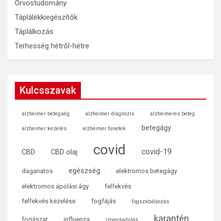
Orvostudomány
Táplálékkiegészítők
Táplálkozás
Terhesség hétről-hétre
Kulcsszavak
alzheimer betegség
alzheimer diagnózis
alzheimeres beteg
betegágy
alzheimer kezelés
alzheimer tünetek
covid
covid-19
CBD
CBD olaj
egészség
daganatos
elektromos betegágy
elektromos ápolási ágy
felfekvés
felfekvés kezelése
fogfájás
fogszabályozás
karantén
fogászat
influenza
izomrándulás