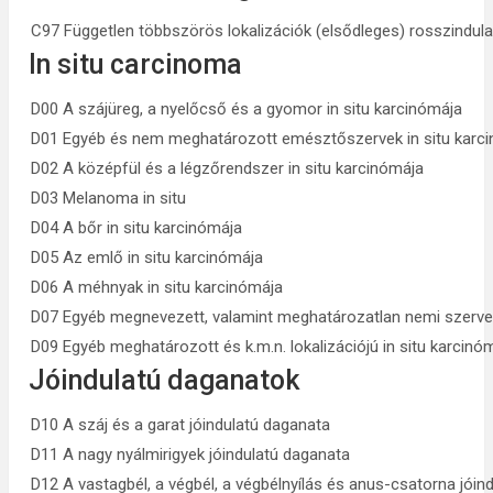
C97 Független többszörös lokalizációk (elsődleges) rosszindul
In situ carcinoma
D00 A szájüreg, a nyelőcső és a gyomor in situ karcinómája
D01 Egyéb és nem meghatározott emésztőszervek in situ karc
D02 A középfül és a légzőrendszer in situ karcinómája
D03 Melanoma in situ
D04 A bőr in situ karcinómája
D05 Az emlő in situ karcinómája
D06 A méhnyak in situ karcinómája
D07 Egyéb megnevezett, valamint meghatározatlan nemi szervek
D09 Egyéb meghatározott és k.m.n. lokalizációjú in situ karcinó
Jóindulatú daganatok
D10 A száj és a garat jóindulatú daganata
D11 A nagy nyálmirigyek jóindulatú daganata
D12 A vastagbél, a végbél, a végbélnyílás és anus-csatorna jóin