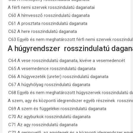
A férfi nemi szervek rosszindulatú daganatai
C60 A hímvessző rosszindulatú daganata
C61 A prosztata rosszindulatú daganata
C62 A here rosszindulatú daganata
C63 Egyéb és nem meghatározott férfi nemi szervek rosszindu
A húgyrendszer rosszindulatú dagan
C64 A vese rosszindulatú daganata, kivéve a vesemedencét
C65 A vesemedence rosszindulatú daganata
C66 A húgyvezeték (ureter) rosszindulatú daganata
C67 A húgyhólyag rosszindulatú daganata
C68 Egyéb és nem meghatározott húgyszervek rosszindulatú d
A szem, agy és központi idegrendszer egyéb részeinek rosszin
C69 A szem és függelékei rosszindulatú daganata
C70 Az agyburkok rosszindulatú daganata
C71 Az agy rosszindulatú daganata
C72 A gerincvelő, az agyidegek és a központi idegrendszer egy