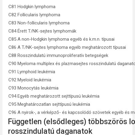
C81 Hodgkin lymphoma
C82 Follicularis lymphoma
C83 Non-follicularis lymphoma
C84 Érett T/NK-sejtes lymphomák
C85 A non-Hodgkin lymphoma egyéb és k.m.n. típusai
C86 A T/NK-sejtes lymphoma egyéb meghatározott típusai
C88 Rosszindulatú immunoproliferatív betegségek
C90 Myeloma multiplex és plazmasejtes rosszindulatú daganat
C91 Lymphoid leukémia
C92 Myeloid leukémia
C93 Monocytás leukémia
C94 Egyéb meghatározott sejttípusú leukémia
C95 Meghatározatlan sejttípusú leukémia
C96 A nyirok-, a vérképző- és kapcsolódó szövetek egyéb és m
Független (elsődleges) többszörös lo
rosszindulatú daganatok