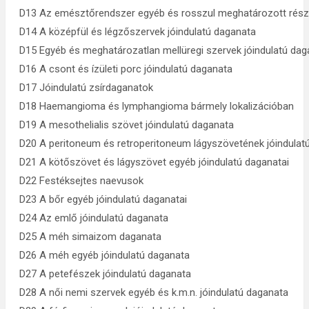
D13 Az emésztőrendszer egyéb és rosszul meghatározott részé
D14 A középfül és légzőszervek jóindulatú daganata
D15 Egyéb és meghatározatlan mellüregi szervek jóindulatú dag
D16 A csont és ízületi porc jóindulatú daganata
D17 Jóindulatú zsírdaganatok
D18 Haemangioma és lymphangioma bármely lokalizációban
D19 A mesothelialis szövet jóindulatú daganata
D20 A peritoneum és retroperitoneum lágyszövetének jóindulat
D21 A kötőszövet és lágyszövet egyéb jóindulatú daganatai
D22 Festéksejtes naevusok
D23 A bőr egyéb jóindulatú daganatai
D24 Az emlő jóindulatú daganata
D25 A méh simaizom daganata
D26 A méh egyéb jóindulatú daganata
D27 A petefészek jóindulatú daganata
D28 A női nemi szervek egyéb és k.m.n. jóindulatú daganata