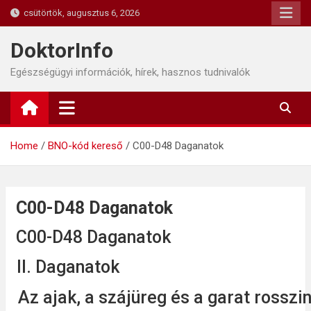
Skip
csütörtök, augusztus 6, 2026
to
content
DoktorInfo
Egészségügyi információk, hírek, hasznos tudnivalók
Home
BNO-kód kereső
C00-D48 Daganatok
C00-D48 Daganatok
C00-D48 Daganatok
II. Daganatok
Az ajak, a szájüreg és a garat rossz