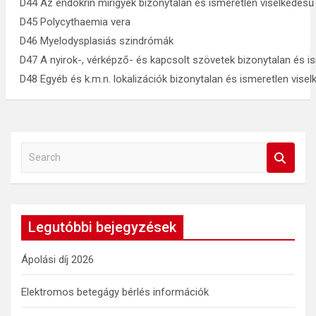
D44 Az endokrin mirigyek bizonytalan és ismeretlen viselkedés
D45 Polycythaemia vera
D46 Myelodysplasiás szindrómák
D47 A nyirok-, vérképző- és kapcsolt szövetek bizonytalan és i
D48 Egyéb és k.m.n. lokalizációk bizonytalan és ismeretlen vise
S
e
a
r
c
Legutóbbi bejegyzések
h
Ápolási díj 2026
Elektromos betegágy bérlés információk