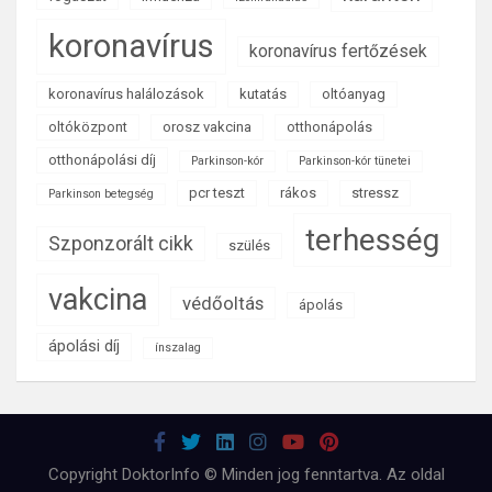
koronavírus
koronavírus fertőzések
koronavírus halálozások
kutatás
oltóanyag
oltóközpont
orosz vakcina
otthonápolás
otthonápolási díj
Parkinson-kór
Parkinson-kór tünetei
pcr teszt
rákos
stressz
Parkinson betegség
terhesség
Szponzorált cikk
szülés
vakcina
védőoltás
ápolás
ápolási díj
ínszalag
Copyright DoktorInfo © Minden jog fenntartva. Az oldal