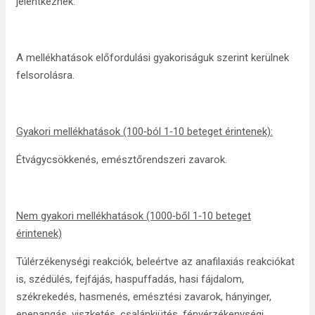
jelentkeznek.
A mellékhatások előfordulási gyakoriságuk szerint kerülnek
felsorolásra.
Gyakori mellékhatások (100‑ból 1‑10 beteget érintenek):
Étvágycsökkenés, emésztőrendszeri zavarok.
Nem gyakori mellékhatások (1000‑ből 1‑10 beteget
érintenek)
Túlérzékenységi reakciók, beleértve az anafilaxiás reakciókat
is, szédülés, fejfájás, haspuffadás, hasi fájdalom,
székrekedés, hasmenés, emésztési zavarok, hányinger,
epepangás, viszketés, csalánkiütés, fényérzékenységi