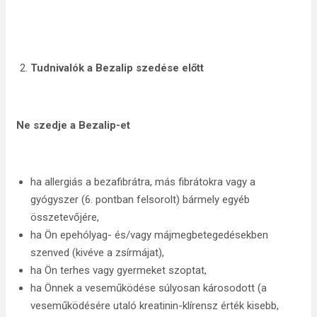
Tudnivalók a Bezalip szedése előtt
Ne szedje a Bezalip-et
ha allergiás a bezafibrátra, más fibrátokra vagy a
gyógyszer (6. pontban felsorolt) bármely egyéb
összetevőjére,
ha Ön epehólyag- és/vagy májmegbetegedésekben
szenved (kivéve a zsírmájat),
ha Ön terhes vagy gyermeket szoptat,
ha Önnek a veseműködése súlyosan károsodott (a
veseműködésére utaló kreatinin-klírensz érték kisebb,