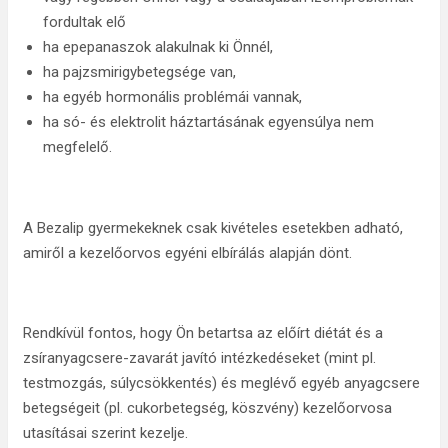
fordultak elő
ha epepanaszok alakulnak ki Önnél,
ha pajzsmirigybetegsége van,
ha egyéb hormonális problémái vannak,
ha só- és elektrolit háztartásának egyensúlya nem
megfelelő.
A Bezalip gyermekeknek csak kivételes esetekben adható,
amiről a kezelőorvos egyéni elbírálás alapján dönt.
Rendkívül fontos, hogy Ön betartsa az előírt diétát és a
zsíranyagcsere-zavarát javító intézkedéseket (mint pl.
testmozgás, súlycsökkentés) és meglévő egyéb anyagcsere
betegségeit (pl. cukorbetegség, köszvény) kezelőorvosa
utasításai szerint kezelje.