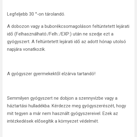
Legfeljebb 30 °‑on tárolandó.
A dobozon vagy a buborékcsomagoláson feltüntetett lejárati
idő (Felhasználható:/Felh.:/EXP:) után ne szedje ezt a
gyógyszert. A feltüntetett lejárati idő az adott hónap utolsó
napjára vonatkozik.
A gyógyszer gyermekektől elzárva tartandó!
Semmilyen gyógyszert ne dobjon a szennyvízbe vagy a
háztartási hulladékba. Kérdezze meg gyógyszerészét, hogy
mit tegyen a már nem használt gyógyszereivel. Ezek az
intézkedések elősegítik a környezet védelmét.