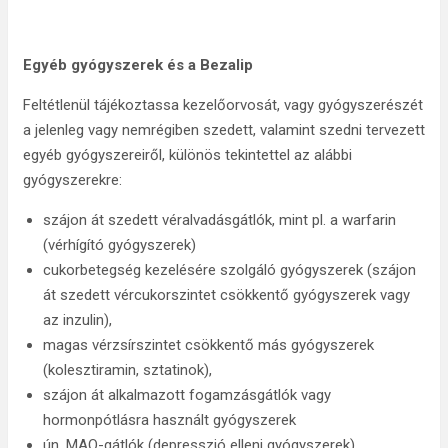
Egyéb gyógyszerek és a Bezalip
Feltétlenül tájékoztassa kezelőorvosát, vagy gyógyszerészét
a jelenleg vagy nemrégiben szedett, valamint szedni tervezett
egyéb gyógyszereiről, különös tekintettel az alábbi
gyógyszerekre:
szájon át szedett véralvadásgátlók, mint pl. a warfarin
(vérhígító gyógyszerek)
cukorbetegség kezelésére szolgáló gyógyszerek (szájon
át szedett vércukorszintet csökkentő gyógyszerek vagy
az inzulin),
magas vérzsírszintet csökkentő más gyógyszerek
(kolesztiramin, sztatinok),
szájon át alkalmazott fogamzásgátlók vagy
hormonpótlásra használt gyógyszerek
ún. MAO-gátlók (depresszió elleni gyógyszerek),