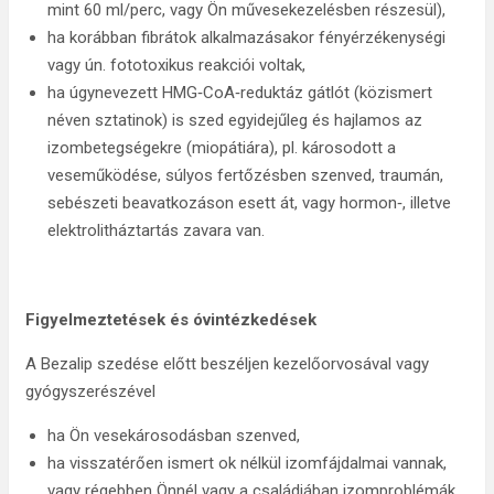
mint 60 ml/perc, vagy Ön művesekezelésben részesül),
ha korábban fibrátok alkalmazásakor fényérzékenységi
vagy ún. fototoxikus reakciói voltak,
ha úgynevezett HMG‑CoA‑reduktáz gátlót (közismert
néven sztatinok) is szed egyidejűleg és hajlamos az
izombetegségekre (miopátiára), pl. károsodott a
veseműködése, súlyos fertőzésben szenved, traumán,
sebészeti beavatkozáson esett át, vagy hormon‑, illetve
elektrolitháztartás zavara van.
Figyelmeztetések és óvintézkedések
A Bezalip szedése előtt beszéljen kezelőorvosával vagy
gyógyszerészével
ha Ön vesekárosodásban szenved,
ha visszatérően ismert ok nélkül izomfájdalmai vannak,
vagy régebben Önnél vagy a családjában izomproblémák