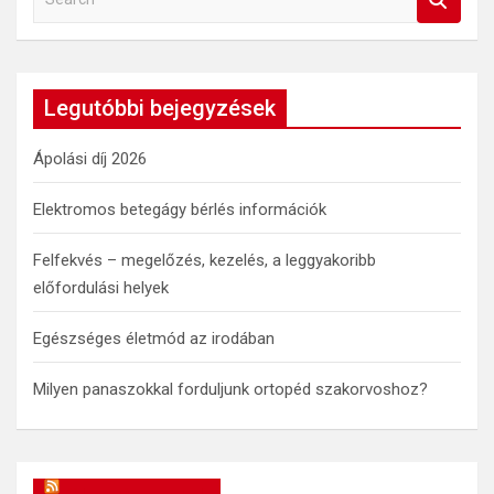
e
a
r
c
Legutóbbi bejegyzések
h
Ápolási díj 2026
Elektromos betegágy bérlés információk
Felfekvés – megelőzés, kezelés, a leggyakoribb
előfordulási helyek
Egészséges életmód az irodában
Milyen panaszokkal forduljunk ortopéd szakorvoshoz?