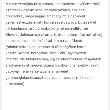
Minden vérsejttípus számának csökkenése, a vérlemezkék
számának csökkenése, epekőképződés, ami hasi
görcsökkel, sárgasággal járhat együtt, a csökkent
vérlemezkeszám miatti bőrvérzések, súlyos, kiütésekkel,
bőrhámlással járó bőrreakciók (eritéma multiforme,
Stevens‑Johnson szindróma, toxikus epidermális nekrolízis),
az izomszövet lebomlásával járó súlyos állapot
(rabdomiolízis), ami az esetek többségében kóros
veseműködésű betegeknél fordul elő, úgynevezett
intersticiális tüdőbetegség, egyes laboratóriumi vizsgálatok
eredményeinek megváltozása (csökkent hemoglobinszint,
csökkent fehérvérsejtszám, emelkedett
gamma‑glutamiltranszferáz‑szint, transzamináz‑szint
emelkedés).