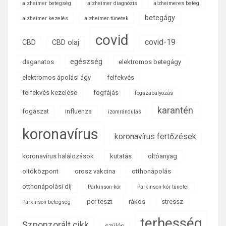
alzheimer betegség
alzheimer diagnózis
alzheimeres beteg
betegágy
alzheimer kezelés
alzheimer tünetek
covid
covid-19
CBD
CBD olaj
egészség
daganatos
elektromos betegágy
elektromos ápolási ágy
felfekvés
felfekvés kezelése
fogfájás
fogszabályozás
karantén
fogászat
influenza
izomrándulás
koronavírus
koronavírus fertőzések
koronavírus halálozások
kutatás
oltóanyag
oltóközpont
orosz vakcina
otthonápolás
otthonápolási díj
Parkinson-kór
Parkinson-kór tünetei
pcr teszt
rákos
stressz
Parkinson betegség
terhesség
Szponzorált cikk
szülés