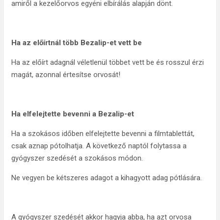
amiről a kezelőorvos egyéni elbírálás alapján dönt.
Ha az előírtnál több Bezalip-et vett be
Ha az előírt adagnál véletlenül többet vett be és rosszul érzi
magát, azonnal értesítse orvosát!
Ha elfelejtette bevenni a Bezalip-et
Ha a szokásos időben elfelejtette bevenni a filmtablettát,
csak aznap pótolhatja. A következő naptól folytassa a
gyógyszer szedését a szokásos módon.
Ne vegyen be kétszeres adagot a kihagyott adag pótlására.
A gyógyszer szedését akkor hagyja abba, ha azt orvosa