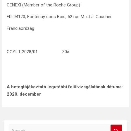
CENEXI (Member of the Roche Group)
FR-94120, Fontenay sous Bois, 52 rue M. et J. Gaucher
Franciaország
OGYI-T-2028/01 30×
A betegtájékoztató
legutóbbi felülvizsgálatának
dátuma:
2020. december
S