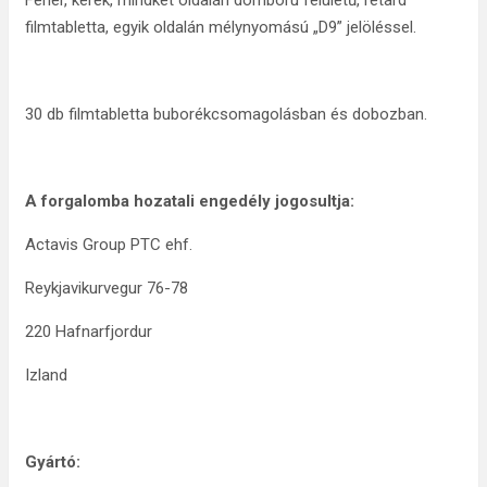
Fehér, kerek, mindkét oldalán domború felületű, retard
filmtabletta, egyik oldalán mélynyomású „D9” jelöléssel.
30 db filmtabletta buborékcsomagolásban és dobozban.
A forgalomba hozatali engedély jogosultja:
Actavis Group PTC ehf.
Reykjavikurvegur 76-78
220 Hafnarfjordur
Izland
Gyártó: