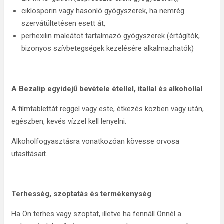
ciklosporin vagy hasonló gyógyszerek, ha nemrég
szervátültetésen esett át,
perhexilin maleátot tartalmazó gyógyszerek (értágítók,
bizonyos szívbetegségek kezelésére alkalmazhatók)
A Bezalip egyidejű bevétele étellel, itallal és alkohollal
A filmtablettát reggel vagy este, étkezés közben vagy után,
egészben, kevés vízzel kell lenyelni.
Alkoholfogyasztásra vonatkozóan kövesse orvosa
utasításait.
Terhesség, szoptatás és termékenység
Ha Ön terhes vagy szoptat, illetve ha fennáll Önnél a