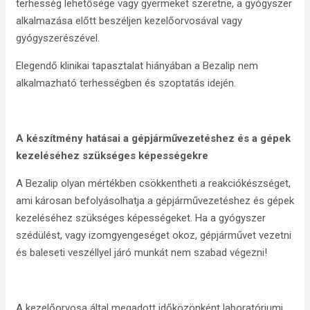
terhesség lehetősége vagy gyermeket szeretne, a gyógyszer
alkalmazása előtt beszéljen kezelőorvosával vagy
gyógyszerészével.
Elegendő klinikai tapasztalat hiányában a Bezalip nem
alkalmazható terhességben és szoptatás idején.
A készítmény hatásai a gépjárművezetéshez és a gépek
kezeléséhez szükséges képességekre
A Bezalip olyan mértékben csökkentheti a reakciókészséget,
ami károsan befolyásolhatja a gépjárművezetéshez és gépek
kezeléséhez szükséges képességeket. Ha a gyógyszer
szédülést, vagy izomgyengeséget okoz, gépjárművet vezetni
és baleseti veszéllyel járó munkát nem szabad végezni!
A kezelőorvosa által megadott időközönként laboratóriumi