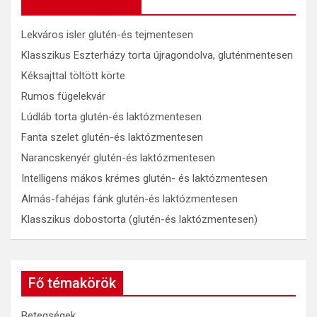
OkosReceptek
Lekváros isler glutén-és tejmentesen
Klasszikus Eszterházy torta újragondolva, gluténmentesen
Kéksajttal töltött körte
Rumos fügelekvár
Lúdláb torta glutén-és laktózmentesen
Fanta szelet glutén-és laktózmentesen
Narancskenyér glutén-és laktózmentesen
Intelligens mákos krémes glutén- és laktózmentesen
Almás-fahéjas fánk glutén-és laktózmentesen
Klasszikus dobostorta (glutén-és laktózmentesen)
Fő témakörök
Betegségek