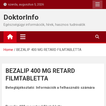
Skip
szerda, augusztus 5, 2026
to
content
DoktorInfo
Egészségügyi információk, hírek, hasznos tudnivalók
Home
BEZALIP 400 MG RETARD FILMTABLETTA
BEZALIP 400 MG RETARD
FILMTABLETTA
Betegtájékoztató: Információk a felhasználó számára