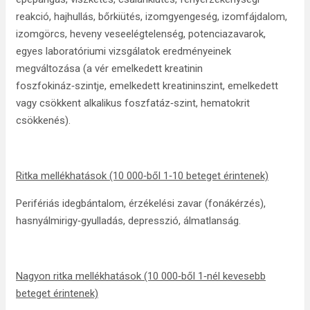
reakció, hajhullás, bőrkiütés, izomgyengeség, izomfájdalom,
izomgörcs, heveny veseelégtelenség, potenciazavarok,
egyes laboratóriumi vizsgálatok eredményeinek
megváltozása (a vér emelkedett kreatinin
foszfokináz‑szintje, emelkedett kreatininszint, emelkedett
vagy csökkent alkalikus foszfatáz‑szint, hematokrit
csökkenés).
Ritka mellékhatások (10 000‑ből 1‑10 beteget érintenek)
Perifériás idegbántalom, érzékelési zavar (fonákérzés),
hasnyálmirigy‑gyulladás, depresszió, álmatlanság.
Nagyon ritka mellékhatások (10 000‑ből 1‑nél kevesebb
beteget érintenek)