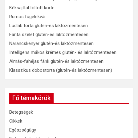
Kéksajttal töltött körte
Rumos fügelekvár
Lúdláb torta glutén-és laktózmentesen
Fanta szelet glutén-és laktózmentesen
Narancskenyér glutén-és laktózmentesen
Intelligens mákos krémes glutén- és laktózmentesen
Almás-fahéjas fánk glutén-és laktózmentesen
Klasszikus dobostorta (glutén-és laktózmentesen)
Fő témakörök
Betegségek
Cikkek
Egészségügy