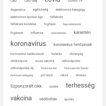
covid-19
CBD
CBD olaj
egészség
daganatos
elektromos betegágy
elektromos ápolási ágy
felfekvés
felfekvés kezelése
fogfájás
fogszabályozás
karantén
fogászat
influenza
izomrándulás
koronavírus
koronavírus fertőzések
koronavírus halálozások
kutatás
oltóanyag
oltóközpont
orosz vakcina
otthonápolás
otthonápolási díj
Parkinson-kór
Parkinson-kór tünetei
pcr teszt
rákos
stressz
Parkinson betegség
terhesség
Szponzorált cikk
szülés
vakcina
védőoltás
ápolás