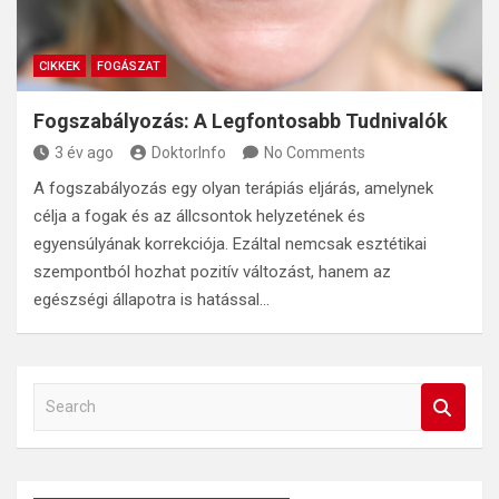
CIKKEK
FOGÁSZAT
Fogszabályozás: A Legfontosabb Tudnivalók
3 év ago
DoktorInfo
No Comments
A fogszabályozás egy olyan terápiás eljárás, amelynek
célja a fogak és az állcsontok helyzetének és
egyensúlyának korrekciója. Ezáltal nemcsak esztétikai
szempontból hozhat pozitív változást, hanem az
egészségi állapotra is hatással…
S
e
a
r