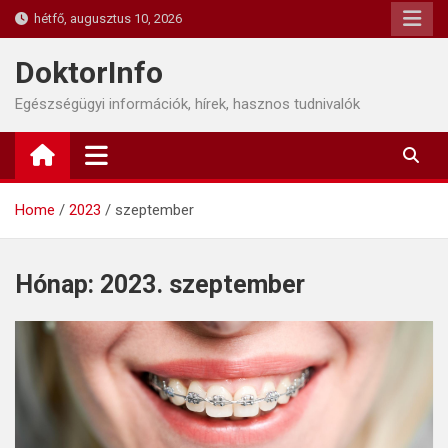
Skip
hétfő, augusztus 10, 2026
to
content
DoktorInfo
Egészségügyi információk, hírek, hasznos tudnivalók
Home
2023
szeptember
Hónap:
2023. szeptember