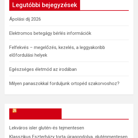
c
Legutóbbi bejegyzések
h
Ápolási díj 2026
Elektromos betegágy bérlés információk
Felfekvés – megelőzés, kezelés, a leggyakoribb
előfordulási helyek
Egészséges életmód az irodában
Milyen panaszokkal forduljunk ortopéd szakorvoshoz?
OkosReceptek
Lekváros isler glutén-és tejmentesen
Klasszikus Eszterházy torta újragondolva, gluténmentesen