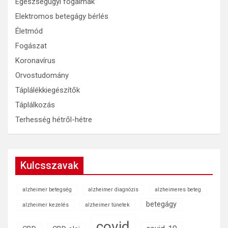
Egészségügyi fogalmak
Elektromos betegágy bérlés
Életmód
Fogászat
Koronavírus
Orvostudomány
Táplálékkiegészítők
Táplálkozás
Terhesség hétről-hétre
Kulcsszavak
alzheimer betegség
alzheimer diagnózis
alzheimeres beteg
betegágy
alzheimer kezelés
alzheimer tünetek
covid